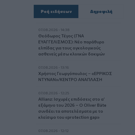
Ροή ειδήσεων
Δημοφιλή
07.08.2026 - 14:38
Θεόδωρος Τέγος (ΓΝΑ
ΕΥΑΓΓΕΛΙΣΜΟΣ): Νέο παράθυρο
ελπίδας για τους ογκολογικούς
ασθενείς μέσω κλινικών δοκιμών
07.08.2026 - 13:16
Χρήστος Γεωργόπουλος – «ΕΡΡΙΚΟΣ
ΝΤΥΝΑΝ»/ΚΕΝΤΡΟ ΑΝΑΠΛΑΣΗ
07.08.2026 - 12:25
Allianz: Ισχυρές επιδόσεις στο α’
εξάμηνο του 2026 – Ο Oliver Bäte
συνδέει τα αποτελέσματα με το
κλείσιμο του «protection gap»
07.08.2026 - 12:12