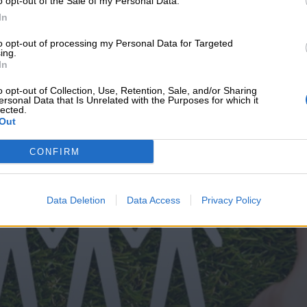
o opt-out of the Sale of my Personal Data.
υνεχής ροή
In
to opt-out of processing my Personal Data for Targeted
ing.
In
o opt-out of Collection, Use, Retention, Sale, and/or Sharing
ersonal Data that Is Unrelated with the Purposes for which it
lected.
Out
CONFIRM
Data Deletion
Data Access
Privacy Policy