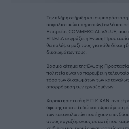
Την πλήρη στήριξη και συμπαράσταση 
ασφαλιστικών υπηρεσιών) αλλά και σε
Εταιρείας COMMERCIAL VALUE, που πρ
ΕΠ.Ε.Ι.Α εκφράζει η Ένωση Προστασία
θα παλέψει μαζί τους για κάθε δίκαιη 
δικαιωμάτων τους.
Βασικό αίτημα της Ένωσης Προστασία
πολιτεία είναι να παρέμβει η τελευταί
τόσο των δικαιωμάτων των καταναλωτ
απορρόφηση των εργαζομένων.
Χαρακτηριστικά η Ε.Π.Κ.ΧΑΝ. αναφέρε
ύφεσης απαιτεί εδώ και τώρα άμεσα μ
των καταναλωτών που έχουν επενδύσε
στους εργαζόμενους σε αυτή που και
κινδύνου και ενημέρωναν φορείς και π