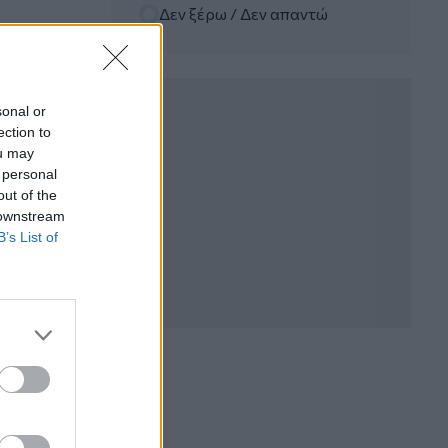
Δεν ξέρω / Δεν απαντώ
06.08.2026 - 12:22
Kavita Patel - PhARMA Innovation
Forum: Ένα στα πέντε καινοτόμα
φάρμακα φτάνει τελικά στην Ελλάδα
sonal or
ection to
06.08.2026 - 11:37
ou may
Μείωση ασφαλιστικών εισφορών
 personal
ύψους 240 εκατ. ευρώ ζητούν οι
έμποροι από την Κυβέρνηση
out of the
 downstream
B’s List of
06.08.2026 - 10:45
Ευρώπη: Μπορεί η κλιματική αλλαγή να
οδηγήσει σε ενεργειακή κρίση;
06.08.2026 - 09:15
Στέλιος Λιανός – INTERAMERICAN /
Αθηναϊκή Γενική Κλινική
06.08.2026 - 08:40
Η γαλλική «ψήφος» στο «καλώδιο» και