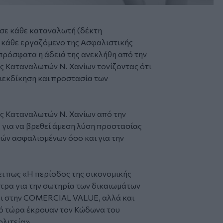
σε κάθε καταναλωτή (δέκτη
 κάθε εργαζόμενο της Ασφαλιστικής
όσφατα η άδειά της ανεκλήθη από την
ς Καταναλωτών Ν. Χανίων τονίζοντας ότι
διεκδίκηση και προστασία των
ς Καταναλωτών Ν. Χανίων από την
α για να βρεθεί άμεση λύση προστασίας
ών ασφαλισμένων όσο και για την
ι πως «Η περίοδος της οικονομικής
έτρα για την σωτηρία των δικαιωμάτων
ι στην COMERCIAL VALUE, αλλά και
ρό τώρα έκρουαν τον Κώδωνα του
ολιτεία».