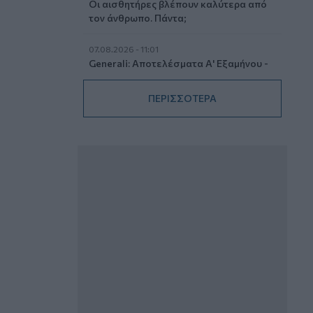
Οι αισθητήρες βλέπουν καλύτερα από
τον άνθρωπο. Πάντα;
07.08.2026 - 11:01
Generali: Αποτελέσματα Α' Εξαμήνου -
Εξαιρετική ανάπτυξη στα Λειτουργικά
και Προσαρμοσμένα Καθαρά
ΠΕΡΙΣΣΟΤΕΡΑ
Αποτελέσματα με συμβολή από όλες
τις επιχειρηματικές δραστηριότητες
07.08.2026 - 10:28
Ομαδικά Ασφαλιστικά προϊόντα
Επαγγελματικής Συνταξιοδότησης: Νέο
πεδίο ανάπτυξης για ασφαλιστικές και
ασφαλιστές
07.08.2026 - 09:23
CrediaBank: Οικονομικά Αποτελέσματα
A’ Εξαμήνου 2026 - Υψηλοί ρυθμοί
ανάπτυξης και νέα ρεκόρ επιδόσεων
07.08.2026 - 08:45