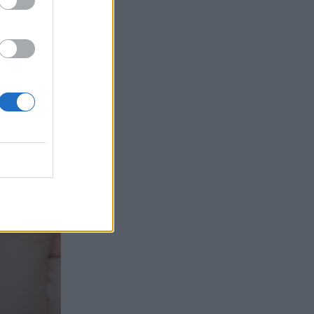
τα συμφέροντα, οι ελληνικές τράπεζες
«πρωταθλήτριες» στα δάνεια, νέο deal
Βαρδινογιάννη- Εξάρχου και ο
διπλασιασμός των κερδών της ΔΕΗ
05.08.2026 - 13:37
Randy Schekman, Νομπελίστας Ιατρικής:
«Σε πέντε χρόνια μπορεί να έχουμε
θεραπεία που αναστέλλει την εξέλιξη
του Πάρκινσον»
05.08.2026 - 12:33
Ε.Ε και παράνομη μετανάστευση:
προτάσεις και δράσεις με παρονομαστή
το κοινό συμφέρον
05.08.2026 - 12:11
Αντώνης Βουκλαρής - «ΕΡΡΙΚΟΣ
ΝΤΥΝΑΝ»
05.08.2026 - 11:30
Η νέα εποχή στην εκπαίδευση των