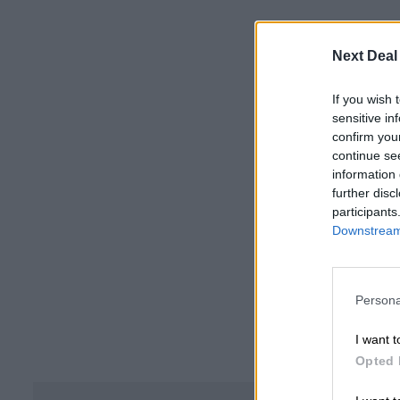
Next Deal
If you wish 
sensitive in
confirm you
continue se
information 
further disc
participants
Downstream 
Persona
I want t
Opted 