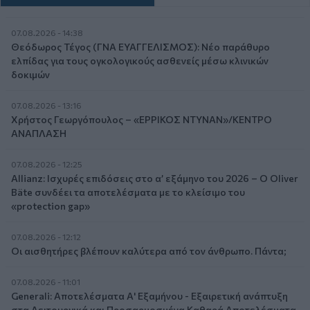
07.08.2026 - 14:38
Θεόδωρος Τέγος (ΓΝΑ ΕΥΑΓΓΕΛΙΣΜΟΣ): Νέο παράθυρο
ελπίδας για τους ογκολογικούς ασθενείς μέσω κλινικών
δοκιμών
07.08.2026 - 13:16
Χρήστος Γεωργόπουλος – «ΕΡΡΙΚΟΣ ΝΤΥΝΑΝ»/ΚΕΝΤΡΟ
ΑΝΑΠΛΑΣΗ
07.08.2026 - 12:25
Allianz: Ισχυρές επιδόσεις στο α’ εξάμηνο του 2026 – Ο Oliver
Bäte συνδέει τα αποτελέσματα με το κλείσιμο του
«protection gap»
07.08.2026 - 12:12
Οι αισθητήρες βλέπουν καλύτερα από τον άνθρωπο. Πάντα;
07.08.2026 - 11:01
Generali: Αποτελέσματα Α' Εξαμήνου - Εξαιρετική ανάπτυξη
στα Λειτουργικά και Προσαρμοσμένα Καθαρά Αποτελέσματα