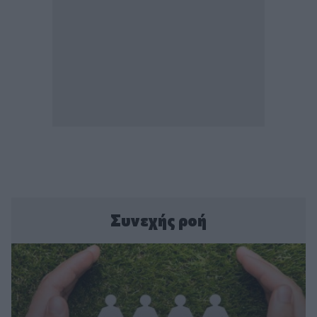
Συνεχής ροή