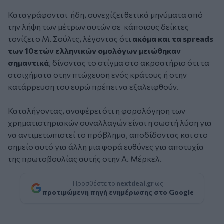
Καταγράφονται ήδη, συνεχίζει θετικά μηνύματα από
την λήψη των μέτρων αυτών σε κάποιους δείκτες
τονίζει ο Μ. Σούλτς, λέγοντας ότι
ακόμα και τα spreads
των 10ετών ελληνικών ομολόγων μειώθηκαν
σημαντικά
, δίνοντας το στίγμα στο ακροατήριο ότι τα
στοιχήματα στην πτώχευση ενός κράτους ή στην
κατάρρευση του ευρώ πρέπει να εξαλειφθούν.
Καταλήγοντας, αναφέρει ότι η φορολόγηση των
χρηματιστηριακών συναλλαγών είναι η σωστή λύση για
να αντιμετωπιστεί το πρόβλημα, αποδίδοντας και στο
σημείο αυτό για άλλη μια φορά ευθύνες για αποτυχία
της πρωτοβουλίας αυτής στην Α. Μέρκελ.
Προσθέστε το
nextdeal.gr
ως
προτιμώμενη πηγή ενημέρωσης στο Google