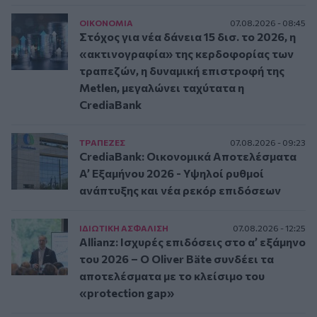
ΟΙΚΟΝΟΜΙΑ
07.08.2026 - 08:45
Στόχος για νέα δάνεια 15 δισ. το 2026, η
«ακτινογραφία» της κερδοφορίας των
τραπεζών, η δυναμική επιστροφή της
Metlen, μεγαλώνει ταχύτατα η
CrediaBank
ΤΡAΠΕΖΕΣ
07.08.2026 - 09:23
CrediaBank: Οικονομικά Αποτελέσματα
A’ Εξαμήνου 2026 - Υψηλοί ρυθμοί
ανάπτυξης και νέα ρεκόρ επιδόσεων
ΙΔΙΩΤΙΚΗ ΑΣΦAΛΙΣΗ
07.08.2026 - 12:25
Allianz: Ισχυρές επιδόσεις στο α’ εξάμηνο
του 2026 – Ο Oliver Bäte συνδέει τα
αποτελέσματα με το κλείσιμο του
«protection gap»