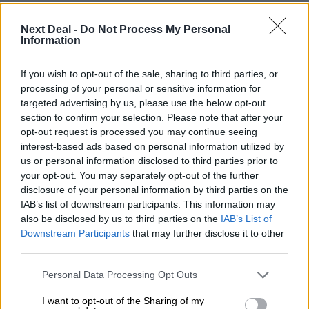
Στέλιος Λιανός – INTERAMERICAN / Αθηναϊκή Γενική Κλινική
Next Deal -
Do Not Process My Personal
Information
06.08.2026 - 08:40
Η γαλλική «ψήφος» στο «καλώδιο» και τα συμφέροντα, οι
ελληνικές τράπεζες «πρωταθλήτριες» στα δάνεια, νέο deal
If you wish to opt-out of the sale, sharing to third parties, or
Βαρδινογιάννη- Εξάρχου και ο διπλασιασμός των κερδών της
processing of your personal or sensitive information for
ΔΕΗ
targeted advertising by us, please use the below opt-out
section to confirm your selection. Please note that after your
05.08.2026 - 13:37
opt-out request is processed you may continue seeing
Randy Schekman, Νομπελίστας Ιατρικής: «Σε πέντε χρόνια
interest-based ads based on personal information utilized by
μπορεί να έχουμε θεραπεία που αναστέλλει την εξέλιξη του
us or personal information disclosed to third parties prior to
Πάρκινσον»
your opt-out. You may separately opt-out of the further
disclosure of your personal information by third parties on the
05.08.2026 - 12:33
IAB’s list of downstream participants. This information may
Ε.Ε και παράνομη μετανάστευση: προτάσεις και δράσεις με
also be disclosed by us to third parties on the
IAB’s List of
παρονομαστή το κοινό συμφέρον
Downstream Participants
that may further disclose it to other
third parties.
05.08.2026 - 12:11
Αντώνης Βουκλαρής - «ΕΡΡΙΚΟΣ ΝΤΥΝΑΝ»
Personal Data Processing Opt Outs
I want to opt-out of the Sharing of my
05.08.2026 - 11:30