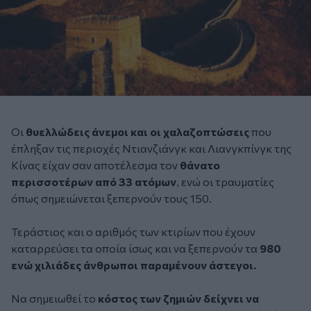
Οι
θυελλώδεις άνεμοι και οι χαλαζοπτώσεις
που
έπληξαν τις περιοχές Ντιανζιάνγκ και Λιανγκπίνγκ της
Κίνας είχαν σαν αποτέλεσμα τον
θάνατο
περισσοτέρων από 33 ατόμων
, ενώ οι τραυματίες
όπως σημειώνεται ξεπερνούν τους 150.
Τεράστιος και ο αριθμός των κτιρίων που έχουν
καταρρεύσει τα οποία ίσως και να ξεπερνούν τα
980
ενώ χιλιάδες άνθρωποι παραμένουν άστεγοι.
Να σημειωθεί το
κόστος των ζημιών δείχνει να