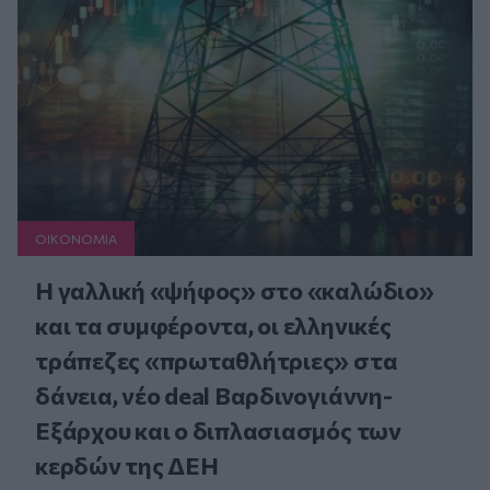
ΟΙΚΟΝΟΜΙΑ
Η γαλλική «ψήφος» στο «καλώδιο»
και τα συμφέροντα, οι ελληνικές
τράπεζες «πρωταθλήτριες» στα
δάνεια, νέο deal Βαρδινογιάννη-
Εξάρχου και ο διπλασιασμός των
κερδών της ΔΕΗ