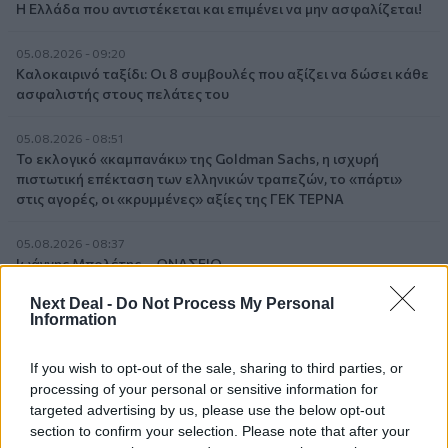
Η Ελλάδα που αντιστέκεται και επιμένει να μην ασφαλίζεται!
05.08.2026 - 09:20
Καλοκαιρινό ταξίδι: Οι 8 συμβουλές που αξίζει να δώσει κάθε
ασφαλιστής στους πελάτες του
05.08.2026 - 08:51
Το εκλογικό «καμπανάκι» της Goldman Sachs, η ισχυρή
πιστωτική επέκταση των ελληνικών τραπεζών, το «πάρτι»
στις αγορές, οι «κρυμμένες» αξίες της ΓΕΚ ΤΕΡΝΑ
05.08.2026 - 08:37
Ιωάννης Μπολέτης – ΩΝΑΣΕΙΟ
Next Deal -
Do Not Process My Personal
04.08.2026 - 15:33
Information
ERGO Hellas: Μέτρα στήριξης για τους πληγέντες
ασφαλισμένους της από τις πυρκαγιές
If you wish to opt-out of the sale, sharing to third parties, or
processing of your personal or sensitive information for
04.08.2026 - 12:40
targeted advertising by us, please use the below opt-out
Τράπεζα Κύπρου: Ενισχυμένες κατά 31% οι ασφαλιστικές
section to confirm your selection. Please note that after your
υπηρεσίες - Κέρδη €252 εκατ. (+7%) και ROTE 18.8% στο