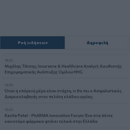
Ροή ειδήσεων
Δημοφιλή
14:55
Μιχάλης Τάτσης, Insurance & Healthcare Analyst, διευθυντής
Επιχειρηματικής Ανάπτυξης Ομίλου HHG
13:30
Όταν η επόμενη μέρα είναι στάχτη, τι θα πει ο Ασφαλιστικός
Διαμεσολαβητής στον πελάτη κλάδου υγείας;
12:22
Kavita Patel - PhARMA Innovation Forum: Ένα στα πέντε
καινοτόμα φάρμακα φτάνει τελικά στην Ελλάδα