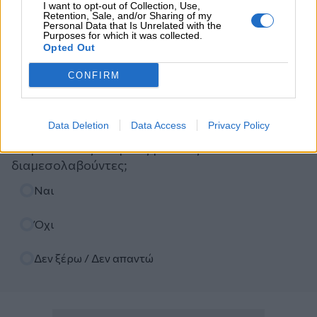
I want to opt-out of Collection, Use,
Retention, Sale, and/or Sharing of my
Personal Data that Is Unrelated with the
Purposes for which it was collected.
Opted Out
Ψηφοφορία
CONFIRM
Πιστεύετε ότι τα ασφαλιστικά σωματεία ΠΣΑΣ-
ΕΣΑΠΕ (ΠΣΣΑΣ)-ΣΕΜΑ-ΠΟΑΔ, διεκδικούν με
Data Deletion
Data Access
Privacy Policy
αποτελεσματικότητα καλές συμβάσεις με τις
ασφαλιστικές εταιρείες για τους
διαμεσολαβούντες;
Επιλογές
Ναι
Όχι
Δεν ξέρω / Δεν απαντώ