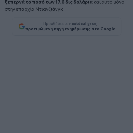
ξεπερνά το ποσό των 17,6 δις δολάρια
και αυτό μόνο
στην επαρχία Ντιανζιάνγκ
Προσθέστε το
nextdeal.gr
ως
προτιμώμενη πηγή ενημέρωσης στο Google