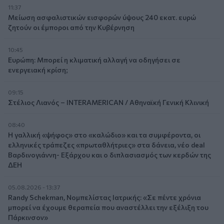
11:37
Μείωση ασφαλιστικών εισφορών ύψους 240 εκατ. ευρώ
ζητούν οι έμποροι από την Κυβέρνηση
10:45
Ευρώπη: Μπορεί η κλιματική αλλαγή να οδηγήσει σε
ενεργειακή κρίση;
09:15
Στέλιος Λιανός – INTERAMERICAN / Αθηναϊκή Γενική Κλινική
08:40
Η γαλλική «ψήφος» στο «καλώδιο» και τα συμφέροντα, οι
ελληνικές τράπεζες «πρωταθλήτριες» στα δάνεια, νέο deal
Βαρδινογιάννη- Εξάρχου και ο διπλασιασμός των κερδών της
ΔΕΗ
05.08.2026 - 13:37
Randy Schekman, Νομπελίστας Ιατρικής: «Σε πέντε χρόνια
μπορεί να έχουμε θεραπεία που αναστέλλει την εξέλιξη του
Πάρκινσον»