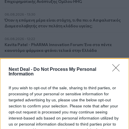
Επιχειρηματικής Ανάπτυξης Ομίλου HHG
06.08.2026 - 13:30
Όταν η επόμενη μέρα είναι στάχτη, τι θα πει ο Ασφαλιστικός
Διαμεσολαβητής στον πελάτη κλάδου υγείας;
06.08.2026 - 12:22
Kavita Patel - PhARMA Innovation Forum: Ένα στα πέντε
καινοτόμα φάρμακα φτάνει τελικά στην Ελλάδα
06.08.2026 - 11:37
Μείωση ασφαλιστικών εισφορών ύψους 240 εκατ. ευρώ
Next Deal -
Do Not Process My Personal
Information
ζητούν οι έμποροι από την Κυβέρνηση
If you wish to opt-out of the sale, sharing to third parties, or
06.08.2026 - 10:45
Ευρώπη: Μπορεί η κλιματική αλλαγή να οδηγήσει σε
processing of your personal or sensitive information for
ενεργειακή κρίση;
targeted advertising by us, please use the below opt-out
section to confirm your selection. Please note that after your
opt-out request is processed you may continue seeing
06.08.2026 - 09:15
Στέλιος Λιανός – INTERAMERICAN / Αθηναϊκή Γενική Κλινική
interest-based ads based on personal information utilized by
us or personal information disclosed to third parties prior to