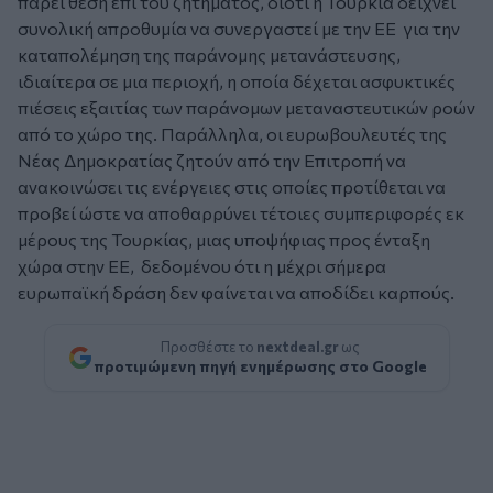
πάρει θέση επί του ζητήματος, διότι η Τουρκία δείχνει
συνολική απροθυμία να συνεργαστεί με την ΕΕ για την
καταπολέμηση της παράνομης μετανάστευσης,
ιδιαίτερα σε μια περιοχή, η οποία δέχεται ασφυκτικές
πιέσεις εξαιτίας των παράνομων μεταναστευτικών ροών
από το χώρο της. Παράλληλα, οι ευρωβουλευτές της
Νέας Δημοκρατίας ζητούν από την Επιτροπή να
ανακοινώσει τις ενέργειες στις οποίες προτίθεται να
προβεί ώστε να αποθαρρύνει τέτοιες συμπεριφορές εκ
μέρους της Τουρκίας, μιας υποψήφιας προς ένταξη
χώρα στην ΕΕ, δεδομένου ότι η μέχρι σήμερα
ευρωπαϊκή δράση δεν φαίνεται να αποδίδει καρπούς.
Προσθέστε το
nextdeal.gr
ως
προτιμώμενη πηγή ενημέρωσης στο Google