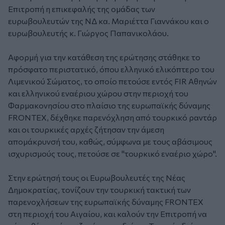
Επιτροπή η επικεφαλής της ομάδας των
ευρωβουλευτών της ΝΔ κα. Μαριέττα Γιαννάκου και ο
ευρωβουλευτής κ. Γιώργος Παπανικολάου.
Αφορμή για την κατάθεση της ερώτησης στάθηκε το
πρόσφατο περιστατικό, όπου ελληνικό ελικόπτερο του
Λιμενικού Σώματος, το οποίο πετούσε εντός FIR Αθηνών
και ελληνικού εναέριου χώρου στην περιοχή του
Φαρμακονησίου στο πλαίσιο της ευρωπαϊκής δύναμης
FRONTEX, δέχθηκε παρενόχληση από τουρκικό ραντάρ
και οι τουρκικές αρχές ζήτησαν την άμεση
απομάκρυνσή του, καθώς, σύμφωνα με τους αβάσιμους
ισχυρισμούς τους, πετούσε σε "τουρκικό εναέριο χώρο".
Στην ερώτησή τους οι Ευρωβουλευτές της Νέας
Δημοκρατίας, τονίζουν την τουρκική τακτική των
παρενοχλήσεων της ευρωπαϊκής δύναμης FRONTEX
στη περιοχή του Αιγαίου, και καλούν την Επιτροπή να