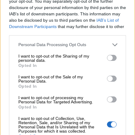
your opt-out. You may separately opt-out of the further
06.08.2026 - 08:40
disclosure of your personal information by third parties on the
Η γαλλική «ψήφος» στο «καλώδιο» και τα συμφέροντα, οι
IAB’s list of downstream participants. This information may
ελληνικές τράπεζες «πρωταθλήτριες» στα δάνεια, νέο deal
Βαρδινογιάννη- Εξάρχου και ο διπλασιασμός των κερδών της
also be disclosed by us to third parties on the
IAB’s List of
ΔΕΗ
Downstream Participants
that may further disclose it to other
third parties.
05.08.2026
Personal Data Processing Opt Outs
Randy Schekman, Νομπελίστας Ιατρικής: «Σε πέντε χρόνια
μπορεί να έχουμε θεραπεία που αναστέλλει την εξέλιξη του
I want to opt-out of the Sharing of my
Πάρκινσον»
personal data.
Opted In
05.08.2026
I want to opt-out of the Sale of my
Ε.Ε και παράνομη μετανάστευση: προτάσεις και δράσεις με
Personal Data.
παρονομαστή το κοινό συμφέρον
Opted In
05.08.2026
I want to opt-out of processing my
Personal Data for Targeted Advertising.
Αντώνης Βουκλαρής - «ΕΡΡΙΚΟΣ ΝΤΥΝΑΝ»
Opted In
05.08.2026
I want to opt-out of Collection, Use,
Η νέα εποχή στην εκπαίδευση των ασφαλιστικών
Retention, Sale, and/or Sharing of my
Personal Data that Is Unrelated with the
διαμεσολαβητών
Purposes for which it was collected.