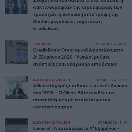
«ακτινογραφία» της κερδοφορίας των
τραπεζών, η δυναμική επιστροφή της
Metlen, μεγαλώνει ταχύτατα η
CrediaBank
ΤΡAΠΕΖΕΣ
07.08.2026 - 09:23
CrediaBank: Οικονομικά Αποτελέσματα
A’ Εξαμήνου 2026 - Υψηλοί ρυθμοί
ανάπτυξης και νέα ρεκόρ επιδόσεων
ΙΔΙΩΤΙΚΗ ΑΣΦAΛΙΣΗ
07.08.2026 - 12:25
Allianz: Ισχυρές επιδόσεις στο α’ εξάμηνο
του 2026 – Ο Oliver Bäte συνδέει τα
αποτελέσματα με το κλείσιμο του
«protection gap»
ΙΔΙΩΤΙΚΗ ΑΣΦAΛΙΣΗ
07.08.2026 - 11:01
Generali: Αποτελέσματα Α' Εξαμήνου -