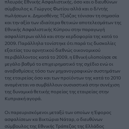
πλευράς Εθνικής Ασφαλιστικής, όσο και ο διευθύνων
σύμβουλος κ. Γιώργος Φωτίου αλλά και ο δ/ντής
πωλήσεων κ. Δημοσθένης Τζιάζας τόνισαν τη σημασία
και την αξία των ιδιαίτερα θετικών αποτελεσμάτων της
Εθνικής Ασφαλιστικής Κύπρου στην παραγωγή
ασφαλίστρων αλλά και στην κερδοφορία της κατά το
2009. Παράλληλα τονίστηκε ότι παρά τις δυσκολίες
εξαιτίας του αρνητικού διεθνώς οικονομικού
περιβάλλοντος κατά το 2009, η Εθνική υλοποίησε σε
μεγάλο βαθμό το επιχειρηματικό της σχέδιο ενώ οι
αναβαθμίσεις τόσο των μηχανογραφικών συστημάτων
της εταιρείας όσο και των προϊόντων της κατά το 2010
αναμένεται να συμβάλλουν ουσιαστικά στην συνέχιση
της δυναμικά θετικής πορείας της εταιρείας στην
Κυπριακή αγορά.
Οι παρευρισκόμενοι μεταξύ των οποίων η Έφορος
ασφαλίσεων κα Βικτώρια Νάταρ, ο διευθύνων
σύμβουλος της Εθνικής Τράπεζας της Ελλάδος