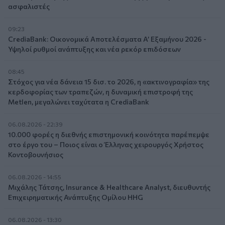
ασφαλιστές
09:23
CrediaBank: Οικονομικά Αποτελέσματα A’ Εξαμήνου 2026 -
Υψηλοί ρυθμοί ανάπτυξης και νέα ρεκόρ επιδόσεων
08:45
Στόχος για νέα δάνεια 15 δισ. το 2026, η «ακτινογραφία» της
κερδοφορίας των τραπεζών, η δυναμική επιστροφή της
Metlen, μεγαλώνει ταχύτατα η CrediaBank
06.08.2026 - 22:39
10.000 φορές η διεθνής επιστημονική κοινότητα παρέπεμψε
στο έργο του – Ποιος είναι ο Έλληνας χειρουργός Χρήστος
Κοντοβουνήσιος
06.08.2026 - 14:55
Μιχάλης Τάτσης, Insurance & Healthcare Analyst, διευθυντής
Επιχειρηματικής Ανάπτυξης Ομίλου HHG
06.08.2026 - 13:30