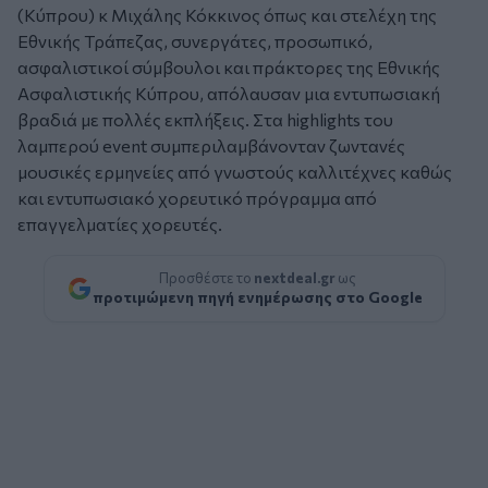
(Κύπρου) κ Μιχάλης Κόκκινος όπως και στελέχη της
Εθνικής Τράπεζας, συνεργάτες, προσωπικό,
ασφαλιστικοί σύμβουλοι και πράκτορες της Εθνικής
Ασφαλιστικής Κύπρου, απόλαυσαν μια εντυπωσιακή
βραδιά με πολλές εκπλήξεις. Στα highlights του
λαμπερού event συμπεριλαμβάνονταν ζωντανές
μουσικές ερμηνείες από γνωστούς καλλιτέχνες καθώς
και εντυπωσιακό χορευτικό πρόγραμμα από
επαγγελματίες χορευτές.
Προσθέστε το
nextdeal.gr
ως
προτιμώμενη πηγή ενημέρωσης στο Google