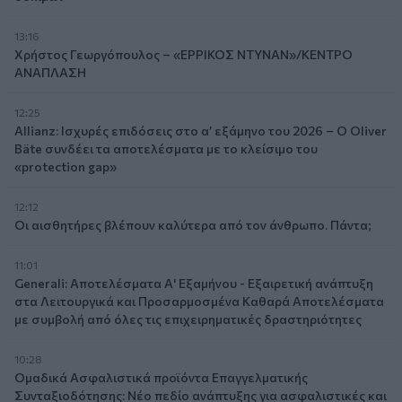
13:16
Χρήστος Γεωργόπουλος – «ΕΡΡΙΚΟΣ ΝΤΥΝΑΝ»/ΚΕΝΤΡΟ
ΑΝΑΠΛΑΣΗ
12:25
Allianz: Ισχυρές επιδόσεις στο α’ εξάμηνο του 2026 – Ο Oliver
Bäte συνδέει τα αποτελέσματα με το κλείσιμο του
«protection gap»
12:12
Οι αισθητήρες βλέπουν καλύτερα από τον άνθρωπο. Πάντα;
11:01
Generali: Αποτελέσματα Α' Εξαμήνου - Εξαιρετική ανάπτυξη
στα Λειτουργικά και Προσαρμοσμένα Καθαρά Αποτελέσματα
με συμβολή από όλες τις επιχειρηματικές δραστηριότητες
10:28
Ομαδικά Ασφαλιστικά προϊόντα Επαγγελματικής
Συνταξιοδότησης: Νέο πεδίο ανάπτυξης για ασφαλιστικές και