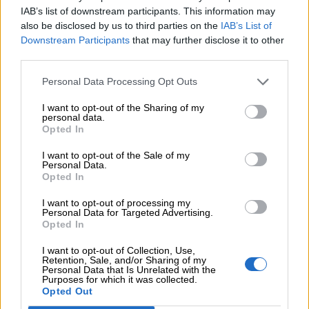
Βαρδινογιάννη- Εξάρχου και ο διπλασιασμός των κερδών της
IAB’s list of downstream participants. This information may
ΔΕΗ
also be disclosed by us to third parties on the
IAB’s List of
Downstream Participants
that may further disclose it to other
05.08.2026 - 13:37
third parties.
Randy Schekman, Νομπελίστας Ιατρικής: «Σε πέντε χρόνια
μπορεί να έχουμε θεραπεία που αναστέλλει την εξέλιξη του
Personal Data Processing Opt Outs
Πάρκινσον»
I want to opt-out of the Sharing of my
personal data.
05.08.2026 - 12:33
Opted In
Ε.Ε και παράνομη μετανάστευση: προτάσεις και δράσεις με
παρονομαστή το κοινό συμφέρον
I want to opt-out of the Sale of my
Personal Data.
Opted In
05.08.2026 - 12:11
Αντώνης Βουκλαρής - «ΕΡΡΙΚΟΣ ΝΤΥΝΑΝ»
I want to opt-out of processing my
Personal Data for Targeted Advertising.
Opted In
05.08.2026 - 11:30
Η νέα εποχή στην εκπαίδευση των ασφαλιστικών
I want to opt-out of Collection, Use,
διαμεσολαβητών
Retention, Sale, and/or Sharing of my
Personal Data that Is Unrelated with the
Purposes for which it was collected.
Opted Out
ΠΕΡΙΣΣΟΤΕΡΑ