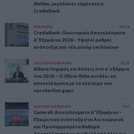
Metlen, μεγαλώνει ταχύτατα η
CrediaBank
ΤΡAΠΕΖΕΣ
09:23
CrediaBank: Οικονομικά Αποτελέσματα
A’ Εξαμήνου 2026 - Υψηλοί ρυθμοί
ανάπτυξης και νέα ρεκόρ επιδόσεων
ΙΔΙΩΤΙΚΗ ΑΣΦAΛΙΣΗ
12:25
Allianz: Ισχυρές επιδόσεις στο α’ εξάμηνο
του 2026 – Ο Oliver Bäte συνδέει τα
αποτελέσματα με το κλείσιμο του
«protection gap»
ΙΔΙΩΤΙΚΗ ΑΣΦAΛΙΣΗ
11:01
Generali: Αποτελέσματα Α' Εξαμήνου -
Εξαιρετική ανάπτυξη στα Λειτουργικά
και Προσαρμοσμένα Καθαρά
Αποτελέσματα με συμβολή από όλες τις