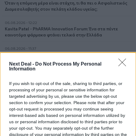
Όταν η επόμενη μέρα είναι στάχτη, τι θα πει ο Ασφαλιστικός
Διαμεσολαβητής στον πελάτη κλάδου υγείας;
06.08.2026 - 12:22
Kavita Patel - PhARMA Innovation Forum: Ένα στα πέντε
καινοτόμα φάρμακα φτάνει τελικά στην Ελλάδα
06.08.2026 - 11:37
Μείωση ασφαλιστικών εισφορών ύψους 240 εκατ. ευρώ
ζητούν οι έμποροι από την Κυβέρνηση
Next Deal -
Do Not Process My Personal
Information
06.08.2026 - 10:45
Ευρώπη: Μπορεί η κλιματική αλλαγή να οδηγήσει σε
If you wish to opt-out of the sale, sharing to third parties, or
ενεργειακή κρίση;
processing of your personal or sensitive information for
targeted advertising by us, please use the below opt-out
06.08.2026 - 09:15
section to confirm your selection. Please note that after your
Στέλιος Λιανός – INTERAMERICAN / Αθηναϊκή Γενική Κλινική
opt-out request is processed you may continue seeing
interest-based ads based on personal information utilized by
06.08.2026 - 08:40
us or personal information disclosed to third parties prior to
Η γαλλική «ψήφος» στο «καλώδιο» και τα συμφέροντα, οι
your opt-out. You may separately opt-out of the further
ελληνικές τράπεζες «πρωταθλήτριες» στα δάνεια, νέο deal
disclosure of your personal information by third parties on the