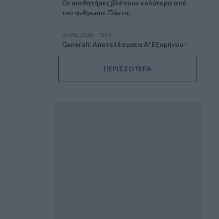
Οι αισθητήρες βλέπουν καλύτερα από
τον άνθρωπο. Πάντα;
07.08.2026 - 11:01
Generali: Αποτελέσματα Α' Εξαμήνου -
Εξαιρετική ανάπτυξη στα Λειτουργικά
και Προσαρμοσμένα Καθαρά
ΠΕΡΙΣΣΟΤΕΡΑ
Αποτελέσματα με συμβολή από όλες
τις επιχειρηματικές δραστηριότητες
07.08.2026 - 10:28
Ομαδικά Ασφαλιστικά προϊόντα
Επαγγελματικής Συνταξιοδότησης: Νέο
πεδίο ανάπτυξης για ασφαλιστικές και
ασφαλιστές
07.08.2026 - 09:23
CrediaBank: Οικονομικά Αποτελέσματα
A’ Εξαμήνου 2026 - Υψηλοί ρυθμοί
ανάπτυξης και νέα ρεκόρ επιδόσεων
07.08.2026 - 08:45