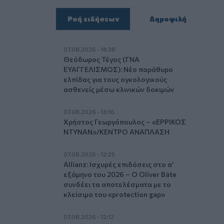
Ροή ειδήσεων
Δημοφιλή
07.08.2026 - 14:38
Θεόδωρος Τέγος (ΓΝΑ
ΕΥΑΓΓΕΛΙΣΜΟΣ): Νέο παράθυρο
ελπίδας για τους ογκολογικούς
ασθενείς μέσω κλινικών δοκιμών
07.08.2026 - 13:16
Χρήστος Γεωργόπουλος – «ΕΡΡΙΚΟΣ
ΝΤΥΝΑΝ»/ΚΕΝΤΡΟ ΑΝΑΠΛΑΣΗ
07.08.2026 - 12:25
Allianz: Ισχυρές επιδόσεις στο α’
εξάμηνο του 2026 – Ο Oliver Bäte
συνδέει τα αποτελέσματα με το
κλείσιμο του «protection gap»
07.08.2026 - 12:12