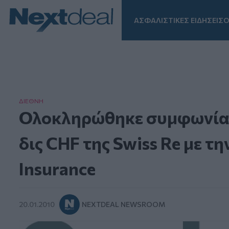
ΑΣΦΑΛΙΣΤΙΚΕΣ ΕΙΔΗΣΕΙΣ
Ο
Facebook
Instagram
LinkedIn
TikTok
X
Homepage
ΔΙΕΘΝΗ
Ολοκληρώθηκε συμφωνία 
δις CHF της Swiss Re με τη
Insurance
20.01.2010
NEXTDEAL NEWSROOM