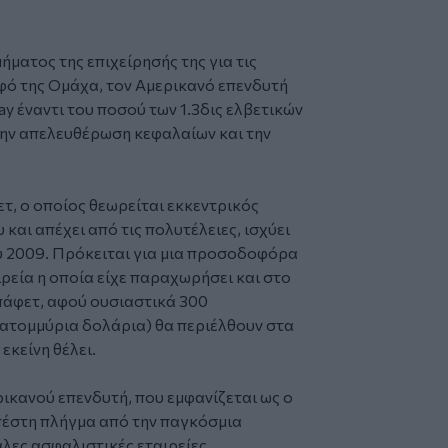
ήματος της επιχείρησής της για τις
φό της Ομάχα, τον Αμερικανό επενδυτή
y έναντι του ποσού των 1.3δις ελβετικών
την απελευθέρωση κεφαλαίων και την
τ, ο οποίος θεωρείται εκκεντρικός
 και απέχει από τις πολυτέλειες, ισχύει
υ 2009. Πρόκειται για μια προσοδοφόρα
ρεία η οποία είχε παραχωρήσει και στο
πάφετ, αφού ουσιαστικά 300
ατομμύρια δολάρια) θα περιέλθουν στα
 εκείνη θέλει.
ρικανού επενδυτή, που εμφανίζεται ως ο
πέστη πλήγμα από την παγκόσμια
άλες ασφαλιστικές εταιρείες