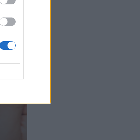
τα συμφέροντα, οι ελληνικές τράπεζες
«πρωταθλήτριες» στα δάνεια, νέο deal
Βαρδινογιάννη- Εξάρχου και ο
διπλασιασμός των κερδών της ΔΕΗ
05.08.2026 - 13:37
Randy Schekman, Νομπελίστας Ιατρικής:
«Σε πέντε χρόνια μπορεί να έχουμε
θεραπεία που αναστέλλει την εξέλιξη
του Πάρκινσον»
05.08.2026 - 12:33
Ε.Ε και παράνομη μετανάστευση:
προτάσεις και δράσεις με παρονομαστή
το κοινό συμφέρον
05.08.2026 - 12:11
Αντώνης Βουκλαρής - «ΕΡΡΙΚΟΣ
ΝΤΥΝΑΝ»
05.08.2026 - 11:30
Η νέα εποχή στην εκπαίδευση των