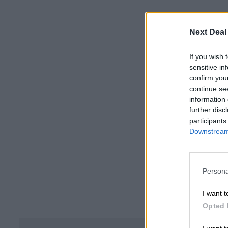
Next Deal
If you wish 
sensitive in
confirm you
continue se
information 
further disc
participants
Downstream 
Persona
I want t
Opted 