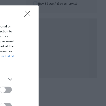
Δεν ξέρω / Δεν απαντώ
06.08.2026 - 12:22
Kavita Patel - PhARMA Innovation
Forum: Ένα στα πέντε καινοτόμα
φάρμακα φτάνει τελικά στην Ελλάδα
sonal or
ection to
06.08.2026 - 11:37
ou may
Μείωση ασφαλιστικών εισφορών
 personal
ύψους 240 εκατ. ευρώ ζητούν οι
έμποροι από την Κυβέρνηση
out of the
 downstream
B’s List of
06.08.2026 - 10:45
Ευρώπη: Μπορεί η κλιματική αλλαγή να
οδηγήσει σε ενεργειακή κρίση;
06.08.2026 - 09:15
Στέλιος Λιανός – INTERAMERICAN /
Αθηναϊκή Γενική Κλινική
06.08.2026 - 08:40
Η γαλλική «ψήφος» στο «καλώδιο» και