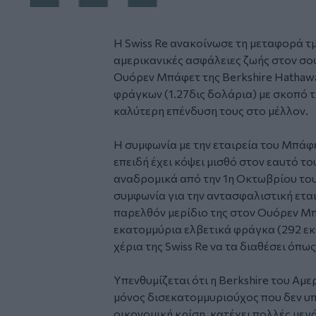
Η Swiss Re ανακοίνωσε τη μεταφορά τμ
αμερικανικές ασφάλειες ζωής στον σο
Ουόρεν Μπάφετ της Berkshire Hathawa
φράγκων (1.27δις δολάρια) με σκοπό 
καλύτερη επένδυση τους στο μέλλον.
Η συμφωνία με την εταιρεία του Μπάφε
επειδή έχει κόψει μισθό στον εαυτό του
αναδρομικά από την 1η Οκτωβρίου το
συμφωνία για την αντασφαλιστική εται
παρελθόν μερίδιο της στον Ουόρεν Μ
εκατομμύρια ελβετικά φράγκα (292 εκ
χέρια της Swiss Re να τα διαθέσει όπως
Υπενθυμίζεται ότι η Berkshire του Αμε
μόνος δισεκατομμυριούχος που δεν υ
οικονομική κρίση, κατέχει πολλές μεγ