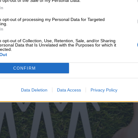
o opt-out of the Sale of my Personal Data.
υνεχής ροή
In
to opt-out of processing my Personal Data for Targeted
ing.
In
o opt-out of Collection, Use, Retention, Sale, and/or Sharing
ersonal Data that Is Unrelated with the Purposes for which it
lected.
Out
CONFIRM
Data Deletion
Data Access
Privacy Policy