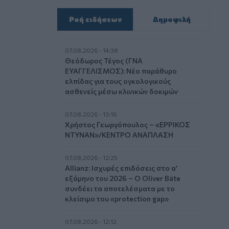
Ροή ειδήσεων
Δημοφιλή
07.08.2026 - 14:38
Θεόδωρος Τέγος (ΓΝΑ
ΕΥΑΓΓΕΛΙΣΜΟΣ): Νέο παράθυρο
ελπίδας για τους ογκολογικούς
ασθενείς μέσω κλινικών δοκιμών
07.08.2026 - 13:16
Χρήστος Γεωργόπουλος – «ΕΡΡΙΚΟΣ
ΝΤΥΝΑΝ»/ΚΕΝΤΡΟ ΑΝΑΠΛΑΣΗ
07.08.2026 - 12:25
Allianz: Ισχυρές επιδόσεις στο α’
εξάμηνο του 2026 – Ο Oliver Bäte
συνδέει τα αποτελέσματα με το
κλείσιμο του «protection gap»
07.08.2026 - 12:12