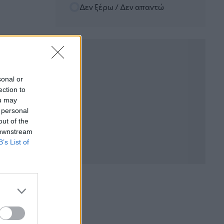
Δεν ξέρω / Δεν απαντώ
06.08.2026 - 12:22
Kavita Patel - PhARMA Innovation
Forum: Ένα στα πέντε καινοτόμα
φάρμακα φτάνει τελικά στην Ελλάδα
06.08.2026 - 11:37
Μείωση ασφαλιστικών εισφορών
sonal or
ύψους 240 εκατ. ευρώ ζητούν οι
ection to
έμποροι από την Κυβέρνηση
ou may
 personal
06.08.2026 - 10:45
out of the
Ευρώπη: Μπορεί η κλιματική αλλαγή να
 downstream
οδηγήσει σε ενεργειακή κρίση;
B’s List of
06.08.2026 - 09:15
Στέλιος Λιανός – INTERAMERICAN /
Αθηναϊκή Γενική Κλινική
06.08.2026 - 08:40
Η γαλλική «ψήφος» στο «καλώδιο» και