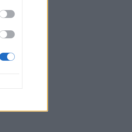
τα συμφέροντα, οι ελληνικές τράπεζες
«πρωταθλήτριες» στα δάνεια, νέο deal
Βαρδινογιάννη- Εξάρχου και ο
διπλασιασμός των κερδών της ΔΕΗ
05.08.2026 - 13:37
Randy Schekman, Νομπελίστας Ιατρικής:
«Σε πέντε χρόνια μπορεί να έχουμε
θεραπεία που αναστέλλει την εξέλιξη
του Πάρκινσον»
05.08.2026 - 12:33
Ε.Ε και παράνομη μετανάστευση:
προτάσεις και δράσεις με παρονομαστή
το κοινό συμφέρον
05.08.2026 - 12:11
Αντώνης Βουκλαρής - «ΕΡΡΙΚΟΣ
ΝΤΥΝΑΝ»
05.08.2026 - 11:30
Η νέα εποχή στην εκπαίδευση των