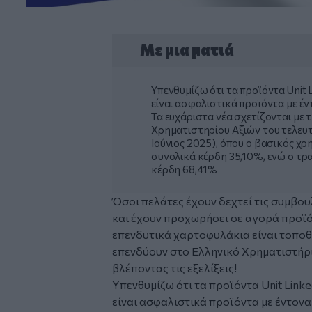
Με μια ματιά
Υπενθυμίζω ότι τα προϊόντα Unit L
είναι ασφαλιστικά προϊόντα με έ
Τα ευχάριστα νέα σχετίζονται με 
Χρηματιστηρίου Αξιών του τελευ
Ιούνιος 2025), όπου ο βασικός χ
συνολικά κέρδη 35,10%, ενώ ο τρα
κέρδη 68,41%
Όσοι πελάτες έχουν δεχτεί τις συμβο
και έχουν προχωρήσει σε αγορά προϊό
επενδυτικά χαρτοφυλάκια είναι τοποθ
επενδύουν στο Ελληνικό Χρηματιστήρι
βλέποντας τις εξελίξεις!
Υπενθυμίζω ότι τα προϊόντα Unit Linked
είναι ασφαλιστικά προϊόντα με έντονα