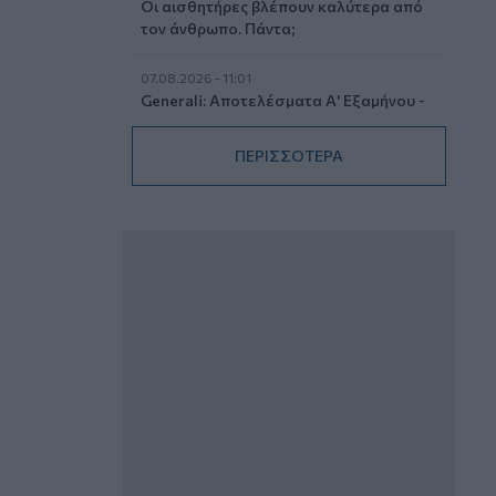
Οι αισθητήρες βλέπουν καλύτερα από
τον άνθρωπο. Πάντα;
07.08.2026 - 11:01
Generali: Αποτελέσματα Α' Εξαμήνου -
Εξαιρετική ανάπτυξη στα Λειτουργικά
και Προσαρμοσμένα Καθαρά
ΠΕΡΙΣΣΟΤΕΡΑ
Αποτελέσματα με συμβολή από όλες
τις επιχειρηματικές δραστηριότητες
07.08.2026 - 10:28
Ομαδικά Ασφαλιστικά προϊόντα
Επαγγελματικής Συνταξιοδότησης: Νέο
πεδίο ανάπτυξης για ασφαλιστικές και
ασφαλιστές
07.08.2026 - 09:23
CrediaBank: Οικονομικά Αποτελέσματα
A’ Εξαμήνου 2026 - Υψηλοί ρυθμοί
ανάπτυξης και νέα ρεκόρ επιδόσεων
07.08.2026 - 08:45