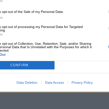
In
ι Ασφάλιση», εκδόσεις Σπύρου 2021,
o opt-out of the Sale of my Personal Data.
 Σπύρου 2022 και «Βασική Εκπαίδευση
In
 κλάδους και τα προϊόντα Ζωής και
 2024, επιπλέον έχει συμμετάσχει στη
to opt-out of processing my Personal Data for Targeted
Ι. Είναι αρθρογράφος του Next Deal.
ing.
In
ύθυνσης και μεταπτυχιακές σπουδές στα
o opt-out of Collection, Use, Retention, Sale, and/or Sharing
τικές θέσεις εκπαίδευσης, σε μερικές
ersonal Data that Is Unrelated with the Purposes for which it
lected.
ιρίες και τράπεζες που
Out
γορά.
CONFIRM
 το
nextdeal.gr
ως
 ενημέρωσης στο Google
Data Deletion
Data Access
Privacy Policy