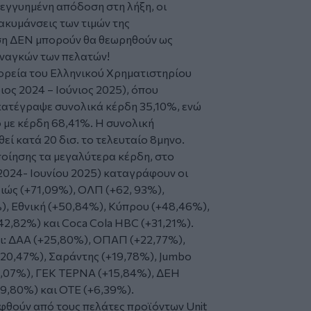
 εγγυημένη απόδοση στη λήξη, οι
ακυμάνσεις των τιμών της
ση ΔΕΝ μπορούν θα θεωρηθούν ως
ναγκών των πελατών!
πορεία του Ελληνικού Χρηματιστηρίου
ος 2024 – Ιούνιος 2025), όπου
κατέγραψε συνολικά κέρδη 35,10%, ενώ
ο με κέρδη 68,41%. Η συνολική
εί κατά 20 δισ. το τελευταίο 8μηνο.
ποίησης τα μεγαλύτερα κέρδη, στο
024- Ιουνίου 2025) καταγράφουν οι
αιώς (+71,09%), ΟΛΠ (+62, 93%),
), Εθνική (+50,84%), Κύπρου (+48,46%),
42,82%) και Coca Cola HBC (+31,21%).
ι: ΔΑΑ (+25,80%), ΟΠΑΠ (+22,77%),
(+20,47%), Σαράντης (+19,78%), Jumbo
17,07%), ΓΕΚ ΤΕΡΝΑ (+15,84%), ΔΕΗ
+9,80%) και ΟΤΕ (+6,39%).
ηφθούν από τους πελάτες προϊόντων Unit