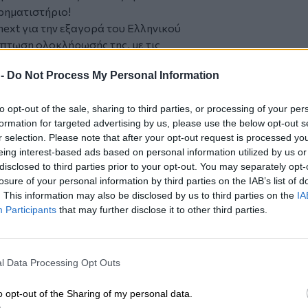
ρηματιστήριο!
ext για την εξαγορά του Ελληνικού
ίπτωση ολοκλήρωσής της, με τις
στους επενδυτές της Ελληνικής αγοράς,
 -
Do Not Process My Personal Information
τερα αποτελέσματα και υψηλότερα
to opt-out of the sale, sharing to third parties, or processing of your per
εχώς την αγορά και τα συνεχώς
formation for targeted advertising by us, please use the below opt-out s
ου να είσαστε σε θέση να προτείνετε
r selection. Please note that after your opt-out request is processed y
 προϊόντα, προκειμένου οι πελάτες σας
eing interest-based ads based on personal information utilized by us or
 πετυχαίνουν τους στόχους τους!
disclosed to third parties prior to your opt-out. You may separately opt-
ς των προϊόντων Unit Linked και τους
losure of your personal information by third parties on the IAB’s list of
ο βιβλίο
«Επενδύσεις και Ασφάλιση»
,
. This information may also be disclosed by us to third parties on the
IA
Participants
that may further disclose it to other third parties.
 of Athens MBA με εξειδίκευση στην
l Data Processing Opt Outs
ένος εκπαιδευτής ασφαλιστικών
παιδευτική εμπειρία.
o opt-out of the Sharing of my personal data.