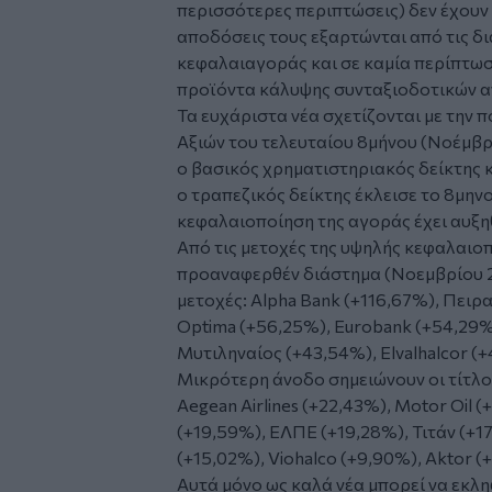
περισσότερες περιπτώσεις) δεν έχουν
αποδόσεις τους εξαρτώνται από τις δι
κεφαλαιαγοράς και σε καμία περίπτω
προϊόντα κάλυψης συνταξιοδοτικών α
Τα ευχάριστα νέα σχετίζονται με την 
Αξιών του τελευταίου 8μήνου (Νοέμβρι
ο βασικός χρηματιστηριακός δείκτης 
ο τραπεζικός δείκτης έκλεισε το 8μην
κεφαλαιοποίηση της αγοράς έχει αυξηθ
Από τις μετοχές της υψηλής κεφαλαιο
προαναφερθέν διάστημα (Νοεμβρίου 2
μετοχές: Alpha Bank (+116,67%), Πειρ
Optima (+56,25%), Eurobank (+54,29%
Μυτιληναίος (+43,54%), Elvalhalcor (+
Μικρότερη άνοδο σημειώνουν οι τίτλο
Aegean Airlines (+22,43%), Motor Oil 
(+19,59%), ΕΛΠΕ (+19,28%), Τιτάν (+
(+15,02%), Viohalco (+9,90%), Aktor (
Αυτά μόνο ως καλά νέα μπορεί να εκλ