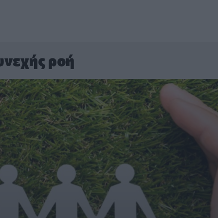
υνεχής ροή