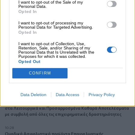
I want to opt-out of the Sale of my
Personal Data.
Opted In
I want to opt-out of processing my
Ροή ειδήσεων
Δημοφιλή
Personal Data for Targeted Advertising.
Opted In
I want to opt-out of Collection, Use,
12:25
Retention, Sale, and/or Sharing of my
Allianz: Ισχυρές επιδόσεις στο α’ εξάμηνο του 2026 – Ο Oliver
Personal Data that Is Unrelated with the
Purposes for which it was collected.
Bäte συνδέει τα αποτελέσματα με το κλείσιμο του
Opted Out
«protection gap»
CONFIRM
12:12
Οι αισθητήρες βλέπουν καλύτερα από τον άνθρωπο. Πάντα;
Data Deletion
Data Access
Privacy Policy
11:01
Generali: Αποτελέσματα Α' Εξαμήνου - Εξαιρετική ανάπτυξη
στα Λειτουργικά και Προσαρμοσμένα Καθαρά Αποτελέσματα
με συμβολή από όλες τις επιχειρηματικές δραστηριότητες
10:28
Ομαδικά Ασφαλιστικά προϊόντα Επαγγελματικής