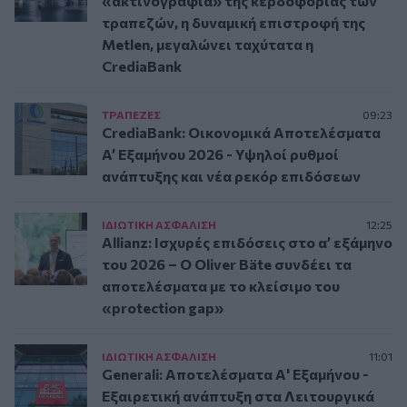
«ακτινογραφία» της κερδοφορίας των
τραπεζών, η δυναμική επιστροφή της
Metlen, μεγαλώνει ταχύτατα η
CrediaBank
ΤΡAΠΕΖΕΣ
09:23
CrediaBank: Οικονομικά Αποτελέσματα
A’ Εξαμήνου 2026 - Υψηλοί ρυθμοί
ανάπτυξης και νέα ρεκόρ επιδόσεων
ΙΔΙΩΤΙΚΗ ΑΣΦAΛΙΣΗ
12:25
Allianz: Ισχυρές επιδόσεις στο α’ εξάμηνο
του 2026 – Ο Oliver Bäte συνδέει τα
αποτελέσματα με το κλείσιμο του
«protection gap»
ΙΔΙΩΤΙΚΗ ΑΣΦAΛΙΣΗ
11:01
Generali: Αποτελέσματα Α' Εξαμήνου -
Εξαιρετική ανάπτυξη στα Λειτουργικά