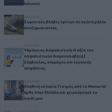
Ιαλυσού
Σωματικές βλάβες τρίτων σε αγώνα ράλλυ αποζ
09.12.2024
Σωματικές βλάβες τρίτων σε αγώνα ράλλυ
αποζημιώνονται;
Υδρόγειος Ασφαλιστική: Η αξία του ασφαλιστι
02.12.2024
Υδρόγειος Ασφαλιστική: Η αξία του
ασφαλιστικού διαμεσολαβητή |
Σύμβουλος, σύμμαχος και εγγυητής
ασφάλειας
Αληθινή ιστορία: Γιατρός από το Memorial ήρθε
02.12.2024
Αληθινή ιστορία: Γιατρός από το Memorial
ήρθε στην Ελλάδα και χειρούργησε το
παιδί μου
02.12.2024