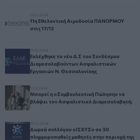
11η Εθελοντική Αιμοδοσία ΠΑΝΟΡΜΟΥ στις 17
13.12.2024
11η Εθελοντική Αιμοδοσία ΠΑΝΟΡΜΟΥ
στις 17/12
Εκλέχθηκε το νέο Δ.Σ του Συνδέσμου Διαμεσο
13.12.2024
Εκλέχθηκε το νέο Δ.Σ του Συνδέσμου
Διαμεσολαβούντων Ασφαλιστικών
Εργασιών Ν. Θεσσαλονίκης
Μπορεί η «Συμβουλευτική Πώληση» να βλάψει 
11.12.2024
Μπορεί η «Συμβουλευτική Πώληση» να
βλάψει τον Ασφαλιστικό Διαμεσολαβητή;
Δωρεά συλλόγου «ΙΣΧΥΣ» σε 30 πλημμυροπαθεί
10.12.2024
Δωρεά συλλόγου «ΙΣΧΥΣ» σε 30
πλημμυροπαθείς μαθητές στην περιοχή της