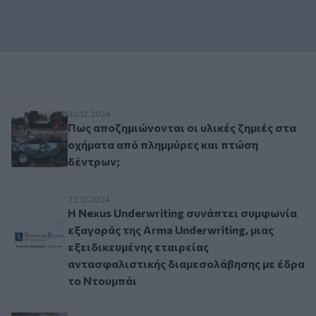
Πως αποζημιώνονται οι υλικές ζημιές στα οχή
30.12.2024
Πως αποζημιώνονται οι υλικές ζημιές στα
οχήματα από πλημμύρες και πτώση
δέντρων;
Η Nexus Underwriting συνάπτει συμφωνία εξαγο
23.12.2024
Η Nexus Underwriting συνάπτει συμφωνία
εξαγοράς της Arma Underwriting, μιας
εξειδικευμένης εταιρείας
αντασφαλιστικής διαμεσολάβησης με έδρα
το Ντουμπάι