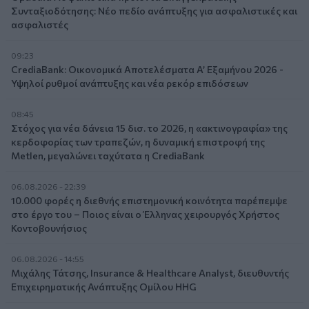
Συνταξιοδότησης: Νέο πεδίο ανάπτυξης για ασφαλιστικές και
ασφαλιστές
09:23
CrediaBank: Οικονομικά Αποτελέσματα A’ Εξαμήνου 2026 -
Υψηλοί ρυθμοί ανάπτυξης και νέα ρεκόρ επιδόσεων
08:45
Στόχος για νέα δάνεια 15 δισ. το 2026, η «ακτινογραφία» της
κερδοφορίας των τραπεζών, η δυναμική επιστροφή της
Metlen, μεγαλώνει ταχύτατα η CrediaBank
06.08.2026 - 22:39
10.000 φορές η διεθνής επιστημονική κοινότητα παρέπεμψε
στο έργο του – Ποιος είναι ο Έλληνας χειρουργός Χρήστος
Κοντοβουνήσιος
06.08.2026 - 14:55
Μιχάλης Τάτσης, Insurance & Healthcare Analyst, διευθυντής
Επιχειρηματικής Ανάπτυξης Ομίλου HHG