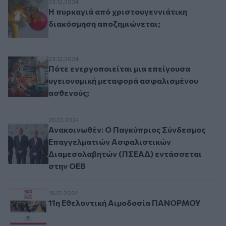
Η πυρκαγιά από χριστουγεννιάτικη διακόσμησ
23.12.2024
Η πυρκαγιά από χριστουγεννιάτικη
διακόσμηση αποζημιώνεται;
Πότε ενεργοποιείται μια επείγουσα υγειονομι
23.12.2024
Πότε ενεργοποιείται μια επείγουσα
υγειονομική μεταφορά ασφαλισμένου
ασθενούς;
Ανακοινωθέν: Ο Παγκύπριος Σύνδεσμος Επαγγ
20.12.2024
Ανακοινωθέν: Ο Παγκύπριος Σύνδεσμος
Επαγγελματιών Ασφαλιστικών
Διαμεσολαβητών (ΠΣΕΑΔ) εντάσσεται
στην ΟΕΒ
11η Εθελοντική Αιμοδοσία ΠΑΝΟΡΜΟΥ
19.12.2024
11η Εθελοντική Αιμοδοσία ΠΑΝΟΡΜΟΥ