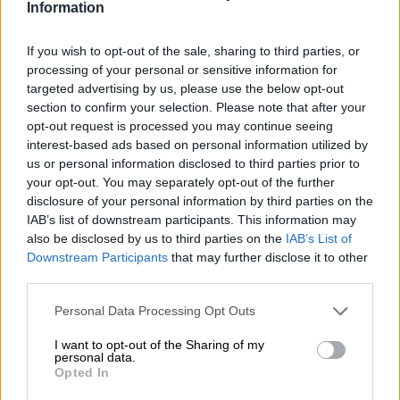
Information
Πέντε κινήσεις «ματ» του Ασφαλιστικού Διαμεσ
08.11.2024
If you wish to opt-out of the sale, sharing to third parties, or
Πέντε κινήσεις «ματ» του Ασφαλιστικού
processing of your personal or sensitive information for
Διαμεσολαβητή για μια επιτυχημένη
targeted advertising by us, please use the below opt-out
αξίωση
section to confirm your selection. Please note that after your
opt-out request is processed you may continue seeing
interest-based ads based on personal information utilized by
Πότε η Οδική Βοήθεια μεταφέρει ένα όχημα σε 
07.11.2024
Πότε η Οδική Βοήθεια μεταφέρει ένα
us or personal information disclosed to third parties prior to
your opt-out. You may separately opt-out of the further
όχημα σε τοπικό συνεργείο;
disclosure of your personal information by third parties on the
IAB’s list of downstream participants. This information may
also be disclosed by us to third parties on the
IAB’s List of
Ποιες παροχές προβλέπουν τα ασφαλιστήρια υ
04.11.2024
Downstream Participants
that may further disclose it to other
Ποιες παροχές προβλέπουν τα
third parties.
ασφαλιστήρια υγείας για τα Δημόσια
Νοσοκομεία;
Personal Data Processing Opt Outs
I want to opt-out of the Sharing of my
personal data.
Opted In
Σελιδοποίηση
3
Προηγούμενη σελίδα
Next page
Current page