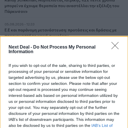
μπορεί να έχουμε θεραπεία που αναστέλλει την εξέλιξη του
Πάρκινσον»
05.08.2026 - 12:33
Ε.Ε και παράνομη μετανάστευση: προτάσεις και δράσεις με
παρονομαστή το κοινό συμφέρον
Next Deal -
Do Not Process My Personal
05.08.2026 - 12:11
Information
Αντώνης Βουκλαρής - «ΕΡΡΙΚΟΣ ΝΤΥΝΑΝ»
If you wish to opt-out of the sale, sharing to third parties, or
05.08.2026 - 11:30
processing of your personal or sensitive information for
Η νέα εποχή στην εκπαίδευση των ασφαλιστικών
targeted advertising by us, please use the below opt-out
διαμεσολαβητών
section to confirm your selection. Please note that after your
opt-out request is processed you may continue seeing
interest-based ads based on personal information utilized by
ΠΕΡΙΣΣΟΤΕΡΑ
us or personal information disclosed to third parties prior to
your opt-out. You may separately opt-out of the further
disclosure of your personal information by third parties on the
IAB’s list of downstream participants. This information may
also be disclosed by us to third parties on the
IAB’s List of