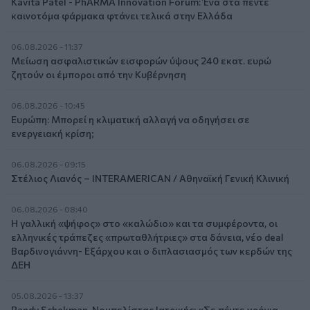
Kavita Patel - PhARMA Innovation Forum: Ένα στα πέντε
καινοτόμα φάρμακα φτάνει τελικά στην Ελλάδα
06.08.2026 - 11:37
Μείωση ασφαλιστικών εισφορών ύψους 240 εκατ. ευρώ
ζητούν οι έμποροι από την Κυβέρνηση
06.08.2026 - 10:45
Ευρώπη: Μπορεί η κλιματική αλλαγή να οδηγήσει σε
ενεργειακή κρίση;
06.08.2026 - 09:15
Στέλιος Λιανός – INTERAMERICAN / Αθηναϊκή Γενική Κλινική
06.08.2026 - 08:40
Η γαλλική «ψήφος» στο «καλώδιο» και τα συμφέροντα, οι
ελληνικές τράπεζες «πρωταθλήτριες» στα δάνεια, νέο deal
Βαρδινογιάννη- Εξάρχου και ο διπλασιασμός των κερδών της
ΔΕΗ
05.08.2026 - 13:37
Randy Schekman, Νομπελίστας Ιατρικής: «Σε πέντε χρόνια