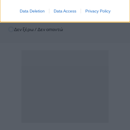
Ναι
Data Deletion
Data Access
Privacy Policy
Όχι
Δεν ξέρω / Δεν απαντώ