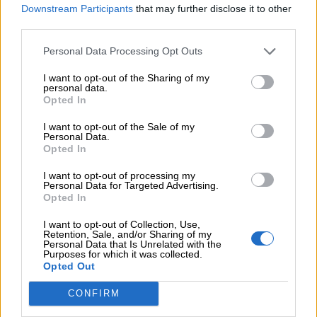
Downstream Participants
that may further disclose it to other
third parties.
Personal Data Processing Opt Outs
I want to opt-out of the Sharing of my
personal data.
Opted In
I want to opt-out of the Sale of my
Personal Data.
Opted In
I want to opt-out of processing my
Personal Data for Targeted Advertising.
Ψηφοφορία
Opted In
I want to opt-out of Collection, Use,
Πιστεύετε ότι τα ασφαλιστικά σωματεία ΠΣΑΣ-
Retention, Sale, and/or Sharing of my
Personal Data that Is Unrelated with the
ΕΣΑΠΕ (ΠΣΣΑΣ)-ΣΕΜΑ-ΠΟΑΔ, διεκδικούν με
Purposes for which it was collected.
αποτελεσματικότητα καλές συμβάσεις με τις
Opted Out
ασφαλιστικές εταιρείες για τους
διαμεσολαβούντες;
CONFIRM
Επιλογές