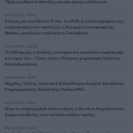
Υψηλοί ρυθμοί ανάπτυξης και νέα ρεκόρ επιδόσεων
07.08.2026 - 08:45
Στόχος για νέα δάνεια 15 δισ. το 2026, η «ακτινογραφία» της
κερδοφορίας των τραπεζών, η δυναμική επιστροφή της
Metlen, μεγαλώνει ταχύτατα η CrediaBank
06.08.2026 - 22:39
10.000 φορές η διεθνής επιστημονική κοινότητα παρέπεμψε
στο έργο του – Ποιος είναι ο Έλληνας χειρουργός Χρήστος
Κοντοβουνήσιος
06.08.2026 - 14:55
Μιχάλης Τάτσης, Insurance & Healthcare Analyst, διευθυντής
Επιχειρηματικής Ανάπτυξης Ομίλου HHG
06.08.2026 - 13:30
Όταν η επόμενη μέρα είναι στάχτη, τι θα πει ο Ασφαλιστικός
Διαμεσολαβητής στον πελάτη κλάδου υγείας;
06.08.2026 - 12:22