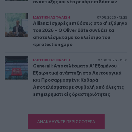
ανάπτυξης και νέα ρεκόρ επιδόσεων
ΙΔΙΩΤΙΚΗ ΑΣΦAΛΙΣΗ
07.08.2026 - 12:25
Allianz: Ισχυρές επιδόσεις στο α’ εξάμηνο
του 2026 – Ο Oliver Bäte συνδέει τα
αποτελέσματα με το κλείσιμο του
«protection gap»
ΙΔΙΩΤΙΚΗ ΑΣΦAΛΙΣΗ
07.08.2026 - 11:01
Generali: Αποτελέσματα Α' Εξαμήνου -
Εξαιρετική ανάπτυξη στα Λειτουργικά
και Προσαρμοσμένα Καθαρά
Αποτελέσματα με συμβολή από όλες τις
επιχειρηματικές δραστηριότητες
ΑΝΑΚΑΛΥΨΤΕ ΠΕΡΙΣΣΟΤΕΡΑ