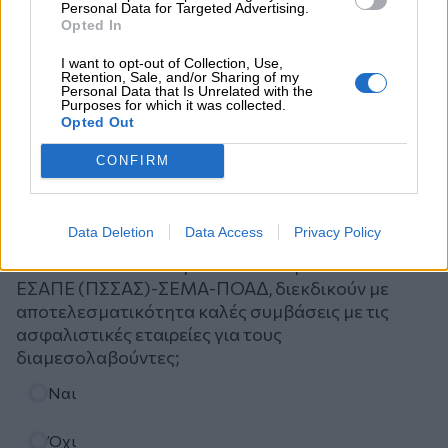
Personal Data for Targeted Advertising.
Opted In
I want to opt-out of Collection, Use,
Retention, Sale, and/or Sharing of my
Personal Data that Is Unrelated with the
Purposes for which it was collected.
Opted Out
CONFIRM
Ψηφοφορία
Data Deletion
Data Access
Privacy Policy
Πιστεύετε ότι τα ασφαλιστικά σωματεία ΠΣΑΣ-
ΕΣΑΠΕ (ΠΣΣΑΣ)-ΣΕΜΑ-ΠΟΑΔ, διεκδικούν με
αποτελεσματικότητα καλές συμβάσεις με τις
ασφαλιστικές εταιρείες για τους
διαμεσολαβούντες;
Επιλογές
Ναι
Όχι