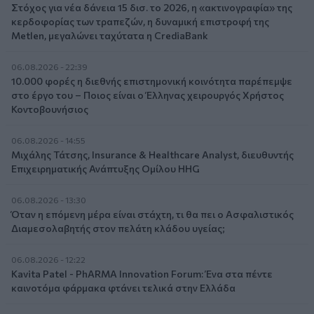
Στόχος για νέα δάνεια 15 δισ. το 2026, η «ακτινογραφία» της
κερδοφορίας των τραπεζών, η δυναμική επιστροφή της
Metlen, μεγαλώνει ταχύτατα η CrediaBank
06.08.2026 - 22:39
10.000 φορές η διεθνής επιστημονική κοινότητα παρέπεμψε
στο έργο του – Ποιος είναι ο Έλληνας χειρουργός Χρήστος
Κοντοβουνήσιος
06.08.2026 - 14:55
Μιχάλης Τάτσης, Insurance & Healthcare Analyst, διευθυντής
Επιχειρηματικής Ανάπτυξης Ομίλου HHG
06.08.2026 - 13:30
Όταν η επόμενη μέρα είναι στάχτη, τι θα πει ο Ασφαλιστικός
Διαμεσολαβητής στον πελάτη κλάδου υγείας;
06.08.2026 - 12:22
Kavita Patel - PhARMA Innovation Forum: Ένα στα πέντε
καινοτόμα φάρμακα φτάνει τελικά στην Ελλάδα