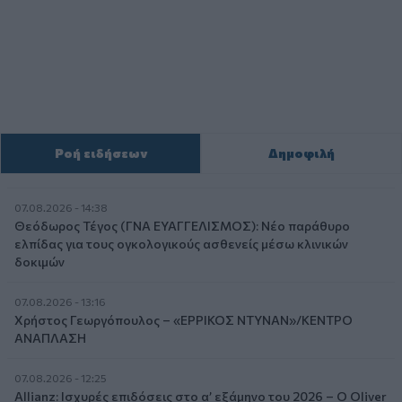
Ροή ειδήσεων
Δημοφιλή
07.08.2026 - 14:38
Θεόδωρος Τέγος (ΓΝΑ ΕΥΑΓΓΕΛΙΣΜΟΣ): Νέο παράθυρο
ελπίδας για τους ογκολογικούς ασθενείς μέσω κλινικών
δοκιμών
07.08.2026 - 13:16
Χρήστος Γεωργόπουλος – «ΕΡΡΙΚΟΣ ΝΤΥΝΑΝ»/ΚΕΝΤΡΟ
ΑΝΑΠΛΑΣΗ
07.08.2026 - 12:25
Allianz: Ισχυρές επιδόσεις στο α’ εξάμηνο του 2026 – Ο Oliver