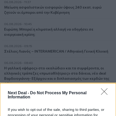
06.08.2026 - 11:37
Μείωση ασφαλιστικών εισφορών ύψους 240 εκατ. ευρώ
ζητούν οι έμποροι από την Κυβέρνηση
06.08.2026 - 10:45
Ευρώπη: Μπορεί η κλιματική αλλαγή να οδηγήσει σε
ενεργειακή κρίση;
06.08.2026 - 09:15
Στέλιος Λιανός – INTERAMERICAN / Αθηναϊκή Γενική Κλινική
06.08.2026 - 08:40
Η γαλλική «ψήφος» στο «καλώδιο» και τα συμφέροντα, οι
ελληνικές τράπεζες «πρωταθλήτριες» στα δάνεια, νέο deal
Βαρδινογιάννη- Εξάρχου και ο διπλασιασμός των κερδών της
ΔΕΗ
Next Deal -
Do Not Process My Personal
05.08.2026 - 13:37
Information
Randy Schekman, Νομπελίστας Ιατρικής: «Σε πέντε χρόνια
μπορεί να έχουμε θεραπεία που αναστέλλει την εξέλιξη του
If you wish to opt-out of the sale, sharing to third parties, or
Πάρκινσον»
processing of your personal or sensitive information for