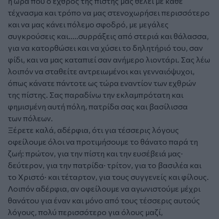
η ώρα που ο εχθρός της πίστης μας θέλει με κάθε
τέχνασμα και τρόπο να μας στενοχωρήσει περισσότερο
και να μας κάνει πόλεμο σφοδρό, με μεγάλες
συγκρούσεις και.....συρράξεις από στεριά και θάλασσα,
για να κατορθώσει και να χύσει το δηλητήριό του, σαν
φίδι, και να μας καταπιεί σαν ανήμερο λιοντάρι. Σας λέω
λοιπόν να σταθείτε αντρειωμένοι και γενναιόψυχοι,
όπως κάνατε πάντοτε ως τώρα εναντίον των εχθρών
της πίστης. Σας παραδίνω την εκλαμπρότατη και
φημισμένη αυτή πόλη, πατρίδα σας και βασίλισσα
των πόλεων.
Ξέρετε καλά, αδέρφια, ότι για τέσσερις λόγους
οφείλουμε όλοι να προτιμήσουμε το θάνατο παρά τη
ζωή: πρώτον, για την πίστη και την ευσέβειά μας·
δεύτερον, για την πατρίδα· τρίτον, για το βασιλέα και
το Χριστό· και τέταρτον, για τους συγγενείς και φίλους.
Λοιπόν αδέρφια, αν οφείλουμε να αγωνιστούμε μέχρι
θανάτου για έναν και μόνο από τους τέσσερις αυτούς
λόγους, πολύ περισσότερο για όλους μαζί,