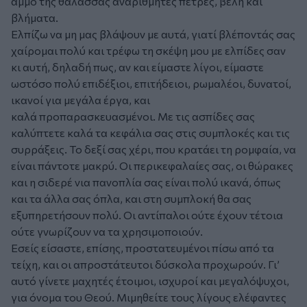
άμμο της θάλασσας αναρίθμητες πέτρες, βέλη και
βλήματα.
Ελπίζω να μη μας βλάψουν με αυτά, γιατί βλέποντάς σας
χαίρομαι πολύ και τρέφω τη σκέψη μου με ελπίδες σαν
κι αυτή, δηλαδή πως, αν και είμαστε λίγοι, είμαστε
ωστόσο πολύ επιδέξιοι, επιτήδειοι, ρωμαλέοι, δυνατοί,
ικανοί για μεγάλα έργα, και
καλά προπαρασκευασμένοι. Με τις ασπίδες σας
καλύπτετε καλά τα κεφάλια σας στις συμπλοκές και τις
συρράξεις. Το δεξί σας χέρι, που κρατάει τη ρομφαία, να
είναι πάντοτε μακρύ. Οι περικεφαλαίες σας, οι θώρακες
και η σιδερέ νια πανοπλία σας είναι πολύ ικανά, όπως
και τα άλλα σας όπλα, και στη συμπλοκή θα σας
εξυπηρετήσουν πολύ. Οι αντίπαλοι ούτε έχουν τέτοια
ούτε γνωρίζουν να τα χρησιμοποιούν.
Εσείς είσαστε, επίσης, προστατευμένοι πίσω από τα
τείχη, και οι απροστάτευτοι δύσκολα προχωρούν. Γι’
αυτό γίνετε μαχητές έτοιμοι, ισχυροί και μεγαλόψυχοι,
για όνομα του Θεού. Μιμηθείτε τους λίγους ελέφαντες