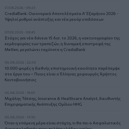
07.08.2026 - 09:23
CrediaBank: Οικονομικά Αποτελέσματα A’ Εξαμήνου 2026 -
Υψηλοί ρυθμοί ανάπτυξης και νέα ρεκόρ επιδόσεων
07.08.2026 - 08:45
Στόχος για νέα δάνεια 15 δισ. το 2026, η «ακτινογραφία» της
κερδοφορίας των τραπεζών, η δυναμική επιστροφή της
Metlen, μεγαλώνει ταχύτατα η CrediaBank
06.08.2026 - 22:39
10.000 φορές η διεθνής επιστημονική κοινότητα παρέπεμψε
στο έργο του – Ποιος είναι ο Έλληνας χειρουργός Χρήστος
Κοντοβουνήσιος
06.08.2026 - 14:55
Μιχάλης Τάτσης, Insurance & Healthcare Analyst, διευθυντής
Επιχειρηματικής Ανάπτυξης Ομίλου HHG
06.08.2026 - 13:30
Όταν η επόμενη μέρα είναι στάχτη, τι θα πει ο Ασφαλιστικός
Διαμεσολαβητής στον πελάτη κλάδου υγείας;