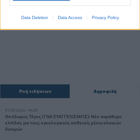
Data Deletion
Data Access
Privacy Policy
Ροή ειδήσεων
Δημοφιλή
07.08.2026 - 14:38
Θεόδωρος Τέγος (ΓΝΑ ΕΥΑΓΓΕΛΙΣΜΟΣ): Νέο παράθυρο
ελπίδας για τους ογκολογικούς ασθενείς μέσω κλινικών
δοκιμών