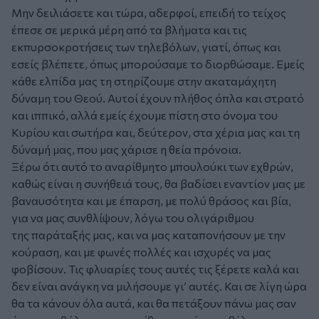
Μην δειλιάσετε και τώρα, αδερφοί, επειδή το τείχος
έπεσε σε μερικά μέρη από τα βλήματα και τις
εκπυρσοκροτήσεις των τηλεβόλων, γιατί, όπως και
εσείς βλέπετε, όπως μπορούσαμε το διορθώσαμε. Εμείς
κάθε ελπίδα μας τη στηρίζουμε στην ακαταμάχητη
δύναμη του Θεού. Αυτοί έχουν πλήθος όπλα και στρατό
και ιππικό, αλλά εμείς έχουμε πίστη στο όνομα του
Κυρίου και σωτήρα και, δεύτερον, στα χέρια μας και τη
δύναμή μας, που μας χάρισε η θεία πρόνοια.
Ξέρω ότι αυτό το αναρίθμητο μπουλούκι των εχθρών,
καθώς είναι η συνήθειά τους, θα βαδίσει εναντίον μας με
βαναυσότητα και με έπαρση, με πολύ θράσος και βία,
για να μας συνθλίψουν, λόγω του ολιγάριθμου
της παράταξής μας, και να μας καταπονήσουν με την
κούραση, και με φωνές πολλές και ισχυρές να μας
φοβίσουν. Τις φλυαρίες τους αυτές τις ξέρετε καλά και
δεν είναι ανάγκη να μιλήσουμε γι’ αυτές. Και σε λίγη ώρα
θα τα κάνουν όλα αυτά, και θα πετάξουν πάνω μας σαν