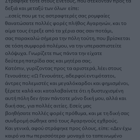
Στράφηκε τότε στους Ενετούς, που στέκονταν προς τα
δεξιά και μεταξύ των όλων είπε:
...εσείς που με τις αστραφτερές σας ρομφαίες
θανατώσατε πολλές φορές πλήθος Αγαρηνών, και το
αίμα τους έτρεξε από τα χέρια σας σαν ποτάμι,
σας παρακαλώ σήμερα την πόλη τούτη, που βρίσκεται
σε τόση συμφορά πολέμου, να την υπερασπιστείτε
ολόψυχα. Γνωρίζετε πως πάντα την είχατε
δεύτερη πατρίδα σας και μητέρα σας.
Κατόπιν, γυρίζοντας προς τα αριστερά, λέει στους
Γενουάτες: «Ω Γενουάτες, αδερφοί εντιμότατοι,
άντρες πολεμιστές και μεγαλόκαρδοι και φημισμένοι,
ξέρετε καλά και καταλαβαίνετε ότι η δυστυχισμένη
αυτή πόλη δεν ήταν πάντοτε μόνο δική μου, αλλά και
δική σας, για πολλές αιτίες. Εσείς μας
βοηθήσατε πολλές φορές πρόθυμα, και με τη δική σας
συνδρομή σώθηκε από τους Αγαρηνούς εχθρούς.
Και γενικά, αφού στράφηκε προς όλους, είπε: «Δεν έχω
καιρό να πω περισσότερα· μοναχά το ταπεινωμένο