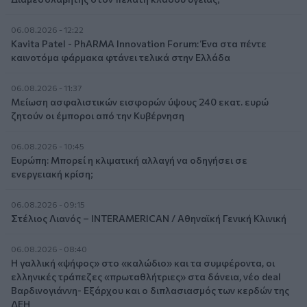
06.08.2026 - 12:22
Kavita Patel - PhARMA Innovation Forum: Ένα στα πέντε
καινοτόμα φάρμακα φτάνει τελικά στην Ελλάδα
06.08.2026 - 11:37
Μείωση ασφαλιστικών εισφορών ύψους 240 εκατ. ευρώ
ζητούν οι έμποροι από την Κυβέρνηση
06.08.2026 - 10:45
Ευρώπη: Μπορεί η κλιματική αλλαγή να οδηγήσει σε
ενεργειακή κρίση;
06.08.2026 - 09:15
Στέλιος Λιανός – INTERAMERICAN / Αθηναϊκή Γενική Κλινική
06.08.2026 - 08:40
Η γαλλική «ψήφος» στο «καλώδιο» και τα συμφέροντα, οι
ελληνικές τράπεζες «πρωταθλήτριες» στα δάνεια, νέο deal
Βαρδινογιάννη- Εξάρχου και ο διπλασιασμός των κερδών της
ΔΕΗ