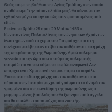
Θεός και με τη βοήθεια της Αγίας Τριάδος, στην οποία
αναθέτουμε “την πάσαν ελπίδα μας”. θα κάνουμε τον
εχθρό να φύγει κακήν κακώς και ντροπιασμένος από
εδώ».
Εκείνο το βράδυ 28 προς 29 Μαΐου 1453 ο
Κωνσταντίνος Παλαιολόγος κοινώνησε των Αχράντων
Μυστηρίων από τα χέρια του Πατριάρχη και στη
συνέχεια μετέβη στον στίβο του καθήκοντος, στη μάχη
της υπεράσπισης της Ρωμιοσύνης. Αφού πολέμησε
γενναία και την ώρα που ο τούρκος πολεμιστής
ετοιμάζεται να του κόψει το κεφάλι αναφωνεί Δεν
υπάρχει ένας Χριστιανός να μου πάρει το κεφάλι.
Έπεσε στο πεδίο ης μάχης και του καθήκοντος και
πέρασε στην Ιστορία με χρυσά γράμματα το όνομά του
γραμμένο και στη συνείδηση της ρωμιοσύνης ως ο
μαρμαρωμένος βασιλιάς που θα ξυπνήσει από άγγελο
και θα εισέλθει τροπαιούχος και νικητής.