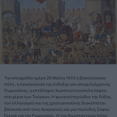
Την αποφράδα ημέρα 29 Μαΐου 1453 η βασιλεύουσα
πόλη , η πρωτεύουσα της ένδοξης και υπερχιλιόχρονης
Ρωμιοσύνης, η επτάλοφος Κωνσταντινούπολη πέφτει
στα χέρια των Τούρκων. Η φωτεινή περίοδος της δόξης,
του ελληνισμού και της χριστιανοσύνης διακόπτεται
βάναυσα από τους Αγαρηνούς και μια περίοδος ζόφου
ξεκινά για την Ρωμιοσύνη.. Η του Κωνσταντίνου πόλις