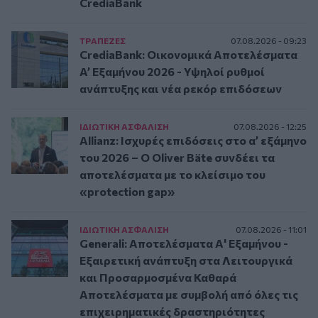
CrediaBank
ΤΡAΠΕΖΕΣ
07.08.2026 - 09:23
CrediaBank: Οικονομικά Αποτελέσματα
A’ Εξαμήνου 2026 - Υψηλοί ρυθμοί
ανάπτυξης και νέα ρεκόρ επιδόσεων
ΙΔΙΩΤΙΚΗ ΑΣΦAΛΙΣΗ
07.08.2026 - 12:25
Allianz: Ισχυρές επιδόσεις στο α’ εξάμηνο
του 2026 – Ο Oliver Bäte συνδέει τα
αποτελέσματα με το κλείσιμο του
«protection gap»
ΙΔΙΩΤΙΚΗ ΑΣΦAΛΙΣΗ
07.08.2026 - 11:01
Generali: Αποτελέσματα Α' Εξαμήνου -
Εξαιρετική ανάπτυξη στα Λειτουργικά
και Προσαρμοσμένα Καθαρά
Αποτελέσματα με συμβολή από όλες τις
επιχειρηματικές δραστηριότητες