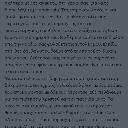
σκήπτρο μου το αναθέτω στα χέρια σας, για να το
διαφυλάξετε με προθυμία. Σας παρακαλώ ακόμα, και
ζητώ την αγάπη σας, να είστε πειθαρχικοί στους
στρατηγούς σας, τους δημάρχους και τους
εκατόνταρχους, ο καθένας κατά την τάξη του, τη θέση
του και την υπηρεσία του. Να ξέρετε τούτο: αν από μέσα
από την καρδιά σας φυλάξετε τις εντολές μου, ελπίζω
στο Θεό ότι θα λυτρωθούμε από την παρούσα δίκαιη
απειλή του. Δεύτερον, σας περιμένει στον ουρανό το
αδαμάντινο στεφάνι, και η μνήμη σας θα είναι αιώνια και
άξια στον κόσμο».
Με αυτά τελείωσε τη δημηγορία του, ευχαριστώντας με
δάκρυα και στεναγμούς το Θεό, ενώ όλοι, με ένα στόμα,
του αποκρίνονταν με δάκρυα λέγοντας: «θα πεθάνουμε
για την πίστη του Χριστού και την πατρίδα μας». Τα
άκουσε ο αυτοκράτωρ και, αφού τους ευχαρίστησε
θερμά, υποσχόμενος πολλές δωρεές, τους είπε τέλος:
«Λοιπόν, αδερφοί και συμμαχητές, να είσαστε έτοιμοι
το πρωί. Με τη χάρη και την αρετή που μας δώρισε ο