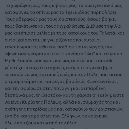
Τα χωράφια μας, τους κήπους μας, τα οικογενειακά μας
καταφύγια, τα σπίτια μας τα έχει κιόλας πυρπολήσει.
Τους αδερφούς μας τους Χριστιανούς, όσους βρήκε,
τους θανάτωσε και τους αιχμαλώτισε. Διέλυσε τη φιλία
μας και έπιασε φιλίες με τους κατοίκους του Γαλατά, και
αυτοί χαίρονται, μη γνωρίζοντας και αυτοί οι
ταλαίπωροι το μύθο του παιδιού του γεωργού, που
έψηνε σαλιγκάρια και είπε “ω ανόητα ζώα” και τα λοιπά.
Ήρθε λοιπόν, αδερφοί, και μας απέκλεισε, και κάθε
μέρα έχει ανοιχτό το αχανές στόμα του για να βρει
ευκαιρία να μας καταπιεί, εμάς και την Πόλη που έκτισε
ο τρισμακάριστος και μέγας βασιλεύς Κωνσταντίνος,
και την αφιέρωσε στην πάναγνη και αειπάρθενη
δέσποινά μας, τη Θεοτόκο· και τη χάρισε σ’ εκείνη, ώστε
να είναι Κυρία της Πόλεως, αλλά και σύμμαχός της και
σκέπη της πατρίδας μας και καταφύγιο των χριστιανών,
ελπίδα και χαρά όλων των Ελλήνων, το καύχημα
όλων που ζουν κάτω από τον ήλιο.