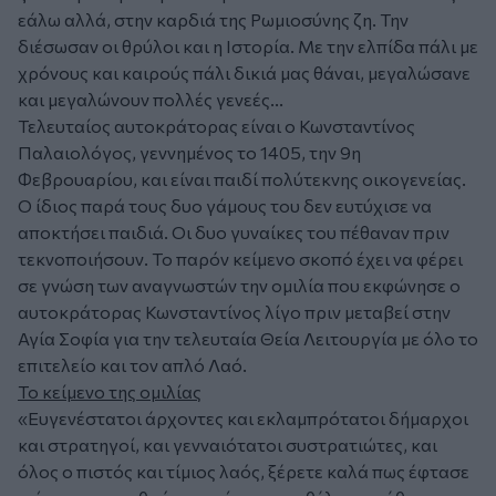
εάλω αλλά, στην καρδιά της Ρωμιοσύνης ζη. Την
διέσωσαν οι θρύλοι και η Ιστορία. Με την ελπίδα πάλι με
χρόνους και καιρούς πάλι δικιά μας θάναι, μεγαλώσανε
και μεγαλώνουν πολλές γενεές...
Τελευταίος αυτοκράτορας είναι ο Κωνσταντίνος
Παλαιολόγος, γεννημένος το 1405, την 9η
Φεβρουαρίου, και είναι παιδί πολύτεκνης οικογενείας.
Ο ίδιος παρά τους δυο γάμους του δεν ευτύχισε να
αποκτήσει παιδιά. Οι δυο γυναίκες του πέθαναν πριν
τεκνοποιήσουν. Το παρόν κείμενο σκοπό έχει να φέρει
σε γνώση των αναγνωστών την ομιλία που εκφώνησε ο
αυτοκράτορας Κωνσταντίνος λίγο πριν μεταβεί στην
Αγία Σοφία για την τελευταία Θεία Λειτουργία με όλο το
επιτελείο και τον απλό Λαό.
Το κείμενο της ομιλίας
«Ευγενέστατοι άρχοντες και εκλαμπρότατοι δήμαρχοι
και στρατηγοί, και γενναιότατοι συστρατιώτες, και
όλος ο πιστός και τίμιος λαός, ξέρετε καλά πως έφτασε