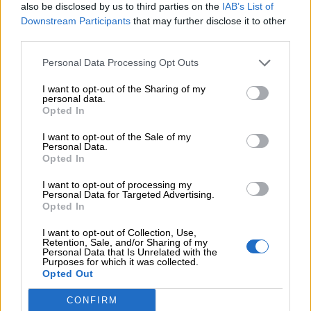
also be disclosed by us to third parties on the
IAB’s List of
Downstream Participants
that may further disclose it to other
Ο Κωνσταντίνος Παλαιολόγος
third parties.
Μυργιώτης Παναγιώτης
Μαθηματικός
Personal Data Processing Opt Outs
I want to opt-out of the Sharing of my
Προσθέστε το
nextdeal.gr
ως
personal data.
προτιμώμενη πηγή ενημέρωσης στο Google
Opted In
I want to opt-out of the Sale of my
Personal Data.
Opted In
I want to opt-out of processing my
Personal Data for Targeted Advertising.
Opted In
ΣΧΕΤΙΚΆ TAGS
I want to opt-out of Collection, Use,
Retention, Sale, and/or Sharing of my
Κωνσταντινούπολη 29 Μαΐου 1453
Personal Data that Is Unrelated with the
Purposes for which it was collected.
Opted Out
CONFIRM