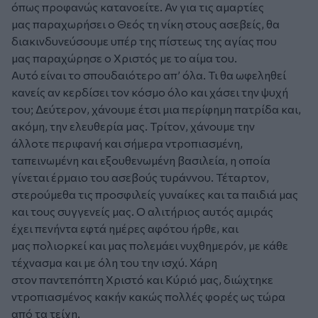
όπως προφανώς κατανοείτε. Αν για τις αμαρτίες
μας παραχωρήσει ο Θεός τη νίκη στους ασεβείς, θα
διακινδυνεύσουμε υπέρ της πίστεως της αγίας που
μας παραχώρησε ο Χριστός με το αίμα του.
Αυτό είναι το σπουδαιότερο απ’ όλα. Τι θα ωφεληθεί
κανείς αν κερδίσει τον κόσμο όλο και χάσει την ψυχή
του; Δεύτερον, χάνουμε έτσι μια περίφημη πατρίδα και,
ακόμη, την ελευθερία μας. Τρίτον, χάνουμε την
άλλοτε περιφανή και σήμερα ντροπιασμένη,
ταπεινωμένη και εξουθενωμένη βασιλεία, η οποία
γίνεται έρμαιο του ασεβούς τυράννου. Τέταρτον,
στερούμεθα τις προσφιλείς γυναίκες και τα παιδιά μας
και τους συγγενείς μας. Ο αλιτήριος αυτός αμιράς
έχει πενήντα εφτά ημέρες αφότου ήρθε, και
μας πολιορκεί και μας πολεμάει νυχθημερόν, με κάθε
τέχνασμα και με όλη του την ισχύ. Χάρη
στον παντεπόπτη Χριστό και Κύριό μας, διώχτηκε
ντροπιασμένος κακήν κακώς πολλές φορές ως τώρα
από τα τείχη.