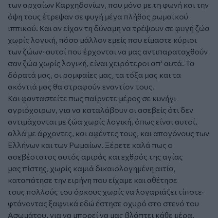
των αρχαίων Καρχηδονίων, που μόνο με τη φωνή και την
όψη τους έτρεψαν σε φυγή μέγα πλήθος ρωμαϊκού
ιππικού. Και αν είχαν τη δύναμη να τρέψουν σε φυγή ζώα
χωρίς λογική, πόσο μάλλον εμείς που είμαστε κύριοι
των ζώων· αυτοί που έρχονται να μας αντιπαραταχθούν
σαν ζώα χωρίς λογική, είναι χειρότεροι απ’ αυτά. Τα
δόρατά μας, οι ρομφαίες μας, τα τόξα μας και τα
ακόντιά μας θα στραφούν εναντίον τους.
Και φανταστείτε πως παίρνετε μέρος σε κυνήγι
αγριόχοιρων, για να καταλάβουν οι ασεβείς ότι δεν
αντιμάχονται με ζώα χωρίς λογική, όπως είναι αυτοί,
αλλά με άρχοντες, και αφέντες τους, και απογόνους των
Ελλήνων και των Ρωμαίων. Ξέρετε καλά πως ο
ασεβέστατος αυτός αμιράς και εχθρός της αγίας
μας πίστης, χωρίς καμιά δικαιολογημένη αιτία,
καταπάτησε την ειρήνη που είχαμε και αθέτησε
τους πολλούς του όρκους χωρίς να λογαριάζει τίποτε·
φτάνοντας ξαφνικά εδώ έστησε οχυρό στο στενό του
Ασωμάτου, για να μπορεί να μας βλάπτει κάθε μέρα.