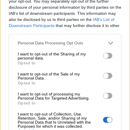
your opt-out. You may separately opt-out of the further
06.08.2026 - 08:40
disclosure of your personal information by third parties on the
Η γαλλική «ψήφος» στο «καλώδιο» και τα συμφέροντα, οι
IAB’s list of downstream participants. This information may
ελληνικές τράπεζες «πρωταθλήτριες» στα δάνεια, νέο deal
Βαρδινογιάννη- Εξάρχου και ο διπλασιασμός των κερδών της
also be disclosed by us to third parties on the
IAB’s List of
ΔΕΗ
Downstream Participants
that may further disclose it to other
third parties.
05.08.2026 - 13:37
Personal Data Processing Opt Outs
Randy Schekman, Νομπελίστας Ιατρικής: «Σε πέντε χρόνια
μπορεί να έχουμε θεραπεία που αναστέλλει την εξέλιξη του
I want to opt-out of the Sharing of my
Πάρκινσον»
personal data.
Opted In
05.08.2026 - 12:33
I want to opt-out of the Sale of my
Ε.Ε και παράνομη μετανάστευση: προτάσεις και δράσεις με
Personal Data.
παρονομαστή το κοινό συμφέρον
Opted In
05.08.2026 - 12:11
I want to opt-out of processing my
Personal Data for Targeted Advertising.
Αντώνης Βουκλαρής - «ΕΡΡΙΚΟΣ ΝΤΥΝΑΝ»
Opted In
05.08.2026 - 11:30
I want to opt-out of Collection, Use,
Η νέα εποχή στην εκπαίδευση των ασφαλιστικών
Retention, Sale, and/or Sharing of my
Personal Data that Is Unrelated with the
διαμεσολαβητών
Purposes for which it was collected.