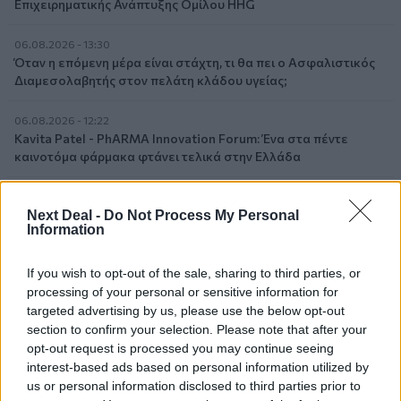
Επιχειρηματικής Ανάπτυξης Ομίλου HHG
06.08.2026 - 13:30
Όταν η επόμενη μέρα είναι στάχτη, τι θα πει ο Ασφαλιστικός
Διαμεσολαβητής στον πελάτη κλάδου υγείας;
06.08.2026 - 12:22
Kavita Patel - PhARMA Innovation Forum: Ένα στα πέντε
καινοτόμα φάρμακα φτάνει τελικά στην Ελλάδα
06.08.2026 - 11:37
Μείωση ασφαλιστικών εισφορών ύψους 240 εκατ. ευρώ
Next Deal -
Do Not Process My Personal
Information
ζητούν οι έμποροι από την Κυβέρνηση
If you wish to opt-out of the sale, sharing to third parties, or
06.08.2026 - 10:45
Ευρώπη: Μπορεί η κλιματική αλλαγή να οδηγήσει σε
processing of your personal or sensitive information for
ενεργειακή κρίση;
targeted advertising by us, please use the below opt-out
section to confirm your selection. Please note that after your
opt-out request is processed you may continue seeing
06.08.2026 - 09:15
Στέλιος Λιανός – INTERAMERICAN / Αθηναϊκή Γενική Κλινική
interest-based ads based on personal information utilized by
us or personal information disclosed to third parties prior to