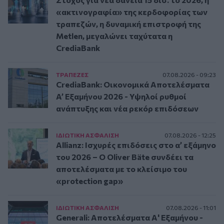
«ακτινογραφία» της κερδοφορίας των
τραπεζών, η δυναμική επιστροφή της
Metlen, μεγαλώνει ταχύτατα η
CrediaBank
ΤΡAΠΕΖΕΣ
07.08.2026 - 09:23
CrediaBank: Οικονομικά Αποτελέσματα
A’ Εξαμήνου 2026 - Υψηλοί ρυθμοί
ανάπτυξης και νέα ρεκόρ επιδόσεων
ΙΔΙΩΤΙΚΗ ΑΣΦAΛΙΣΗ
07.08.2026 - 12:25
Allianz: Ισχυρές επιδόσεις στο α’ εξάμηνο
του 2026 – Ο Oliver Bäte συνδέει τα
αποτελέσματα με το κλείσιμο του
«protection gap»
ΙΔΙΩΤΙΚΗ ΑΣΦAΛΙΣΗ
07.08.2026 - 11:01
Generali: Αποτελέσματα Α' Εξαμήνου -