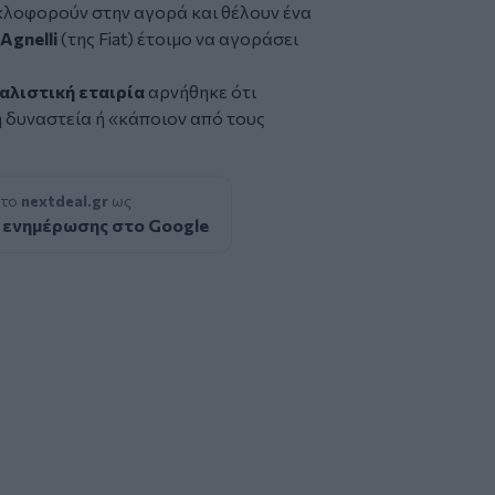
λοφορούν στην αγορά και θέλουν ένα
Agnelli
(της Fiat) έτοιμο να αγοράσει
λιστική εταιρία
αρνήθηκε ότι
ή δυναστεία ή «κάποιον από τους
 το
nextdeal.gr
ως
 ενημέρωσης στο Google