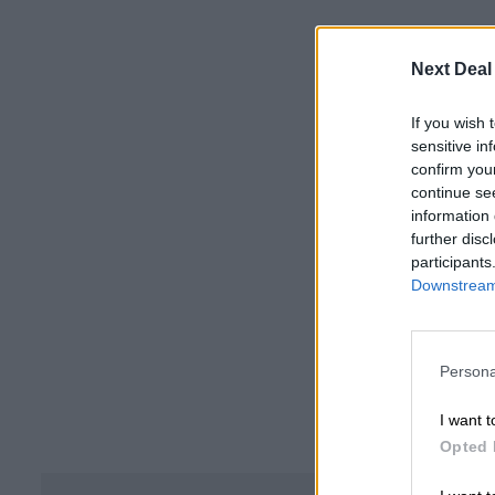
Next Deal
If you wish 
sensitive in
confirm you
continue se
information 
further disc
participants
Downstream 
Persona
I want t
Opted 