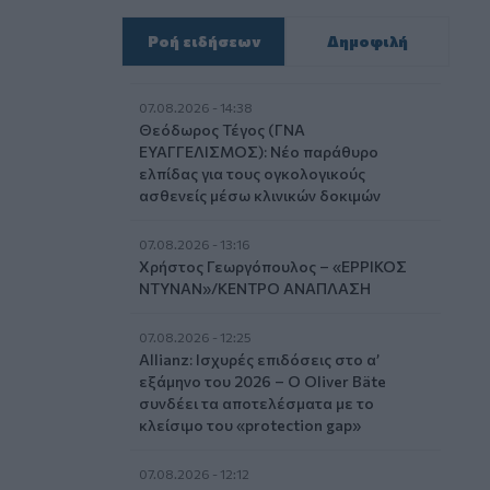
Ροή ειδήσεων
Δημοφιλή
07.08.2026 - 14:38
Θεόδωρος Τέγος (ΓΝΑ
ΕΥΑΓΓΕΛΙΣΜΟΣ): Νέο παράθυρο
ελπίδας για τους ογκολογικούς
ασθενείς μέσω κλινικών δοκιμών
07.08.2026 - 13:16
Χρήστος Γεωργόπουλος – «ΕΡΡΙΚΟΣ
ΝΤΥΝΑΝ»/ΚΕΝΤΡΟ ΑΝΑΠΛΑΣΗ
07.08.2026 - 12:25
Allianz: Ισχυρές επιδόσεις στο α’
εξάμηνο του 2026 – Ο Oliver Bäte
συνδέει τα αποτελέσματα με το
κλείσιμο του «protection gap»
07.08.2026 - 12:12