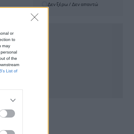
Δεν ξέρω / Δεν απαντώ
06.08.2026 - 12:22
Kavita Patel - PhARMA Innovation
Forum: Ένα στα πέντε καινοτόμα
φάρμακα φτάνει τελικά στην Ελλάδα
sonal or
ection to
06.08.2026 - 11:37
ou may
Μείωση ασφαλιστικών εισφορών
 personal
ύψους 240 εκατ. ευρώ ζητούν οι
έμποροι από την Κυβέρνηση
out of the
 downstream
B’s List of
06.08.2026 - 10:45
Ευρώπη: Μπορεί η κλιματική αλλαγή να
οδηγήσει σε ενεργειακή κρίση;
06.08.2026 - 09:15
Στέλιος Λιανός – INTERAMERICAN /
Αθηναϊκή Γενική Κλινική
06.08.2026 - 08:40
Η γαλλική «ψήφος» στο «καλώδιο» και