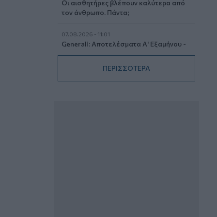
Οι αισθητήρες βλέπουν καλύτερα από
τον άνθρωπο. Πάντα;
07.08.2026 - 11:01
Generali: Αποτελέσματα Α' Εξαμήνου -
Εξαιρετική ανάπτυξη στα Λειτουργικά
και Προσαρμοσμένα Καθαρά
ΠΕΡΙΣΣΟΤΕΡΑ
Αποτελέσματα με συμβολή από όλες
τις επιχειρηματικές δραστηριότητες
07.08.2026 - 10:28
Ομαδικά Ασφαλιστικά προϊόντα
Επαγγελματικής Συνταξιοδότησης: Νέο
πεδίο ανάπτυξης για ασφαλιστικές και
ασφαλιστές
07.08.2026 - 09:23
CrediaBank: Οικονομικά Αποτελέσματα
A’ Εξαμήνου 2026 - Υψηλοί ρυθμοί
ανάπτυξης και νέα ρεκόρ επιδόσεων
07.08.2026 - 08:45