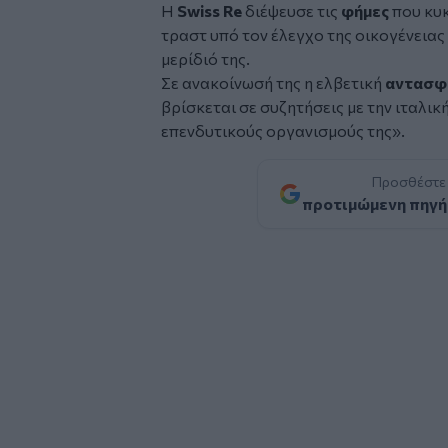
Η
Swiss Re
διέψευσε τις
φήμες
που κυκ
τραστ υπό τον έλεγχο της οικογένειας
μερίδιό της.
Σε ανακοίνωσή της η ελβετική
αντασφα
βρίσκεται σε συζητήσεις με την ιταλικ
επενδυτικούς οργανισμούς της».
Προσθέστε
προτιμώμενη πηγή