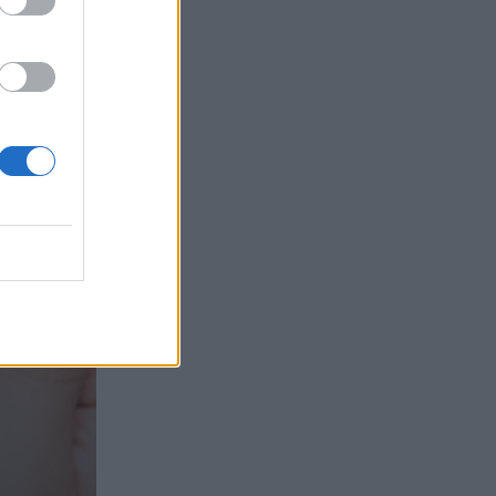
τα συμφέροντα, οι ελληνικές τράπεζες
«πρωταθλήτριες» στα δάνεια, νέο deal
Βαρδινογιάννη- Εξάρχου και ο
διπλασιασμός των κερδών της ΔΕΗ
05.08.2026 - 13:37
Randy Schekman, Νομπελίστας Ιατρικής:
«Σε πέντε χρόνια μπορεί να έχουμε
θεραπεία που αναστέλλει την εξέλιξη
του Πάρκινσον»
05.08.2026 - 12:33
Ε.Ε και παράνομη μετανάστευση:
προτάσεις και δράσεις με παρονομαστή
το κοινό συμφέρον
05.08.2026 - 12:11
Αντώνης Βουκλαρής - «ΕΡΡΙΚΟΣ
ΝΤΥΝΑΝ»
05.08.2026 - 11:30
Η νέα εποχή στην εκπαίδευση των