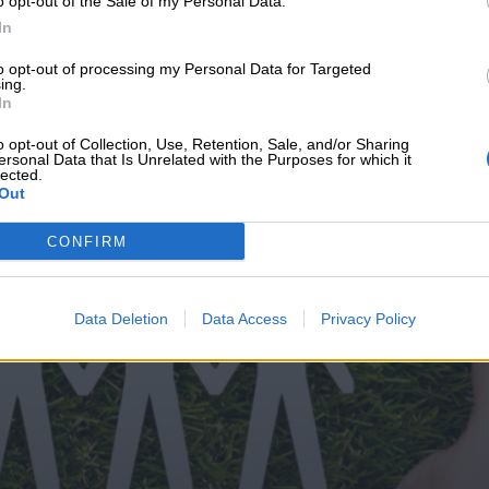
o opt-out of the Sale of my Personal Data.
υνεχής ροή
In
to opt-out of processing my Personal Data for Targeted
ing.
In
o opt-out of Collection, Use, Retention, Sale, and/or Sharing
ersonal Data that Is Unrelated with the Purposes for which it
lected.
Out
CONFIRM
Data Deletion
Data Access
Privacy Policy