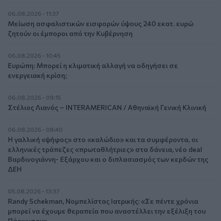
06.08.2026 - 11:37
Μείωση ασφαλιστικών εισφορών ύψους 240 εκατ. ευρώ
ζητούν οι έμποροι από την Κυβέρνηση
06.08.2026 - 10:45
Ευρώπη: Μπορεί η κλιματική αλλαγή να οδηγήσει σε
ενεργειακή κρίση;
06.08.2026 - 09:15
Στέλιος Λιανός – INTERAMERICAN / Αθηναϊκή Γενική Κλινική
06.08.2026 - 08:40
Η γαλλική «ψήφος» στο «καλώδιο» και τα συμφέροντα, οι
ελληνικές τράπεζες «πρωταθλήτριες» στα δάνεια, νέο deal
Βαρδινογιάννη- Εξάρχου και ο διπλασιασμός των κερδών της
ΔΕΗ
05.08.2026 - 13:37
Randy Schekman, Νομπελίστας Ιατρικής: «Σε πέντε χρόνια
μπορεί να έχουμε θεραπεία που αναστέλλει την εξέλιξη του
Πάρκινσον»