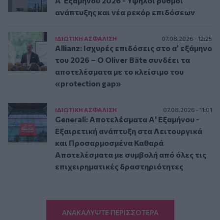
A’ Εξαμήνου 2026 - Υψηλοί ρυθμοί
ανάπτυξης και νέα ρεκόρ επιδόσεων
ΙΔΙΩΤΙΚΗ ΑΣΦAΛΙΣΗ
07.08.2026 - 12:25
Allianz: Ισχυρές επιδόσεις στο α’ εξάμηνο
του 2026 – Ο Oliver Bäte συνδέει τα
αποτελέσματα με το κλείσιμο του
«protection gap»
ΙΔΙΩΤΙΚΗ ΑΣΦAΛΙΣΗ
07.08.2026 - 11:01
Generali: Αποτελέσματα Α' Εξαμήνου -
Εξαιρετική ανάπτυξη στα Λειτουργικά
και Προσαρμοσμένα Καθαρά
Αποτελέσματα με συμβολή από όλες τις
επιχειρηματικές δραστηριότητες
ΑΝΑΚΑΛΥΨΤΕ ΠΕΡΙΣΣΟΤΕΡΑ