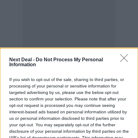
Next Deal -
Do Not Process My Personal
Information
Ψηφοφορία
If you wish to opt-out of the sale, sharing to third parties, or
processing of your personal or sensitive information for
Πιστεύετε ότι τα ασφαλιστικά σωματεία ΠΣΑΣ-
targeted advertising by us, please use the below opt-out
ΕΣΑΠΕ (ΠΣΣΑΣ)-ΣΕΜΑ-ΠΟΑΔ, διεκδικούν με
section to confirm your selection. Please note that after your
αποτελεσματικότητα καλές συμβάσεις με τις
opt-out request is processed you may continue seeing
ασφαλιστικές εταιρείες για τους
interest-based ads based on personal information utilized by
διαμεσολαβούντες;
us or personal information disclosed to third parties prior to
Επιλογές
your opt-out. You may separately opt-out of the further
Ναι
disclosure of your personal information by third parties on the
IAB’s list of downstream participants. This information may