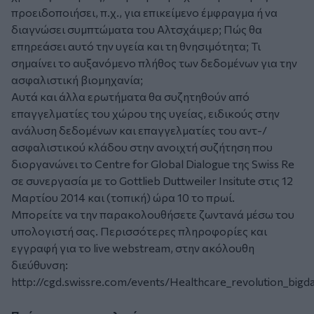
προειδοποιήσει, π.χ., για επικείμενο έμφραγμα ή να
διαγνώσει συμπτώματα του Αλτσχάιμερ; Πώς θα
επηρεάσει αυτό την υγεία και τη θνησιμότητα; Τι
σημαίνει το αυξανόμενο πλήθος των δεδομένων για την
ασφαλιστική βιομηχανία;
Αυτά και άλλα ερωτήματα θα συζητηθούν από
επαγγελματίες του χώρου της υγείας, ειδικούς στην
ανάλυση δεδομένων και επαγγελματίες του αντ-/
ασφαλιστικού κλάδου στην ανοιχτή συζήτηση που
διοργανώνει το Centre for Global Dialogue της Swiss Re
σε συνεργασία με το Gottlieb Duttweiler Insitute στις 12
Μαρτίου 2014 και (τοπική) ώρα 10 το πρωί.
Μπορείτε να την παρακολουθήσετε ζωντανά μέσω του
υπολογιστή σας. Περισσότερες πληροφορίες και
εγγραφή για το live webstream, στην ακόλουθη
διεύθυνση:
http://cgd.swissre.com/events/Healthcare_revolution_bigda