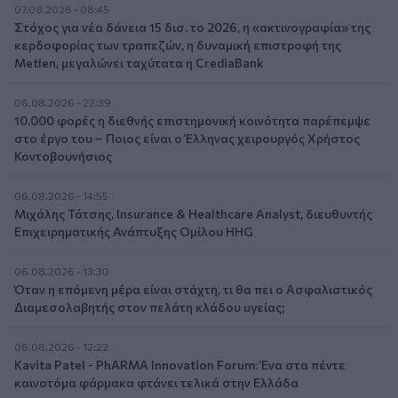
07.08.2026 - 08:45
Στόχος για νέα δάνεια 15 δισ. το 2026, η «ακτινογραφία» της
κερδοφορίας των τραπεζών, η δυναμική επιστροφή της
Metlen, μεγαλώνει ταχύτατα η CrediaBank
06.08.2026 - 22:39
10.000 φορές η διεθνής επιστημονική κοινότητα παρέπεμψε
στο έργο του – Ποιος είναι ο Έλληνας χειρουργός Χρήστος
Κοντοβουνήσιος
06.08.2026 - 14:55
Μιχάλης Τάτσης, Insurance & Healthcare Analyst, διευθυντής
Επιχειρηματικής Ανάπτυξης Ομίλου HHG
06.08.2026 - 13:30
Όταν η επόμενη μέρα είναι στάχτη, τι θα πει ο Ασφαλιστικός
Διαμεσολαβητής στον πελάτη κλάδου υγείας;
06.08.2026 - 12:22
Kavita Patel - PhARMA Innovation Forum: Ένα στα πέντε
καινοτόμα φάρμακα φτάνει τελικά στην Ελλάδα