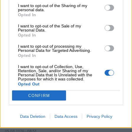
I want to opt-out of the Sharing of my
personal data.
05.08.2026 - 11:30
Opted In
Η νέα εποχή στην εκπαίδευση των ασφαλιστικών
διαμεσολαβητών
I want to opt-out of the Sale of my
Personal Data.
Opted In
05.08.2026 - 10:50
Ξεκινούν οι αιτήσεις στο vouchers.gov.gr για το Πρόγραμμα
I want to opt-out of processing my
«Τουρισμός για όλους 2026-2027»
Personal Data for Targeted Advertising.
Opted In
05.08.2026 - 10:19
I want to opt-out of Collection, Use,
WWF: Περισσότερα από 180.000 στρέμματα καμένων
Retention, Sale, and/or Sharing of my
δασικών εκτάσεων στην Ελλάδα σε λίγες μόλις μέρες
Personal Data that Is Unrelated with the
Purposes for which it was collected.
Opted Out
05.08.2026 - 09:45
Η Ελλάδα που αντιστέκεται και επιμένει να μην ασφαλίζεται!
CONFIRM
05.08.2026 - 09:20
Καλοκαιρινό ταξίδι: Οι 8 συμβουλές που αξίζει να δώσει κάθε
Data Deletion
Data Access
Privacy Policy
ασφαλιστής στους πελάτες του
05.08.2026 - 08:51