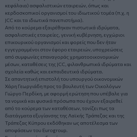
κεφάλαια) ασφαλιστικών εταιρειών, όπως και
κερδοσκοπικοί οργανισμοί του ιδιωτικού τομέα (π.χ. η
JCC και τα ιδιωτικά πανεπιστήμια).
Από το κούρεμα εξαιρέθηκαν πιστωτικά ιδρύματα,
ασφαλιστικές εταιρείες, γενική κυβέρνηση, εγχώριοι
επικουρικού οργανισμοί και φορείς που δεν ήταν
εγγεγραμμένοι στον έφορο εταιρειών, υποχρεώσεις
από συμφωνίες επαναγοράς χρηματοοικονομικών
μέσων, καταθέσεις της JCC, φιλανθρωπικά ιδρύματα και
σχολεία καθώς και εκπαιδευτικά ιδρύματα.
Σε απαντητική επιστολή του υπουργού οικονομικών
Χάρη Γεωργιάδη προς το βουλευτή των Οικολόγων
Γιώργο Περδίκη, με αφορμή ερώτηση που υπέβαλε για
τα νομικά και φυσικά πρόσωπα που έχουν εξαιρεθεί
από το κούρεμα των καταθέσεων, τονίζει πως τα
διατάγματα εξυγίανσης της Λαϊκής Τράπεζας και της
Τράπεζας Κύπρου εκδόθηκαν ως αποτέλεσμα των
αποφάσεων του Eurogroup.