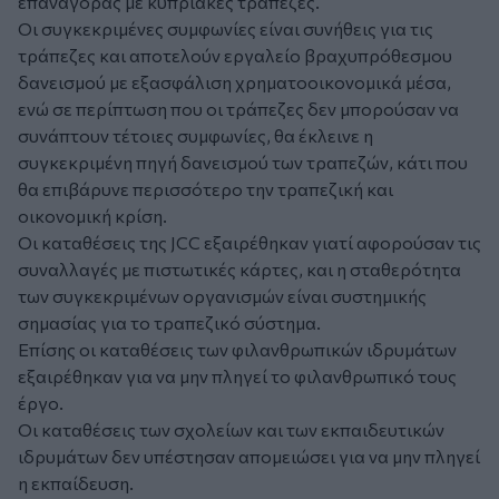
επαναγοράς με κυπριακές τράπεζες.
Οι συγκεκριμένες συμφωνίες είναι συνήθεις για τις
τράπεζες και αποτελούν εργαλείο βραχυπρόθεσμου
δανεισμού με εξασφάλιση χρηματοοικονομικά μέσα,
ενώ σε περίπτωση που οι τράπεζες δεν μπορούσαν να
συνάπτουν τέτοιες συμφωνίες, θα έκλεινε η
συγκεκριμένη πηγή δανεισμού των τραπεζών, κάτι που
θα επιβάρυνε περισσότερο την τραπεζική και
οικονομική κρίση.
Οι καταθέσεις της JCC εξαιρέθηκαν γιατί αφορούσαν τις
συναλλαγές με πιστωτικές κάρτες, και η σταθερότητα
των συγκεκριμένων οργανισμών είναι συστημικής
σημασίας για το τραπεζικό σύστημα.
Επίσης οι καταθέσεις των φιλανθρωπικών ιδρυμάτων
εξαιρέθηκαν για να μην πληγεί το φιλανθρωπικό τους
έργο.
Οι καταθέσεις των σχολείων και των εκπαιδευτικών
ιδρυμάτων δεν υπέστησαν απομειώσει για να μην πληγεί
η εκπαίδευση.