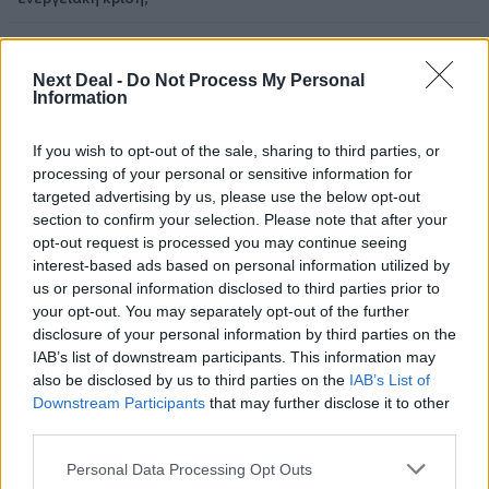
09:15
Στέλιος Λιανός – INTERAMERICAN / Αθηναϊκή Γενική Κλινική
Next Deal -
Do Not Process My Personal
Information
08:40
Η γαλλική «ψήφος» στο «καλώδιο» και τα συμφέροντα, οι
If you wish to opt-out of the sale, sharing to third parties, or
ελληνικές τράπεζες «πρωταθλήτριες» στα δάνεια, νέο deal
processing of your personal or sensitive information for
Βαρδινογιάννη- Εξάρχου και ο διπλασιασμός των κερδών της
targeted advertising by us, please use the below opt-out
ΔΕΗ
section to confirm your selection. Please note that after your
opt-out request is processed you may continue seeing
05.08.2026 - 13:37
interest-based ads based on personal information utilized by
Randy Schekman, Νομπελίστας Ιατρικής: «Σε πέντε χρόνια
us or personal information disclosed to third parties prior to
μπορεί να έχουμε θεραπεία που αναστέλλει την εξέλιξη του
your opt-out. You may separately opt-out of the further
Πάρκινσον»
disclosure of your personal information by third parties on the
IAB’s list of downstream participants. This information may
05.08.2026 - 12:33
also be disclosed by us to third parties on the
IAB’s List of
Ε.Ε και παράνομη μετανάστευση: προτάσεις και δράσεις με
Downstream Participants
that may further disclose it to other
παρονομαστή το κοινό συμφέρον
third parties.
05.08.2026 - 12:11
Personal Data Processing Opt Outs
Αντώνης Βουκλαρής - «ΕΡΡΙΚΟΣ ΝΤΥΝΑΝ»