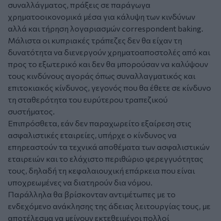
συναλλάγματος, πράξεις σε παράγωγα
χρηματοοικονομικά μέσα για κάλυψη των κινδύνων
αλλά και τήρηση λογαριασμών correspondent baking.
Μάλιστα οι κυπριακές τράπεζες δεν θα είχαν τη
δυνατότητα να διενεργούν χρηματοαποστολές από και
προς το εξωτερικό και δεν θα μπορούσαν να καλύψουν
τους κινδύνους αγοράς όπως συναλλαγματικός και
επιτοκιακός κίνδυνος, γεγονός που θα έθετε σε κίνδυνο
τη σταθερότητα του ευρύτερου τραπεζικού
συστήματος.
Επιπρόσθετα, εάν δεν παραχωρείτο εξαίρεση στις
ασφαλιστικές εταιρείες, υπήρχε ο κίνδυνος να
επηρεαστούν τα τεχνικά αποθέματα των ασφαλιστικών
εταιρειών και το ελάχιστο περιθώριο φερεγγυότητας
τους, δηλαδή τη κεφαλαιουχική επάρκεια που είναι
υποχρεωμένες να διατηρούν δια νόμου.
Παράλληλα θα βρίσκονταν αντιμέτωπες με το
ενδεχόμενο ανάκλησης της άδειας λειτουργίας τους, με
αποτέλεσμα να μείνουν εκτεθειμένοι πολλοί