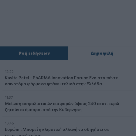
Ροή ειδήσεων
Δημοφιλή
12:22
Kavita Patel - PhARMA Innovation Forum: Ένα στα πέντε
καινοτόμα φάρμακα φτάνει τελικά στην Ελλάδα
11:37
Μείωση ασφαλιστικών εισφορών ύψους 240 εκατ. ευρώ
ζητούν οι έμποροι από την Κυβέρνηση
10:45
Ευρώπη: Μπορεί η κλιματική αλλαγή να οδηγήσει σε
ενεργειακή κρίση;