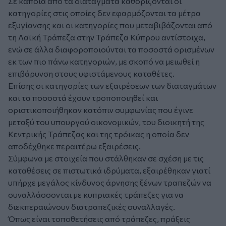
Σε κάποια από τα διατάγματα καθορίζονται οι
κατηγορίες στις οποίες δεν εφαρμόζονται τα μέτρα
εξυγίανσης και οι κατηγορίες που μεταβιβάζονται από
τη Λαϊκή Τράπεζα στην Τράπεζα Κύπρου αντίστοιχα,
ενώ σε άλλα διαφοροποιούνται τα ποσοστά ορισμένων
εκ των πιο πάνω κατηγοριών, με σκοπό να μειωθεί η
επιβάρυνση στους υφιστάμενους καταθέτες.
Επίσης οι κατηγορίες των εξαιρέσεων των διαταγμάτων
και τα ποσοστά έχουν τροποποιηθεί και
οριστικοποιήθηκαν κατόπιν συμφωνίας που έγινε
μεταξύ του υπουργού οικονομικών, του διοικητή της
Κεντρικής Τράπεζας και της τρόικας η οποία δεν
αποδέχθηκε περαιτέρω εξαιρέσεις.
Σύμφωνα με στοιχεία που στάλθηκαν σε σχέση με τις
καταθέσεις σε πιστωτικά ιδρύματα, εξαιρέθηκαν γιατί
υπήρχε μεγάλος κίνδυνος άρνησης ξένων τραπεζών να
συναλλάσσονται με κυπριακές τράπεζες για να
διεκπεραιώνουν διατραπεζικές συναλλαγές.
Όπως είναι τοποθετήσεις από τράπεζες, πράξεις