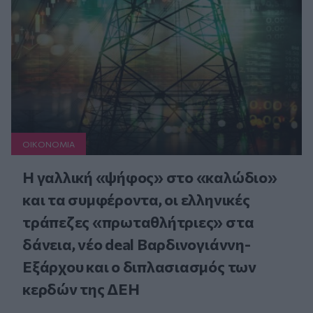
ΟΙΚΟΝΟΜΙΑ
Η γαλλική «ψήφος» στο «καλώδιο»
και τα συμφέροντα, οι ελληνικές
τράπεζες «πρωταθλήτριες» στα
δάνεια, νέο deal Βαρδινογιάννη-
Εξάρχου και ο διπλασιασμός των
κερδών της ΔΕΗ