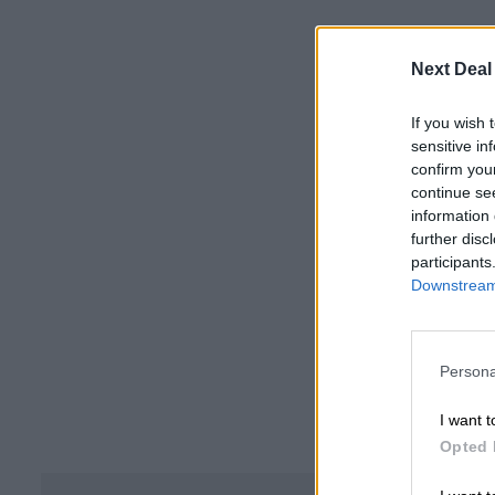
Next Deal
If you wish 
sensitive in
confirm you
continue se
information 
further disc
participants
Downstream 
Persona
I want t
Opted 