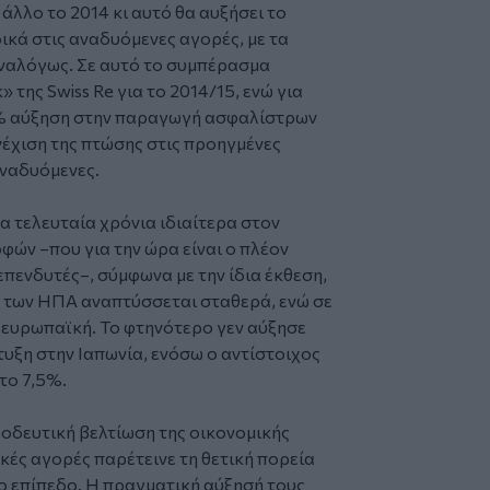
άλλο το 2014 κι αυτό θα αυξήσει το
ικά στις αναδυόμενες αγορές, με τα
ναλόγως. Σε αυτό το συμπέρασμα
 της Swiss Re για το 2014/15, ενώ για
4% αύξηση στην παραγωγή ασφαλίστρων
έχιση της πτώσης στις προηγμένες
αναδυόμενες.
α τελευταία χρόνια ιδιαίτερα στον
ών –που για την ώρα είναι ο πλέον
επενδυτές–, σύμφωνα με την ίδια έκθεση,
ία των ΗΠΑ αναπτύσσεται σταθερά, ενώ σε
η ευρωπαϊκή. Το φτηνότερο γεν αύξησε
υξη στην Ιαπωνία, ενόσω ο αντίστοιχος
το 7,5%.
ροοδευτική βελτίωση της οικονομικής
κές αγορές παρέτεινε τη θετική πορεία
ο επίπεδο. Η πραγματική αύξησή τους