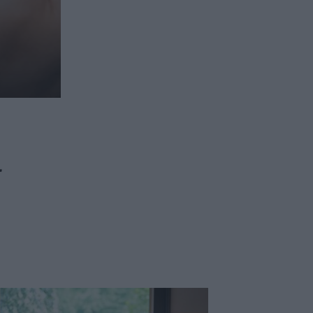
στην Ελλάδα σε λίγες μόλις μέρες
ι