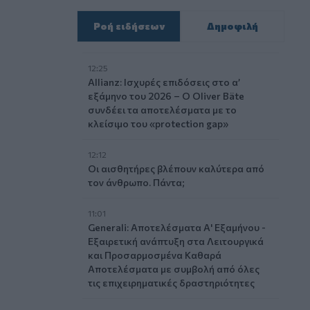
Ροή ειδήσεων
Δημοφιλή
12:25
Allianz: Ισχυρές επιδόσεις στο α’
εξάμηνο του 2026 – Ο Oliver Bäte
συνδέει τα αποτελέσματα με το
κλείσιμο του «protection gap»
12:12
Οι αισθητήρες βλέπουν καλύτερα από
τον άνθρωπο. Πάντα;
11:01
Generali: Αποτελέσματα Α' Εξαμήνου -
Εξαιρετική ανάπτυξη στα Λειτουργικά
και Προσαρμοσμένα Καθαρά
Αποτελέσματα με συμβολή από όλες
τις επιχειρηματικές δραστηριότητες