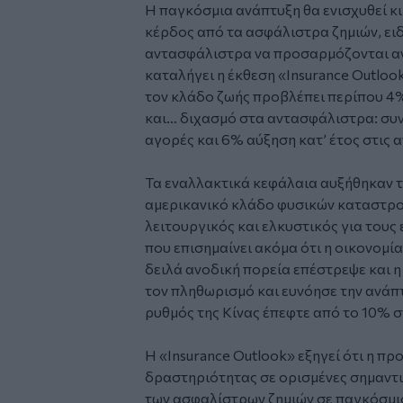
Η παγκόσμια ανάπτυξη θα ενισχυθεί κι 
κέρδος από τα ασφάλιστρα ζημιών, ειδ
αντασφάλιστρα να προσαρμόζονται α
καταλήγει η έκθεση «Insurance Outlook»
τον κλάδο ζωής προβλέπει περίπου 
και… διχασμό στα αντασφάλιστρα: συν
αγορές και 6% αύξηση κατ’ έτος στις 
Τα εναλλακτικά κεφάλαια αυξήθηκαν τ
αμερικανικό κλάδο φυσικών καταστροφ
λειτουργικός και ελκυστικός για τους 
που επισημαίνει ακόμα ότι η οικονομ
δειλά ανοδική πορεία επέστρεψε και 
τον πληθωρισμό και ευνόησε την ανάπτ
ρυθμός της Κίνας έπεφτε από το 10% σ
Η «Insurance Outlook» εξηγεί ότι η π
δραστηριότητας σε ορισμένες σημαντι
των ασφαλίστρων ζημιών σε παγκόσμι