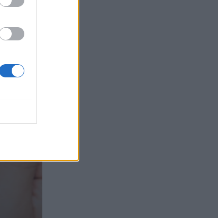
05.08.2026 - 12:33
Ε.Ε και παράνομη μετανάστευση:
προτάσεις και δράσεις με παρονομαστή
το κοινό συμφέρον
05.08.2026 - 12:11
Αντώνης Βουκλαρής - «ΕΡΡΙΚΟΣ
ΝΤΥΝΑΝ»
05.08.2026 - 11:30
Η νέα εποχή στην εκπαίδευση των
ασφαλιστικών διαμεσολαβητών
05.08.2026 - 10:50
Ξεκινούν οι αιτήσεις στο
vouchers.gov.gr για το Πρόγραμμα
«Τουρισμός για όλους 2026-2027»
05.08.2026 - 10:19
WWF: Περισσότερα από 180.000
στρέμματα καμένων δασικών εκτάσεων