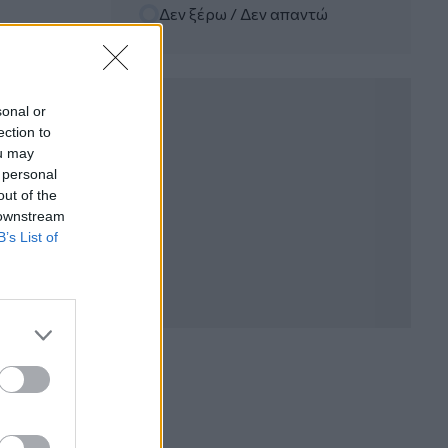
Δεν ξέρω / Δεν απαντώ
06.08.2026 - 10:45
Ευρώπη: Μπορεί η κλιματική αλλαγή να
οδηγήσει σε ενεργειακή κρίση;
sonal or
06.08.2026 - 09:15
ection to
Στέλιος Λιανός – INTERAMERICAN /
ou may
Αθηναϊκή Γενική Κλινική
 personal
out of the
06.08.2026 - 08:40
 downstream
Η γαλλική «ψήφος» στο «καλώδιο» και
B’s List of
τα συμφέροντα, οι ελληνικές τράπεζες
«πρωταθλήτριες» στα δάνεια, νέο deal
Βαρδινογιάννη- Εξάρχου και ο
διπλασιασμός των κερδών της ΔΕΗ
05.08.2026 - 13:37
Randy Schekman, Νομπελίστας Ιατρικής:
«Σε πέντε χρόνια μπορεί να έχουμε
θεραπεία που αναστέλλει την εξέλιξη
του Πάρκινσον»