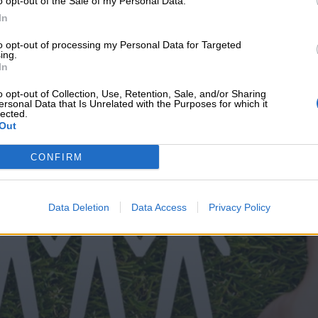
o opt-out of the Sale of my Personal Data.
υνεχής ροή
In
to opt-out of processing my Personal Data for Targeted
ing.
In
o opt-out of Collection, Use, Retention, Sale, and/or Sharing
ersonal Data that Is Unrelated with the Purposes for which it
lected.
Out
CONFIRM
Data Deletion
Data Access
Privacy Policy