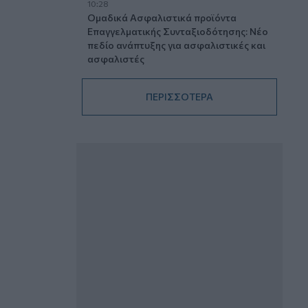
10:28
Ομαδικά Ασφαλιστικά προϊόντα
Επαγγελματικής Συνταξιοδότησης: Νέο
πεδίο ανάπτυξης για ασφαλιστικές και
ασφαλιστές
09:23
ΠΕΡΙΣΣΟΤΕΡΑ
CrediaBank: Οικονομικά Αποτελέσματα
A’ Εξαμήνου 2026 - Υψηλοί ρυθμοί
ανάπτυξης και νέα ρεκόρ επιδόσεων
08:45
Στόχος για νέα δάνεια 15 δισ. το 2026, η
«ακτινογραφία» της κερδοφορίας των
τραπεζών, η δυναμική επιστροφή της
Metlen, μεγαλώνει ταχύτατα η
CrediaBank
06.08.2026 - 22:39
10.000 φορές η διεθνής επιστημονική
κοινότητα παρέπεμψε στο έργο του –
Ποιος είναι ο Έλληνας χειρουργός