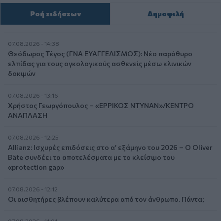
Ροή ειδήσεων
Δημοφιλή
07.08.2026 - 14:38
Θεόδωρος Τέγος (ΓΝΑ ΕΥΑΓΓΕΛΙΣΜΟΣ): Νέο παράθυρο
ελπίδας για τους ογκολογικούς ασθενείς μέσω κλινικών
δοκιμών
07.08.2026 - 13:16
Χρήστος Γεωργόπουλος – «ΕΡΡΙΚΟΣ ΝΤΥΝΑΝ»/ΚΕΝΤΡΟ
ΑΝΑΠΛΑΣΗ
07.08.2026 - 12:25
Allianz: Ισχυρές επιδόσεις στο α’ εξάμηνο του 2026 – Ο Oliver
Bäte συνδέει τα αποτελέσματα με το κλείσιμο του
«protection gap»
07.08.2026 - 12:12
Οι αισθητήρες βλέπουν καλύτερα από τον άνθρωπο. Πάντα;