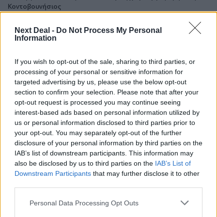
Κοντοβουνήσιος
06.08.2026 - 14:55
Next Deal -
Do Not Process My Personal
Μιχάλης Τάτσης, Insurance & Healthcare Analyst, διευθυντής
Information
Επιχειρηματικής Ανάπτυξης Ομίλου HHG
If you wish to opt-out of the sale, sharing to third parties, or
06.08.2026 - 13:30
processing of your personal or sensitive information for
Όταν η επόμενη μέρα είναι στάχτη, τι θα πει ο Ασφαλιστικός
targeted advertising by us, please use the below opt-out
Διαμεσολαβητής στον πελάτη κλάδου υγείας;
section to confirm your selection. Please note that after your
opt-out request is processed you may continue seeing
06.08.2026 - 12:22
interest-based ads based on personal information utilized by
Kavita Patel - PhARMA Innovation Forum: Ένα στα πέντε
us or personal information disclosed to third parties prior to
καινοτόμα φάρμακα φτάνει τελικά στην Ελλάδα
your opt-out. You may separately opt-out of the further
disclosure of your personal information by third parties on the
06.08.2026 - 11:37
IAB’s list of downstream participants. This information may
Μείωση ασφαλιστικών εισφορών ύψους 240 εκατ. ευρώ
also be disclosed by us to third parties on the
IAB’s List of
ζητούν οι έμποροι από την Κυβέρνηση
Downstream Participants
that may further disclose it to other
third parties.
06.08.2026 - 10:45
Ευρώπη: Μπορεί η κλιματική αλλαγή να οδηγήσει σε
Personal Data Processing Opt Outs
ενεργειακή κρίση;