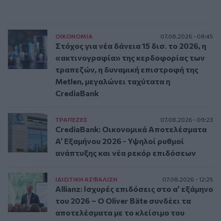
ΟΙΚΟΝΟΜΙΑ
07.08.2026 - 08:45
Στόχος για νέα δάνεια 15 δισ. το 2026, η
«ακτινογραφία» της κερδοφορίας των
τραπεζών, η δυναμική επιστροφή της
Metlen, μεγαλώνει ταχύτατα η
CrediaBank
ΤΡAΠΕΖΕΣ
07.08.2026 - 09:23
CrediaBank: Οικονομικά Αποτελέσματα
A’ Εξαμήνου 2026 - Υψηλοί ρυθμοί
ανάπτυξης και νέα ρεκόρ επιδόσεων
ΙΔΙΩΤΙΚΗ ΑΣΦAΛΙΣΗ
07.08.2026 - 12:25
Allianz: Ισχυρές επιδόσεις στο α’ εξάμηνο
του 2026 – Ο Oliver Bäte συνδέει τα
αποτελέσματα με το κλείσιμο του