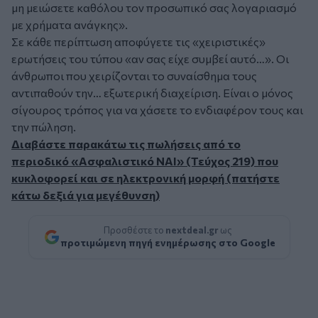
μη μειώσετε καθόλου τον προσωπικό σας λογαριασμό
με χρήματα ανάγκης».
Σε κάθε περίπτωση αποφύγετε τις «χειριστικές»
ερωτήσεις του τύπου «αν σας είχε συμβεί αυτό…». Οι
άνθρωποι που χειρίζονται το συναίσθημα τους
αντιπαθούν την… εξωτερική διαχείριση. Είναι ο μόνος
σίγουρος τρόπος για να χάσετε το ενδιαφέρον τους και
την πώληση.
Διαβάστε παρακάτω τις πωλήσεις από το
περιοδικό «Ασφαλιστικό ΝΑΙ» (Τεύχος 219) που
κυκλοφορεί και σε ηλεκτρονική μορφή (πατήστε
κάτω δεξιά για μεγέθυνση)
Προσθέστε το
nextdeal.gr
ως
προτιμώμενη πηγή ενημέρωσης στο Google