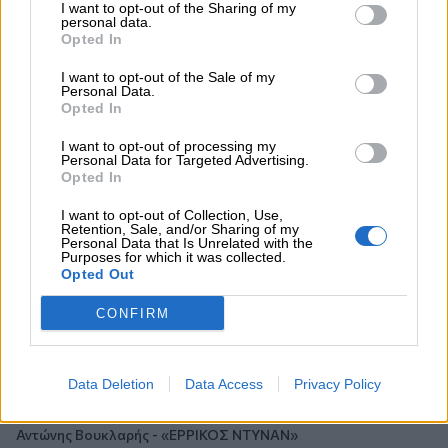
I want to opt-out of the Sharing of my
personal data.
06.08.2026 - 09:15
Opted In
Στέλιος Λιανός – INTERAMERICAN / Αθηναϊκή Γενική Κλινική
I want to opt-out of the Sale of my
Personal Data.
06.08.2026 - 08:40
Opted In
Η γαλλική «ψήφος» στο «καλώδιο» και τα συμφέροντα, οι
ελληνικές τράπεζες «πρωταθλήτριες» στα δάνεια, νέο deal
I want to opt-out of processing my
Βαρδινογιάννη- Εξάρχου και ο διπλασιασμός των κερδών της
Personal Data for Targeted Advertising.
Opted In
ΔΕΗ
I want to opt-out of Collection, Use,
05.08.2026 - 13:37
Retention, Sale, and/or Sharing of my
Personal Data that Is Unrelated with the
Randy Schekman, Νομπελίστας Ιατρικής: «Σε πέντε χρόνια
Purposes for which it was collected.
μπορεί να έχουμε θεραπεία που αναστέλλει την εξέλιξη του
Opted Out
Πάρκινσον»
CONFIRM
05.08.2026 - 12:33
Ε.Ε και παράνομη μετανάστευση: προτάσεις και δράσεις με
παρονομαστή το κοινό συμφέρον
Data Deletion
Data Access
Privacy Policy
05.08.2026 - 12:11
Αντώνης Βουκλαρής - «ΕΡΡΙΚΟΣ ΝΤΥΝΑΝ»