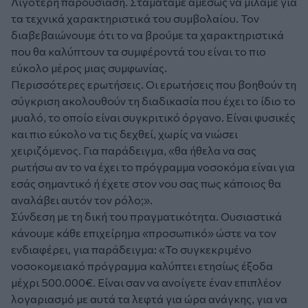
Λιγότερη παρουσίαση. Σταματάμε αμέσως να μιλάμε για
τα τεχνικά χαρακτηριστικά του συμβολαίου. Τον
διαβεβαιώνουμε ότι το να βρούμε τα χαρακτηριστικά
που θα καλύπτουν τα συμφέροντά του είναι το πιο
εύκολο μέρος μιας συμφωνίας.
Περισσότερες ερωτήσεις. Οι ερωτήσεις που βοηθούν τη
σύγκριση ακολουθούν τη διαδικασία που έχει το ίδιο το
μυαλό, το οποίο είναι συγκριτικό όργανο. Είναι φυσικές
και πιο εύκολο να τις δεχθεί, χωρίς να νιώσει
χειριζόμενος. Για παράδειγμα, «θα ήθελα να σας
ρωτήσω αν το να έχει το πρόγραμμα νοσοκόμα είναι για
εσάς σημαντικό ή έχετε στον νου σας πως κάποιος θα
αναλάβει αυτόν τον ρόλο;».
Σύνδεση με τη δική του πραγματικότητα. Ουσιαστικά
κάνουμε κάθε επιχείρημα «προσωπικό» ώστε να τον
ενδιαφέρει, για παράδειγμα: «Το συγκεκριμένο
νοσοκομειακό πρόγραμμα καλύπτει ετησίως έξοδα
μέχρι 500.000€. Είναι σαν να ανοίγετε έναν επιπλέον
λογαριασμό με αυτά τα λεφτά για ώρα ανάγκης, για να