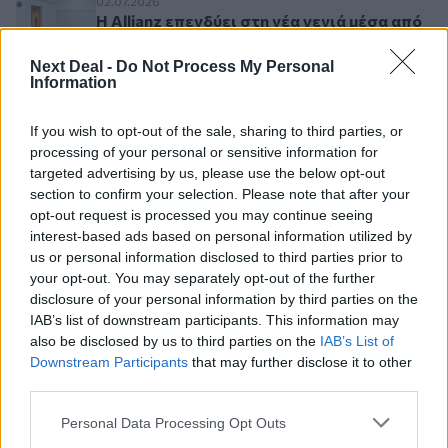
Η Allianz επενδύει στη νέα γενιά μέσα από την
02.07.2026
Η Allianz επενδύει στη νέα γενιά μέσα από
την 6η Ελληνική Οικονομική Ολυμπιάδα
Next Deal -
Do Not Process My Personal
Information
Ασφάλιση κλωνοποιημένου κατοικιδίου: Το «αν
02.07.2026
If you wish to opt-out of the sale, sharing to third parties, or
Ασφάλιση κλωνοποιημένου κατοικιδίου:
processing of your personal or sensitive information for
Το «αντίγραφο» και η πρόκληση του
targeted advertising by us, please use the below opt-out
γενετικού πεπρωμένου
section to confirm your selection. Please note that after your
opt-out request is processed you may continue seeing
interest-based ads based on personal information utilized by
Η Brokers Union χαράζει πορεία ανάπτυξης με 
01.07.2026
Η Brokers Union χαράζει πορεία ανάπτυξης
us or personal information disclosed to third parties prior to
με στόχο παραγωγής τα 90 εκατ. ευρώ
your opt-out. You may separately opt-out of the further
disclosure of your personal information by third parties on the
(βίντεο)
IAB’s list of downstream participants. This information may
also be disclosed by us to third parties on the
IAB’s List of
Ποια είναι η μέση κυοφορία ενός ασφαλιστή στ
01.07.2026
Downstream Participants
that may further disclose it to other
Ποια είναι η μέση κυοφορία ενός
third parties.
ασφαλιστή στην εταιρία σας; Πόσους
ασφαλιστές «έβγαλαν» οι εταιρίες
Personal Data Processing Opt Outs
εφέτος;