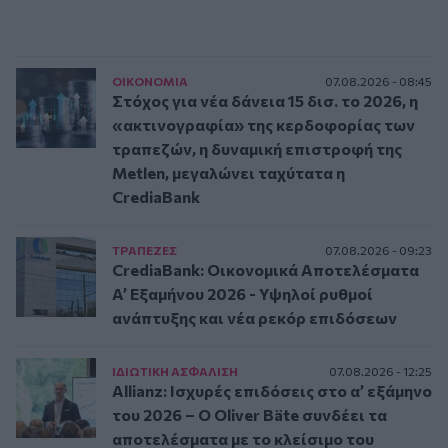
ΟΙΚΟΝΟΜΙΑ
07.08.2026 - 08:45
Στόχος για νέα δάνεια 15 δισ. το 2026, η
«ακτινογραφία» της κερδοφορίας των
τραπεζών, η δυναμική επιστροφή της
Metlen, μεγαλώνει ταχύτατα η
CrediaBank
ΤΡAΠΕΖΕΣ
07.08.2026 - 09:23
CrediaBank: Οικονομικά Αποτελέσματα
A’ Εξαμήνου 2026 - Υψηλοί ρυθμοί
ανάπτυξης και νέα ρεκόρ επιδόσεων
ΙΔΙΩΤΙΚΗ ΑΣΦAΛΙΣΗ
07.08.2026 - 12:25
Allianz: Ισχυρές επιδόσεις στο α’ εξάμηνο
του 2026 – Ο Oliver Bäte συνδέει τα
αποτελέσματα με το κλείσιμο του