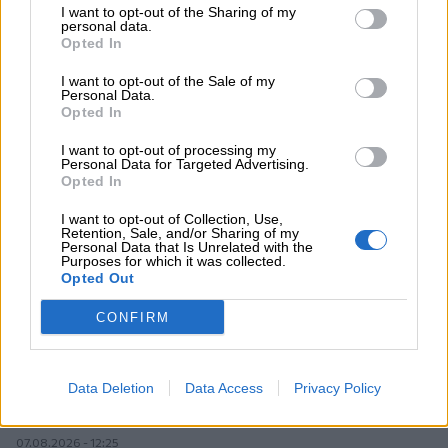
I want to opt-out of the Sharing of my
personal data.
Opted In
Σελιδοποίηση
I want to opt-out of the Sale of my
3
Προηγούμενη σελίδα
Next page
Personal Data.
Current page
Opted In
I want to opt-out of processing my
Personal Data for Targeted Advertising.
Opted In
Ροή ειδήσεων
Δημοφιλή
I want to opt-out of Collection, Use,
Retention, Sale, and/or Sharing of my
Personal Data that Is Unrelated with the
07.08.2026 - 14:38
Purposes for which it was collected.
Θεόδωρος Τέγος (ΓΝΑ ΕΥΑΓΓΕΛΙΣΜΟΣ): Νέο παράθυρο
Opted Out
ελπίδας για τους ογκολογικούς ασθενείς μέσω κλινικών
δοκιμών
CONFIRM
07.08.2026 - 13:16
Χρήστος Γεωργόπουλος – «ΕΡΡΙΚΟΣ ΝΤΥΝΑΝ»/ΚΕΝΤΡΟ
Data Deletion
Data Access
Privacy Policy
ΑΝΑΠΛΑΣΗ
07.08.2026 - 12:25