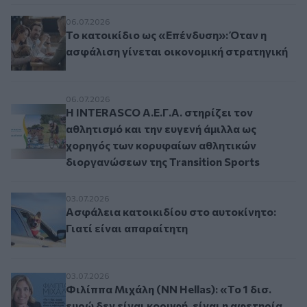
Το κατοικίδιο ως «Επένδυση»: Όταν η ασφάλιση
06.07.2026
Το κατοικίδιο ως «Επένδυση»: Όταν η
ασφάλιση γίνεται οικονομική στρατηγική
Η INTERASCO Α.Ε.Γ.Α. στηρίζει τον αθλητισμό 
06.07.2026
Η INTERASCO Α.Ε.Γ.Α. στηρίζει τον
αθλητισμό και την ευγενή άμιλλα ως
χορηγός των κορυφαίων αθλητικών
διοργανώσεων της Transition Sports
Ασφάλεια κατοικιδίου στο αυτοκίνητο: Γιατί εί
03.07.2026
Ασφάλεια κατοικιδίου στο αυτοκίνητο:
Γιατί είναι απαραίτητη
Φιλίππα Μιχάλη (NN Hellas): «Το 1 δισ. ευρώ δε
03.07.2026
Φιλίππα Μιχάλη (NN Hellas): «Το 1 δισ.
ευρώ δεν είναι κορυφή, είναι η αφετηρία