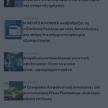
της επόμενης ημέρας»
Η ΙΝΤΕΡΣΑΛΟΝΙΚΑ αναβαθμίζει τη «Σύνδεση Πε
03.07.2026
Η ΙΝΤΕΡΣΑΛΟΝΙΚΑ αναβαθμίζει τη
«Σύνδεση Πελάτη» με νέες δυνατότητες
και ακόμη πιο σύγχρονη εμπειρία
εξυπηρέτησης
Ασφάλιση κατοικιδίου με γενετική «βελτίωση»:
03.07.2026
Ασφάλιση κατοικιδίου με γενετική
«βελτίωση»: Όταν το ρίσκο
είναι...προγραμματισμένο
Η Groupama Ασφαλιστική ανανεώνει την πιστοπο
02.07.2026
Η Groupama Ασφαλιστική ανανεώνει την
πιστοποίηση Ethos Platinum με ιδιαίτερα
υψηλή επίδοση