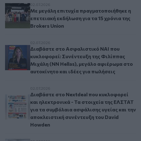
Με μεγάλη επιτυχία πραγματοποιήθηκε η επετει
02.07.2026
Με μεγάλη επιτυχία πραγματοποιήθηκε η
επετειακή εκδήλωση για τα 15 χρόνια της
Brokers Union
Διαβάστε στο Ασφαλιστικό ΝΑΙ που κυκλοφορεί:
02.07.2026
Διαβάστε στο Ασφαλιστικό ΝΑΙ που
κυκλοφορεί: Συνέντευξη της Φιλίππας
Μιχάλη (NN Hellas), μεγάλο αφιέρωμα στο
αυτοκίνητο και ιδέες για πωλήσεις
Διαβάστε στο Nextdeal που κυκλοφορεί και ηλε
02.07.2026
Διαβάστε στο Nextdeal που κυκλοφορεί
και ηλεκτρονικά - Τα στοιχεία της ΕΛΣΤΑΤ
για τα συμβόλαια ασφάλισης υγείας και την
αποκλειστική συνέντευξη του David
Howden