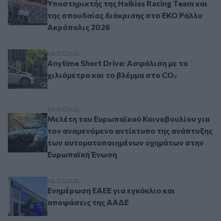
Υποστηρικτής της Halkias Racing Team και
της σπουδαίας διάκρισης στο EKO Ράλλυ
Ακρόπολις 2026
Anytime Short Drive: Ασφάλιση με το χιλιόμετρ
06.07.2026
Anytime Short Drive: Ασφάλιση με το
χιλιόμετρο και το βλέμμα στο CO₂
Μελέτη του Ευρωπαϊκού Κοινοβουλίου για τον
06.07.2026
Μελέτη του Ευρωπαϊκού Κοινοβουλίου για
τον αναμενόμενο αντίκτυπο της ανάπτυξης
των αυτοματοποιημένων οχημάτων στην
Ευρωπαϊκή Ένωση
Ενημέρωση ΕΑΕΕ για εγκύκλιο και αποφάσεις 
06.07.2026
Ενημέρωση ΕΑΕΕ για εγκύκλιο και
αποφάσεις της ΑΑΔΕ