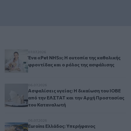
Ένα «Pet NHS»; Η ουτοπία της καθολικής φροντ
07.07.2026
Ένα «Pet NHS»; Η ουτοπία της καθολικής
φροντίδας και ο ρόλος της ασφάλισης
Ασφαλίσεις υγείας: Η δικαίωση του ΙΟΒΕ από 
06.07.2026
Ασφαλίσεις υγείας: Η δικαίωση του ΙΟΒΕ
από την ΕΛΣΤΑΤ και την Αρχή Προστασίας
του Καταναλωτή
Euroins Ελλάδος: Υπερήφανος Υποστηρικτής τη
06.07.2026
Euroins Ελλάδος: Υπερήφανος