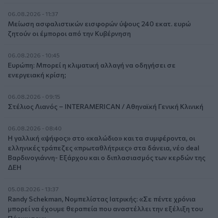
06.08.2026 - 11:37
Μείωση ασφαλιστικών εισφορών ύψους 240 εκατ. ευρώ
ζητούν οι έμποροι από την Κυβέρνηση
06.08.2026 - 10:45
Ευρώπη: Μπορεί η κλιματική αλλαγή να οδηγήσει σε
ενεργειακή κρίση;
06.08.2026 - 09:15
Στέλιος Λιανός – INTERAMERICAN / Αθηναϊκή Γενική Κλινική
06.08.2026 - 08:40
Η γαλλική «ψήφος» στο «καλώδιο» και τα συμφέροντα, οι
ελληνικές τράπεζες «πρωταθλήτριες» στα δάνεια, νέο deal
Βαρδινογιάννη- Εξάρχου και ο διπλασιασμός των κερδών της
ΔΕΗ
05.08.2026 - 13:37
Randy Schekman, Νομπελίστας Ιατρικής: «Σε πέντε χρόνια
μπορεί να έχουμε θεραπεία που αναστέλλει την εξέλιξη του