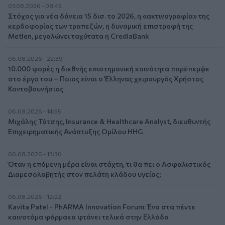
07.08.2026 - 08:45
Στόχος για νέα δάνεια 15 δισ. το 2026, η «ακτινογραφία» της
κερδοφορίας των τραπεζών, η δυναμική επιστροφή της
Metlen, μεγαλώνει ταχύτατα η CrediaBank
06.08.2026 - 22:39
10.000 φορές η διεθνής επιστημονική κοινότητα παρέπεμψε
στο έργο του – Ποιος είναι ο Έλληνας χειρουργός Χρήστος
Κοντοβουνήσιος
06.08.2026 - 14:55
Μιχάλης Τάτσης, Insurance & Healthcare Analyst, διευθυντής
Επιχειρηματικής Ανάπτυξης Ομίλου HHG
06.08.2026 - 13:30
Όταν η επόμενη μέρα είναι στάχτη, τι θα πει ο Ασφαλιστικός
Διαμεσολαβητής στον πελάτη κλάδου υγείας;
06.08.2026 - 12:22
Kavita Patel - PhARMA Innovation Forum: Ένα στα πέντε
καινοτόμα φάρμακα φτάνει τελικά στην Ελλάδα