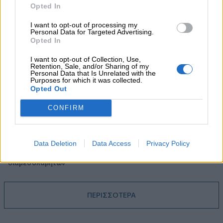
Opted In
05.08.2026
I want to opt-out of processing my
Randy Schekman, Νομπελίστας Ιατρικής: «Σε πέντε χρόνια
Personal Data for Targeted Advertising.
μπορεί να έχουμε θεραπεία που αναστέλλει την εξέλιξη του
Opted In
Πάρκινσον»
I want to opt-out of Collection, Use,
Retention, Sale, and/or Sharing of my
05.08.2026
Personal Data that Is Unrelated with the
Ε.Ε και παράνομη μετανάστευση: προτάσεις και δράσεις με
Purposes for which it was collected.
παρονομαστή το κοινό συμφέρον
Opted Out
CONFIRM
05.08.2026
Αντώνης Βουκλαρής - «ΕΡΡΙΚΟΣ ΝΤΥΝΑΝ»
05.08.2026
Data Deletion
Data Access
Privacy Policy
Η νέα εποχή στην εκπαίδευση των ασφαλιστικών
διαμεσολαβητών
ΠΕΡΙΣΣΟΤΕΡΑ