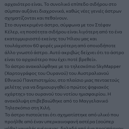
αρχαιότερο είναι. Το συνολικό επίπεδο σιδήρου στο
σύμπαν αυξάνει διαχρονικά, καθώς νέες γενιές άστρων
σχηματίζονται και πεθαίνουν.
Στο συγκεκριμένο άστρο, σύμφωνα με τον Στέφαν
Κέλερ, «η ποσότητα σιδήρου είναι λιγότερη από το ένα
εκατομμυριοστό εκείνης του Ήλιου μας και
τουλάχιστον 60 φορές μικρότερη από οποιοδήποτε
άλλο γνωστό άστρο. Αυτό ακριβώς δείχνει ότι το άστρο
είναι το αρχαιότερο που έχει ποτέ βρεθεί».
Το άστρο ανακαλύφθηκε με το τηλεσκόπιο SkyMapper
(Χαρτογράφος του Ουρανού) του Αυστραλιανού
Εθνικού Πανεπιστημίου, στο πλαίσιο μιας πενταετούς
μελέτης για να δημιουργηθεί ο πρώτος ψηφιακός
«χάρτης» του ουρανού του νοτίου ημισφαιρίου. Η
ανακάλυψη επιβεβαιώθηκε από το Μαγγελανικό
Τηλεσκόπιο στη Χιλή.
Το άστρο πιστεύεται ότι σχηματίστηκε από υλικό που
προήλθε από έναν υπερκαινοφανή αστέρα (σούπερ
νόβα) χαμηλής ενέργειας, δηλαδή από ένα προϋπάρχον