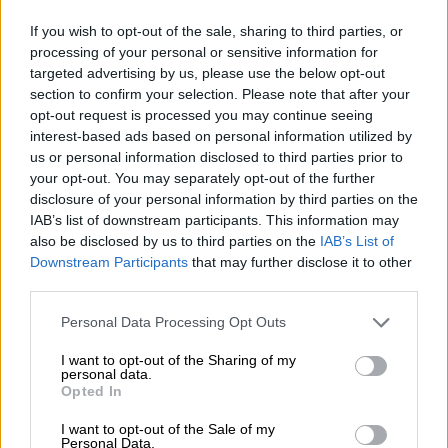
If you wish to opt-out of the sale, sharing to third parties, or
06.08.2026 - 12:22
processing of your personal or sensitive information for
Kavita Patel - PhARMA Innovation Forum: Ένα στα πέντε
targeted advertising by us, please use the below opt-out
καινοτόμα φάρμακα φτάνει τελικά στην Ελλάδα
section to confirm your selection. Please note that after your
opt-out request is processed you may continue seeing
06.08.2026 - 11:37
interest-based ads based on personal information utilized by
Μείωση ασφαλιστικών εισφορών ύψους 240 εκατ. ευρώ
us or personal information disclosed to third parties prior to
ζητούν οι έμποροι από την Κυβέρνηση
your opt-out. You may separately opt-out of the further
disclosure of your personal information by third parties on the
06.08.2026 - 10:45
IAB’s list of downstream participants. This information may
Ευρώπη: Μπορεί η κλιματική αλλαγή να οδηγήσει σε
also be disclosed by us to third parties on the
IAB’s List of
ενεργειακή κρίση;
Downstream Participants
that may further disclose it to other
third parties.
06.08.2026 - 09:15
Στέλιος Λιανός – INTERAMERICAN / Αθηναϊκή Γενική Κλινική
Personal Data Processing Opt Outs
06.08.2026 - 08:40
I want to opt-out of the Sharing of my
personal data.
Η γαλλική «ψήφος» στο «καλώδιο» και τα συμφέροντα, οι
Opted In
ελληνικές τράπεζες «πρωταθλήτριες» στα δάνεια, νέο deal
Βαρδινογιάννη- Εξάρχου και ο διπλασιασμός των κερδών της
I want to opt-out of the Sale of my
ΔΕΗ
Personal Data.