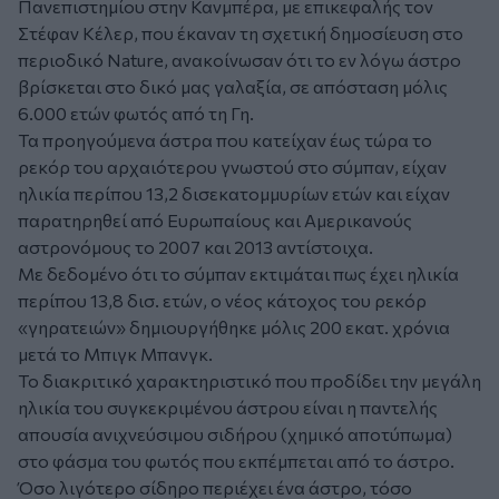
Πανεπιστημίου στην Κανμπέρα, με επικεφαλής τον
Στέφαν Κέλερ, που έκαναν τη σχετική δημοσίευση στο
περιοδικό Nature, ανακοίνωσαν ότι το εν λόγω άστρο
βρίσκεται στο δικό μας γαλαξία, σε απόσταση μόλις
6.000 ετών φωτός από τη Γη.
Τα προηγούμενα άστρα που κατείχαν έως τώρα το
ρεκόρ του αρχαιότερου γνωστού στο σύμπαν, είχαν
ηλικία περίπου 13,2 δισεκατομμυρίων ετών και είχαν
παρατηρηθεί από Ευρωπαίους και Αμερικανούς
αστρονόμους το 2007 και 2013 αντίστοιχα.
Με δεδομένο ότι το σύμπαν εκτιμάται πως έχει ηλικία
περίπου 13,8 δισ. ετών, ο νέος κάτοχος του ρεκόρ
«γηρατειών» δημιουργήθηκε μόλις 200 εκατ. χρόνια
μετά το Μπιγκ Μπανγκ.
Το διακριτικό χαρακτηριστικό που προδίδει την μεγάλη
ηλικία του συγκεκριμένου άστρου είναι η παντελής
απουσία ανιχνεύσιμου σιδήρου (χημικό αποτύπωμα)
στο φάσμα του φωτός που εκπέμπεται από το άστρο.
Όσο λιγότερο σίδηρο περιέχει ένα άστρο, τόσο