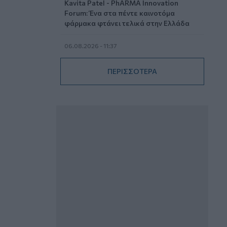
Kavita Patel - PhARMA Innovation
Forum: Ένα στα πέντε καινοτόμα
φάρμακα φτάνει τελικά στην Ελλάδα
06.08.2026 - 11:37
Μείωση ασφαλιστικών εισφορών
ύψους 240 εκατ. ευρώ ζητούν οι
ΠΕΡΙΣΣΟΤΕΡΑ
έμποροι από την Κυβέρνηση
06.08.2026 - 10:45
Ευρώπη: Μπορεί η κλιματική αλλαγή να
οδηγήσει σε ενεργειακή κρίση;
06.08.2026 - 09:15
Στέλιος Λιανός – INTERAMERICAN /
Αθηναϊκή Γενική Κλινική
06.08.2026 - 08:40
Η γαλλική «ψήφος» στο «καλώδιο» και
τα συμφέροντα, οι ελληνικές τράπεζες
«πρωταθλήτριες» στα δάνεια, νέο deal
Βαρδινογιάννη- Εξάρχου και ο