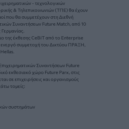
πιχειρηματικών - τεχνολογικών
ρικής & Τηλεπικοινωνιών (ΤΠΕ) θα έχουν
μοί που θα συμμετέχουν στη Διεθνή
ικών Συναντήσεων Future Match, από 10
 Γερμανίας.
ο της έκθεσης CeBIT από το Enterprise
ν ενεργό συμμετοχή του Δικτύου ΠΡΑΞΗ,
Hellas.
Επιχειρηματικών Συναντήσεων Future
ικό εκθεσιακό χώρο Future Parκ, στις
ται σε επιχειρήσεις και οργανισμούς
άτω τομείς:
ακών συστημάτων