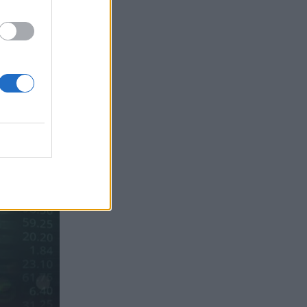
Sachs, η ισχυρή πιστωτική επέκταση
των ελληνικών τραπεζών, το «πάρτι»
στις αγορές, οι «κρυμμένες» αξίες της
ΓΕΚ ΤΕΡΝΑ
05.08.2026 - 08:37
Ιωάννης Μπολέτης – ΩΝΑΣΕΙΟ
04.08.2026 - 15:33
ERGO Hellas: Μέτρα στήριξης για τους
πληγέντες ασφαλισμένους της από τις
πυρκαγιές
04.08.2026 - 12:40
Τράπεζα Κύπρου: Ενισχυμένες κατά
31% οι ασφαλιστικές υπηρεσίες -
Κέρδη €252 εκατ. (+7%) και ROTE
18.8% στο εξάμηνο