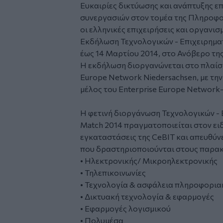
Ευκαιρίες δικτύωσης και ανάπτυξης ε
συνεργασιών στον τομέα της Πληροφο
οι ελληνικές επιχειρήσεις και οργανισ
Εκδήλωση Τεχνολογικών - Επιχειρηματ
έως 14 Μαρτίου 2014, στο Ανόβερο της
Η εκδήλωση διοργανώνεται στο πλαίσι
Europe Network Niedersachsen, με τη
μέλος του Enterprise Europe Network-
Η φετινή διοργάνωση Τεχνολογικών - 
Match 2014 πραγματοποιείται στον ειδ
εγκαταστάσεις της CeBIT και απευθύνε
που δραστηριοποιούνται στους παρακ
• Ηλεκτρονικής/ Μικροηλεκτρονικής
• Τηλεπικοινωνίες
• Τεχνολογία & ασφάλεια πληροφορι
• Δικτυακή τεχνολογία & εφαρμογές
• Εφαρμογές λογισμικού
• Πολυμέσα