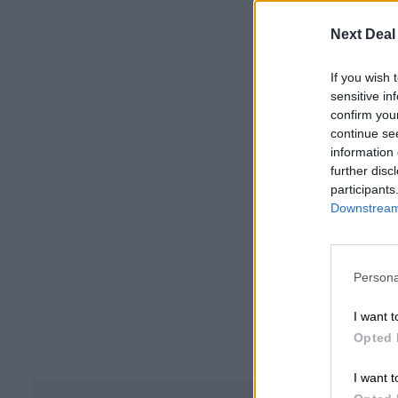
Next Deal
If you wish 
sensitive in
confirm you
continue se
information 
further disc
participants
Downstream 
Persona
I want t
Opted 
I want t