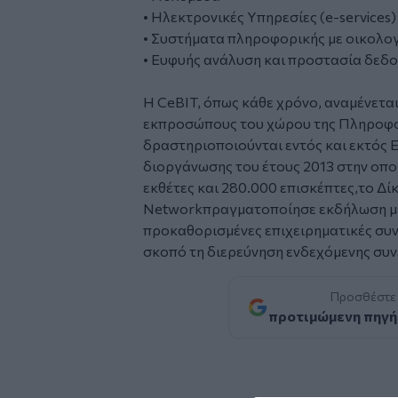
• Hλεκτρονικές Υπηρεσίες (e-services)
• Συστήματα πληροφορικής με οικολο
• Ευφυής ανάλυση και προστασία δεδομ
Η CeBIT, όπως κάθε χρόνο, αναμένετα
εκπροσώπους του χώρου της Πληροφο
δραστηριοποιούνται εντός και εκτός Ε
διοργάνωσης του έτους 2013 στην οπο
εκθέτες και 280.000 επισκέπτες,το Δί
Networkπραγματοποίησε εκδήλωση με
προκαθορισμένες επιχειρηματικές συν
σκοπό τη διερεύνηση ενδεχόμενης συνε
Προσθέστε
προτιμώμενη πηγή