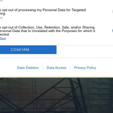
In
υνεχής ροή
to opt-out of processing my Personal Data for Targeted
ing.
In
o opt-out of Collection, Use, Retention, Sale, and/or Sharing
ersonal Data that Is Unrelated with the Purposes for which it
lected.
Out
CONFIRM
Data Deletion
Data Access
Privacy Policy