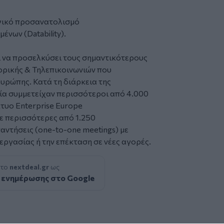
γικό προσανατολισμό
ένων (Datability).
ι να προσελκύσει τους σημαντικότερους
ρικής & Τηλεπικοινωνιών που
υρώπης. Κατά τη διάρκεια της
ία συμμετείχαν περισσότεροι από 4.000
κτυο Enterprise Europe
 περισσότερες από 1.250
αντήσεις (one-to-one meetings) με
ργασίας ή την επέκταση σε νέες αγορές.
 το
nextdeal.gr
ως
 ενημέρωσης στο Google