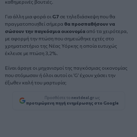
καθημερινές βουτιές.
Για άλλη μια φορά οι
G7
σε τηλεδιάσκεψη που θα
πραγματοποιηθεί σήμερα
θα προσπαθήσουν να
σώσουν την παγκόσμια οικονομία
από τα χειρότερα,
με αφορμή την πτώση που σημειώθηκε εχτές στο
χρηματιστήριο της Νέας Υόρκης η οποία ευτυχώς
έκλεισε με πτώση 3,2%.
Είναι άραγε οι μηχανισμοί της παγκόσμιας οικονομίας
που στόμωσαν ή όλοι αυτοί οι ‘G’ έχουν χάσει την
έξωθεν καλή του μαρτυρία;
Προσθέστε το
nextdeal.gr
ως
προτιμώμενη πηγή ενημέρωσης στο Google