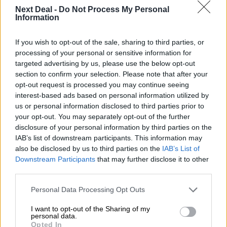
06.08.2026 - 08:40
Next Deal -
Do Not Process My Personal
Η γαλλική «ψήφος» στο «καλώδιο» και τα συμφέροντα, οι
Information
ελληνικές τράπεζες «πρωταθλήτριες» στα δάνεια, νέο deal
Βαρδινογιάννη- Εξάρχου και ο διπλασιασμός των κερδών της
If you wish to opt-out of the sale, sharing to third parties, or
ΔΕΗ
processing of your personal or sensitive information for
targeted advertising by us, please use the below opt-out
05.08.2026
section to confirm your selection. Please note that after your
Randy Schekman, Νομπελίστας Ιατρικής: «Σε πέντε χρόνια
opt-out request is processed you may continue seeing
μπορεί να έχουμε θεραπεία που αναστέλλει την εξέλιξη του
interest-based ads based on personal information utilized by
Πάρκινσον»
us or personal information disclosed to third parties prior to
your opt-out. You may separately opt-out of the further
05.08.2026
disclosure of your personal information by third parties on the
Ε.Ε και παράνομη μετανάστευση: προτάσεις και δράσεις με
IAB’s list of downstream participants. This information may
παρονομαστή το κοινό συμφέρον
also be disclosed by us to third parties on the
IAB’s List of
Downstream Participants
that may further disclose it to other
05.08.2026
third parties.
Αντώνης Βουκλαρής - «ΕΡΡΙΚΟΣ ΝΤΥΝΑΝ»
Personal Data Processing Opt Outs
05.08.2026
Η νέα εποχή στην εκπαίδευση των ασφαλιστικών
I want to opt-out of the Sharing of my
personal data.
διαμεσολαβητών
Opted In