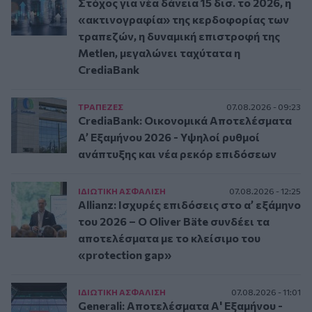
Στόχος για νέα δάνεια 15 δισ. το 2026, η
«ακτινογραφία» της κερδοφορίας των
τραπεζών, η δυναμική επιστροφή της
Metlen, μεγαλώνει ταχύτατα η
CrediaBank
ΤΡAΠΕΖΕΣ
07.08.2026 - 09:23
CrediaBank: Οικονομικά Αποτελέσματα
A’ Εξαμήνου 2026 - Υψηλοί ρυθμοί
ανάπτυξης και νέα ρεκόρ επιδόσεων
ΙΔΙΩΤΙΚΗ ΑΣΦAΛΙΣΗ
07.08.2026 - 12:25
Allianz: Ισχυρές επιδόσεις στο α’ εξάμηνο
του 2026 – Ο Oliver Bäte συνδέει τα
αποτελέσματα με το κλείσιμο του
«protection gap»
ΙΔΙΩΤΙΚΗ ΑΣΦAΛΙΣΗ
07.08.2026 - 11:01
Generali: Αποτελέσματα Α' Εξαμήνου -