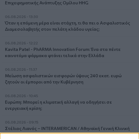
Επιχειρηματικής Ανάπτυξης Ομίλου HHG
06.08.2026 - 13:30
Όταν η επόμενη μέρα είναι στάχτη, τι θα πει ο Ασφαλιστικός
Διαμεσολαβητής στον πελάτη κλάδου υγείας;
06.08.2026 - 12:22
Kavita Patel - PhARMA Innovation Forum: Ένα στα πέντε
καινοτόμα φάρμακα φτάνει τελικά στην Ελλάδα
06.08.2026 - 11:37
Μείωση ασφαλιστικών εισφορών ύψους 240 εκατ. ευρώ
ζητούν οι έμποροι από την Κυβέρνηση
06.08.2026 - 10:45
Ευρώπη: Μπορεί η κλιματική αλλαγή να οδηγήσει σε
ενεργειακή κρίση;
06.08.2026 - 09:15
Στέλιος Λιανός – INTERAMERICAN / Αθηναϊκή Γενική Κλινική