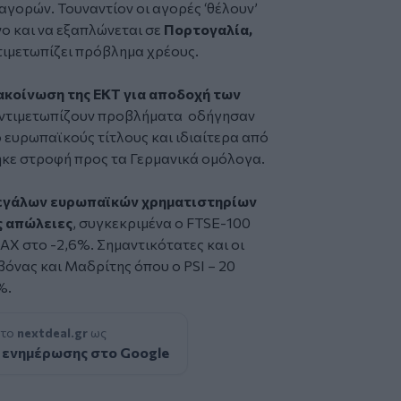
 αγορών. Τουναντίον οι αγορές ‘θέλουν’
νο και να εξαπλώνεται σε
Πορτογαλία,
τιμετωπίζει πρόβλημα χρέους.
ακοίνωση της ΕΚΤ για αποδοχή των
ντιμετωπίζουν προβλήματα οδήγησαν
 ευρωπαϊκούς τίτλους και ιδιαίτερα από
ηκε στροφή προς τα Γερμανικά ομόλογα.
 μεγάλων ευρωπαϊκών χρηματιστηρίων
ς απώλειες
, συγκεκριμένα ο FTSE-100
AX στο -2,6%. Σημαντικότατες και οι
όνας και Μαδρίτης όπου ο PSI – 20
%.
 το
nextdeal.gr
ως
 ενημέρωσης στο Google