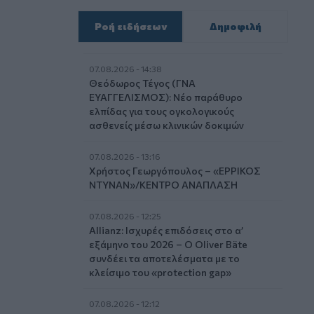
Ροή ειδήσεων
Δημοφιλή
07.08.2026 - 14:38
Θεόδωρος Τέγος (ΓΝΑ
ΕΥΑΓΓΕΛΙΣΜΟΣ): Νέο παράθυρο
ελπίδας για τους ογκολογικούς
ασθενείς μέσω κλινικών δοκιμών
07.08.2026 - 13:16
Χρήστος Γεωργόπουλος – «ΕΡΡΙΚΟΣ
ΝΤΥΝΑΝ»/ΚΕΝΤΡΟ ΑΝΑΠΛΑΣΗ
07.08.2026 - 12:25
Allianz: Ισχυρές επιδόσεις στο α’
εξάμηνο του 2026 – Ο Oliver Bäte
συνδέει τα αποτελέσματα με το
κλείσιμο του «protection gap»
07.08.2026 - 12:12