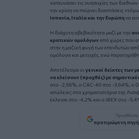
κατευνάσει τις ανησυχίες των διεθνών
την κρίση να παίρνει διαστάσεις ντόμι
Ισπανία, Ιταλία και την Ευρώπη
να αν
Η διάχυτη αβεβαιότητα μαζί με την
αν
κρατικών ομολόγων
από χώρες που α
στην η μαζική φυγή των επενδυτών από
ομόλογα και μετοχές, ενώ παρατηρήθ
Αποτέλεσμα οι
γενικοί δείκτες των
να κλείσουν (προχθές) με σημαντικέ
στο -2,56%, ο CAC-40 στο -3,64%, ο D
απώλειες στα χρηματιστήρια της Λισαβ
έκλεισε στο -4,2% και ο IBEX στο -5,4
Προσθέστε
προτιμώμενη πηγή