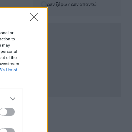
Δεν ξέρω / Δεν απαντώ
06.08.2026 - 12:22
Kavita Patel - PhARMA Innovation
Forum: Ένα στα πέντε καινοτόμα
φάρμακα φτάνει τελικά στην Ελλάδα
sonal or
ection to
06.08.2026 - 11:37
ou may
Μείωση ασφαλιστικών εισφορών
 personal
ύψους 240 εκατ. ευρώ ζητούν οι
έμποροι από την Κυβέρνηση
out of the
 downstream
B’s List of
06.08.2026 - 10:45
Ευρώπη: Μπορεί η κλιματική αλλαγή να
οδηγήσει σε ενεργειακή κρίση;
06.08.2026 - 09:15
Στέλιος Λιανός – INTERAMERICAN /
Αθηναϊκή Γενική Κλινική
06.08.2026 - 08:40
Η γαλλική «ψήφος» στο «καλώδιο» και