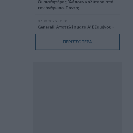
Οι αισθητήρες βλέπουν καλύτερα από
τον άνθρωπο. Πάντα;
07.08.2026 - 11:01
Generali: Αποτελέσματα Α' Εξαμήνου -
Εξαιρετική ανάπτυξη στα Λειτουργικά
και Προσαρμοσμένα Καθαρά
ΠΕΡΙΣΣΟΤΕΡΑ
Αποτελέσματα με συμβολή από όλες
τις επιχειρηματικές δραστηριότητες
07.08.2026 - 10:28
Ομαδικά Ασφαλιστικά προϊόντα
Επαγγελματικής Συνταξιοδότησης: Νέο
πεδίο ανάπτυξης για ασφαλιστικές και
ασφαλιστές
07.08.2026 - 09:23
CrediaBank: Οικονομικά Αποτελέσματα
A’ Εξαμήνου 2026 - Υψηλοί ρυθμοί
ανάπτυξης και νέα ρεκόρ επιδόσεων
07.08.2026 - 08:45