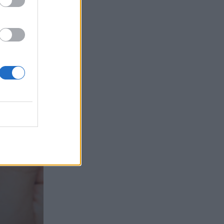
τα συμφέροντα, οι ελληνικές τράπεζες
«πρωταθλήτριες» στα δάνεια, νέο deal
Βαρδινογιάννη- Εξάρχου και ο
διπλασιασμός των κερδών της ΔΕΗ
05.08.2026 - 13:37
Randy Schekman, Νομπελίστας Ιατρικής:
«Σε πέντε χρόνια μπορεί να έχουμε
θεραπεία που αναστέλλει την εξέλιξη
του Πάρκινσον»
05.08.2026 - 12:33
Ε.Ε και παράνομη μετανάστευση:
προτάσεις και δράσεις με παρονομαστή
το κοινό συμφέρον
05.08.2026 - 12:11
Αντώνης Βουκλαρής - «ΕΡΡΙΚΟΣ
ΝΤΥΝΑΝ»
05.08.2026 - 11:30
Η νέα εποχή στην εκπαίδευση των