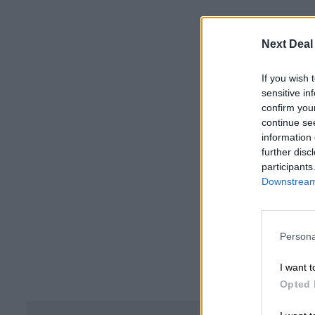
Next Deal
If you wish 
sensitive in
confirm you
continue se
information 
further disc
participants
Downstream 
Persona
I want t
Opted 