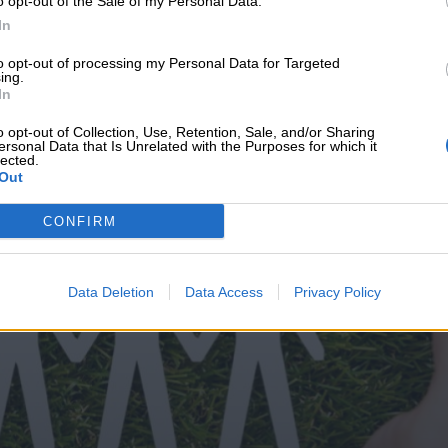
o opt-out of the Sale of my Personal Data.
υνεχής ροή
In
to opt-out of processing my Personal Data for Targeted
ing.
In
o opt-out of Collection, Use, Retention, Sale, and/or Sharing
ersonal Data that Is Unrelated with the Purposes for which it
lected.
Out
CONFIRM
Data Deletion
Data Access
Privacy Policy