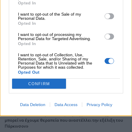
06.08.2026 - 11:37
Opted In
Μείωση ασφαλιστικών εισφορών ύψους 240 εκατ. ευρώ
ζητούν οι έμποροι από την Κυβέρνηση
I want to opt-out of the Sale of my
Personal Data.
Opted In
06.08.2026 - 10:45
Ευρώπη: Μπορεί η κλιματική αλλαγή να οδηγήσει σε
I want to opt-out of processing my
Personal Data for Targeted Advertising.
ενεργειακή κρίση;
Opted In
06.08.2026 - 09:15
I want to opt-out of Collection, Use,
Στέλιος Λιανός – INTERAMERICAN / Αθηναϊκή Γενική Κλινική
Retention, Sale, and/or Sharing of my
Personal Data that Is Unrelated with the
Purposes for which it was collected.
06.08.2026 - 08:40
Opted Out
Η γαλλική «ψήφος» στο «καλώδιο» και τα συμφέροντα, οι
ελληνικές τράπεζες «πρωταθλήτριες» στα δάνεια, νέο deal
CONFIRM
Βαρδινογιάννη- Εξάρχου και ο διπλασιασμός των κερδών της
ΔΕΗ
Data Deletion
Data Access
Privacy Policy
05.08.2026 - 13:37
Randy Schekman, Νομπελίστας Ιατρικής: «Σε πέντε χρόνια
μπορεί να έχουμε θεραπεία που αναστέλλει την εξέλιξη του
Πάρκινσον»