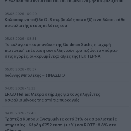
Η Ελλάδα που αντιστέκεται και επιμένει να μην ασφαλίζεται!
05.08.2026 - 09:20
Καλοκαιρινό ταξίδι: Οι 8 συμβουλές που αξίζει να δώσει κάθε
ασφαλιστής στους πελάτες του
05.08.2026 - 08:51
Το εκλογικό «καμπανάκι» της Goldman Sachs, η ισχυρή
πιστωτική επέκταση των ελληνικών τραπεζών, το «πάρτι»
στις αγορές, οι «κρυμμένες» αξίες της ΓΕΚ ΤΕΡΝΑ
05.08.2026 - 08:37
Ιωάννης Μπολέτης – ΩΝΑΣΕΙΟ
04.08.2026 - 15:33
ERGO Hellas: Μέτρα στήριξης για τους πληγέντες
ασφαλισμένους της από τις πυρκαγιές
04.08.2026 - 12:40
Τράπεζα Κύπρου: Ενισχυμένες κατά 31% οι ασφαλιστικές
υπηρεσίες - Κέρδη €252 εκατ. (+7%) και ROTE 18.8% στο
εξάμηνο