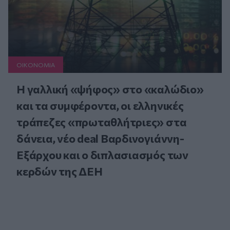
ΟΙΚΟΝΟΜΙΑ
Η γαλλική «ψήφος» στο «καλώδιο»
και τα συμφέροντα, οι ελληνικές
τράπεζες «πρωταθλήτριες» στα
δάνεια, νέο deal Βαρδινογιάννη-
Εξάρχου και ο διπλασιασμός των
κερδών της ΔΕΗ