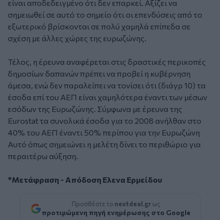
είναι αποδεδειγμένο ότι δεν επαρκεί. Αξίζει να
σημειωθεί σε αυτό το σημείο ότι οι επενδύσεις από το
εξωτερικό βρίσκονται σε πολύ χαμηλά επίπεδα σε
σχέση με άλλες χώρες της ευρωζώνης.
Τέλος, η έρευνα αναφέρεται στις δραστικές περικοπές
δημοσίων δαπανών πρέπει να προβεί η κυβέρνηση
άμεσα, ενώ δεν παραλείπει να τονίσει ότι (διάγρ 10) τα
έσοδα επί του ΑΕΠ είναι χαμηλότερα έναντι των μέσων
εσόδων της Ευρωζώνης. Σύμφωνα με έρευνα της
Eurostat τα συνολικά έσοδα για το 2008 ανήλθαν στο
40% του ΑΕΠ έναντι 50% περίπου για την Ευρωζώνη
Αυτό όπως σημειώνει η μελέτη δίνει το περιθώριο για
περαιτέρω αύξηση.
*Μετάφραση - Απόδοση Ελενα Ερμείδου
Προσθέστε το
nextdeal.gr
ως
προτιμώμενη πηγή ενημέρωσης στο Google