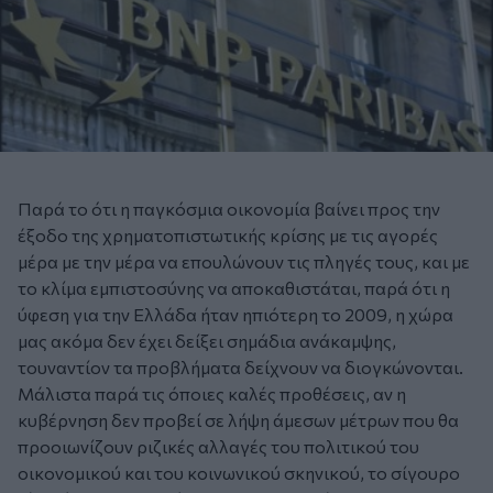
Παρά το ότι η παγκόσμια οικονομία βαίνει προς την
έξοδο της χρηματοπιστωτικής κρίσης με τις αγορές
μέρα με την μέρα να επουλώνουν τις πληγές τους, και με
το κλίμα εμπιστοσύνης να αποκαθιστάται, παρά ότι η
ύφεση για την Ελλάδα ήταν ηπιότερη το 2009, η χώρα
μας ακόμα δεν έχει δείξει σημάδια ανάκαμψης,
τουναντίον τα προβλήματα δείχνουν να διογκώνονται.
Μάλιστα παρά τις όποιες καλές προθέσεις, αν η
κυβέρνηση δεν προβεί σε λήψη άμεσων μέτρων που θα
προοιωνίζουν ριζικές αλλαγές του πολιτικού του
οικονομικού και του κοινωνικού σκηνικού, το σίγουρο