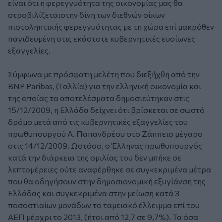
είναι ότι η φερεγγυότητα της οικονομίας μας θα
στροβιλίζεταιστην δίνη των διεθνών οίκων
πιστοληπτικής φερεγγυότητας με τη χώρα επί μακρόθεν
παγιδευμένη στις εκάστοτε κυβερνητικές ευοίωνες
εξαγγελίες.
Σύμφωνα με πρόσφατη μελέτη που διεξήχθη από την
BNP Paribas, (Γαλλία) για την ελληνική οικονομία και
της οποίας τα αποτελέσματα δημοσιεύτηκαν στις
15/12/2009, η Ελλάδα δείχνει ότι βρίσκεται σε σωστό
δρόμο μετά από τις κυβερνητικές εξαγγελίες του
πρωθυπουργού Α. Παπανδρέου στο Ζάππειο μέγαρο
στις 14/12/2009. Ωστόσο, ο Έλληνας πρωθυπουργός
κατά την διάρκεια της ομιλίας του δεν μπήκε σε
λεπτομέρειες ούτε αναφέρθηκε σε συγκεκριμένα μέτρα
που θα οδηγήσουν στην δημοσιονομική εξυγίάνση της
Ελλάδας και συγκεκριμένα στην μείωση κατά 3
ποσοστιαίων μονάδων το ταμειακό έλλειμμα επί του
ΑΕΠ μέρχρι το 2013, (ήτοι από 12,7 σε 9,7%). Τα όσα