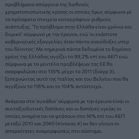
προβλήματα απόρροια της διεθνούς
χρηματοπιστωτικής κρίσης οι οποίες όμως σύμφωνα με
τα πρόσφατα στοιχεία καταγράφουν ρυθμούς
ανάπτυξης. ‘Το πρόβλημα στην Ελλάδα είναι χρόνιο και
δομικό’ σύμφωνα με την έρευνα, ενώ ‘οι εκάστοτε
κυβερνητικές εξαγγελίες ήταν πάντα αισιόδοξες υπέρ
του δέοντος’. Με σημερινά πάντα δεδομένα το δημόσιο
χρέος της Ελλάδας αγγίζει το 99,2% επί του ΑΕΠ ενώ
σύμφωνα με τα μοντέλα προβλέψεων της ΕΕ θα
σκαρφαλώσει στο 135% μέχρι το 2011 (διάγρ 3),
ξεπερνώντας αυτό της Ιταλίας και του Βελγίου που θα
αγγίξουν το 118% και το 104% αντίστοιχα.
Ανάμεσα στα ‘αγκάθια’ σύμφωνα με την έρευνα είναι οι
συνταξιοδοτικές δαπάνες και οι δαπάνες υγείας οι
οποίες αναμένεται να φτάσουν στο 16% επί του ΑΕΠ
μεταξύ 2010 και 2060 (πίνακας 4) αν δεν γίνουν οι
απαραίτητες αναμορφώσεις στο σύστημα.