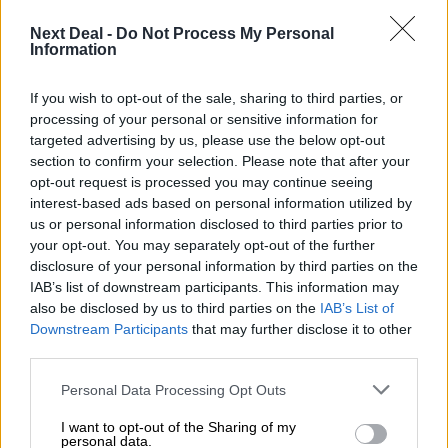
Next Deal -
Do Not Process My Personal
Ροή ειδήσεων
Δημοφιλή
Information
22:39
If you wish to opt-out of the sale, sharing to third parties, or
10.000 φορές η διεθνής επιστημονική κοινότητα παρέπεμψε
processing of your personal or sensitive information for
στο έργο του – Ποιος είναι ο Έλληνας χειρουργός Χρήστος
targeted advertising by us, please use the below opt-out
Κοντοβουνήσιος
section to confirm your selection. Please note that after your
opt-out request is processed you may continue seeing
06.08.2026 - 14:55
interest-based ads based on personal information utilized by
Μιχάλης Τάτσης, Insurance & Healthcare Analyst, διευθυντής
us or personal information disclosed to third parties prior to
Επιχειρηματικής Ανάπτυξης Ομίλου HHG
your opt-out. You may separately opt-out of the further
disclosure of your personal information by third parties on the
06.08.2026 - 13:30
IAB’s list of downstream participants. This information may
Όταν η επόμενη μέρα είναι στάχτη, τι θα πει ο Ασφαλιστικός
also be disclosed by us to third parties on the
IAB’s List of
Διαμεσολαβητής στον πελάτη κλάδου υγείας;
Downstream Participants
that may further disclose it to other
third parties.
06.08.2026 - 12:22
Personal Data Processing Opt Outs
Kavita Patel - PhARMA Innovation Forum: Ένα στα πέντε
καινοτόμα φάρμακα φτάνει τελικά στην Ελλάδα
I want to opt-out of the Sharing of my
personal data.