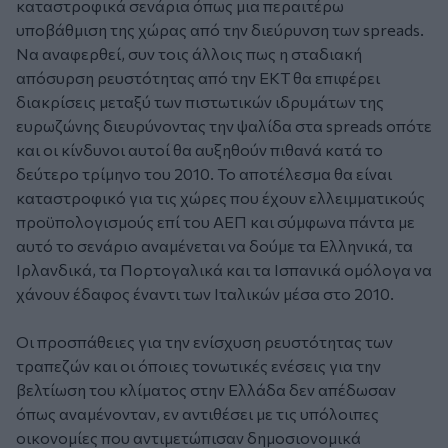
καταστροφικά σενάρια όπως μια περαιτέρω
υποβάθμιση της χώρας από την διεύρυνση των spreads.
Να αναφερθεί, συν τοις άλλοις πως η σταδιακή
απόσυρση ρευστότητας από την ΕΚΤ θα επιφέρει
διακρίσεις μεταξύ των πιστωτικών ιδρυμάτων της
ευρωζώνης διευρύνοντας την ψαλίδα στα spreads οπότε
και οι κίνδυνοι αυτοί θα αυξηθούν πιθανά κατά το
δεύτερο τρίμηνο του 2010. Το αποτέλεσμα θα είναι
καταστροφικό για τις χώρες που έχουν ελλειμματικούς
προϋπολογισμούς επί του ΑΕΠ και σύμφωνα πάντα με
αυτό το σενάριο αναμένεται να δούμε τα Ελληνικά, τα
Ιρλανδικά, τα Πορτογαλικά και τα Ισπανικά ομόλογα να
χάνουν έδαφος έναντι των Ιταλικών μέσα στο 2010.
Οι προσπάθειες για την ενίσχυση ρευστότητας των
τραπεζών και οι όποιες τονωτικές ενέσεις για την
βελτίωση του κλίματος στην Ελλάδα δεν απέδωσαν
όπως αναμένονταν, εν αντιθέσει με τις υπόλοιπες
οικονομίες που αντιμετώπισαν δημοσιονομικά