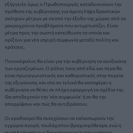
εξήγγειλε όμως ο Πρωθυπουργός καταδεικνύουν την
πρόθεση της κυβέρνησης για άμεση λήψη δραστικών
σκληρών μέτρων με σκοπό την έξοδο της χώρας από τα
μακροχρόνια προβλήματα που αντιμετωπίζει. Είναι
μέτρα προς την σωστή κατεύθυνση τα οποία και
ορίζουν μια νέα ισχυρή συμφωνία μεταξύ πολίτη και
κράτους.
Πονοκέφαλος θα είναι για την κυβέρνηση τα συνδικάτα
των εργαζομένων. Ο ρόλος τους από εδώ και πέρα θα
είναι πρωταγωνιστικός και καθοριστικός στην πορεία
της εξυγίανσης και στο αν τελικά θα καταφέρει η
κυβέρνηση να θέσει σε πλήρη εφαρμογή τα σχέδια της.
Θα αποδεχτούν την ‘νέα συμφωνία’ ή αν θα την
απορρίψουν και πώς θα αντιδράσουν.
Οι κραδασμοί θα συνεχίσουν να ταλαιπωρούν την
εγχώρια αγορά, τουλάχιστον βραχυπρόθεσμα, ενώ η
σωστή τήρηση των δημοσιονομικών του κράτους