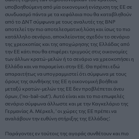
υποβοηθούμενη από μία οικονομική ενίσχυση της ΕΕ σε
συνδυασμό πάντα με τα κεφάλαια που θα καταβληθούν
από το ΔΝΤ σύμφωνα με τους αναλυτές της BNP
αποτελεί την πιο αποτελεσματική λύση και ίσως το πιο
κατάλληλο σενάριο, αποκλείοντας σχεδόν το σενάριο
της χρεοκοπίας και της αποχώρησης της Ελλάδας από
την ΕΕ κάτι που θα επιφέρει τριγμούς στις οικονομίες
των άλλων κρατώ-μελών ή το σενάριο να χρεοκοπήσει η
Ελλάδα και να παραμείνει στην ΕΕ. Θα πρέπει εδώ
απαραιτήτως να υπογραμμιστεί ότι σύμφωνα με τους
όρους της συνθήκης της ΕΕ η οικονομική βοήθεια
μεταξύ κρατών-μελών της ΕΕ δεν προβλέπεται άνευ
όρων, (‘no-bail-out’). Αυτό είναι και το πιο επωφελές
σενάριο σύμφωνα άλλωστε και με την Καγκελάριο της
Γερμανίας Α. Μέρκελ, ‘ οι χώρες της ΕΕ πρέπει να
αναλάβουν την ευθύνη στήριξης της Ελλάδας’.
Παράγοντες εν τούτοις της αγοράς συνθέτουν και πιο