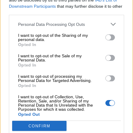
also be disclosed by us to third parties on the
IAB’s List of
Ιωάννης Μπολέτης – ΩΝΑΣΕΙΟ
Downstream Participants
that may further disclose it to other
third parties.
04.08.2026 - 15:33
ERGO Hellas: Μέτρα στήριξης για τους πληγέντες
Personal Data Processing Opt Outs
ασφαλισμένους της από τις πυρκαγιές
I want to opt-out of the Sharing of my
personal data.
04.08.2026 - 12:40
Opted In
Τράπεζα Κύπρου: Ενισχυμένες κατά 31% οι ασφαλιστικές
υπηρεσίες - Κέρδη €252 εκατ. (+7%) και ROTE 18.8% στο
I want to opt-out of the Sale of my
εξάμηνο
Personal Data.
Opted In
04.08.2026 - 11:49
I want to opt-out of processing my
Σπύρος Γεωργαράς - «ΥΓΕΙΑ» / Ερευνητικό και Θεραπευτικό
Personal Data for Targeted Advertising.
Ινστιτούτο ΟΦΘΑΛΜΟΣ
Opted In
I want to opt-out of Collection, Use,
Retention, Sale, and/or Sharing of my
ΠΕΡΙΣΣΟΤΕΡΑ
Personal Data that Is Unrelated with the
Purposes for which it was collected.
Opted Out
CONFIRM