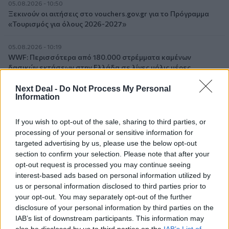
05.08.2026 - 10:50
Ξεκινούν οι αιτήσεις στο vouchers.gov.gr για το Πρόγραμμα
«Τουρισμός για όλους 2026-2027»
05.08.2026 - 10:19
WWF: Περισσότερα από 180.000 στρέμματα καμένων
δασικών εκτάσεων στην Ελλάδα σε λίγες μόλις μέρες
Next Deal -
Do Not Process My Personal
05.08.2026 - 09:45
Information
Η Ελλάδα που αντιστέκεται και επιμένει να μην ασφαλίζεται!
If you wish to opt-out of the sale, sharing to third parties, or
05.08.2026 - 09:20
processing of your personal or sensitive information for
Καλοκαιρινό ταξίδι: Οι 8 συμβουλές που αξίζει να δώσει κάθε
targeted advertising by us, please use the below opt-out
ασφαλιστής στους πελάτες του
section to confirm your selection. Please note that after your
opt-out request is processed you may continue seeing
05.08.2026 - 08:51
interest-based ads based on personal information utilized by
Το εκλογικό «καμπανάκι» της Goldman Sachs, η ισχυρή
us or personal information disclosed to third parties prior to
πιστωτική επέκταση των ελληνικών τραπεζών, το «πάρτι»
your opt-out. You may separately opt-out of the further
στις αγορές, οι «κρυμμένες» αξίες της ΓΕΚ ΤΕΡΝΑ
disclosure of your personal information by third parties on the
IAB’s list of downstream participants. This information may
05.08.2026 - 08:37