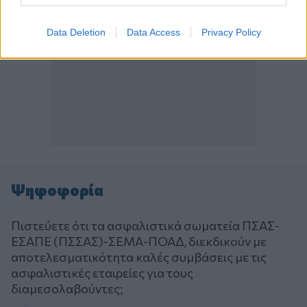
Data Deletion
Data Access
Privacy Policy
Ψηφοφορία
Πιστεύετε ότι τα ασφαλιστικά σωματεία ΠΣΑΣ-
ΕΣΑΠΕ (ΠΣΣΑΣ)-ΣΕΜΑ-ΠΟΑΔ, διεκδικούν με
αποτελεσματικότητα καλές συμβάσεις με τις
ασφαλιστικές εταιρείες για τους
διαμεσολαβούντες;
Επιλογές