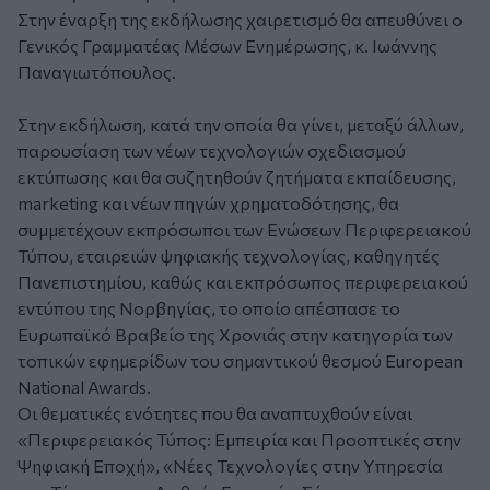
Στην έναρξη της εκδήλωσης χαιρετισμό θα απευθύνει ο
Γενικός Γραμματέας Μέσων Ενημέρωσης, κ. Ιωάννης
Παναγιωτόπουλος.
Στην εκδήλωση, κατά την οποία θα γίνει, μεταξύ άλλων,
παρουσίαση των νέων τεχνολογιών σχεδιασμού
εκτύπωσης και θα συζητηθούν ζητήματα εκπαίδευσης,
marketing και νέων πηγών χρηματοδότησης, θα
συμμετέχουν εκπρόσωποι των Ενώσεων Περιφερειακού
Τύπου, εταιρειών ψηφιακής τεχνολογίας, καθηγητές
Πανεπιστημίου, καθώς και εκπρόσωπος περιφερειακού
εντύπου της Νορβηγίας, το οποίο απέσπασε το
Ευρωπαϊκό Βραβείο της Χρονιάς στην κατηγορία των
τοπικών εφημερίδων του σημαντικού θεσμού European
National Awards.
Οι θεματικές ενότητες που θα αναπτυχθούν είναι
«Περιφερειακός Τύπος: Εμπειρία και Προοπτικές στην
Ψηφιακή Εποχή», «Νέες Τεχνολογίες στην Υπηρεσία