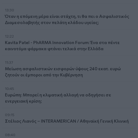
13:30
Όταν η επόμενη μέρα είναι στάχτη, τι θα πει ο Ασφαλιστικός
Διαμεσολαβητής στον πελάτη κλάδου υγείας;
12:22
Kavita Patel - PhARMA Innovation Forum: Ένα στα πέντε
καινοτόμα φάρμακα φτάνει τελικά στην Ελλάδα
11:37
Μείωση ασφαλιστικών εισφορών ύψους 240 εκατ. ευρώ
ζητούν οι έμποροι από την Κυβέρνηση
10:45
Ευρώπη: Μπορεί η κλιματική αλλαγή να οδηγήσει σε
ενεργειακή κρίση;
09:15
Στέλιος Λιανός – INTERAMERICAN / Αθηναϊκή Γενική Κλινική
08:40