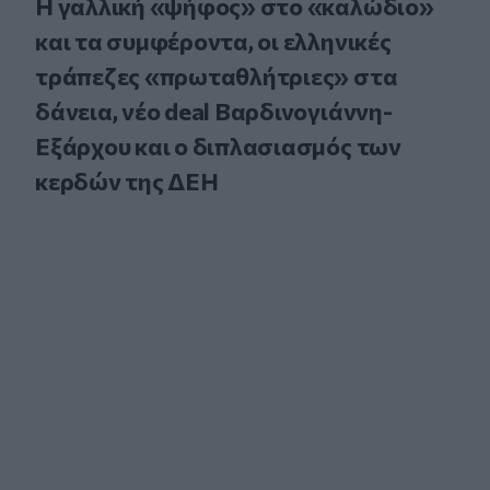
Η γαλλική «ψήφος» στο «καλώδιο»
και τα συμφέροντα, οι ελληνικές
τράπεζες «πρωταθλήτριες» στα
δάνεια, νέο deal Βαρδινογιάννη-
Εξάρχου και ο διπλασιασμός των
κερδών της ΔΕΗ