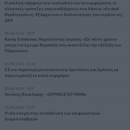
Η γαλλική «ψήφος» στο «καλώδιο» και τα συμφέροντα, οι
ελληνικές τράπεζες «πρωταθλήτριες» στα δάνεια, νέο deal
Βαρδινογιάννη- Εξάρχου και ο διπλασιασμός των κερδών της
ΔΕΗ
05.08.2026 - 13:37
Randy Schekman, Νομπελίστας Ιατρικής: «Σε πέντε χρόνια
μπορεί να έχουμε θεραπεία που αναστέλλει την εξέλιξη του
Πάρκινσον»
05.08.2026 - 12:33
Ε.Ε και παράνομη μετανάστευση: προτάσεις και δράσεις με
παρονομαστή το κοινό συμφέρον
05.08.2026 - 12:11
Αντώνης Βουκλαρής - «ΕΡΡΙΚΟΣ ΝΤΥΝΑΝ»
05.08.2026 - 11:30
Η νέα εποχή στην εκπαίδευση των ασφαλιστικών
διαμεσολαβητών