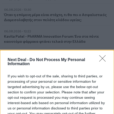
06.08.2026 - 13:30
Όταν η επόμενη μέρα είναι στάχτη, τι θα πει ο Ασφαλιστικός
Διαμεσολαβητής στον πελάτη κλάδου υγείας;
06.08.2026 - 12:22
Kavita Patel - PhARMA Innovation Forum: Ένα στα πέντε
καινοτόμα φάρμακα φτάνει τελικά στην Ελλάδα
06.08.2026 - 11:37
Μείωση ασφαλιστικών εισφορών ύψους 240 εκατ. ευρώ
Next Deal -
Do Not Process My Personal
ζητούν οι έμποροι από την Κυβέρνηση
Information
06.08.2026 - 10:45
If you wish to opt-out of the sale, sharing to third parties, or
Ευρώπη: Μπορεί η κλιματική αλλαγή να οδηγήσει σε
processing of your personal or sensitive information for
ενεργειακή κρίση;
targeted advertising by us, please use the below opt-out
section to confirm your selection. Please note that after your
06.08.2026 - 09:15
opt-out request is processed you may continue seeing
Στέλιος Λιανός – INTERAMERICAN / Αθηναϊκή Γενική Κλινική
interest-based ads based on personal information utilized by
us or personal information disclosed to third parties prior to
06.08.2026 - 08:40
your opt-out. You may separately opt-out of the further