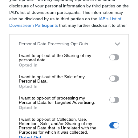
Η γαλλική «ψήφος» στο «καλώδιο» και τα συμφέροντα, οι
disclosure of your personal information by third parties on the
ελληνικές τράπεζες «πρωταθλήτριες» στα δάνεια, νέο deal
IAB’s list of downstream participants. This information may
Βαρδινογιάννη- Εξάρχου και ο διπλασιασμός των κερδών της
also be disclosed by us to third parties on the
IAB’s List of
ΔΕΗ
Downstream Participants
that may further disclose it to other
third parties.
05.08.2026
Randy Schekman, Νομπελίστας Ιατρικής: «Σε πέντε χρόνια
Personal Data Processing Opt Outs
μπορεί να έχουμε θεραπεία που αναστέλλει την εξέλιξη του
Πάρκινσον»
I want to opt-out of the Sharing of my
personal data.
Opted In
05.08.2026
Ε.Ε και παράνομη μετανάστευση: προτάσεις και δράσεις με
I want to opt-out of the Sale of my
Personal Data.
παρονομαστή το κοινό συμφέρον
Opted In
05.08.2026
I want to opt-out of processing my
Αντώνης Βουκλαρής - «ΕΡΡΙΚΟΣ ΝΤΥΝΑΝ»
Personal Data for Targeted Advertising.
Opted In
05.08.2026
I want to opt-out of Collection, Use,
Η νέα εποχή στην εκπαίδευση των ασφαλιστικών
Retention, Sale, and/or Sharing of my
διαμεσολαβητών
Personal Data that Is Unrelated with the
Purposes for which it was collected.
Opted Out