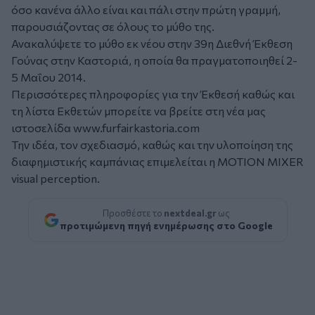
όσο κανένα άλλο είναι και πάλι στην πρώτη γραμμή,
παρουσιάζοντας σε όλους το μύθο της.
Ανακαλύψετε το μύθο εκ νέου στην 39η Διεθνή Έκθεση
Γούνας στην Καστοριά, η οποία θα πραγματοποιηθεί 2-
5 Μαΐου 2014.
Περισσότερες πληροφορίες για την Έκθεσή καθώς και
τη λίστα Εκθετών μπορείτε να βρείτε στη νέα μας
ιστοσελίδα
www.furfairkastoria.com
Την ιδέα, τον σχεδιασμό, καθώς και την υλοποίηση της
διαφημιστικής καμπάνιας επιμελείται η MOTION MIXER
visual perception.
Προσθέστε το
nextdeal.gr
ως
προτιμώμενη πηγή ενημέρωσης στο Google