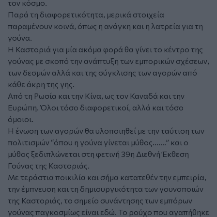
τον κόσμο.
Παρά τη διαφορετικότητα, μερικά στοιχεία
παραμένουν κοινά, όπως η ανάγκη και η λατρεία για τη
γούνα.
Η Καστοριά για μία ακόμα φορά θα γίνει το κέντρο της
γούνας με σκοπό την ανάπτυξη των εμπορικών σχέσεων,
των δεσμών αλλά και της σύγκλισης των αγορών από
κάθε άκρη της γης.
Από τη Ρωσία και την Κίνα, ως τον Καναδά και την
Ευρώπη. Όλοι τόσο διαφορετικοί, αλλά και τόσο
όμοιοι.
Η ένωση των αγορών θα υλοποιηθεί με την ταύτιση των
πολιτισμών “όπου η γούνα γίνεται μύθος.......” και ο
μύθος ξεδιπλώνεται στη φετινή 39η Διεθνή Έκθεση
Γούνας της Καστοριάς.
Με τεράστια ποικιλία και σήμα κατατεθέν την εμπειρία,
την έμπνευση και τη δημιουργικότητα των γουνοποιών
της Καστοριάς, το σημείο συνάντησης των εμπόρων
γούνας παγκοσμίως είναι εδώ. Το ρούχο που αγαπήθηκε