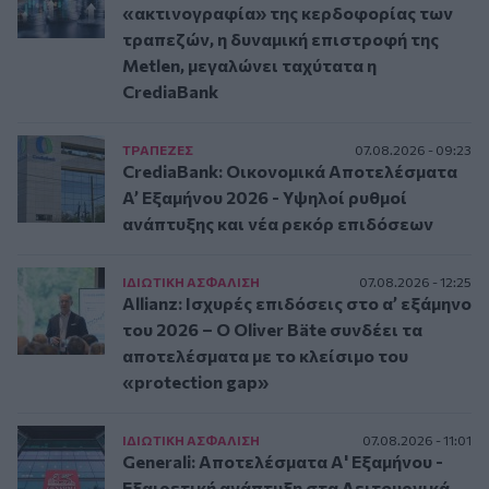
«ακτινογραφία» της κερδοφορίας των
τραπεζών, η δυναμική επιστροφή της
Metlen, μεγαλώνει ταχύτατα η
CrediaBank
ΤΡAΠΕΖΕΣ
07.08.2026 - 09:23
CrediaBank: Οικονομικά Αποτελέσματα
A’ Εξαμήνου 2026 - Υψηλοί ρυθμοί
ανάπτυξης και νέα ρεκόρ επιδόσεων
ΙΔΙΩΤΙΚΗ ΑΣΦAΛΙΣΗ
07.08.2026 - 12:25
Allianz: Ισχυρές επιδόσεις στο α’ εξάμηνο
του 2026 – Ο Oliver Bäte συνδέει τα
αποτελέσματα με το κλείσιμο του
«protection gap»
ΙΔΙΩΤΙΚΗ ΑΣΦAΛΙΣΗ
07.08.2026 - 11:01
Generali: Αποτελέσματα Α' Εξαμήνου -
Εξαιρετική ανάπτυξη στα Λειτουργικά