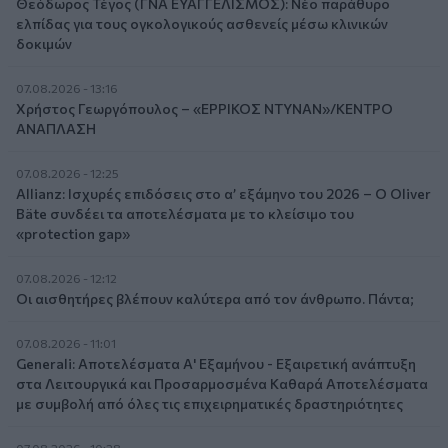
Θεόδωρος Τέγος (ΓΝΑ ΕΥΑΓΓΕΛΙΣΜΟΣ): Νέο παράθυρο
ελπίδας για τους ογκολογικούς ασθενείς μέσω κλινικών
δοκιμών
07.08.2026 - 13:16
Χρήστος Γεωργόπουλος – «ΕΡΡΙΚΟΣ ΝΤΥΝΑΝ»/ΚΕΝΤΡΟ
ΑΝΑΠΛΑΣΗ
07.08.2026 - 12:25
Allianz: Ισχυρές επιδόσεις στο α’ εξάμηνο του 2026 – Ο Oliver
Bäte συνδέει τα αποτελέσματα με το κλείσιμο του
«protection gap»
07.08.2026 - 12:12
Οι αισθητήρες βλέπουν καλύτερα από τον άνθρωπο. Πάντα;
07.08.2026 - 11:01
Generali: Αποτελέσματα Α' Εξαμήνου - Εξαιρετική ανάπτυξη
στα Λειτουργικά και Προσαρμοσμένα Καθαρά Αποτελέσματα
με συμβολή από όλες τις επιχειρηματικές δραστηριότητες