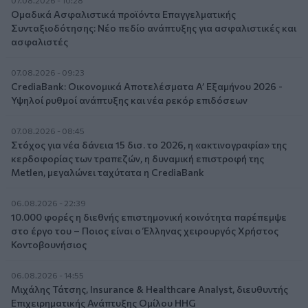
07.08.2026 - 10:28
Ομαδικά Ασφαλιστικά προϊόντα Επαγγελματικής
Συνταξιοδότησης: Νέο πεδίο ανάπτυξης για ασφαλιστικές και
ασφαλιστές
07.08.2026 - 09:23
CrediaBank: Οικονομικά Αποτελέσματα A’ Εξαμήνου 2026 -
Υψηλοί ρυθμοί ανάπτυξης και νέα ρεκόρ επιδόσεων
07.08.2026 - 08:45
Στόχος για νέα δάνεια 15 δισ. το 2026, η «ακτινογραφία» της
κερδοφορίας των τραπεζών, η δυναμική επιστροφή της
Metlen, μεγαλώνει ταχύτατα η CrediaBank
06.08.2026 - 22:39
10.000 φορές η διεθνής επιστημονική κοινότητα παρέπεμψε
στο έργο του – Ποιος είναι ο Έλληνας χειρουργός Χρήστος
Κοντοβουνήσιος
06.08.2026 - 14:55
Μιχάλης Τάτσης, Insurance & Healthcare Analyst, διευθυντής
Επιχειρηματικής Ανάπτυξης Ομίλου HHG