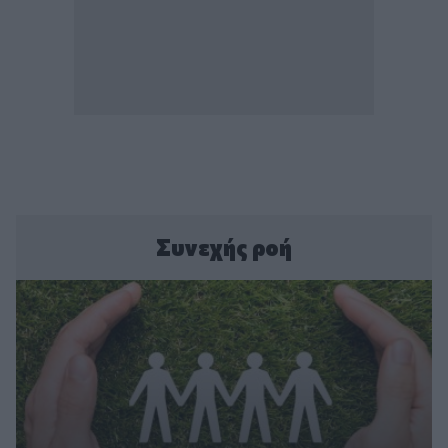
Συνεχής ροή