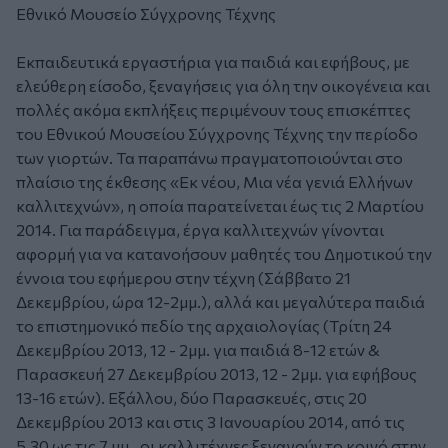
Εθνικό Μουσείο Σύγχρονης Τέχνης
Εκπαιδευτικά εργαστήρια για παιδιά και εφήβους, με
ελεύθερη είσοδο, ξεναγήσεις για όλη την οικογένεια και
πολλές ακόμα εκπλήξεις περιμένουν τους επισκέπτες
του Εθνικού Μουσείου Σύγχρονης Τέχνης την περίοδο
των γιορτών. Τα παραπάνω πραγματοποιούνται στο
πλαίσιο της έκθεσης «Εκ νέου, Μια νέα γενιά Ελλήνων
καλλιτεχνών», η οποία παρατείνεται έως τις 2 Μαρτίου
2014. Για παράδειγμα, έργα καλλιτεχνών γίνονται
αφορμή για να κατανοήσουν μαθητές του Δημοτικού την
έννοια του εφήμερου στην τέχνη (Σάββατο 21
Δεκεμβρίου, ώρα 12-2μμ.), αλλά και μεγαλύτερα παιδιά
το επιστημονικό πεδίο της αρχαιολογίας (Τρίτη 24
Δεκεμβρίου 2013, 12 - 2μμ. για παιδιά 8-12 ετών &
Παρασκευή 27 Δεκεμβρίου 2013, 12 - 2μμ. για εφήβους
13-16 ετών). Εξάλλου, δύο Παρασκευές, στις 20
Δεκεμβρίου 2013 και στις 3 Ιανουαρίου 2014, από τις
5.30 ως τις 7 μμ., οι καλλιτέχνες ξεναγούν το κοινό στην