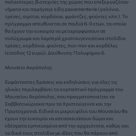
παλαιότερες βιοτεχνίες της χώρας που επεξεργαζόταν
νήματα και παρήγαγε είδη passementerie (γαλόνια,
τρέσες, σιρίτια, κορδόνια, φράντζες, φούντες κλπ.). Το
πρόγραμμα απευθύνεται σε παιδιά 6-9 ετών, τα οποία
θα έχουν την ευκαιρία να μεταμορφώσουν σε
πολύχρωμα και λαμπερά χριστουγεννιάτικα στολίδια
τρέσες, κορδόνια, φούντες, πον-πον και κορδέλες
(είσοδος 12 ευρώ). Διεύθυνση: Πολυφήμου 6.
Μουσείο Ακρόπολης
Ευφάνταστες δράσεις και εκδηλώσεις για όλες τις
ηλικίες περιλαμβάνει το εορταστικό πρόγραμμα του
Μουσείου Ακρόπολης, που πραγματοποιείται τα
Σαββατοκύριακα πριν τα Χριστούγεννα και την
Πρωτοχρονιά. Ειδικά οι μικροί φίλοι του Μουσείου θα
έχουν την ευκαιρία να κατασκευάσουν δώρα και
εδέσματα εμπνευσμένα από την αρχαιότητα, καθώς και
τα δικά τους στολίδια με ιδέες που θα πάρουν από