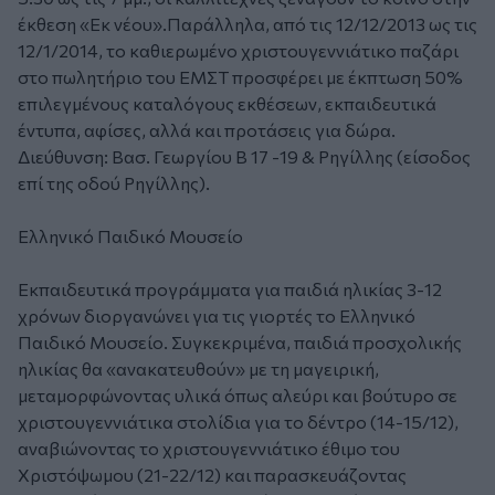
έκθεση «Εκ νέου».Παράλληλα, από τις 12/12/2013 ως τις
12/1/2014, το καθιερωμένο χριστουγεννιάτικο παζάρι
στο πωλητήριο του ΕΜΣΤ προσφέρει με έκπτωση 50%
επιλεγμένους καταλόγους εκθέσεων, εκπαιδευτικά
έντυπα, αφίσες, αλλά και προτάσεις για δώρα.
Διεύθυνση: Βασ. Γεωργίου Β 17 -19 & Ρηγίλλης (είσοδος
επί της οδού Ρηγίλλης).
Ελληνικό Παιδικό Μουσείο
Εκπαιδευτικά προγράμματα για παιδιά ηλικίας 3-12
χρόνων διοργανώνει για τις γιορτές το Ελληνικό
Παιδικό Μουσείο. Συγκεκριμένα, παιδιά προσχολικής
ηλικίας θα «ανακατευθούν» με τη μαγειρική,
μεταμορφώνοντας υλικά όπως αλεύρι και βούτυρο σε
χριστουγεννιάτικα στολίδια για το δέντρο (14-15/12),
αναβιώνοντας το χριστουγεννιάτικο έθιμο του
Χριστόψωμου (21-22/12) και παρασκευάζοντας