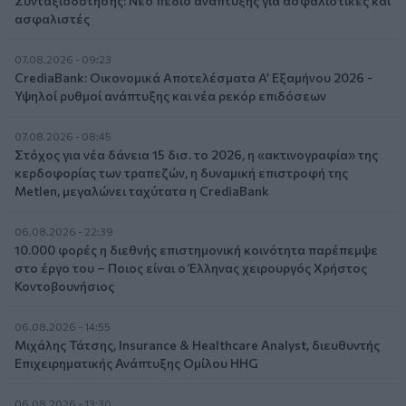
Συνταξιοδότησης: Νέο πεδίο ανάπτυξης για ασφαλιστικές και
ασφαλιστές
07.08.2026 - 09:23
CrediaBank: Οικονομικά Αποτελέσματα A’ Εξαμήνου 2026 -
Υψηλοί ρυθμοί ανάπτυξης και νέα ρεκόρ επιδόσεων
07.08.2026 - 08:45
Στόχος για νέα δάνεια 15 δισ. το 2026, η «ακτινογραφία» της
κερδοφορίας των τραπεζών, η δυναμική επιστροφή της
Metlen, μεγαλώνει ταχύτατα η CrediaBank
06.08.2026 - 22:39
10.000 φορές η διεθνής επιστημονική κοινότητα παρέπεμψε
στο έργο του – Ποιος είναι ο Έλληνας χειρουργός Χρήστος
Κοντοβουνήσιος
06.08.2026 - 14:55
Μιχάλης Τάτσης, Insurance & Healthcare Analyst, διευθυντής
Επιχειρηματικής Ανάπτυξης Ομίλου HHG
06.08.2026 - 13:30