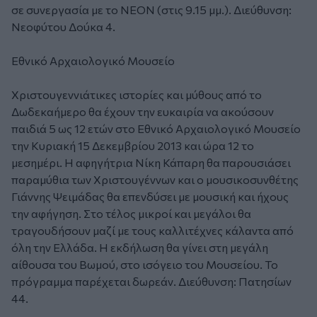
σε συνεργασία με το ΝΕΟΝ (στις 9.15 μμ.). Διεύθυνση:
Νεοφύτου Δούκα 4.
Εθνικό Αρχαιολογικό Μουσείο
Χριστουγεννιάτικες ιστορίες και μύθους από το
Δωδεκαήμερο θα έχουν την ευκαιρία να ακούσουν
παιδιά 5 ως 12 ετών στο Εθνικό Αρχαιολογικό Μουσείο
την Κυριακή 15 Δεκεμβρίου 2013 και ώρα 12 το
μεσημέρι. Η αφηγήτρια Νίκη Κάπαρη θα παρουσιάσει
παραμύθια των Χριστουγέννων και ο μουσικοσυνθέτης
Γιάννης Ψειμάδας θα επενδύσει με μουσική και ήχους
την αφήγηση. Στο τέλος μικροί και μεγάλοι θα
τραγουδήσουν μαζί με τους καλλιτέχνες κάλαντα από
όλη την Ελλάδα. Η εκδήλωση θα γίνει στη μεγάλη
αίθουσα του Βωμού, στο ισόγειο του Μουσείου. Το
πρόγραμμα παρέχεται δωρεάν. Διεύθυνση: Πατησίων
44.