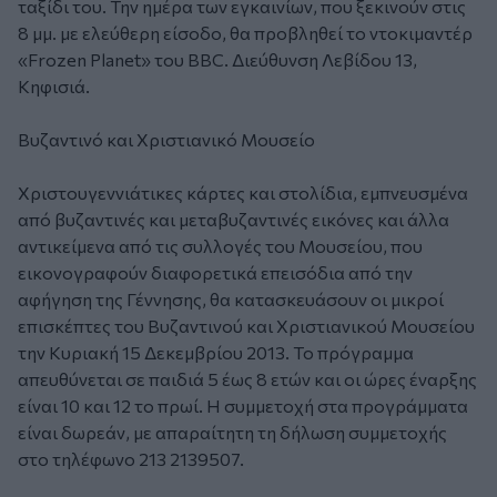
ταξίδι του. Την ημέρα των εγκαινίων, που ξεκινούν στις
8 μμ. με ελεύθερη είσοδο, θα προβληθεί το ντοκιμαντέρ
«Frozen Planet» του BBC. Διεύθυνση Λεβίδου 13,
Κηφισιά.
Βυζαντινό και Χριστιανικό Μουσείο
Χριστουγεννιάτικες κάρτες και στολίδια, εμπνευσμένα
από βυζαντινές και μεταβυζαντινές εικόνες και άλλα
αντικείμενα από τις συλλογές του Μουσείου, που
εικονογραφούν διαφορετικά επεισόδια από την
αφήγηση της Γέννησης, θα κατασκευάσουν οι μικροί
επισκέπτες του Βυζαντινού και Χριστιανικού Μουσείου
την Κυριακή 15 Δεκεμβρίου 2013. Το πρόγραμμα
απευθύνεται σε παιδιά 5 έως 8 ετών και οι ώρες έναρξης
είναι 10 και 12 το πρωί. Η συμμετοχή στα προγράμματα
είναι δωρεάν, με απαραίτητη τη δήλωση συμμετοχής
στο τηλέφωνο 213 2139507.