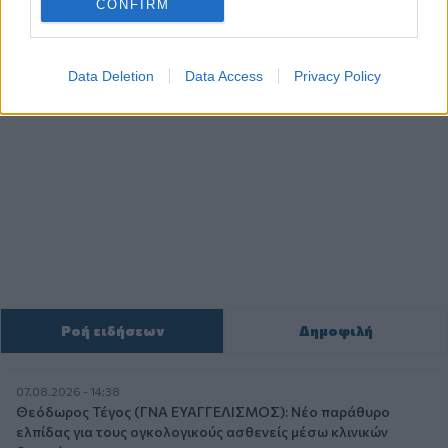
CONFIRM
Data Deletion
Data Access
Privacy Policy
Ροή ειδήσεων
Δημοφιλή
07.08.2026 - 14:38
Θεόδωρος Τέγος (ΓΝΑ ΕΥΑΓΓΕΛΙΣΜΟΣ): Νέο παράθυρο
ελπίδας για τους ογκολογικούς ασθενείς μέσω κλινικών