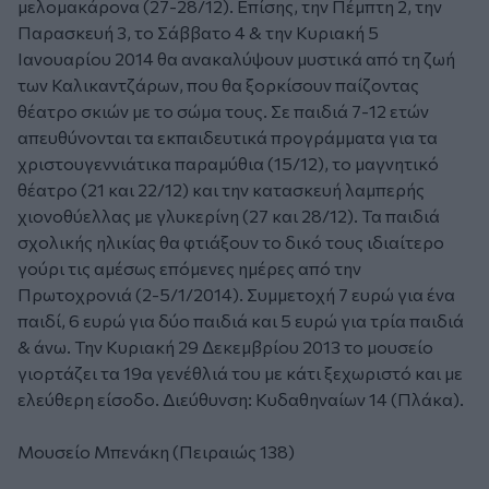
μελομακάρονα (27-28/12). Επίσης, την Πέμπτη 2, την
Παρασκευή 3, το Σάββατο 4 & την Κυριακή 5
Ιανουαρίου 2014 θα ανακαλύψουν μυστικά από τη ζωή
των Καλικαντζάρων, που θα ξορκίσουν παίζοντας
θέατρο σκιών με το σώμα τους. Σε παιδιά 7-12 ετών
απευθύνονται τα εκπαιδευτικά προγράμματα για τα
χριστουγεννιάτικα παραμύθια (15/12), το μαγνητικό
θέατρο (21 και 22/12) και την κατασκευή λαμπερής
χιονοθύελλας με γλυκερίνη (27 και 28/12). Τα παιδιά
σχολικής ηλικίας θα φτιάξουν το δικό τους ιδιαίτερο
γούρι τις αμέσως επόμενες ημέρες από την
Πρωτοχρονιά (2-5/1/2014). Συμμετοχή 7 ευρώ για ένα
παιδί, 6 ευρώ για δύο παιδιά και 5 ευρώ για τρία παιδιά
& άνω. Την Κυριακή 29 Δεκεμβρίου 2013 το μουσείο
γιορτάζει τα 19α γενέθλιά του με κάτι ξεχωριστό και με
ελεύθερη είσοδο. Διεύθυνση: Κυδαθηναίων 14 (Πλάκα).
Μουσείο Μπενάκη (Πειραιώς 138)