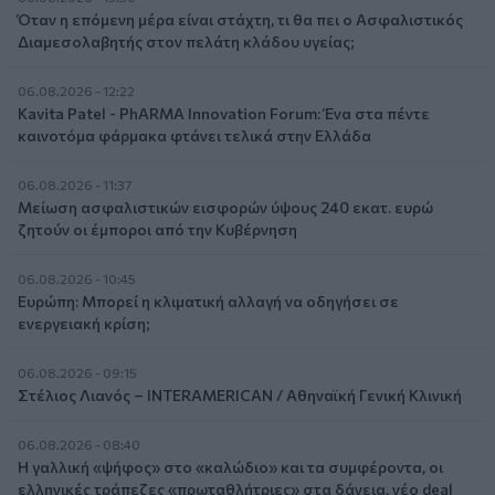
Όταν η επόμενη μέρα είναι στάχτη, τι θα πει ο Ασφαλιστικός
Διαμεσολαβητής στον πελάτη κλάδου υγείας;
06.08.2026 - 12:22
Kavita Patel - PhARMA Innovation Forum: Ένα στα πέντε
καινοτόμα φάρμακα φτάνει τελικά στην Ελλάδα
06.08.2026 - 11:37
Μείωση ασφαλιστικών εισφορών ύψους 240 εκατ. ευρώ
ζητούν οι έμποροι από την Κυβέρνηση
06.08.2026 - 10:45
Ευρώπη: Μπορεί η κλιματική αλλαγή να οδηγήσει σε
ενεργειακή κρίση;
06.08.2026 - 09:15
Στέλιος Λιανός – INTERAMERICAN / Αθηναϊκή Γενική Κλινική
06.08.2026 - 08:40
Η γαλλική «ψήφος» στο «καλώδιο» και τα συμφέροντα, οι
ελληνικές τράπεζες «πρωταθλήτριες» στα δάνεια, νέο deal