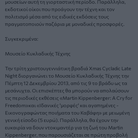
μουσείων αυτή τη γιορταστική περίοδο. Παράλληλα,
εκδοτικοί οίκοι που προάγουν την τέχνη και τον
πολιτισμό μέσα από τις ειδικές εκδόσεις τους
πραγματοποιούν παζάρια με μοναδικές προσφορές.
Συγκεκριμένα:
Μουσείο Κυκλαδικής Τέχνης
Την τρίτη χριστουγεννιάτικη βραδιά Xmas Cycladic Late
Night διοργανώνει το Μουσείο Κυκλαδικής Τέχνης την
Πέμπτη 12 Δεκεμβρίου 2013, από τις 9 το βράδυ ως τα
μεσάνυχτα. Οι επισκέπτες θα μπορούν να απολαύσουν
τις περιοδικές εκθέσεις «Martin Kippenberger: A Cry for
Freedom»και «Ιδανικές 'μορφές' και αγαπημένες -
Εικονογραφώντας ποιήματα του Καβάφη» με μειωμένη
γενική είσοδο (5 ευρώ). Παράλληλα, θα έχουν την
ευκαιρία να δουν ντοκιμαντέρ για τη ζωή του Martin
Kippenberger, που παρουσιάζεται σε πρώτη προβολή