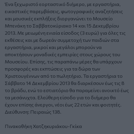
Ένα ξεχωριστό εορταστικό διήμερο, με εργαστήρια,
εικαστικές παρεμβάσεις, φωτογραφικές αναζητήσεις
και μουσικές εκπλήξεις διοργανώνει το Μουσείο
Μπενάκη το Σαββατοκύριακο 14 και 15 Δεκεμβρίου
2013. Με μειωμένη ενιαία είσοδος (3 ευρώ) για όλες τις
εκθέσεις και με δωρεάν συμμετοχή των παιδιών στα
εργαστήρια, μικροί και μεγάλοι μπορούν να
αποκτήσουν μοναδικές εμπειρίες στους χώρους του
Μουσείου. Επίσης, τις παραπάνω μέρες θα υπάρχουν
προσφορές και εκπτώσεις για τα δώρα των
Χριστουγέννων από το πωλητήριο. Τα εργαστήρια το
Σάββατο 14 Δεκεμβρίου 2013 θα διαρκέσουν έως τις 8
το βράδυ, ενώ το εστιατόριο θα παραμείνει ανοικτό έως
τα μεσάνυχτα. Ελεύθερη είσοδο για το διήμερο θα
έχουν επίσης άνεργοι, νέοι έως 22 ετών και φοιτητές.
Διεύθυνση: Πειραιώς 138.
Πινακοθήκη Χατζηκυριάκου-Γκίκα