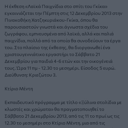
Η έκθεση «Λαϊκά Παιχνίδια στο σπίτι του Γκίκα»
εγκαινιάζεται την Πέμπτη στις 12 Δεκεμβρίου 2013 στην
Πινακοθήκη Χατζηκυριάκου-Γκίκα, όπου θα
παρουσιαστούν γνωστά και άγνωστα σχέδια του
ζωγράφου, εμπνευσμένα από λαϊκά, αλλά και παλιά
παιχνίδια, πολλά από τα οποία θα συνοδεύουν τα έργα
του. Στο πλαίσιο της έκθεσης, θα διοργανωθεί ένα
χριστουγεννιάτικο εργαστήρι το Σάββατο 21
Δεκεμβρίου για παιδιά 4-6 ετών και την οικογένειά
τους. Ώρα 11 πμ - 12.30 το μεσημέρι. Είσοδος 5 ευρώ.
Διεύθυνση: Κριεζώτου 3.
Κτίριο Μέντη
Εκπαιδευτικό πρόγραμμα με τίτλο «Ξύλινα στολίδια με
κλωστές και χρώματα» θα πραγματοποιηθεί το
Σάββατο 21 Δεκεμβρίου 2013, από τις 11 το πρωί ως τις
12.30 το μεσημέρι στο Κτίριο Μέντη, μια από τις