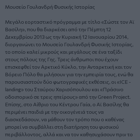
Μουσείο Γουλανδρή Φυσικής Ιστορίας
Μεγάλο εορταστικό πρόγραμμα με τίτλο «Σώστε τον Αϊ
Βασίλη», που θα διαρκέσει από την Πέμπτη 12
Δεκεμβρίου 2013 ως την Κυριακή 12 Ιανουαρίου 2014,
διοργανώνει το Μουσείο Γουλανδρή Φυσικής Ιστορίας,
το οποίο καλεί μικρούς και μεγάλους σε ένα ταξίδι
στους πόλους της Γης. Τρεις άνθρωποι που έχουν
επισκεφθεί τον Αρκτικό Κύκλο, την Ανταρκτική και τον
Βόρειο Πόλο θα μιλήσουν για την εμπειρία τους, ενώ θα
παρουσιαστούν δύο φωτογραφικές εκθέσεις, οι «ICE -
landing» του Σταύρου Χαρισόπουλου και «Πράσινο
οδοιπορικό σε τρεις ηπείρους» από την Green Project.
Επίσης, στο Αίθριο του Κέντρου Γαία, ο Αϊ Βασίλης θα
περιμένει παιδιά με την οικογένειά τους να
διασκεδάσουν, να μάθουν τον τρόπο που ο καθένας
μπορεί να συμβάλλει στη διατήρηση του φυσικού
περιβάλλοντος, αλλά και να τον καθησυχάσουν πριν το