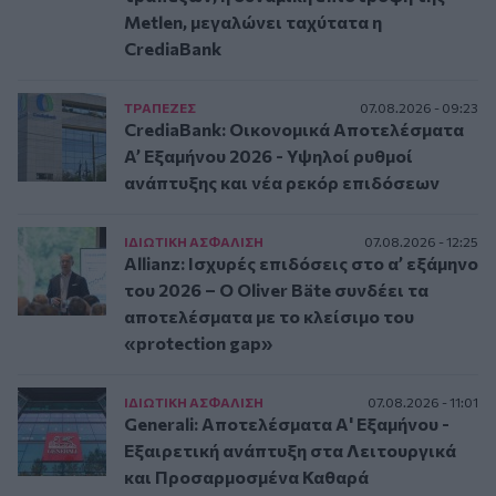
Metlen, μεγαλώνει ταχύτατα η
CrediaBank
ΤΡAΠΕΖΕΣ
07.08.2026 - 09:23
CrediaBank: Οικονομικά Αποτελέσματα
A’ Εξαμήνου 2026 - Υψηλοί ρυθμοί
ανάπτυξης και νέα ρεκόρ επιδόσεων
ΙΔΙΩΤΙΚΗ ΑΣΦAΛΙΣΗ
07.08.2026 - 12:25
Allianz: Ισχυρές επιδόσεις στο α’ εξάμηνο
του 2026 – Ο Oliver Bäte συνδέει τα
αποτελέσματα με το κλείσιμο του
«protection gap»
ΙΔΙΩΤΙΚΗ ΑΣΦAΛΙΣΗ
07.08.2026 - 11:01
Generali: Αποτελέσματα Α' Εξαμήνου -
Εξαιρετική ανάπτυξη στα Λειτουργικά
και Προσαρμοσμένα Καθαρά