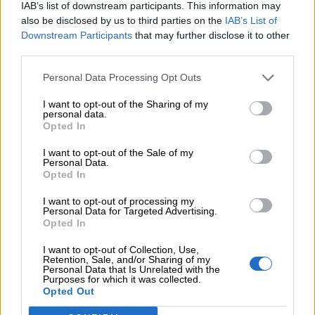
IAB’s list of downstream participants. This information may
Τέλος, το Εθνικό Ίδρυμα Ερευνών προσκαλεί όλους στο
also be disclosed by us to third parties on the
IAB’s List of
χριστουγεννιάτικο παζάρι (13-14 και 16-19 Δεκεμβρίου,
Downstream Participants
that may further disclose it to other
ώρες 11 πμ. έως 8 μμ.), όπου θα διατίθενται εκδόσεις του
third parties.
Ινστιτούτου Ιστορικών Ερευνών και του προγράμματος
Personal Data Processing Opt Outs
«Επιστήμης Κοινωνία» με έκπτωση 50%. Διεύθυνση:
Λεωφόρος Βασ. Κωνσταντίνου 48.
I want to opt-out of the Sharing of my
personal data.
Opted In
Πηγή:
ΑΠΕ-ΜΠΕ
I want to opt-out of the Sale of my
Personal Data.
Opted In
Προσθέστε το
nextdeal.gr
ως
προτιμώμενη πηγή ενημέρωσης στο Google
I want to opt-out of processing my
Personal Data for Targeted Advertising.
Opted In
I want to opt-out of Collection, Use,
Retention, Sale, and/or Sharing of my
Personal Data that Is Unrelated with the
Purposes for which it was collected.
Opted Out