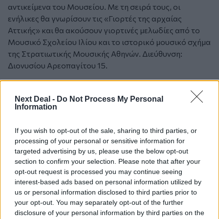
αντικείμενα του Μουσείου. Με τη σειρά τους, οι
ενήλικες θα γνωρίσουν τις «Γιορτές της αρχαίας
Αττικής» και θα ακούσουν γιορτινές μελωδίες από το
Μουσικό Σχολείου Ιλίου και το ιστορικό μουσικό σχήμα
της Στρατιωτικής Μουσικής Αθηνών. Διεύθυνση:
Διονυσίου Αρεοπαγίτου 15.
Bazaar βιβλίων
Next Deal -
Do Not Process My Personal
Information
Τετραήμερο προσφορών από τις 12 ως τις 15
Δεκεμβρίου 2013 (9 πμ. ως 8 μμ.), με εκπτώσεις ως και
If you wish to opt-out of the sale, sharing to third parties, or
50%, πραγματοποιεί ο εκδοτικός οίκος Καπόν στον
processing of your personal or sensitive information for
χώρο του. Μέρος των εσόδων θα διατεθούν στην
targeted advertising by us, please use the below opt-out
Κιβωτό του Κόσμου. Διεύθυνση: Μακρυγιάννη 23-27.
section to confirm your selection. Please note that after your
Επίσης, την Κυριακή 15/12, ο εκδοτικός οίκος
opt-out request is processed you may continue seeing
interest-based ads based on personal information utilized by
«Μέλισσα», διοργανώνει δύο χριστουγεννιάτικες
us or personal information disclosed to third parties prior to
γιορτές με γεύσεις από τη Σαντορίνη και τα Καλάβρυτα,
your opt-out. You may separately opt-out of the further
ενώ όλα τα βιβλία θα έχουν έκπτωση 50%. Διεύθυνση:
disclosure of your personal information by third parties on the
Σκουφά 58.