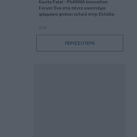
Kavita Patel - PhARMA Innovation
Forum: Ένα στα πέντε καινοτόμα
φάρμακα φτάνει τελικά στην Ελλάδα
11:37
Μείωση ασφαλιστικών εισφορών
ύψους 240 εκατ. ευρώ ζητούν οι
ΠΕΡΙΣΣΟΤΕΡΑ
έμποροι από την Κυβέρνηση
10:45
Ευρώπη: Μπορεί η κλιματική αλλαγή να
οδηγήσει σε ενεργειακή κρίση;
09:15
Στέλιος Λιανός – INTERAMERICAN /
Αθηναϊκή Γενική Κλινική
08:40
Η γαλλική «ψήφος» στο «καλώδιο» και
τα συμφέροντα, οι ελληνικές τράπεζες
«πρωταθλήτριες» στα δάνεια, νέο deal
Βαρδινογιάννη- Εξάρχου και ο