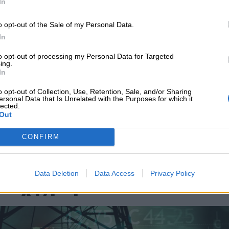
In
ονη διερμηνεία
o opt-out of the Sale of my Personal Data.
In
 το
nextdeal.gr
ως
 ενημέρωσης στο Google
to opt-out of processing my Personal Data for Targeted
ing.
In
o opt-out of Collection, Use, Retention, Sale, and/or Sharing
ersonal Data that Is Unrelated with the Purposes for which it
lected.
Out
CONFIRM
Data Deletion
Data Access
Privacy Policy
υνεχής ροή