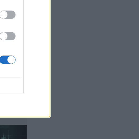
Sachs, η ισχυρή πιστωτική επέκταση
των ελληνικών τραπεζών, το «πάρτι»
στις αγορές, οι «κρυμμένες» αξίες της
ΓΕΚ ΤΕΡΝΑ
05.08.2026 - 08:37
Ιωάννης Μπολέτης – ΩΝΑΣΕΙΟ
04.08.2026 - 15:33
ERGO Hellas: Μέτρα στήριξης για τους
πληγέντες ασφαλισμένους της από τις
πυρκαγιές
04.08.2026 - 12:40
Τράπεζα Κύπρου: Ενισχυμένες κατά
31% οι ασφαλιστικές υπηρεσίες -
Κέρδη €252 εκατ. (+7%) και ROTE
18.8% στο εξάμηνο