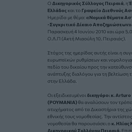
Ο
Δικηγορικός Σύλλογος Πειραιά
, η
Έ
Ελλάδος
και το
Γραφείο Διεθνούς Ασ
Ημερίδα με θέμα:
«Νομικά θέματα Αστ
-Συγκριτικό Δίκαιο Αποζημιώσεων»
Παρασκευή 4 Ιουνίου 2010 και ώρα 5.
Ο.Λ.Π (Ακτή Μιαούλη 10, Πειραιάς).
Στόχος της ημερίδας αυτής είναι η συ
ευρωπαϊκών ρυθμίσεων και νομολογια
πεδίο του δικαίου προς την κατεύθυνσ
ανάπτυξης διαλόγου για τη βελτίωση 
στην Ελλάδα.
Οι εξειδικευμένοι
δικηγόρο
ι
κ. Arturo 
(ΡΟΥΜΑΝΙΑ)
θα αναλύσουν τον τρόπο
ατυχήματος από τα Δικαστήρια της χώ
εθνικής τους νομοθεσίας. Την αντίστοι
νομοθεσία θα παρουσιάσει ο
κ. Ηλίας
Δικηγορικού Συλλόγου Πειραιά.
Επιπ