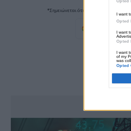
Opted 
*Σημειώνεται ότι θα υπάρχει ταυτόχρ
I want t
Opted 
Προσθέστε
προτιμώμενη πηγή
I want 
Advertis
Opted 
I want t
of my P
was col
Opted 
Σ