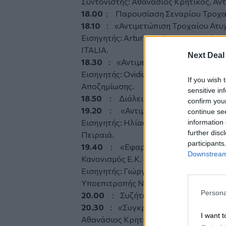
Συντονιστής:
Αθανάσιος Κρητικός, Αντ
18.00
: Παρουσίαση Σεναρίου Τροχα
18.10
: «Αντιμετώπιση Τροχαίου Ατυχ
Εισηγητής:
Arturo Dell'Isola, Δικηγόρ
ITALIA.
Next Deal
18.30
: «Αντιμετώπιση Τροχαίου Ατυ
Εισηγητής: Ovidiu Ciobanu, Δικηγόρο
If you wish 
Αποζημίωσης.
sensitive in
18.50
: Διάλειμμα-Καφές
confirm you
19.20
: «Αντιμετώπιση Τροχαίου Ατ
continue se
Εισηγητής: Ηλίας Κλάππας, Δικηγόρο
information 
further disc
Πειραιά.
participants
19.40
: «Εφαρμοστέο Δίκαιο επί εξω
Downstream 
Κανονισμός Ε.Κ. 864/2007»
Εισηγητής:
Γιώργος Τζανής, Δικηγόρο
Υποεπιτροπής Νομικών Θεμάτων Κλάδο
Persona
20.00
: Συζήτηση
20.30
: «Συγκριτική Επισκόπηση Νο
I want t
Αθανάσιος Κρητικός, Αντιπρόεδρος ε.