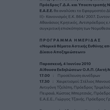
Πρόεδρος Γ.Δ.Α. και Υποεπιτροπής
Ε.Α.Ε.Ε.
θα αναλύσει το Εφαρμοστέο Δ
II)- Κανονισμός Ε.Κ. 864/ 2007. Συντον
Αθανάσιος Κρητικός, Αντιπρόεδρος ε.τ
συγκριτική επισκόπηση των Νομοθεσιώ
Π Ρ Ο Γ Ρ Α Μ Μ Α Η Μ Ε Ρ Ι Δ Α Σ
«Νομικά θέματα Αστικής Ευθύνης απ
Δίκαιο Αποζημιώσεων»
Παρασκευή, 4 Ιουνίου 2010
Αίθουσα Εκδηλώσεων Ο.Λ.Π. (Ακτή Μ
17.00
: Προσέλευση συνέδρων
17.30
: Χαιρετισμοί: Στέλιος Μανου
Αντιγόνη Τζελέπη, Πρόεδρος Τριμελο
Πειραιά, Κώστας Μπερτσιάς, Πρόεδρο
Ε.Α.Ε.Ε., Γιώργος Τζανής, Πρόεδρος 