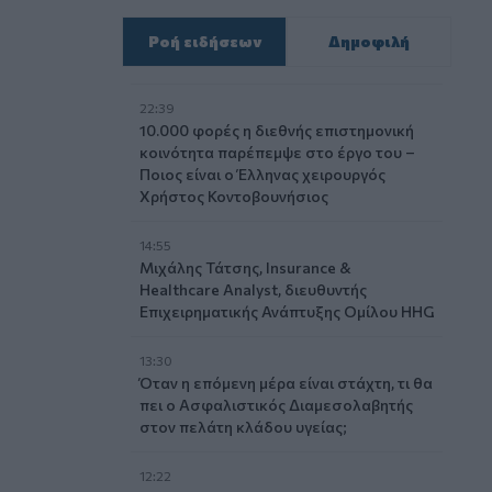
Ροή ειδήσεων
Δημοφιλή
22:39
10.000 φορές η διεθνής επιστημονική
κοινότητα παρέπεμψε στο έργο του –
Ποιος είναι ο Έλληνας χειρουργός
Χρήστος Κοντοβουνήσιος
14:55
Μιχάλης Τάτσης, Insurance &
Healthcare Analyst, διευθυντής
Επιχειρηματικής Ανάπτυξης Ομίλου HHG
13:30
Όταν η επόμενη μέρα είναι στάχτη, τι θα
πει ο Ασφαλιστικός Διαμεσολαβητής
στον πελάτη κλάδου υγείας;
12:22