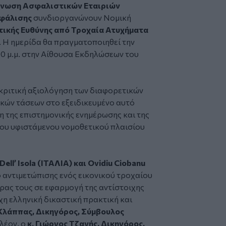
νωση Ασφαλιστικών Εταιριών
φάλισης
συνδιοργανώνουν Νομική
ικής Ευθύνης από Τροχαία Ατυχήματα
. Η ημερίδα θα πραγματοποιηθεί την
00 μ.μ. στην Αίθουσα Εκδηλώσεων του
γκριτική αξιολόγηση των διαφορετικών
κών τάσεων στο εξειδικευμένο αυτό
η της επιστημονικής ενημέρωσης και της
του υφιστάμενου νομοθετικού πλαισίου
Dell’ Isola (ΙΤΑΛΙΑ) και Ovidiu Ciobanu
 αντιμετώπισης ενός εικονικού τροχαίου
ρας τους σε εφαρμογή της αντίστοιχης
χη ελληνική δικαστική πρακτική και
 Κλάππας, Δικηγόρος, Σύμβουλος
λέον, ο
κ. Γιώργος Τζανής, Δικηγόρος,