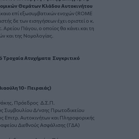
 Νομικών Θεμάτων Κλάδου Αυτοκινήτου
ίκαιο επί εξωσυμβατικών ενοχών (ROME
ιστής δε των εισηγήσεων έχει οριστεί ο κ.
. Αρείου Πάγου, ο οποίος θα κάνει και τη
ν και της Νομολογίας.
ό Τροχαία Ατυχήματα Συγκριτικό
ιαούλη 10- Πειραιάς)
σάκης, Πρόεδρος Δ.Σ.Π.
ύς Συμβουλίου Δ/νσης Πρωτοδικείου
ς Επιτρ. Αυτοκινήτων και Πληροφορικής
Γραφείου Διεθνούς Ασφάλισης (ΓΔΑ)