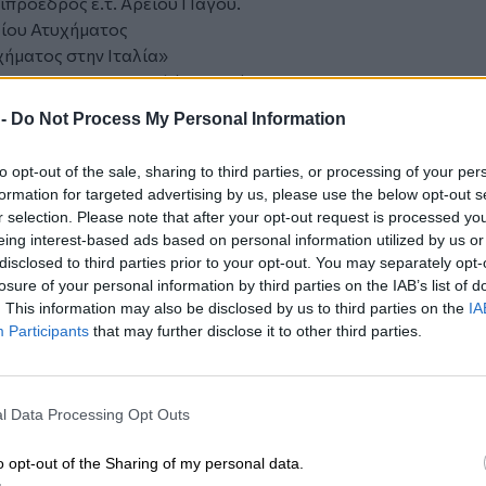
ιπρόεδρος ε.τ. Αρείου Πάγου.
ίου Ατυχήματος
ήματος στην Ιταλία»
ος, Manager DEKRA Claims Services
 -
Do Not Process My Personal Information
χήματος στη Ρουμανία»
ς, Πρόεδρος του Ρουμανικού Οργανισμού
to opt-out of the sale, sharing to third parties, or processing of your per
formation for targeted advertising by us, please use the below opt-out s
r selection. Please note that after your opt-out request is processed y
υχήματος στην Ελλάδα»
eing interest-based ads based on personal information utilized by us or
ς, Σύμβουλος Δικηγορικού Συλλόγου
disclosed to third parties prior to your opt-out. You may separately opt-
losure of your personal information by third parties on the IAB’s list of
. This information may also be disclosed by us to third parties on the
IA
συμβατικών ενοχών (ROME II) -
Participants
that may further disclose it to other third parties.
ς, Πρόεδρος ΓΔΑ, Πρόεδρος
υ Αυτοκινήτου Ε.Α.Ε.Ε..
l Data Processing Opt Outs
μοθεσιών και Νομολογίας»
o opt-out of the Sharing of my personal data.
τ. Αρείου Πάγου.