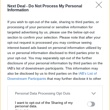
06.08.2026 - 08:40
Next Deal -
Do Not Process My Personal
Information
Η γαλλική «ψήφος» στο «καλώδιο» και τα συμφέροντα, οι
ελληνικές τράπεζες «πρωταθλήτριες» στα δάνεια, νέο deal
Βαρδινογιάννη- Εξάρχου και ο διπλασιασμός των κερδών της
If you wish to opt-out of the sale, sharing to third parties, or
ΔΕΗ
processing of your personal or sensitive information for
targeted advertising by us, please use the below opt-out
05.08.2026 - 13:37
section to confirm your selection. Please note that after your
Randy Schekman, Νομπελίστας Ιατρικής: «Σε πέντε χρόνια
opt-out request is processed you may continue seeing
μπορεί να έχουμε θεραπεία που αναστέλλει την εξέλιξη του
interest-based ads based on personal information utilized by
Πάρκινσον»
us or personal information disclosed to third parties prior to
your opt-out. You may separately opt-out of the further
05.08.2026 - 12:33
disclosure of your personal information by third parties on the
Ε.Ε και παράνομη μετανάστευση: προτάσεις και δράσεις με
IAB’s list of downstream participants. This information may
παρονομαστή το κοινό συμφέρον
also be disclosed by us to third parties on the
IAB’s List of
Downstream Participants
that may further disclose it to other
05.08.2026 - 12:11
third parties.
Αντώνης Βουκλαρής - «ΕΡΡΙΚΟΣ ΝΤΥΝΑΝ»
Personal Data Processing Opt Outs
05.08.2026 - 11:30
I want to opt-out of the Sharing of my
Η νέα εποχή στην εκπαίδευση των ασφαλιστικών
personal data.
διαμεσολαβητών