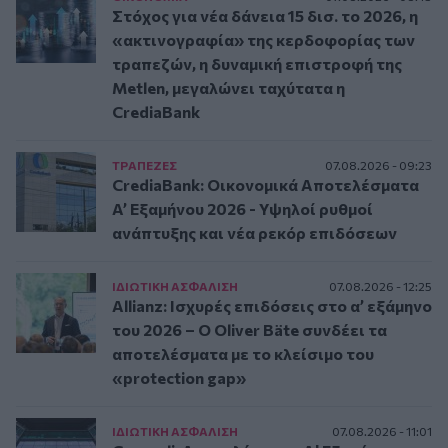
Στόχος για νέα δάνεια 15 δισ. το 2026, η
«ακτινογραφία» της κερδοφορίας των
τραπεζών, η δυναμική επιστροφή της
Metlen, μεγαλώνει ταχύτατα η
CrediaBank
ΤΡAΠΕΖΕΣ
07.08.2026 - 09:23
CrediaBank: Οικονομικά Αποτελέσματα
A’ Εξαμήνου 2026 - Υψηλοί ρυθμοί
ανάπτυξης και νέα ρεκόρ επιδόσεων
ΙΔΙΩΤΙΚΗ ΑΣΦAΛΙΣΗ
07.08.2026 - 12:25
Allianz: Ισχυρές επιδόσεις στο α’ εξάμηνο
του 2026 – Ο Oliver Bäte συνδέει τα
αποτελέσματα με το κλείσιμο του
«protection gap»
ΙΔΙΩΤΙΚΗ ΑΣΦAΛΙΣΗ
07.08.2026 - 11:01