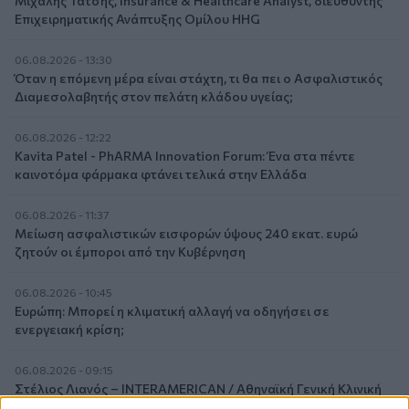
Μιχάλης Τάτσης, Insurance & Healthcare Analyst, διευθυντής
Επιχειρηματικής Ανάπτυξης Ομίλου HHG
06.08.2026 - 13:30
Όταν η επόμενη μέρα είναι στάχτη, τι θα πει ο Ασφαλιστικός
Διαμεσολαβητής στον πελάτη κλάδου υγείας;
06.08.2026 - 12:22
Kavita Patel - PhARMA Innovation Forum: Ένα στα πέντε
καινοτόμα φάρμακα φτάνει τελικά στην Ελλάδα
06.08.2026 - 11:37
Μείωση ασφαλιστικών εισφορών ύψους 240 εκατ. ευρώ
ζητούν οι έμποροι από την Κυβέρνηση
06.08.2026 - 10:45
Ευρώπη: Μπορεί η κλιματική αλλαγή να οδηγήσει σε
ενεργειακή κρίση;
06.08.2026 - 09:15
Στέλιος Λιανός – INTERAMERICAN / Αθηναϊκή Γενική Κλινική