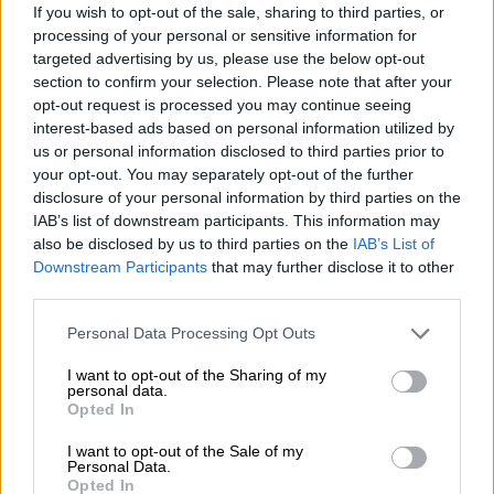
ΑΝΑΠΛΑΣΗ
If you wish to opt-out of the sale, sharing to third parties, or
processing of your personal or sensitive information for
07.08.2026 - 12:25
targeted advertising by us, please use the below opt-out
Allianz: Ισχυρές επιδόσεις στο α’ εξάμηνο του 2026 – Ο Oliver
section to confirm your selection. Please note that after your
Bäte συνδέει τα αποτελέσματα με το κλείσιμο του
opt-out request is processed you may continue seeing
«protection gap»
interest-based ads based on personal information utilized by
us or personal information disclosed to third parties prior to
07.08.2026 - 12:12
your opt-out. You may separately opt-out of the further
Οι αισθητήρες βλέπουν καλύτερα από τον άνθρωπο. Πάντα;
disclosure of your personal information by third parties on the
IAB’s list of downstream participants. This information may
07.08.2026 - 11:01
also be disclosed by us to third parties on the
IAB’s List of
Generali: Αποτελέσματα Α' Εξαμήνου - Εξαιρετική ανάπτυξη
Downstream Participants
that may further disclose it to other
στα Λειτουργικά και Προσαρμοσμένα Καθαρά Αποτελέσματα
third parties.
με συμβολή από όλες τις επιχειρηματικές δραστηριότητες
Personal Data Processing Opt Outs
07.08.2026 - 10:28
I want to opt-out of the Sharing of my
Ομαδικά Ασφαλιστικά προϊόντα Επαγγελματικής
personal data.
Συνταξιοδότησης: Νέο πεδίο ανάπτυξης για ασφαλιστικές και
Opted In
ασφαλιστές
I want to opt-out of the Sale of my
Personal Data.
07.08.2026 - 09:23
Opted In
CrediaBank: Οικονομικά Αποτελέσματα A’ Εξαμήνου 2026 -