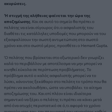
ακυρώσεις.
‘Η στιγμή της αλήθειας φαίνεται την ώρα της
αποζημίωσης
. Και σε αυτό το σημείο θα πρέπει ο
πελάτης να είναι σίγουρος ότι ο ασφαλιστής του
διαθέτει τις κατάλληλες υποδομές που μπορούν να του
εξασφαλίσουν την σωστή αντιμετώπιση στο σωστό
χρόνο και στο σωστό μέρος, προσθέτει ο Hemant Gupta.
‘Ο πελάτης που βρίσκεται στο εξωτερικό δεν γνωρίζει
καλά το περιβάλλον με αποτέλεσμα να μην μπορεί να
κινηθεί εύκολα σε περίπτωση προβλήματος. Το
πρόβλημα αυτό ο καλός ασφαλιστής μπορεί να το
λύσει, κάνοντας ξεκάθαρο στο πελάτη το τρόπο που θα
πρέπει να ακολουθήσει, ώστε να υποβάλει το αίτημα
αποζημίωσης του. Και επί πλέον είναι ιδιαίτερα
σημαντικό να ξέρει ο πελάτης τι πρέπει να κάνει μετά
από ένα ατυχές περιστατικό σε ό,τι αφορά το χρόνο
ανακοίνωσης του, την περιγραφή του γεγονότος καθώς