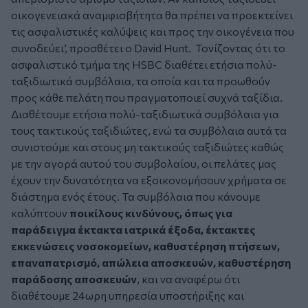
οικογενειακά αναμφισβήτητα θα πρέπει να προεκτείνει
τις ασφαλιστικές καλύψεις και προς την οικογένεια που
συνοδεύει’, προσθέτει ο David Hunt. Τονίζοντας ότι το
ασφαλιστικό τμήμα της HSBC διαθέτει ετήσια πολύ-
ταξιδιωτικά συμβόλαια, τα οποία και τα προωθούν
προς κάθε πελάτη που πραγματοποιεί συχνά ταξίδια.
Διαθέτουμε ετήσια πολύ-ταξιδιωτικά συμβόλαια για
τους τακτικούς ταξιδιώτες, ενώ τα συμβόλαια αυτά τα
συνιστούμε και στους μη τακτικούς ταξιδιώτες καθώς
με την αγορά αυτού του συμβολαίου, οι πελάτες μας
έχουν την δυνατότητα να εξοικονομήσουν χρήματα σε
διάστημα ενός έτους. Τα συμβόλαια που κάνουμε
καλύπτουν
ποικίλους κινδύνους, όπως για
παράδειγμα έκτακτα ιατρικά έξοδα, έκτακτες
εκκενώσεις νοσοκομείων, καθυστέρηση πτήσεων,
επαναπατρισμό, απώλεια αποσκευών, καθυστέρηση
παράδοσης αποσκευών
, και να αναφέρω ότι
διαθέτουμε 24ωρη υπηρεσία υποστήριξης και