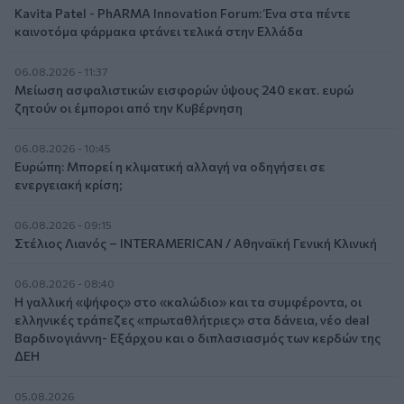
Kavita Patel - PhARMA Innovation Forum: Ένα στα πέντε
καινοτόμα φάρμακα φτάνει τελικά στην Ελλάδα
06.08.2026 - 11:37
Μείωση ασφαλιστικών εισφορών ύψους 240 εκατ. ευρώ
ζητούν οι έμποροι από την Κυβέρνηση
06.08.2026 - 10:45
Ευρώπη: Μπορεί η κλιματική αλλαγή να οδηγήσει σε
ενεργειακή κρίση;
06.08.2026 - 09:15
Στέλιος Λιανός – INTERAMERICAN / Αθηναϊκή Γενική Κλινική
06.08.2026 - 08:40
Η γαλλική «ψήφος» στο «καλώδιο» και τα συμφέροντα, οι
ελληνικές τράπεζες «πρωταθλήτριες» στα δάνεια, νέο deal
Βαρδινογιάννη- Εξάρχου και ο διπλασιασμός των κερδών της
ΔΕΗ
05.08.2026