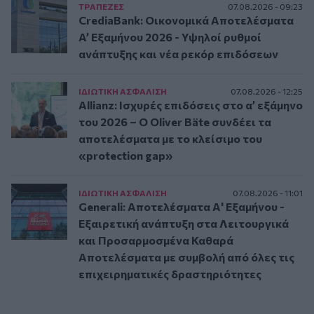
ΤΡAΠΕΖΕΣ
07.08.2026 - 09:23
CrediaBank: Οικονομικά Αποτελέσματα
A’ Εξαμήνου 2026 - Υψηλοί ρυθμοί
ανάπτυξης και νέα ρεκόρ επιδόσεων
ΙΔΙΩΤΙΚΗ ΑΣΦAΛΙΣΗ
07.08.2026 - 12:25
Allianz: Ισχυρές επιδόσεις στο α’ εξάμηνο
του 2026 – Ο Oliver Bäte συνδέει τα
αποτελέσματα με το κλείσιμο του
«protection gap»
ΙΔΙΩΤΙΚΗ ΑΣΦAΛΙΣΗ
07.08.2026 - 11:01
Generali: Αποτελέσματα Α' Εξαμήνου -
Εξαιρετική ανάπτυξη στα Λειτουργικά
και Προσαρμοσμένα Καθαρά
Αποτελέσματα με συμβολή από όλες τις
επιχειρηματικές δραστηριότητες