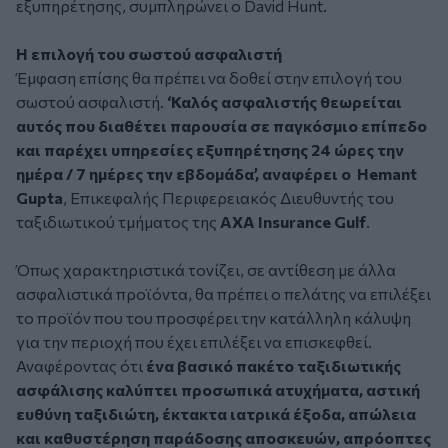
εξυπηρέτησης, συμπληρώνει ο David Hunt.
Η επιλογή του σωστού ασφαλιστή
Έμφαση επίσης θα πρέπει να δοθεί στην επιλογή του
σωστού ασφαλιστή.
‘Καλός ασφαλιστής θεωρείται
αυτός που διαθέτει παρουσία σε παγκόσμιο επίπεδο
και παρέχει υπηρεσίες εξυπηρέτησης 24 ώρες την
ημέρα / 7 ημέρες την εβδομάδα’, αναφέρει ο Hemant
Gupta
, Επικεφαλής Περιφερειακός Διευθυντής του
ταξιδιωτικού τμήματος της
ΑΧΑ Insurance Gulf
.
Όπως χαρακτηριστικά τονίζει, σε αντίθεση με άλλα
ασφαλιστικά προϊόντα, θα πρέπει ο πελάτης να επιλέξει
το προϊόν που του προσφέρει την κατάλληλη κάλυψη
για την περιοχή που έχει επιλέξει να επισκεφθεί.
Αναφέροντας ότι
ένα βασικό πακέτο ταξιδιωτικής
ασφάλισης καλύπτει προσωπικά ατυχήματα, αστική
ευθύνη ταξιδιώτη, έκτακτα ιατρικά έξοδα, απώλεια
και καθυστέρηση παράδοσης αποσκευών, απρόοπτες