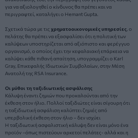
για να αξιολογηθεί ο κίνδυνος θα πρέπει και να
περιγραφτεί, καταλήγει ο Hemant Gupta.
Σχετικά τώρα με τις
χρηματοοικονομικές υπηρεσίες
, ο
πελάτης θα πρέπει να εξασφαλίσει ότι η πολιτική των
καλύψεων υποστηρίζεται από αξιόπιστο και φερέγγυο
οργανισμό, ο οποίος έχει την κεφαλαιακή επάρκεια να
καλύψει κάθε πιθανή απαίτηση, υπογραμμίζει ο Karl
Gray, Επικεφαλής Ιδιωτικών Συμβολαίων, στην Μέση
Ανατολή της RSA Insurance.
Οι μύθοι τη ταξιδιωτικής ασφάλισης
Κάλυψη έναντι ζημιών που προκαλούνται από την
έκθεση στον ήλιο. Πολλοί ταξιδιώτες είναι σίγουρη ότι
η ταξιδιωτική ασφάλιση καλύπτει ζημιές από
υπερβολική έκθεση στον ήλιο – δεν ισχύει
Η ταξιδιωτική ασφαλιστική κάλυψη δεν είναι μόνο ένα
προϊόν –όπως πιστεύουν αρκετοί πελάτες- αλλά και η