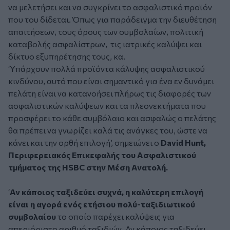
να μελετήσει και να συγκρίνει το ασφαλιστικό προϊόν
που του δίδεται. Όπως για παράδειγμα την διευθέτηση
απαιτήσεων, τους όρους των συμβολαίων, πολιτική
καταβολής ασφαλίστρων, τις ιατρικές καλύψει και
δίκτυο εξυπηρέτησης τους, κα.
‘Υπάρχουν πολλά προϊόντα κάλυψης ασφαλιστικού
κινδύνου, αυτό που είναι σημαντικό για ένα εν δυνάμει
πελάτη είναι να κατανοήσει πλήρως τις διαφορές των
ασφαλιστικών καλύψεων και τα πλεονεκτήματα που
προσφέρει το κάθε συμβόλαιο και ασφαλώς ο πελάτης
θα πρέπει να γνωρίζει καλά τις ανάγκες του, ώστε να
κάνει και την ορθή επιλογή’, σημειώνει ο
David Hunt,
Περιφερειακός Επικεφαλής του Ασφαλιστικού
τμήματος της HSBC στην Μέση Ανατολή.
‘
Αν κάποιος ταξιδεύει συχνά, η καλύτερη επιλογή
είναι η αγορά ενός ετήσιου πολύ-ταξιδιωτικού
συμβολαίου
το οποίο παρέχει καλύψεις για
απεριόριστο αριθμό ταξιδιών. Αν κάποιος ταξιδεύει