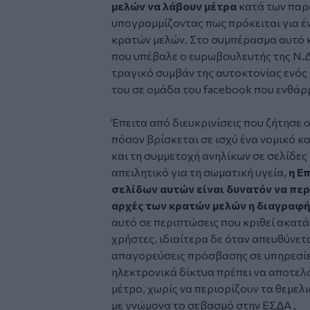
μελών να λάβουν μέτρα
κατά των παρ
υπογραμμίζοντας πως πρόκειται για έν
κρατών μελών. Στο συμπέρασμα αυτό 
που υπέβαλε ο ευρωβουλευτής της Ν.Δ.
τραγικό συμβάν της αυτοκτονίας ενός
του σε ομάδα του facebook που ενθάρ
Έπειτα από διευκρινίσεις που ζήτησε
πόσον βρίσκεται σε ισχύ ένα νομικό 
και τη συμμετοχή ανηλίκων σε σελίδες
απειλητικό για τη σωματική υγεία,
η Ε
σελίδων αυτών είναι δυνατόν να περι
αρχές των κρατών μελών η διαγραφή
αυτό σε περιπτώσεις που κριθεί ακατά
χρήστες, ιδιαίτερα δε όταν απευθύνετ
απαγορεύσεις πρόσβασης σε υπηρεσίε
ηλεκτρονικά δίκτυα πρέπει να αποτελ
μέτρο, χωρίς να περιορίζουν τα θεμελ
με γνώμονα το σεβασμό στην ΕΣΔΑ .