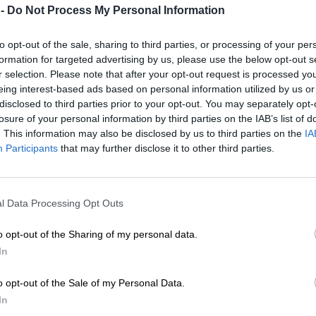
 κατάλληλα μέτρα όχι μόνο σε ευρωπαϊκό
 -
Do Not Process My Personal Information
 περιστατικά όπως αυτό της αυτοκτονίας
ταλία, που προκάλεσε αίσθηση στην
to opt-out of the sale, sharing to third parties, or processing of your per
έ στο μέλλον".
formation for targeted advertising by us, please use the below opt-out s
r selection. Please note that after your opt-out request is processed y
 το
nextdeal.gr
ως
eing interest-based ads based on personal information utilized by us or
 ενημέρωσης στο Google
disclosed to third parties prior to your opt-out. You may separately opt-
losure of your personal information by third parties on the IAB’s list of
. This information may also be disclosed by us to third parties on the
IA
Participants
that may further disclose it to other third parties.
l Data Processing Opt Outs
o opt-out of the Sharing of my personal data.
In
o opt-out of the Sale of my Personal Data.
In