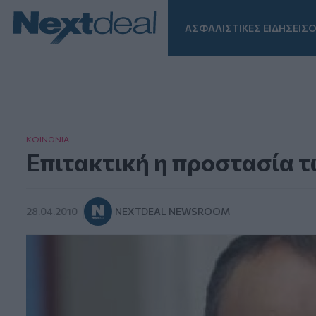
ΑΣΦΑΛΙΣΤΙΚΕΣ ΕΙΔΗΣΕΙΣ
Ο
Facebook
Instagram
LinkedIn
TikTok
X
Homepage
ΚΟΙΝΩΝΙΑ
Επιτακτική η προστασία 
28.04.2010
NEXTDEAL NEWSROOM