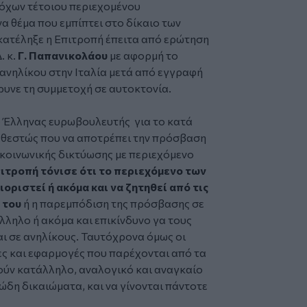
όχων τέτοιου περιεχομένου
α θέμα που εμπίπτει στο δίκαιο των
κατέληξε η Επιτροπή έπειτα από ερώτηση
 κ.
Γ. Παπανικολάου
με αφορμή το
 ανηλίκου στην Ιταλία μετά από εγγραφή
ρυνε τη συμμετοχή σε αυτοκτονία.
 ο Έλληνας ευρωβουλευτής για το κατά
καθεστώς που να αποτρέπει την πρόσβαση
 κοινωνικής δικτύωσης με περιεχόμενο
πιτροπή τόνισε ότι το περιεχόμενο των
οριστεί ή ακόμα και να ζητηθεί από τις
 του
ή η παρεμπόδιση της πρόσβασης σε
λληλο ή ακόμα και επικίνδυνο γα τους
αι σε ανηλίκους. Ταυτόχρονα όμως οι
ς και εφαρμογές που παρέχονται από τα
ούν κατάλληλο, αναλογικό και αναγκαίο
ιώδη δικαιώματα, και να γίνονται πάντοτε