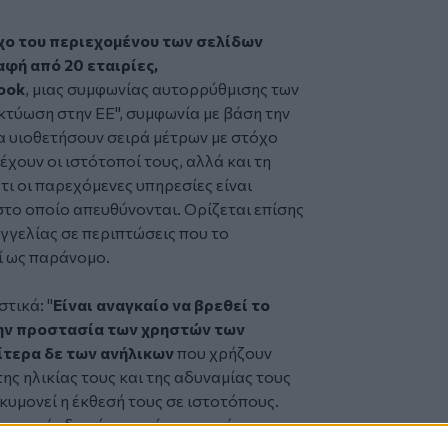
γχο του περιεχομένου των σελίδων
αφή από 20 εταιρίες,
ook
, μιας συμφωνίας αυτορρύθμισης των
κτύωση στην ΕΕ", συμφωνία με βάση την
να υιοθετήσουν σειρά μέτρων με στόχο
χουν οι ιστότοποί τους, αλλά και τη
ι οι παρεχόμενες υπηρεσίες είναι
 στο οποίο απευθύνονται. Ορίζεται επίσης
γγελίας σε περιπτώσεις που το
ί ως παράνομο.
τικά: "
Είναι αναγκαίο να βρεθεί το
την προστασία των χρηστών των
ίτερα δε των ανήλικων
που χρήζουν
ης ηλικίας τους και της αδυναμίας τους
κυμονεί η έκθεσή τους σε ιστοτόπους.
νωνικής δικτύωσης είναι παγκόσμιας