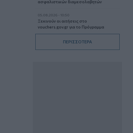
ασφαλιστικών διαμεσολαβητών
05.08.2026 - 10:50
Ξεκινούν οι αιτήσεις στο
vouchers.gov.gr για το Πρόγραμμα
«Τουρισμός για όλους 2026-2027»
ΠΕΡΙΣΣΟΤΕΡΑ
05.08.2026 - 10:19
WWF: Περισσότερα από 180.000
στρέμματα καμένων δασικών εκτάσεων
στην Ελλάδα σε λίγες μόλις μέρες
05.08.2026 - 09:45
Η Ελλάδα που αντιστέκεται και επιμένει
να μην ασφαλίζεται!
05.08.2026 - 09:20
Καλοκαιρινό ταξίδι: Οι 8 συμβουλές που
αξίζει να δώσει κάθε ασφαλιστής
στους πελάτες του