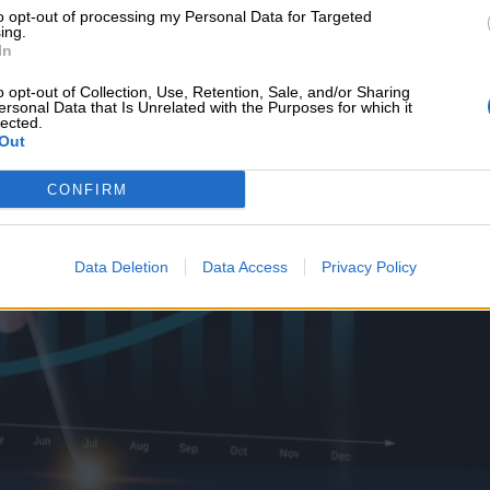
υνεχής ροή
to opt-out of processing my Personal Data for Targeted
ing.
In
o opt-out of Collection, Use, Retention, Sale, and/or Sharing
ersonal Data that Is Unrelated with the Purposes for which it
lected.
Out
CONFIRM
Data Deletion
Data Access
Privacy Policy