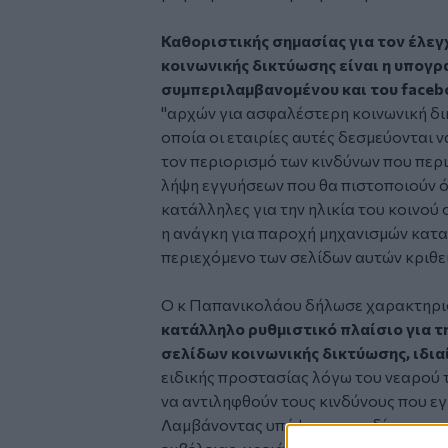
Καθοριστικής σημασίας για τον έλε
κοινωνικής δικτύωσης είναι η υπογρ
συμπεριλαμβανομένου και του faceb
"αρχών για ασφαλέστερη κοινωνική δι
οποία οι εταιρίες αυτές δεσμεύονται 
τον περιορισμό των κινδύνων που περιέ
λήψη εγγυήσεων που θα πιστοποιούν ότ
κατάλληλες για την ηλικία του κοινού
η ανάγκη για παροχή μηχανισμών κατα
περιεχόμενο των σελίδων αυτών κριθε
Ο κ Παπανικολάου δήλωσε χαρακτηρισ
κατάλληλο ρυθμιστικό πλαίσιο για 
σελίδων κοινωνικής δικτύωσης, ιδια
ειδικής προστασίας λόγω του νεαρού τ
να αντιληφθούν τους κινδύνους που εγ
Λαμβάνοντας υπόψη πως τα δίκτυα κοι