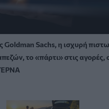
ς Goldman Sachs, η ισχυρή πιστ
εζών, το «πάρτι» στις αγορές, 
 ΤΕΡΝΑ