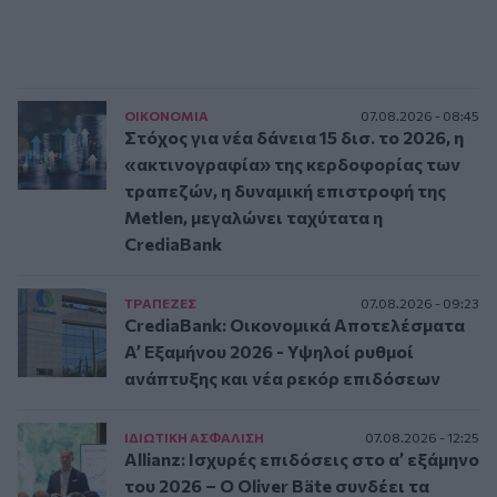
ΟΙΚΟΝΟΜΙΑ
07.08.2026 - 08:45
Στόχος για νέα δάνεια 15 δισ. το 2026, η
«ακτινογραφία» της κερδοφορίας των
τραπεζών, η δυναμική επιστροφή της
Metlen, μεγαλώνει ταχύτατα η
CrediaBank
ΤΡAΠΕΖΕΣ
07.08.2026 - 09:23
CrediaBank: Οικονομικά Αποτελέσματα
A’ Εξαμήνου 2026 - Υψηλοί ρυθμοί
ανάπτυξης και νέα ρεκόρ επιδόσεων
ΙΔΙΩΤΙΚΗ ΑΣΦAΛΙΣΗ
07.08.2026 - 12:25
Allianz: Ισχυρές επιδόσεις στο α’ εξάμηνο
του 2026 – Ο Oliver Bäte συνδέει τα