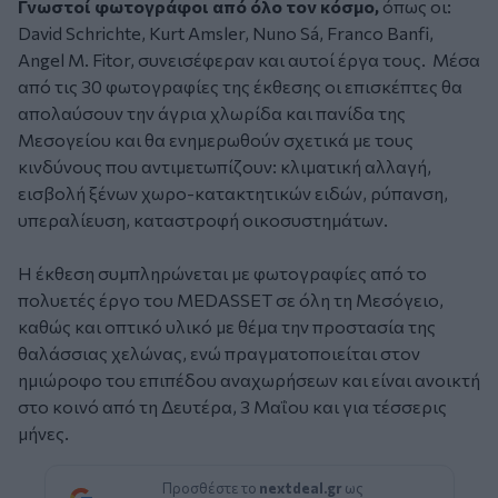
Γνωστοί φωτογράφοι από όλο τον κόσμο,
όπως οι:
David Schrichte, Kurt Amsler, Nuno Sá, Franco Banfi,
Angel M. Fitor, συνεισέφεραν και αυτοί έργα τους. Μέσα
από τις 30 φωτογραφίες της έκθεσης οι επισκέπτες θα
απολαύσουν την άγρια χλωρίδα και πανίδα της
Μεσογείου και θα ενημερωθούν σχετικά με τους
κινδύνους που αντιμετωπίζουν: κλιματική αλλαγή,
εισβολή ξένων χωρο-κατακτητικών ειδών, ρύπανση,
υπεραλίευση, καταστροφή οικοσυστημάτων.
Η έκθεση συμπληρώνεται με φωτογραφίες από το
πολυετές έργο του MEDASSET σε όλη τη Μεσόγειο,
καθώς και οπτικό υλικό με θέμα την προστασία της
θαλάσσιας χελώνας, ενώ πραγματοποιείται στον
ημιώροφο του επιπέδου αναχωρήσεων και είναι ανοικτή
στο κοινό από τη Δευτέρα, 3 Μαΐου και για τέσσερις
μήνες.
Προσθέστε το
nextdeal.gr
ως