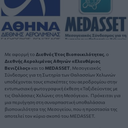
Με αφορμή το
Διεθνές Έτος Βιοποικιλότητας
, ο
Διεθνής Αερολιμένας Αθηνών «Ελευθέριος
Βενιζέλος»
και το
ΜΕDASSET
, Μεσογειακός
Σύνδεσμος για τη Σωτηρία των Θαλασσίων Χελωνών
υποδέχονται τους επισκέπτες του αεροδρομίου στην
εντυπωσιακή φωτογραφική έκθεση «Ταξιδεύοντας με
τις Θαλάσσιες Χελώνες στη Μεσόγειο». Πρόκειται για
μια περιήγηση στη συναρπαστική υποθαλάσσια
βιοποικιλότητα της Μεσογείου, που η προστασία της
αποτελεί τον κύριο σκοπό του MEDASSET.