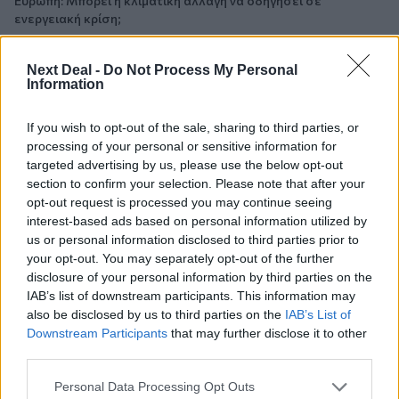
Ευρώπη: Μπορεί η κλιματική αλλαγή να οδηγήσει σε
ενεργειακή κρίση;
06.08.2026 - 09:15
Next Deal -
Do Not Process My Personal
Στέλιος Λιανός – INTERAMERICAN / Αθηναϊκή Γενική Κλινική
Information
06.08.2026 - 08:40
If you wish to opt-out of the sale, sharing to third parties, or
Η γαλλική «ψήφος» στο «καλώδιο» και τα συμφέροντα, οι
processing of your personal or sensitive information for
ελληνικές τράπεζες «πρωταθλήτριες» στα δάνεια, νέο deal
targeted advertising by us, please use the below opt-out
Βαρδινογιάννη- Εξάρχου και ο διπλασιασμός των κερδών της
section to confirm your selection. Please note that after your
ΔΕΗ
opt-out request is processed you may continue seeing
interest-based ads based on personal information utilized by
05.08.2026
us or personal information disclosed to third parties prior to
Randy Schekman, Νομπελίστας Ιατρικής: «Σε πέντε χρόνια
your opt-out. You may separately opt-out of the further
μπορεί να έχουμε θεραπεία που αναστέλλει την εξέλιξη του
disclosure of your personal information by third parties on the
Πάρκινσον»
IAB’s list of downstream participants. This information may
also be disclosed by us to third parties on the
IAB’s List of
05.08.2026
Downstream Participants
that may further disclose it to other
Ε.Ε και παράνομη μετανάστευση: προτάσεις και δράσεις με
third parties.
παρονομαστή το κοινό συμφέρον
Personal Data Processing Opt Outs
05.08.2026