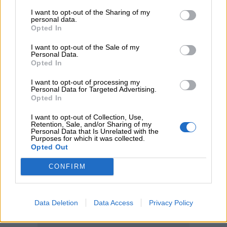
Αντώνης Βουκλαρής - «ΕΡΡΙΚΟΣ ΝΤΥΝΑΝ»
I want to opt-out of the Sharing of my
personal data.
Opted In
05.08.2026
Η νέα εποχή στην εκπαίδευση των ασφαλιστικών
I want to opt-out of the Sale of my
διαμεσολαβητών
Personal Data.
Opted In
I want to opt-out of processing my
ΠΕΡΙΣΣΟΤΕΡΑ
Personal Data for Targeted Advertising.
Opted In
I want to opt-out of Collection, Use,
Retention, Sale, and/or Sharing of my
Personal Data that Is Unrelated with the
Purposes for which it was collected.
Opted Out
CONFIRM
Data Deletion
Data Access
Privacy Policy