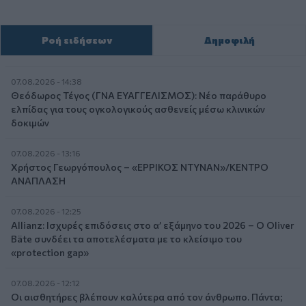
Ροή ειδήσεων
Δημοφιλή
07.08.2026 - 14:38
Θεόδωρος Τέγος (ΓΝΑ ΕΥΑΓΓΕΛΙΣΜΟΣ): Νέο παράθυρο
ελπίδας για τους ογκολογικούς ασθενείς μέσω κλινικών
δοκιμών
07.08.2026 - 13:16
Χρήστος Γεωργόπουλος – «ΕΡΡΙΚΟΣ ΝΤΥΝΑΝ»/ΚΕΝΤΡΟ
ΑΝΑΠΛΑΣΗ
07.08.2026 - 12:25
Allianz: Ισχυρές επιδόσεις στο α’ εξάμηνο του 2026 – Ο Oliver
Bäte συνδέει τα αποτελέσματα με το κλείσιμο του
«protection gap»
07.08.2026 - 12:12
Οι αισθητήρες βλέπουν καλύτερα από τον άνθρωπο. Πάντα;