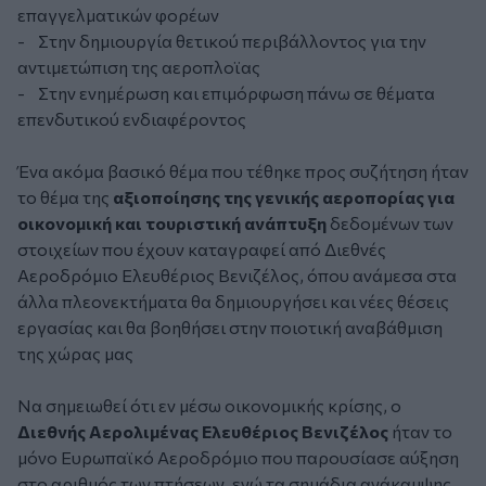
επαγγελματικών φορέων
- Στην δημιουργία θετικού περιβάλλοντος για την
αντιμετώπιση της αεροπλοϊας
- Στην ενημέρωση και επιμόρφωση πάνω σε θέματα
επενδυτικού ενδιαφέροντος
Ένα ακόμα βασικό θέμα που τέθηκε προς συζήτηση ήταν
το θέμα της
αξιοποίησης της γενικής αεροπορίας για
οικονομική και τουριστική ανάπτυξη
δεδομένων των
στοιχείων που έχουν καταγραφεί από Διεθνές
Αεροδρόμιο Ελευθέριος Βενιζέλος, όπου ανάμεσα στα
άλλα πλεονεκτήματα θα δημιουργήσει και νέες θέσεις
εργασίας και θα βοηθήσει στην ποιοτική αναβάθμιση
της χώρας μας
Να σημειωθεί ότι εν μέσω οικονομικής κρίσης, ο
Διεθνής Αερολιμένας Ελευθέριος Βενιζέλος
ήταν το
μόνο Ευρωπαϊκό Αεροδρόμιο που παρουσίασε αύξηση
στο αριθμός των πτήσεων, ενώ τα σημάδια ανάκαμψης