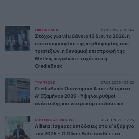
ΟΙΚΟΝΟΜΙΑ
07.08.2026 - 08:45
Στόχος για νέα δάνεια 15 δισ. το 2026, η
«ακτινογραφία» της κερδοφορίας των
τραπεζών, η δυναμική επιστροφή της
Metlen, μεγαλώνει ταχύτατα η
CrediaBank
ΤΡAΠΕΖΕΣ
07.08.2026 - 09:23
CrediaBank: Οικονομικά Αποτελέσματα
A’ Εξαμήνου 2026 - Υψηλοί ρυθμοί
ανάπτυξης και νέα ρεκόρ επιδόσεων
ΙΔΙΩΤΙΚΗ ΑΣΦAΛΙΣΗ
07.08.2026 - 12:25
Allianz: Ισχυρές επιδόσεις στο α’ εξάμηνο
του 2026 – Ο Oliver Bäte συνδέει τα