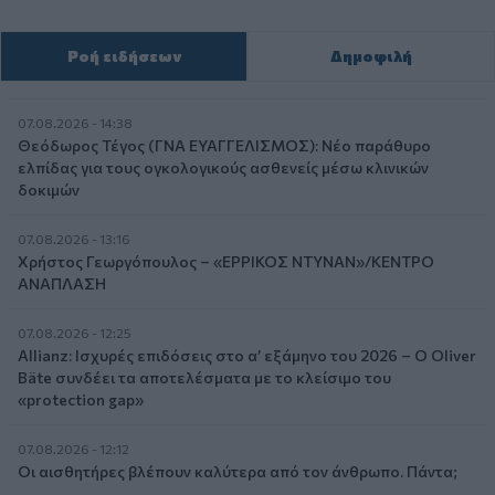
Ροή ειδήσεων
Δημοφιλή
07.08.2026 - 14:38
Θεόδωρος Τέγος (ΓΝΑ ΕΥΑΓΓΕΛΙΣΜΟΣ): Νέο παράθυρο
ελπίδας για τους ογκολογικούς ασθενείς μέσω κλινικών
δοκιμών
07.08.2026 - 13:16
Χρήστος Γεωργόπουλος – «ΕΡΡΙΚΟΣ ΝΤΥΝΑΝ»/ΚΕΝΤΡΟ
ΑΝΑΠΛΑΣΗ
07.08.2026 - 12:25
Allianz: Ισχυρές επιδόσεις στο α’ εξάμηνο του 2026 – Ο Oliver
Bäte συνδέει τα αποτελέσματα με το κλείσιμο του
«protection gap»
07.08.2026 - 12:12
Οι αισθητήρες βλέπουν καλύτερα από τον άνθρωπο. Πάντα;