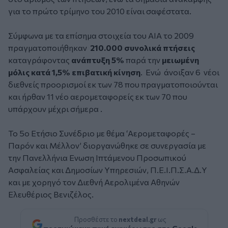
για το πρώτο τρίμηνο του 2010 είναι σαφέστατα.
Σύμφωνα με τα επίσημα στοιχεία του ΑΙΑ το 2009
πραγματοποιήθηκαν
210.000 συνολικά πτήσεις
καταγράφοντας
ανάπτυξη 5%
παρά την
μειωμένη
μόλις κατά 1,5% επιβατική κίνηση
. Ενώ άνοιξαν 6 νέοι
διεθνείς προορισμοί εκ των 78 που πραγματοποιούνται
και ήρθαν 11 νέο αερομεταφορείς εκ των 70 που
υπάρχουν μέχρι σήμερα .
Το 5ο Ετήσιο Συνέδριο με θέμα ‘Αερομεταφορές –
Παρόν και Μέλλον’ διοργανώθηκε σε συνεργασία με
την Πανελλήνια Ενωση Ιπτάμενου Προσωπικού
Ασφαλείας και Δημοσίων Υπηρεσιών, Π.Ε.Ι.Π.Σ.Α.Δ.Υ
και με χορηγό τον Διεθνή Αερολιμένα Αθηνών
Ελευθέριος Βενιζέλος.
Προσθέστε το
nextdeal.gr
ως