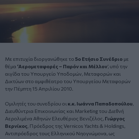
Με επιτυχία διοργανώθηκε το
5ο Ετήσιο Συνέδριο
με
θέμα
‘Αερομεταφορές – Παρόν και Μέλλον
’, υπό την
αιγίδα του Υπουργείο Υποδομών, Μεταφορών και
Δικτύων στο αμφιθέατρο του Υπουργείου Μεταφορών
την Πέμπτη 15 Απριλίου 2010.
Ομιλητές του συνεδρίου οι
κ.κ. Ιωάννα Παπαδοπούλου
,
Διευθύντρια Επικοινωνίας και Marketing του Διεθνή
Αερολιμένα Αθηνών Ελευθέριος Βενιζέλος,
Γιώργος
Βερνίκος
, Πρόεδρος της Vernicos Yachts & Holdings,
Αντιπρόεδρος τους Ελληνικού Νηογνώμονα, ως