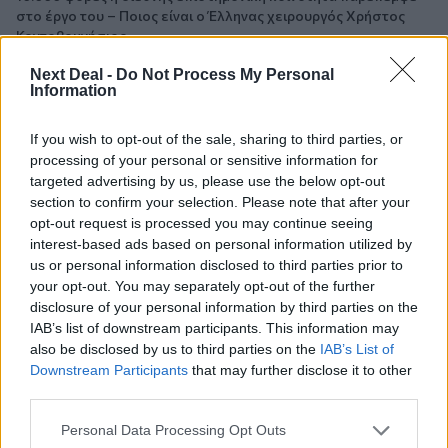
στο έργο του – Ποιος είναι ο Έλληνας χειρουργός Χρήστος
Κοντοβουνήσιος
Next Deal -
Do Not Process My Personal
06.08.2026 - 14:55
Information
Μιχάλης Τάτσης, Insurance & Healthcare Analyst, διευθυντής
Επιχειρηματικής Ανάπτυξης Ομίλου HHG
If you wish to opt-out of the sale, sharing to third parties, or
processing of your personal or sensitive information for
06.08.2026 - 13:30
targeted advertising by us, please use the below opt-out
Όταν η επόμενη μέρα είναι στάχτη, τι θα πει ο Ασφαλιστικός
section to confirm your selection. Please note that after your
Διαμεσολαβητής στον πελάτη κλάδου υγείας;
opt-out request is processed you may continue seeing
interest-based ads based on personal information utilized by
06.08.2026 - 12:22
us or personal information disclosed to third parties prior to
Kavita Patel - PhARMA Innovation Forum: Ένα στα πέντε
your opt-out. You may separately opt-out of the further
καινοτόμα φάρμακα φτάνει τελικά στην Ελλάδα
disclosure of your personal information by third parties on the
IAB’s list of downstream participants. This information may
06.08.2026 - 11:37
also be disclosed by us to third parties on the
IAB’s List of
Μείωση ασφαλιστικών εισφορών ύψους 240 εκατ. ευρώ
Downstream Participants
that may further disclose it to other
ζητούν οι έμποροι από την Κυβέρνηση
third parties.
06.08.2026 - 10:45
Personal Data Processing Opt Outs
Ευρώπη: Μπορεί η κλιματική αλλαγή να οδηγήσει σε