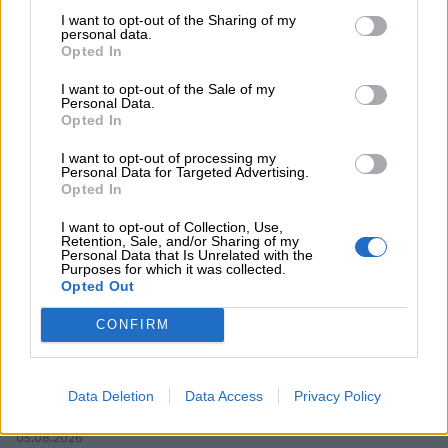
ενεργειακή κρίση;
I want to opt-out of the Sharing of my
personal data.
Opted In
06.08.2026 - 09:15
Στέλιος Λιανός – INTERAMERICAN / Αθηναϊκή Γενική Κλινική
I want to opt-out of the Sale of my
Personal Data.
Opted In
06.08.2026 - 08:40
Η γαλλική «ψήφος» στο «καλώδιο» και τα συμφέροντα, οι
I want to opt-out of processing my
ελληνικές τράπεζες «πρωταθλήτριες» στα δάνεια, νέο deal
Personal Data for Targeted Advertising.
Βαρδινογιάννη- Εξάρχου και ο διπλασιασμός των κερδών της
Opted In
ΔΕΗ
I want to opt-out of Collection, Use,
Retention, Sale, and/or Sharing of my
05.08.2026
Personal Data that Is Unrelated with the
Randy Schekman, Νομπελίστας Ιατρικής: «Σε πέντε χρόνια
Purposes for which it was collected.
Opted Out
μπορεί να έχουμε θεραπεία που αναστέλλει την εξέλιξη του
Πάρκινσον»
CONFIRM
05.08.2026
Ε.Ε και παράνομη μετανάστευση: προτάσεις και δράσεις με
παρονομαστή το κοινό συμφέρον
Data Deletion
Data Access
Privacy Policy
05.08.2026