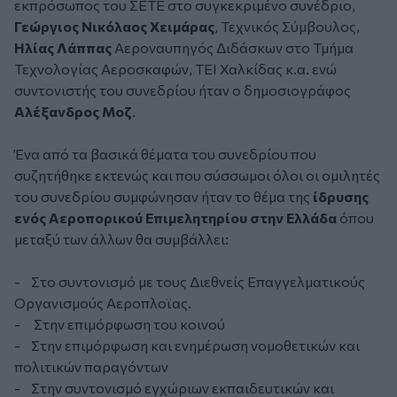
εκπρόσωπος του ΣΕΤΕ στο συγκεκριμένο συνέδριο,
Γεώργιος Νικόλαος Χειμάρας
, Τεχνικός Σύμβουλος,
Ηλίας Λάππας
Αεροναυπηγός Διδάσκων στο Τμήμα
Τεχνολογίας Αεροσκαφών, ΤΕΙ Χαλκίδας κ.α. ενώ
συντονιστής του συνεδρίου ήταν ο δημοσιογράφος
Αλέξανδρος Μοζ
.
Ένα από τα βασικά θέματα του συνεδρίου που
συζητήθηκε εκτενώς και που σύσσωμοι όλοι οι ομιλητές
του συνεδρίου συμφώνησαν ήταν το θέμα της
ίδρυσης
ενός Αεροπορικού Επιμελητηρίου στην Ελλάδα
όπου
μεταξύ των άλλων θα συμβάλλει:
- Στο συντονισμό με τους Διεθνείς Επαγγελματικούς
Οργανισμούς Αεροπλοϊας.
- Στην επιμόρφωση του κοινού
- Στην επιμόρφωση και ενημέρωση νομοθετικών και
πολιτικών παραγόντων
- Στην συντονισμό εγχώριων εκπαιδευτικών και