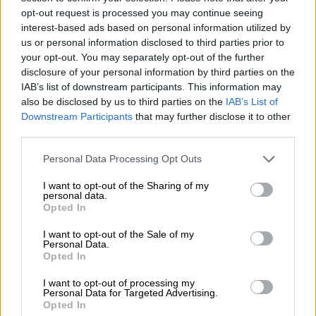
opt-out request is processed you may continue seeing
06.08.2026
interest-based ads based on personal information utilized by
10.000 φορές η διεθνής επιστημονική κοινότητα παρέπεμψε
us or personal information disclosed to third parties prior to
στο έργο του – Ποιος είναι ο Έλληνας χειρουργός Χρήστος
Κοντοβουνήσιος
your opt-out. You may separately opt-out of the further
disclosure of your personal information by third parties on the
IAB’s list of downstream participants. This information may
06.08.2026
also be disclosed by us to third parties on the
IAB’s List of
Μιχάλης Τάτσης, Insurance & Healthcare Analyst, διευθυντής
Downstream Participants
that may further disclose it to other
Επιχειρηματικής Ανάπτυξης Ομίλου HHG
third parties.
06.08.2026
Personal Data Processing Opt Outs
Όταν η επόμενη μέρα είναι στάχτη, τι θα πει ο Ασφαλιστικός
Διαμεσολαβητής στον πελάτη κλάδου υγείας;
I want to opt-out of the Sharing of my
personal data.
Opted In
ΠΕΡΙΣΣΟΤΕΡΑ
I want to opt-out of the Sale of my
Personal Data.
Opted In
I want to opt-out of processing my
Personal Data for Targeted Advertising.
Opted In