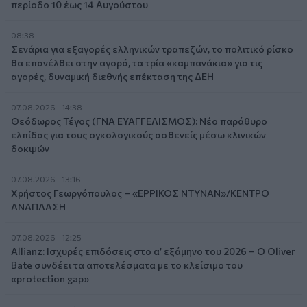
περίοδο 10 έως 14 Αυγούστου
08:38
Σενάρια για εξαγορές ελληνικών τραπεζών, το πολιτικό ρίσκο
θα επανέλθει στην αγορά, τα τρία «καμπανάκια» για τις
αγορές, δυναμική διεθνής επέκταση της ΔΕΗ
07.08.2026 - 14:38
Θεόδωρος Τέγος (ΓΝΑ ΕΥΑΓΓΕΛΙΣΜΟΣ): Νέο παράθυρο
ελπίδας για τους ογκολογικούς ασθενείς μέσω κλινικών
δοκιμών
07.08.2026 - 13:16
Χρήστος Γεωργόπουλος – «ΕΡΡΙΚΟΣ ΝΤΥΝΑΝ»/ΚΕΝΤΡΟ
ΑΝΑΠΛΑΣΗ
07.08.2026 - 12:25
Allianz: Ισχυρές επιδόσεις στο α’ εξάμηνο του 2026 – Ο Oliver
Bäte συνδέει τα αποτελέσματα με το κλείσιμο του
«protection gap»