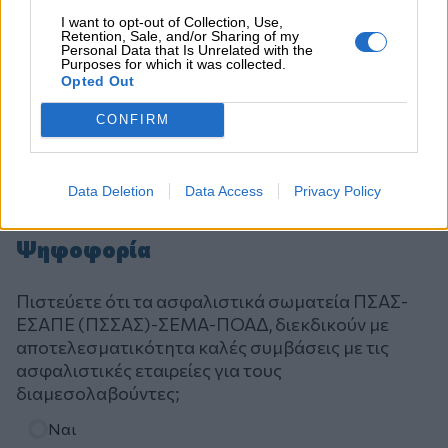
I want to opt-out of Collection, Use,
Retention, Sale, and/or Sharing of my
Personal Data that Is Unrelated with the
Purposes for which it was collected.
Opted Out
CONFIRM
Data Deletion
Data Access
Privacy Policy
Ψηφοφορία
Πιστεύετε ότι τα ασφαλιστικά σωματεία ΠΣΑΣ-
ΕΣΑΠΕ (ΠΣΣΑΣ)-ΣΕΜΑ-ΠΟΑΔ, διεκδικούν με
αποτελεσματικότητα καλές συμβάσεις με τις
ασφαλιστικές εταιρείες για τους
διαμεσολαβούντες;
Επιλογές
Ναι