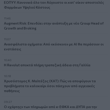
ΕΟΠΥΥ: Κανονικά όλο τον Αύγουστο οι κατ’ οίκον αποστολές
Φαρμάκων Υψηλού Κόστους
11:46
Augment Risk: Επενδύει στην ανάπτυξη με νέο Group Head of
Growth and Broking
11:07
Ανασφάλιστα οχήματα: Από «κόσκινο» με AI θα περάσουν οι
ενστάσεις
10:40
Η Revolut αποκτά πλήρη τραπεζική άδεια στη Γαλλία
10:18
Χρυσόστομος Κ. Μαλτέζος (ΚΑΤ): Πώς να αποφύγουν τα
προβλήματα το καλοκαίρι όσοι πάσχουν από αγγειακές
παθήσεις
09:27
Ο «χάρτης» των πληρωμών από e-ΕΦΚΑ και ΔΥΠΑ για την