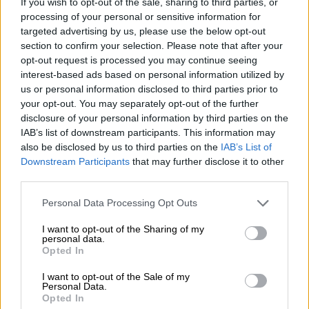
If you wish to opt-out of the sale, sharing to third parties, or
05.08.2026 - 10:50
processing of your personal or sensitive information for
Ξεκινούν οι αιτήσεις στο vouchers.gov.gr για το Πρόγραμμα
targeted advertising by us, please use the below opt-out
«Τουρισμός για όλους 2026-2027»
section to confirm your selection. Please note that after your
opt-out request is processed you may continue seeing
05.08.2026 - 10:19
interest-based ads based on personal information utilized by
WWF: Περισσότερα από 180.000 στρέμματα καμένων
us or personal information disclosed to third parties prior to
δασικών εκτάσεων στην Ελλάδα σε λίγες μόλις μέρες
your opt-out. You may separately opt-out of the further
disclosure of your personal information by third parties on the
05.08.2026 - 09:45
IAB’s list of downstream participants. This information may
Η Ελλάδα που αντιστέκεται και επιμένει να μην ασφαλίζεται!
also be disclosed by us to third parties on the
IAB’s List of
Downstream Participants
that may further disclose it to other
third parties.
05.08.2026 - 09:20
Καλοκαιρινό ταξίδι: Οι 8 συμβουλές που αξίζει να δώσει κάθε
Personal Data Processing Opt Outs
ασφαλιστής στους πελάτες του
I want to opt-out of the Sharing of my
personal data.
ΠΕΡΙΣΣΟΤΕΡΑ
Opted In
I want to opt-out of the Sale of my
Personal Data.
Opted In