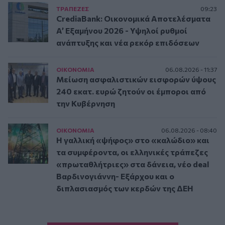
ΤΡAΠΕΖΕΣ
09:23
CrediaBank: Οικονομικά Αποτελέσματα
A’ Εξαμήνου 2026 - Υψηλοί ρυθμοί
ανάπτυξης και νέα ρεκόρ επιδόσεων
ΟΙΚΟΝΟΜΙΑ
06.08.2026 - 11:37
Μείωση ασφαλιστικών εισφορών ύψους
240 εκατ. ευρώ ζητούν οι έμποροι από
την Κυβέρνηση
ΟΙΚΟΝΟΜΙΑ
06.08.2026 - 08:40
Η γαλλική «ψήφος» στο «καλώδιο» και
τα συμφέροντα, οι ελληνικές τράπεζες
«πρωταθλήτριες» στα δάνεια, νέο deal
Βαρδινογιάννη- Εξάρχου και ο
διπλασιασμός των κερδών της ΔΕΗ