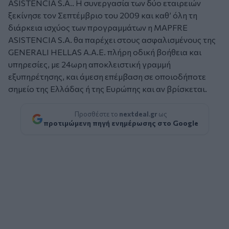
ASISTENCIA S.A.. Η συνεργασία των δύο εταιρειών
ξεκίνησε τον Σεπτέμβριο του 2009 και καθ’ όλη τη
διάρκεια ισχύος των προγραμμάτων η MAPFRE
ASISTENCIA S.A. θα παρέχει στους ασφαλισμένους της
GENERALI HELLAS A.A.E. πλήρη οδική βοήθεια και
υπηρεσίες, με 24ωρη αποκλειστική γραμμή
εξυπηρέτησης, και άμεση επέμβαση σε οποιοδήποτε
σημείο της Ελλάδας ή της Ευρώπης και αν βρίσκεται.
Προσθέστε το
nextdeal.gr
ως
προτιμώμενη πηγή ενημέρωσης στο Google