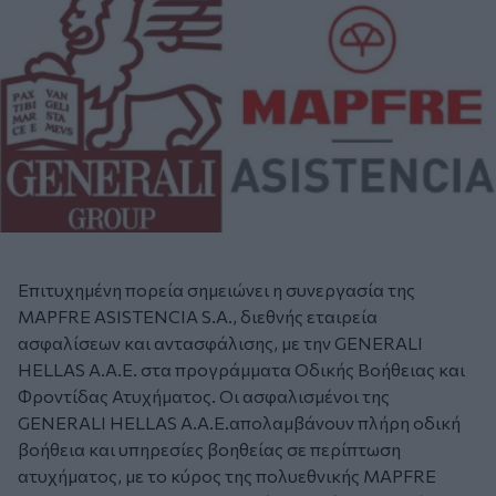
Επιτυχημένη πορεία σημειώνει η συνεργασία της
MAPFRE ASISTENCIA S.A., διεθνής εταιρεία
ασφαλίσεων και αντασφάλισης, με την GENERALI
HELLAS A.A.E. στα προγράμματα Οδικής Βοήθειας και
Φροντίδας Ατυχήματος. Οι ασφαλισμένοι της
GENERALI HELLAS A.A.E.απολαμβάνουν πλήρη οδική
βοήθεια και υπηρεσίες βοηθείας σε περίπτωση
ατυχήματος, με το κύρος της πολυεθνικής MAPFRE