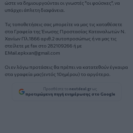
ώστε να δημιουργούνται οι γνωστές "οι φούσκες", να
υπάρχει άπλετη διαφάνεια.
Τις τοποθετήσεις σας μπορείτε να μας τις καταθέσετε
στα Γραφεία της Ένωσης Προστασίας Καταναλωτών Ν.
Χανίων Πλ.1866 αριθ.2 αυτοπροσώπως ή να μας τις
στείλετε με fax στο 282109266 ή με
EMail.epkxan@gmail.com
Οι εν λόγω προτάσεις θα πρέπει να κατατεθούν έγκαιρα
στα γραφεία μας(εντός 10ημέρου) το αργότερο.
Προσθέστε το
nextdeal.gr
ως
προτιμώμενη πηγή ενημέρωσης στο Google