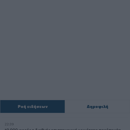
Ροή ειδήσεων
Δημοφιλή
22:39
10.000 φορές η διεθνής επιστημονική κοινότητα παρέπεμψε