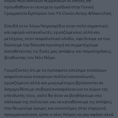
νόμου περί αστικών συμβάσεων οι οποίες θα
προωθηθούν εν συνεχεία ομαδικά στην Γενική
Γραμματεία Εμπορίου του Υπ.Οικον.Ανταγ.&Ναυτιλίας .
Επειδή το εν λόγω Νομοσχέδιο είναι πολύ σημαντικό,
και αφορά καταναλωτές, εργαζόμενους αλλά και
μετόχους, στον ασφαλιστικό κλάδο, οφείλουμε να του
δώσουμε την δέουσα προσοχή να συμμετέχουμε
καταθέτοντας τις δικές μας απόψεις και παρατηρήσεις,
βοηθώντας τον Νέο Νόμο.
Γνωρίζοντες ότι με το πρόσφατο κλείσιμο τεσσάρων
ασφαλιστικών εταιρειών πολλοί καταναλωτές,
εργαζόμενοι αλλά και μικρομέτοχοι βρίσκονται σε
άσχημη θέση με σοβαρή ανασφάλεια για το αύριο της
επένδυσής τους, καλό θα ήταν να βοηθήσουμε στο
κάλεσμα της πολιτείας και να καταθέσουμε τις απόψεις
που θεωρούμε ώριμες και καινοτόμες στην σημερινή
πραγματικότητα, ώστε ο νέος Νόμος να μην αφήνει κενά