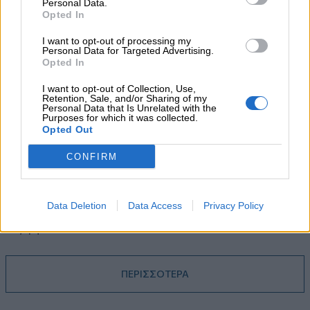
Personal Data.
05.08.2026 - 08:51
Opted In
Το εκλογικό «καμπανάκι» της Goldman Sachs, η ισχυρή
πιστωτική επέκταση των ελληνικών τραπεζών, το «πάρτι»
I want to opt-out of processing my
Personal Data for Targeted Advertising.
στις αγορές, οι «κρυμμένες» αξίες της ΓΕΚ ΤΕΡΝΑ
Opted In
05.08.2026 - 08:37
I want to opt-out of Collection, Use,
Ιωάννης Μπολέτης – ΩΝΑΣΕΙΟ
Retention, Sale, and/or Sharing of my
Personal Data that Is Unrelated with the
Purposes for which it was collected.
04.08.2026 - 15:33
Opted Out
ERGO Hellas: Μέτρα στήριξης για τους πληγέντες
ασφαλισμένους της από τις πυρκαγιές
CONFIRM
04.08.2026 - 12:40
Τράπεζα Κύπρου: Ενισχυμένες κατά 31% οι ασφαλιστικές
Data Deletion
Data Access
Privacy Policy
υπηρεσίες - Κέρδη €252 εκατ. (+7%) και ROTE 18.8% στο
εξάμηνο
ΠΕΡΙΣΣΟΤΕΡΑ