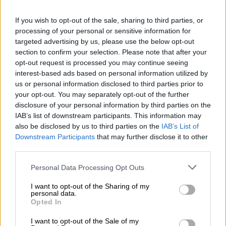
Αντώνης Βουκλαρής - «ΕΡΡΙΚΟΣ ΝΤΥΝΑΝ»
If you wish to opt-out of the sale, sharing to third parties, or
05.08.2026 - 11:30
processing of your personal or sensitive information for
Η νέα εποχή στην εκπαίδευση των ασφαλιστικών
targeted advertising by us, please use the below opt-out
διαμεσολαβητών
section to confirm your selection. Please note that after your
opt-out request is processed you may continue seeing
05.08.2026 - 10:50
interest-based ads based on personal information utilized by
Ξεκινούν οι αιτήσεις στο vouchers.gov.gr για το Πρόγραμμα
us or personal information disclosed to third parties prior to
«Τουρισμός για όλους 2026-2027»
your opt-out. You may separately opt-out of the further
disclosure of your personal information by third parties on the
IAB’s list of downstream participants. This information may
05.08.2026 - 10:19
WWF: Περισσότερα από 180.000 στρέμματα καμένων
also be disclosed by us to third parties on the
IAB’s List of
δασικών εκτάσεων στην Ελλάδα σε λίγες μόλις μέρες
Downstream Participants
that may further disclose it to other
third parties.
05.08.2026 - 09:45
Personal Data Processing Opt Outs
Η Ελλάδα που αντιστέκεται και επιμένει να μην ασφαλίζεται!
I want to opt-out of the Sharing of my
05.08.2026 - 09:20
personal data.
Καλοκαιρινό ταξίδι: Οι 8 συμβουλές που αξίζει να δώσει κάθε
Opted In
ασφαλιστής στους πελάτες του
I want to opt-out of the Sale of my