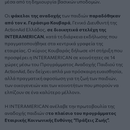
μέσα από τη δημιουργία βασικών υποδομών.
Οι
φάκελοι της αναδοχής
των παιδιών
παραδόθηκαν
από τον κ. Γεράσιμο Κουβαρά
, Γενικό Διευθυντή της
ActionAid Ελλάδος,
σε διοικητικά στελέχη της
INTERAMERICAN
, κατά τη διάρκεια εκδήλωσης που
πραγματοποιήθηκε στα κεντρικά γραφεία της
εταιρείας. Ο κύριος Κουβαράς δήλωσε
«Η στήριξη που
προσφέρει η INTERAMERICAN σε κοινότητες σε 14
χώρες μέσω του Προγράμματος Αναδοχής Παιδιού της
ActionAid, δεν δείχνει απλά μια πρόσκαιρη ευαισθησία,
αλλά πραγματική αφοσίωση για τη ζωή των παιδιών,
των οικογενειών και των κοινοτήτων που μπορούν να
ελπίζουν σε ένα καλύτερο μέλλον».
Η INTERAMERICAN ανέλαβε την πρωτοβουλία της
αναδοχής παιδιών σ
το πλαίσιο του προγράμματος
Εταιρικής Κοινωνικής Ευθύνης “Πράξεις Ζωής”.