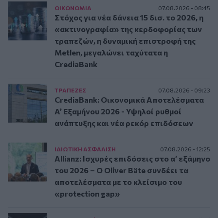
ΟΙΚΟΝΟΜΙΑ
07.08.2026 - 08:45
Στόχος για νέα δάνεια 15 δισ. το 2026, η
«ακτινογραφία» της κερδοφορίας των
τραπεζών, η δυναμική επιστροφή της
Metlen, μεγαλώνει ταχύτατα η
CrediaBank
ΤΡAΠΕΖΕΣ
07.08.2026 - 09:23
CrediaBank: Οικονομικά Αποτελέσματα
A’ Εξαμήνου 2026 - Υψηλοί ρυθμοί
ανάπτυξης και νέα ρεκόρ επιδόσεων
ΙΔΙΩΤΙΚΗ ΑΣΦAΛΙΣΗ
07.08.2026 - 12:25
Allianz: Ισχυρές επιδόσεις στο α’ εξάμηνο
του 2026 – Ο Oliver Bäte συνδέει τα
αποτελέσματα με το κλείσιμο του
«protection gap»