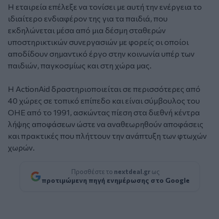
Η εταιρεία επέλεξε να τονίσει με αυτή την ενέργεια το
ιδιαίτερο ενδιαφέρον της για τα παιδιά, που
εκδηλώνεται μέσα από μια δέσμη σταθερών
υποστηρικτικών συνεργασιών με φορείς οι οποίοι
αποδίδουν σημαντικό έργο στην κοινωνία υπέρ των
παιδιών, παγκοσμίως και στη χώρα μας.
Η ΑctionAid δραστηριοποιείται σε περισσότερες από
40 χώρες σε τοπικό επίπεδο και είναι σύμβουλος του
ΟΗΕ από το 1991, ασκώντας πίεση στα διεθνή κέντρα
λήψης αποφάσεων ώστε να αναθεωρηθούν αποφάσεις
και πρακτικές που πλήττουν την ανάπτυξη των φτωχών
χωρών.
Προσθέστε το
nextdeal.gr
ως
προτιμώμενη πηγή ενημέρωσης στο Google