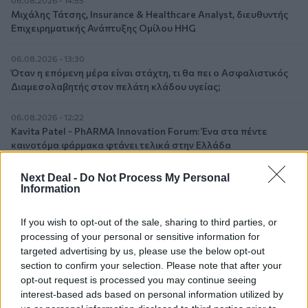
06.08.2026 - 14:55
Μιχάλης Τάτσης, Insurance & Healthcare Analyst, διευθυντής
Επιχειρηματικής Ανάπτυξης Ομίλου HHG
06.08.2026 - 13:30
Όταν η επόμενη μέρα είναι στάχτη, τι θα πει ο Ασφαλιστικός
Διαμεσολαβητής στον πελάτη κλάδου υγείας;
06.08.2026 - 12:22
Kavita Patel - PhARMA Innovation Forum: Ένα στα πέντε
καινοτόμα φάρμακα φτάνει τελικά στην Ελλάδα
06.08.2026 - 11:37
Next Deal -
Do Not Process My Personal
Information
Μείωση ασφαλιστικών εισφορών ύψους 240 εκατ. ευρώ
ζητούν οι έμποροι από την Κυβέρνηση
If you wish to opt-out of the sale, sharing to third parties, or
06.08.2026 - 10:45
processing of your personal or sensitive information for
Ευρώπη: Μπορεί η κλιματική αλλαγή να οδηγήσει σε
targeted advertising by us, please use the below opt-out
ενεργειακή κρίση;
section to confirm your selection. Please note that after your
opt-out request is processed you may continue seeing
06.08.2026 - 09:15
interest-based ads based on personal information utilized by
Στέλιος Λιανός – INTERAMERICAN / Αθηναϊκή Γενική Κλινική