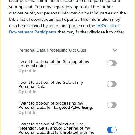
us or personal information disclosed to third parties prior to
your opt-out. You may separately opt-out of the further
disclosure of your personal information by third parties on the
06.08.2026 - 08:40
Η γαλλική «ψήφος» στο «καλώδιο» και τα συμφέροντα, οι
IAB’s list of downstream participants. This information may
ελληνικές τράπεζες «πρωταθλήτριες» στα δάνεια, νέο deal
also be disclosed by us to third parties on the
IAB’s List of
Βαρδινογιάννη- Εξάρχου και ο διπλασιασμός των κερδών της
Downstream Participants
that may further disclose it to other
ΔΕΗ
third parties.
Personal Data Processing Opt Outs
05.08.2026 - 13:37
Randy Schekman, Νομπελίστας Ιατρικής: «Σε πέντε χρόνια
I want to opt-out of the Sharing of my
μπορεί να έχουμε θεραπεία που αναστέλλει την εξέλιξη του
personal data.
Πάρκινσον»
Opted In
I want to opt-out of the Sale of my
05.08.2026 - 12:33
Personal Data.
Ε.Ε και παράνομη μετανάστευση: προτάσεις και δράσεις με
Opted In
παρονομαστή το κοινό συμφέρον
I want to opt-out of processing my
Personal Data for Targeted Advertising.
05.08.2026 - 12:11
Opted In
Αντώνης Βουκλαρής - «ΕΡΡΙΚΟΣ ΝΤΥΝΑΝ»
I want to opt-out of Collection, Use,
05.08.2026 - 11:30
Retention, Sale, and/or Sharing of my
Personal Data that Is Unrelated with the
Η νέα εποχή στην εκπαίδευση των ασφαλιστικών