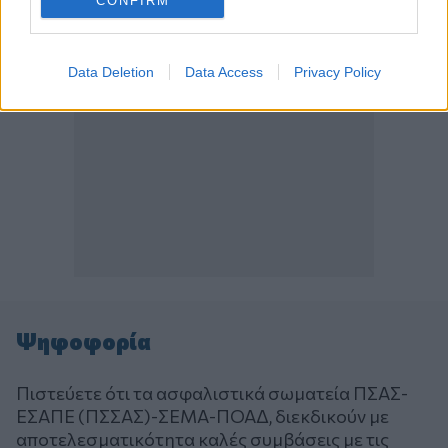
CONFIRM
Data Deletion
Data Access
Privacy Policy
Ψηφοφορία
Πιστεύετε ότι τα ασφαλιστικά σωματεία ΠΣΑΣ-
ΕΣΑΠΕ (ΠΣΣΑΣ)-ΣΕΜΑ-ΠΟΑΔ, διεκδικούν με
αποτελεσματικότητα καλές συμβάσεις με τις