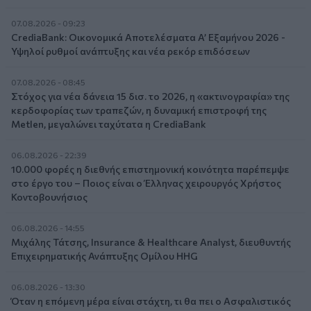
07.08.2026 - 09:23
CrediaBank: Οικονομικά Αποτελέσματα A’ Εξαμήνου 2026 -
Υψηλοί ρυθμοί ανάπτυξης και νέα ρεκόρ επιδόσεων
07.08.2026 - 08:45
Στόχος για νέα δάνεια 15 δισ. το 2026, η «ακτινογραφία» της
κερδοφορίας των τραπεζών, η δυναμική επιστροφή της
Metlen, μεγαλώνει ταχύτατα η CrediaBank
06.08.2026 - 22:39
10.000 φορές η διεθνής επιστημονική κοινότητα παρέπεμψε
στο έργο του – Ποιος είναι ο Έλληνας χειρουργός Χρήστος
Κοντοβουνήσιος
06.08.2026 - 14:55
Μιχάλης Τάτσης, Insurance & Healthcare Analyst, διευθυντής
Επιχειρηματικής Ανάπτυξης Ομίλου HHG
06.08.2026 - 13:30
Όταν η επόμενη μέρα είναι στάχτη, τι θα πει ο Ασφαλιστικός