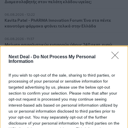
Διαμεσολαβητής στον πελάτη κλάδου υγείας;
06.08.2026 - 12:22
Kavita Patel - PhARMA Innovation Forum: Ένα στα πέντε
καινοτόμα φάρμακα φτάνει τελικά στην Ελλάδα
06.08.2026 - 11:37
Μείωση ασφαλιστικών εισφορών ύψους 240 εκατ. ευρώ
ζητούν οι έμποροι από την Κυβέρνηση
Next Deal -
Do Not Process My Personal
Information
06.08.2026 - 10:45
Ευρώπη: Μπορεί η κλιματική αλλαγή να οδηγήσει σε
ενεργειακή κρίση;
If you wish to opt-out of the sale, sharing to third parties, or
processing of your personal or sensitive information for
targeted advertising by us, please use the below opt-out
06.08.2026 - 09:15
Στέλιος Λιανός – INTERAMERICAN / Αθηναϊκή Γενική Κλινική
section to confirm your selection. Please note that after your
opt-out request is processed you may continue seeing
interest-based ads based on personal information utilized by
06.08.2026 - 08:40
us or personal information disclosed to third parties prior to
Η γαλλική «ψήφος» στο «καλώδιο» και τα συμφέροντα, οι
your opt-out. You may separately opt-out of the further
ελληνικές τράπεζες «πρωταθλήτριες» στα δάνεια, νέο deal
Βαρδινογιάννη- Εξάρχου και ο διπλασιασμός των κερδών της
disclosure of your personal information by third parties on the