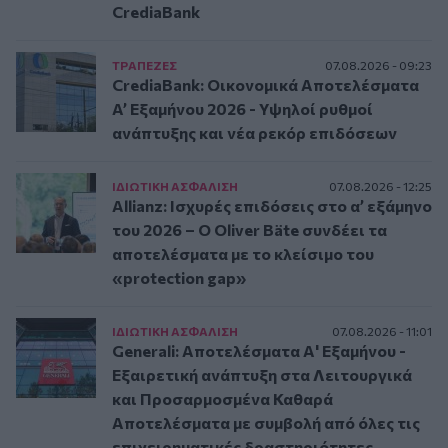
CrediaBank
ΤΡAΠΕΖΕΣ
07.08.2026 - 09:23
CrediaBank: Οικονομικά Αποτελέσματα
A’ Εξαμήνου 2026 - Υψηλοί ρυθμοί
ανάπτυξης και νέα ρεκόρ επιδόσεων
ΙΔΙΩΤΙΚΗ ΑΣΦAΛΙΣΗ
07.08.2026 - 12:25
Allianz: Ισχυρές επιδόσεις στο α’ εξάμηνο
του 2026 – Ο Oliver Bäte συνδέει τα
αποτελέσματα με το κλείσιμο του
«protection gap»
ΙΔΙΩΤΙΚΗ ΑΣΦAΛΙΣΗ
07.08.2026 - 11:01
Generali: Αποτελέσματα Α' Εξαμήνου -
Εξαιρετική ανάπτυξη στα Λειτουργικά
και Προσαρμοσμένα Καθαρά
Αποτελέσματα με συμβολή από όλες τις
επιχειρηματικές δραστηριότητες