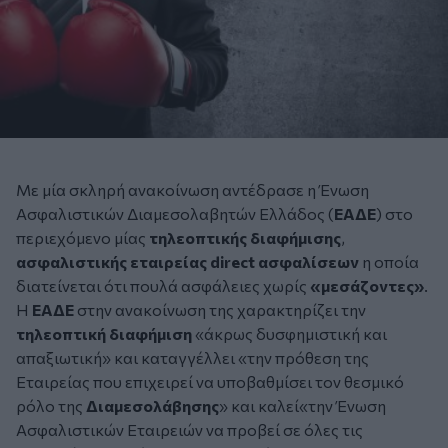
Με μία σκληρή ανακοίνωση αντέδρασε η Ένωση
Ασφαλιστικών Διαμεσολαβητών Ελλάδος (
ΕΑΔΕ
) στο
περιεχόμενο μίας
τηλεοπτικής διαφήμισης
,
ασφαλιστικής εταιρείας
direct ασφαλίσεων
η οποία
διατείνεται ότι πουλά ασφάλειες χωρίς
«
μεσάζοντες
»
.
Η
ΕΑΔΕ
στην ανακοίνωση της χαρακτηρίζει την
τηλεοπτική διαφήμιση
«άκρως δυσφημιστική και
απαξιωτική» και καταγγέλλει «την πρόθεση της
Εταιρείας που επιχειρεί να υποβαθμίσει τον θεσμικό
ρόλο της
Διαμεσολάβησης
» και καλεί«την Ένωση
Ασφαλιστικών Εταιρειών να προβεί σε όλες τις