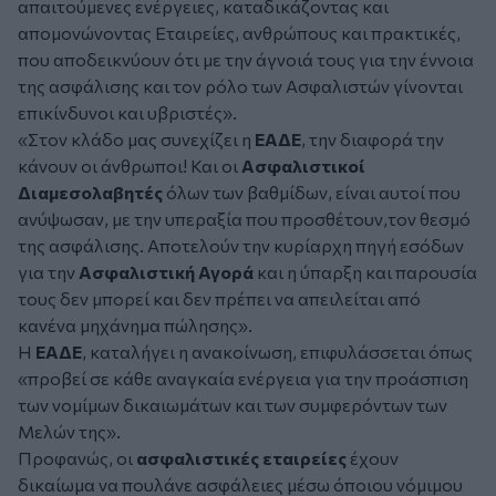
απαιτούμενες ενέργειες, καταδικάζοντας και
απομονώνοντας Εταιρείες, ανθρώπους και πρακτικές,
που αποδεικνύουν ότι με την άγνοιά τους για την έννοια
της ασφάλισης και τον ρόλο των Ασφαλιστών γίνονται
επικίνδυνοι και υβριστές».
«Στον κλάδο μας συνεχίζει η
ΕΑΔΕ
, την διαφορά την
κάνουν οι άνθρωποι! Και οι
Ασφαλιστικοί
Διαμεσολαβητές
όλων των βαθμίδων, είναι αυτοί που
ανύψωσαν, με την υπεραξία που προσθέτουν,τον θεσμό
της ασφάλισης. Αποτελούν την κυρίαρχη πηγή εσόδων
για την
Ασφαλιστική Αγορά
και η ύπαρξη και παρουσία
τους δεν μπορεί και δεν πρέπει να απειλείται από
κανένα μηχάνημα πώλησης».
Η
ΕΑΔΕ
, καταλήγει η ανακοίνωση, επιφυλάσσεται όπως
«προβεί σε κάθε αναγκαία ενέργεια για την προάσπιση
των νομίμων δικαιωμάτων και των συμφερόντων των
Μελών της».
Προφανώς, οι
ασφαλιστικές εταιρείες
έχουν
δικαίωμα να πουλάνε ασφάλειες μέσω όποιου νόμιμου