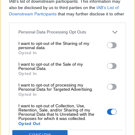
ΔΕΗ
IAB’s list of downstream participants. This information may
also be disclosed by us to third parties on the
IAB’s List of
Downstream Participants
that may further disclose it to other
05.08.2026 - 13:37
third parties.
Randy Schekman, Νομπελίστας Ιατρικής: «Σε πέντε χρόνια
μπορεί να έχουμε θεραπεία που αναστέλλει την εξέλιξη του
Personal Data Processing Opt Outs
Πάρκινσον»
I want to opt-out of the Sharing of my
05.08.2026 - 12:33
personal data.
Ε.Ε και παράνομη μετανάστευση: προτάσεις και δράσεις με
Opted In
παρονομαστή το κοινό συμφέρον
I want to opt-out of the Sale of my
Personal Data.
05.08.2026 - 12:11
Opted In
Αντώνης Βουκλαρής - «ΕΡΡΙΚΟΣ ΝΤΥΝΑΝ»
I want to opt-out of processing my
Personal Data for Targeted Advertising.
05.08.2026 - 11:30
Opted In
Η νέα εποχή στην εκπαίδευση των ασφαλιστικών
διαμεσολαβητών
I want to opt-out of Collection, Use,
Retention, Sale, and/or Sharing of my
Personal Data that Is Unrelated with the
Purposes for which it was collected.
ΠΕΡΙΣΣΟΤΕΡΑ
Opted Out