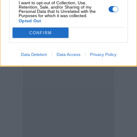
I want to opt-out of Collection, Use,
Retention, Sale, and/or Sharing of my
04.08.2026 - 09:19
Personal Data that Is Unrelated with the
Purposes for which it was collected.
Ελληνική Ένωση Τραπεζών: Μέτρα στήριξης για τις
Opted Out
οικογένειες των θυμάτων και τους πυρόπληκτους
CONFIRM
ΠΕΡΙΣΣΟΤΕΡΑ
Data Deletion
Data Access
Privacy Policy