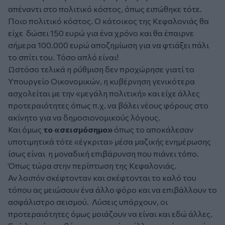
απέναντι στο πολιτικό κόστος, όπως ειπώθηκε τότε.
Ποιο πολιτικό κόστος. Ο κάτοικος της Κεφαλονιάς θα
είχε δώσει 150 ευρώ για ένα χρόνο και θα έπαιρνε
σήμερα 100.000 ευρώ αποζημίωση για να φτιάξει πάλι
το σπίτι του. Τόσο απλό είναι!
Ωστόσο τελικά η ρύθμιση δεν προχώρησε γιατί το
Υπουργείο Οικονομικών, η κυβέρνηση γενικότερα
ασχολείται με την «μεγάλη πολιτική» και είχε άλλες
προτεραιότητες όπως π.χ. να βάλει νέους φόρους στο
ακίνητο για να δημοσιονομικούς λόγους.
Και όμως
το «σεισμόσημο»
όπως το αποκάλεσαν
υποτιμητικά τότε «έγκριτα» μέσα μαζικής ενημέρωσης
ίσως είναι η μοναδική επιβάρυνση που πιάνει τόπο.
Όπως τώρα στην περίπτωση της Κεφαλονιάς.
Αν λοιπόν σκέφτονταν και σκέφτονται το καλό του
τόπου ας μειώσουν ένα άλλο φόρο και να επιβάλλουν το
ασφάλιστρο σεισμού. Λύσεις υπάρχουν, οι
προτεραιότητες όμως μοιάζουν να είναι και εδώ άλλες.