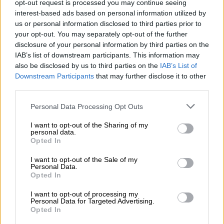
opt-out request is processed you may continue seeing
υπηρεσίες - Κέρδη €252 εκατ. (+7%) και ROTE 18.8% στο
interest-based ads based on personal information utilized by
εξάμηνο
us or personal information disclosed to third parties prior to
your opt-out. You may separately opt-out of the further
04.08.2026 - 11:49
disclosure of your personal information by third parties on the
Σπύρος Γεωργαράς - «ΥΓΕΙΑ» / Ερευνητικό και Θεραπευτικό
IAB’s list of downstream participants. This information may
Ινστιτούτο ΟΦΘΑΛΜΟΣ
also be disclosed by us to third parties on the
IAB’s List of
Downstream Participants
that may further disclose it to other
04.08.2026 - 11:46
third parties.
10 βασικές συμβουλές για προστασία μετά από πυρκαγιά
Personal Data Processing Opt Outs
04.08.2026 - 11:26
Γιάννης Καντώρος – Όμιλος INTERAMERICAN
I want to opt-out of the Sharing of my
personal data.
Opted In
04.08.2026 - 10:14
Allianz-Εθνική: Το νέο τραπεζοασφαλιστικό δίδυμο και η
I want to opt-out of the Sale of my
εμπειρία της Τουρκίας
Personal Data.
Opted In
04.08.2026 - 10:07
I want to opt-out of processing my
Δημόσια ευχαριστήρια επιστολή Γ. Περιστέρη προς Δρ.
Personal Data for Targeted Advertising.
Γεώργιο Αποστολόπουλο, Ιδρυτή και Πρόεδρο Ομίλου
Opted In
ΙΑΤΡΙΚΟ ΑΘΗΝΩΝ