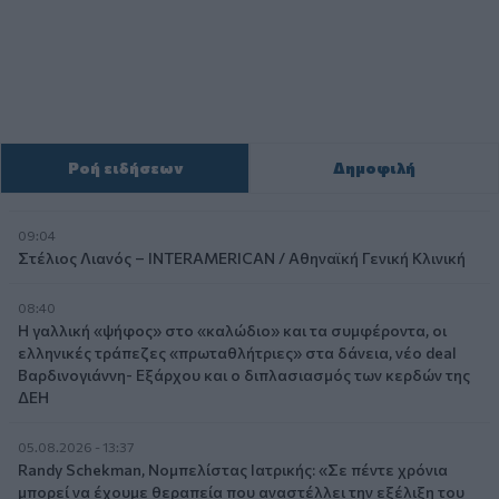
Ροή ειδήσεων
Δημοφιλή
09:04
Στέλιος Λιανός – INTERAMERICAN / Αθηναϊκή Γενική Κλινική
08:40
Η γαλλική «ψήφος» στο «καλώδιο» και τα συμφέροντα, οι
ελληνικές τράπεζες «πρωταθλήτριες» στα δάνεια, νέο deal
Βαρδινογιάννη- Εξάρχου και ο διπλασιασμός των κερδών της
ΔΕΗ
05.08.2026 - 13:37
Randy Schekman, Νομπελίστας Ιατρικής: «Σε πέντε χρόνια
μπορεί να έχουμε θεραπεία που αναστέλλει την εξέλιξη του