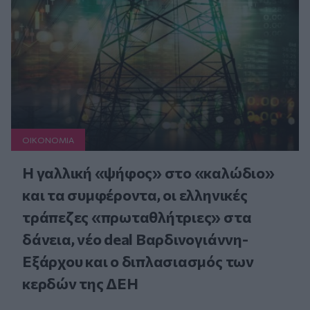
ΟΙΚΟΝΟΜΙΑ
Η γαλλική «ψήφος» στο «καλώδιο»
και τα συμφέροντα, οι ελληνικές
τράπεζες «πρωταθλήτριες» στα
δάνεια, νέο deal Βαρδινογιάννη-
Εξάρχου και ο διπλασιασμός των
κερδών της ΔΕΗ