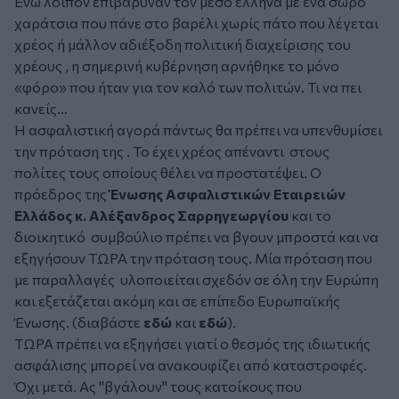
Ενώ λοιπόν επιβάρυναν τον μέσο έλληνα με ένα σωρό
χαράτσια που πάνε στο βαρέλι χωρίς πάτο που λέγεται
χρέος ή μάλλον αδιέξοδη πολιτική διαχείρισης του
χρέους , η σημερινή κυβέρνηση αρνήθηκε το μόνο
«φόρο» που ήταν για τον καλό των πολιτών. Τι να πει
κανείς…
Η ασφαλιστική αγορά πάντως θα πρέπει να υπενθυμίσει
την πρόταση της . Το έχει χρέος απέναντι στους
πολίτες τους οποίους θέλει να προστατέψει. Ο
πρόεδρος της
Ένωσης Ασφαλιστικών Εταιρειών
Ελλάδος κ. Αλέξανδρος Σαρρηγεωργίου
και το
διοικητικό συμβούλιο πρέπει να βγουν μπροστά και να
εξηγήσουν ΤΩΡΑ την πρόταση τους. Μία πρόταση που
με παραλλαγές υλοποιείται σχεδόν σε όλη την Ευρώπη
και εξετάζεται ακόμη και σε επίπεδο Ευρωπαϊκής
Ένωσης. (διαβάστε
εδώ
και
εδώ
).
ΤΩΡΑ πρέπει να εξηγήσει γιατί ο θεσμός της ιδιωτικής
ασφάλισης μπορεί να ανακουφίζει από καταστροφές.
Όχι μετά. Ας "βγάλουν" τους κατοίκους που