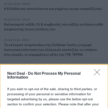
05.08.2026 - 09:45
Η Ελλάδα που αντιστέκεται και επιμένει να μην ασφαλίζεται!
05.08.2026 - 09:20
Καλοκαιρινό ταξίδι: Οι 8 συμβουλές που αξίζει να δώσει κάθε
ασφαλιστής στους πελάτες του
05.08.2026 - 08:51
Το εκλογικό «καμπανάκι» της Goldman Sachs, η ισχυρή
πιστωτική επέκταση των ελληνικών τραπεζών, το «πάρτι»
στις αγορές, οι «κρυμμένες» αξίες της ΓΕΚ ΤΕΡΝΑ
05.08.2026 - 08:37
Ιωάννης Μπολέτης – ΩΝΑΣΕΙΟ
Next Deal -
Do Not Process My Personal
Information
04.08.2026 - 15:33
ERGO Hellas: Μέτρα στήριξης για τους πληγέντες
If you wish to opt-out of the sale, sharing to third parties, or
ασφαλισμένους της από τις πυρκαγιές
processing of your personal or sensitive information for
targeted advertising by us, please use the below opt-out
04.08.2026 - 12:40
section to confirm your selection. Please note that after your
Τράπεζα Κύπρου: Ενισχυμένες κατά 31% οι ασφαλιστικές