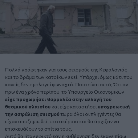
Πολλά γράφτηκαν για τους σεισμούς της Κεφαλονιάς
και το δράμα των κατοίκων εκεί. Υπάρχει όμως κάτι που
κανείς δεν ομολογεί φωναχτά. Ποιο είναι αυτό; Ότι αν
πριν ένα χρόνο περίπου το Υπουργείο Οικονομικών
είχε προχωρήσει θαρραλέα στην αλλαγή του
θεσμικού πλαισίου
και είχε καταστήσει
υποχρεωτική
την ασφάλιση σεισμού
τώρα όλοι οι πληγέντες θα
είχαν αποζημιωθεί, στο ακέραιο και θα άρχιζαν να
επισκευάζουν τα σπίτια τους.
Αυτό θα ήταν εφικτό εάν η κυβέρνηση δεν έκανε πίσω