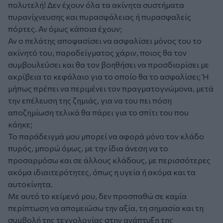
πολυτελή! Δεν έχουν όλα τα ακίνητα συστήματα
πυρανίχνευσης και πυρασφάλειας ή πυρασφαλείς
πόρτες. Αν όμως κάποια έχουν;
Αν ο πελάτης αποφασίσει να ασφαλίσει μόνος του το
ακίνητό του, παραδείγματος χάριν, ποιος θα τον
συμβουλεύσει και θα τον βοηθήσει να προσδιορίσει με
ακρίβεια το κεφάλαιο για το οποίο θα το ασφαλίσει; Ή
μήπως πρέπει να περιμένει τον πραγματογνώμονα, μετά
την επέλευση της ζημιάς, για να του πει πόση
αποζημίωση τελικά θα πάρει για το σπίτι του που
κάηκε;
Το παράδειγμά μου μπορεί να αφορά μόνο τον κλάδο
πυρός, μπορώ όμως, με την ίδια άνεση να το
προσαρμόσω και σε άλλους κλάδους, με περισσότερες
ακόμα ιδιαιτερότητες, όπως η υγεία ή ακόμα και τα
αυτοκίνητα.
Με αυτό το κείμενό μου, δεν προσπαθώ σε καμία
περίπτωση να απομειώσω την αξία, τη σημασία και τη
συμβολή της τεχνολογίας στην ανάπτυξη της