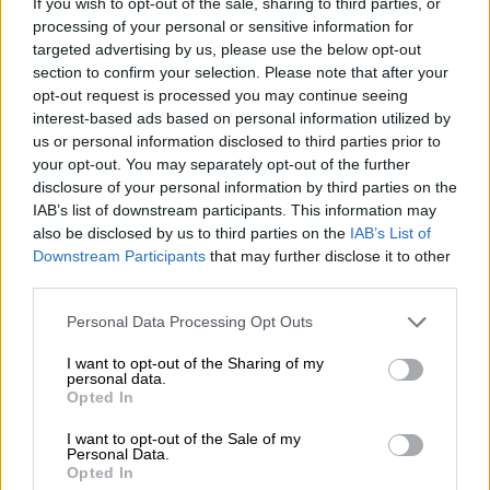
Υψηλοί ρυθμοί ανάπτυξης και νέα ρεκόρ επιδόσεων
If you wish to opt-out of the sale, sharing to third parties, or
processing of your personal or sensitive information for
targeted advertising by us, please use the below opt-out
07.08.2026 - 08:45
section to confirm your selection. Please note that after your
Στόχος για νέα δάνεια 15 δισ. το 2026, η «ακτινογραφία» της
κερδοφορίας των τραπεζών, η δυναμική επιστροφή της
opt-out request is processed you may continue seeing
Metlen, μεγαλώνει ταχύτατα η CrediaBank
interest-based ads based on personal information utilized by
us or personal information disclosed to third parties prior to
your opt-out. You may separately opt-out of the further
06.08.2026 - 22:39
disclosure of your personal information by third parties on the
10.000 φορές η διεθνής επιστημονική κοινότητα παρέπεμψε
στο έργο του – Ποιος είναι ο Έλληνας χειρουργός Χρήστος
IAB’s list of downstream participants. This information may
Κοντοβουνήσιος
also be disclosed by us to third parties on the
IAB’s List of
Downstream Participants
that may further disclose it to other
third parties.
06.08.2026 - 14:55
Μιχάλης Τάτσης, Insurance & Healthcare Analyst, διευθυντής
Personal Data Processing Opt Outs
Επιχειρηματικής Ανάπτυξης Ομίλου HHG
I want to opt-out of the Sharing of my
06.08.2026 - 13:30
personal data.
Όταν η επόμενη μέρα είναι στάχτη, τι θα πει ο Ασφαλιστικός
Opted In
Διαμεσολαβητής στον πελάτη κλάδου υγείας;
I want to opt-out of the Sale of my
Personal Data.
06.08.2026 - 12:22
Opted In
Kavita Patel - PhARMA Innovation Forum: Ένα στα πέντε