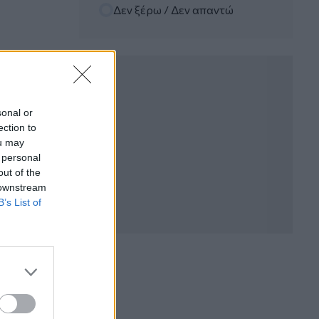
Δεν ξέρω / Δεν απαντώ
06.08.2026 - 12:22
Kavita Patel - PhARMA Innovation
Forum: Ένα στα πέντε καινοτόμα
φάρμακα φτάνει τελικά στην Ελλάδα
06.08.2026 - 11:37
Μείωση ασφαλιστικών εισφορών
sonal or
ύψους 240 εκατ. ευρώ ζητούν οι
ection to
έμποροι από την Κυβέρνηση
ou may
 personal
06.08.2026 - 10:45
out of the
Ευρώπη: Μπορεί η κλιματική αλλαγή να
 downstream
οδηγήσει σε ενεργειακή κρίση;
B’s List of
06.08.2026 - 09:15
Στέλιος Λιανός – INTERAMERICAN /
Αθηναϊκή Γενική Κλινική
06.08.2026 - 08:40
Η γαλλική «ψήφος» στο «καλώδιο» και