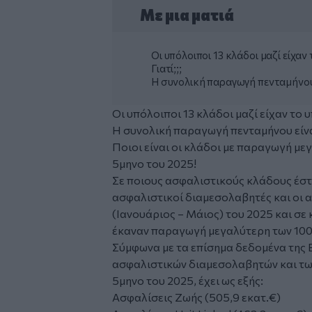
Με μια ματιά
Οι υπόλοιποι 13 κλάδοι μαζί είχα
Γιατί;;;
Η συνολική παραγωγή πενταμήνου ε
Οι υπόλοιποι 13 κλάδοι μαζί είχαν το 
Η συνολική παραγωγή πενταμήνου είναι
Ποιοι είναι οι κλάδοι με παραγωγή με
5μηνο του 2025!
Σε ποιους ασφαλιστικούς κλάδους έστ
ασφαλιστικοί διαμεσολαβητές και οι 
(Ιανουάριος – Μάιος) του 2025 και σε
έκαναν παραγωγή μεγαλύτερη των 100
Σύμφωνα με τα επίσημα δεδομένα της 
ασφαλιστικών διαμεσολαβητών και τω
5μηνο του 2025, έχει ως εξής:
Ασφαλίσεις Ζωής (505,9 εκατ.€)