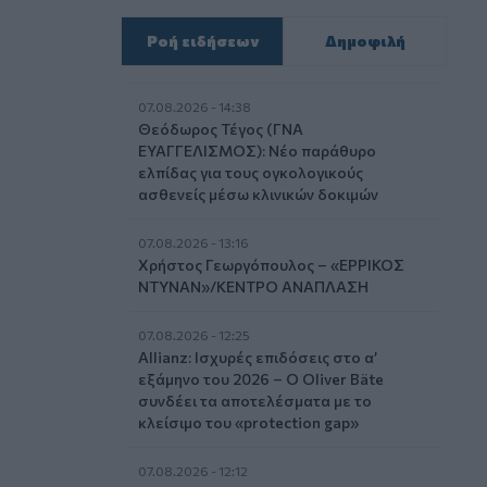
Ροή ειδήσεων
Δημοφιλή
07.08.2026 - 14:38
Θεόδωρος Τέγος (ΓΝΑ
ΕΥΑΓΓΕΛΙΣΜΟΣ): Νέο παράθυρο
ελπίδας για τους ογκολογικούς
ασθενείς μέσω κλινικών δοκιμών
07.08.2026 - 13:16
Χρήστος Γεωργόπουλος – «ΕΡΡΙΚΟΣ
ΝΤΥΝΑΝ»/ΚΕΝΤΡΟ ΑΝΑΠΛΑΣΗ
07.08.2026 - 12:25
Allianz: Ισχυρές επιδόσεις στο α’
εξάμηνο του 2026 – Ο Oliver Bäte
συνδέει τα αποτελέσματα με το
κλείσιμο του «protection gap»
07.08.2026 - 12:12