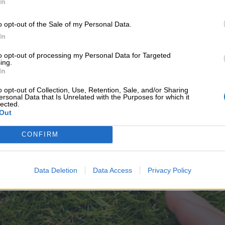
In
o opt-out of the Sale of my Personal Data.
In
to opt-out of processing my Personal Data for Targeted
ing.
In
ΙΚΆ TAGS
κή εκπαίδευση
παραγωγή ασφαλίστρων
o opt-out of Collection, Use, Retention, Sale, and/or Sharing
ersonal Data that Is Unrelated with the Purposes for which it
lected.
Out
CONFIRM
υνεχής ροή
Data Deletion
Data Access
Privacy Policy