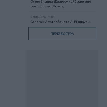
Οι αισθητήρες βλέπουν καλύτερα από
τον άνθρωπο. Πάντα;
07.08.2026 - 11:01
Generali: Αποτελέσματα Α' Εξαμήνου -
Εξαιρετική ανάπτυξη στα Λειτουργικά
και Προσαρμοσμένα Καθαρά
ΠΕΡΙΣΣΟΤΕΡΑ
Αποτελέσματα με συμβολή από όλες
τις επιχειρηματικές δραστηριότητες
07.08.2026 - 10:28
Ομαδικά Ασφαλιστικά προϊόντα
Επαγγελματικής Συνταξιοδότησης: Νέο
πεδίο ανάπτυξης για ασφαλιστικές και
ασφαλιστές
07.08.2026 - 09:23
CrediaBank: Οικονομικά Αποτελέσματα
A’ Εξαμήνου 2026 - Υψηλοί ρυθμοί
ανάπτυξης και νέα ρεκόρ επιδόσεων
07.08.2026 - 08:45