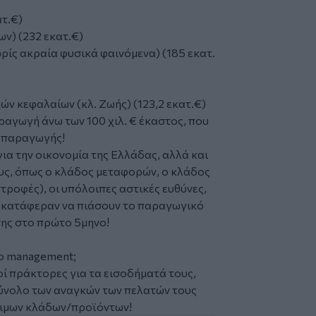
ατ.€)
ν) (232 εκατ.€)
ρίς ακραία φυσικά φαινόμενα) (185 εκατ.
ν κεφαλαίων (κλ. Ζωής) (123,2 εκατ.€)
αραγωγή άνω των 100 χιλ. € έκαστος, που
ς παραγωγής!
ια την οικονομία της Ελλάδας, αλλά και
τους, όπως ο κλάδος μεταφορών, ο κλάδος
τροφές), οι υπόλοιπες αστικές ευθύνες,
δεν κατάφεραν να πιάσουν το παραγωγικό
ης στο πρώτο 5μηνο!
το management;
ί πράκτορες για τα εισοδήματά τους,
σύνολο των αναγκών των πελατών τους
σιμων κλάδων/προϊόντων!