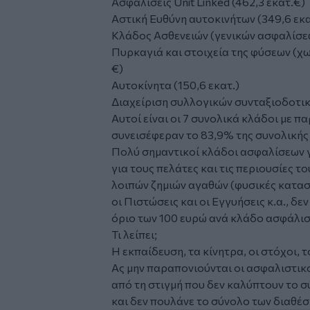
Ασφαλίσεις Unit Linked (462,3 εκατ.€)
Αστική Ευθύνη αυτοκινήτων (349,6 εκ
Κλάδος Ασθενειών (γενικών ασφαλίσεω
Πυρκαγιά και στοιχεία της φύσεων (χω
€)
Αυτοκίνητα (150,6 εκατ.)
Διαχείριση συλλογικών συνταξιοδοτικώ
Αυτοί είναι οι 7 συνολικά κλάδοι με π
συνεισέφεραν το 83,9% της συνολική
Πολύ σημαντικοί κλάδοι ασφαλίσεων γ
για τους πελάτες και τις περιουσίες 
λοιπών ζημιών αγαθών (φυσικές κατασ
οι Πιστώσεις και οι Εγγυήσεις κ.α., 
όριο των 100 ευρώ ανά κλάδο ασφάλισ
Τι λείπει;
Η εκπαίδευση, τα κίνητρα, οι στόχοι, 
Ας μην παραπονιούνται οι ασφαλιστικο
από τη στιγμή που δεν καλύπτουν το 
και δεν πουλάνε το σύνολο των διαθέ