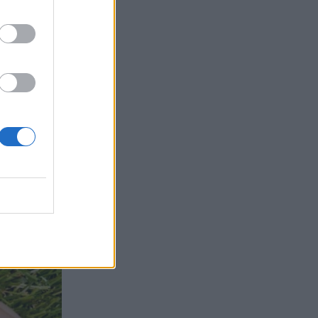
τα συμφέροντα, οι ελληνικές τράπεζες
«πρωταθλήτριες» στα δάνεια, νέο deal
Βαρδινογιάννη- Εξάρχου και ο
διπλασιασμός των κερδών της ΔΕΗ
05.08.2026 - 13:37
Randy Schekman, Νομπελίστας Ιατρικής:
«Σε πέντε χρόνια μπορεί να έχουμε
θεραπεία που αναστέλλει την εξέλιξη
του Πάρκινσον»
05.08.2026 - 12:33
Ε.Ε και παράνομη μετανάστευση:
προτάσεις και δράσεις με παρονομαστή
το κοινό συμφέρον
05.08.2026 - 12:11
Αντώνης Βουκλαρής - «ΕΡΡΙΚΟΣ
ΝΤΥΝΑΝ»
05.08.2026 - 11:30
Η νέα εποχή στην εκπαίδευση των