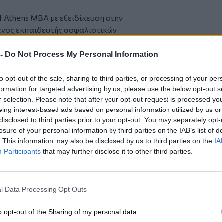
 of Athens MBA με εξειδίκευση στην
ένος εκπαιδευτής ασφαλιστικών
παιδευτική εμπειρία.
 -
Do Not Process My Personal Information
ι Ασφάλιση», εκδόσεις Σπύρου 2021,
 Σπύρου 2022 και «Βασική Εκπαίδευση
to opt-out of the sale, sharing to third parties, or processing of your per
 κλάδους και τα προϊόντα Ζωής και
formation for targeted advertising by us, please use the below opt-out s
r selection. Please note that after your opt-out request is processed y
 2024, επιπλέον έχει συμμετάσχει στη
eing interest-based ads based on personal information utilized by us or
Ι. Είναι αρθρογράφος του Next Deal.
disclosed to third parties prior to your opt-out. You may separately opt-
losure of your personal information by third parties on the IAB’s list of
ύθυνσης και μεταπτυχιακές σπουδές στα
. This information may also be disclosed by us to third parties on the
IA
τικές θέσεις εκπαίδευσης, σε μερικές
Participants
that may further disclose it to other third parties.
ιρίες και τράπεζες που
γορά.
l Data Processing Opt Outs
 το
nextdeal.gr
ως
 ενημέρωσης στο Google
o opt-out of the Sharing of my personal data.