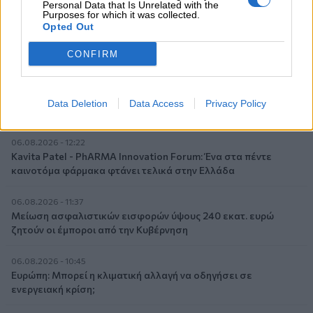
Personal Data that Is Unrelated with the
Purposes for which it was collected.
06.08.2026 - 14:55
Opted Out
Μιχάλης Τάτσης, Insurance & Healthcare Analyst, διευθυντής
Επιχειρηματικής Ανάπτυξης Ομίλου HHG
CONFIRM
06.08.2026 - 13:30
Όταν η επόμενη μέρα είναι στάχτη, τι θα πει ο Ασφαλιστικός
Data Deletion
Data Access
Privacy Policy
Διαμεσολαβητής στον πελάτη κλάδου υγείας;
06.08.2026 - 12:22
Kavita Patel - PhARMA Innovation Forum: Ένα στα πέντε
καινοτόμα φάρμακα φτάνει τελικά στην Ελλάδα
06.08.2026 - 11:37
Μείωση ασφαλιστικών εισφορών ύψους 240 εκατ. ευρώ
ζητούν οι έμποροι από την Κυβέρνηση
06.08.2026 - 10:45
Ευρώπη: Μπορεί η κλιματική αλλαγή να οδηγήσει σε
ενεργειακή κρίση;