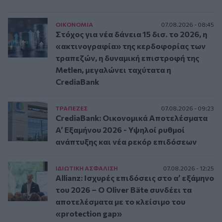
ΟΙΚΟΝΟΜΙΑ
07.08.2026 - 08:45
Στόχος για νέα δάνεια 15 δισ. το 2026, η
«ακτινογραφία» της κερδοφορίας των
τραπεζών, η δυναμική επιστροφή της
Metlen, μεγαλώνει ταχύτατα η
CrediaBank
ΤΡAΠΕΖΕΣ
07.08.2026 - 09:23
CrediaBank: Οικονομικά Αποτελέσματα
A’ Εξαμήνου 2026 - Υψηλοί ρυθμοί
ανάπτυξης και νέα ρεκόρ επιδόσεων
ΙΔΙΩΤΙΚΗ ΑΣΦAΛΙΣΗ
07.08.2026 - 12:25
Allianz: Ισχυρές επιδόσεις στο α’ εξάμηνο
του 2026 – Ο Oliver Bäte συνδέει τα
αποτελέσματα με το κλείσιμο του
«protection gap»