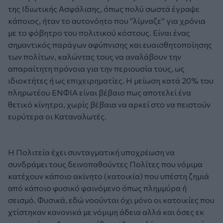
της Ιδιωτικής Ασφάλισης, όπως πολύ σωστά έγραψε
κάποιος, ήταν το αυτονόητο που “λίμναζε” για χρόνια
με το φόβητρο του πολιτικού κόστους. Είναι ένας
σημαντικός παράγων αφύπνισης και ευαισθητοποίησης
των πολίτων, καλώντας τους να αναλάβουν την
απαραίτητη πρόνοια για την περιουσία τους, ως
ιδιοκτήτες ή ως επιχειρηματίες. Η μείωση κατά 20% του
πληρωτέου ΕΝΦΙΑ είναι βέβαιο πως αποτελεί ένα
θετικό κίνητρο, χωρίς βέβαια να αρκεί στο να πειστούν
ευρύτερα οι Καταναλωτές.
Η Πολιτεία έχει συνταγματική υποχρέωση να
συνδράμει τους δεινοπαθούντες Πολίτες που νόμιμα
κατέχουν κάποιο ακίνητο (κατοικία) που υπέστη ζημιά
από κάποιο φυσικό φαινόμενο όπως πλημμύρα ή
σεισμό. Φυσικά, εδώ νοούνται όχι μόνο οι κατοικίες που
χτίστηκαν κανονικά με νόμιμη άδεια αλλά και όσες εκ