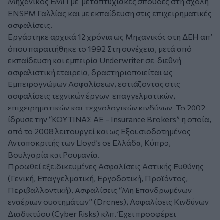
Μηχανικός ΕΜΠ με μεταπτυχιακές σπουδές στη σχολή
ENSPM Γαλλίας και με εκπαίδευση στις επιχειρηματικές
ασφαλίσεις.
Εργάστηκε αρχικά 12 χρόνια ως Μηχανικός στη ΔΕΗ απ’
όπου παραιτήθηκε το 1992 Στη συνέχεια, μετά από
εκπαίδευση και εμπειρία Underwriter σε διεθνή
ασφαλιστική εταιρεία, δραστηριοποιείται ως
Εμπειρογνώμων Ασφαλίσεων, εστιάζοντας στις
ασφαλίσεις τεχνικών έργων, επαγγελματικών,
επιχειρηματικών και τεχνολογικών κινδύνων. Το 2002
ίδρυσε την “ΚΟΥΤΙΝΑΣ ΑΕ – Insurance Brokers” η οποία,
από το 2008 λειτουργεί και ως Εξουσιοδοτημένος
Ανταποκριτής των Lloyd’s σε Ελλάδα, Κύπρο,
Βουλγαρία και Ρουμανία.
Προωθεί εξειδικευμένες Ασφαλίσεις Αστικής Ευθύνης
(Γενική, Επαγγελματική, Εργοδοτική, Προϊόντος,
Περιβαλλοντική), Ασφαλίσεις “Μη Επανδρωμένων
εναέριων συστημάτων” (Drones), Ασφαλίσεις Κινδύνων
Διαδικτύου (Cyber Risks) κλπ. Έχει προσφέρει