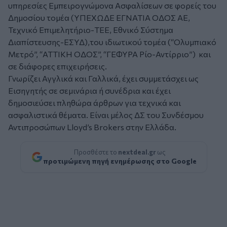
υπηρεσίες Εμπειρογνώμονα Ασφαλίσεων σε φορείς του
Δημοσίου τομέα (ΥΠΕΧΩΔΕ ΕΓΝΑΤΙΑ ΟΔΟΣ ΑΕ,
Τεχνικό Επιμελητήριο-ΤΕΕ, Εθνικό Σύστημα
Διαπίστευσης-ΕΣΥΔ),του ιδιωτικού τομέα (“Ολυμπιακό
Μετρό”, “ΑΤΤΙΚΗ ΟΔΟΣ”, “ΓΕΦΥΡΑ Ρίο-Αντίρριο”) και
σε διάφορες επιχειρήσεις.
Γνωρίζει Αγγλικά και Γαλλικά, έχει συμμετάσχει ως
Εισηγητής σε σεμινάρια ή συνέδρια και έχει
δημοσιεύσει πληθώρα άρθρων για τεχνικά και
ασφαλιστικά θέματα. Είναι μέλος ΔΣ του Συνδέσμου
Αντιπροσώπων Lloyd’s Brokers στην Ελλάδα.
Προσθέστε το
nextdeal.gr
ως
προτιμώμενη πηγή ενημέρωσης στο Google