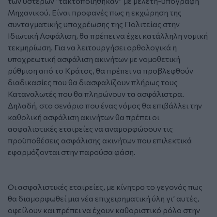
των υστέρων “τακτοποιήθηκαν” με μελέτη-υπογραφή
Μηχανικού. Είναι προφανές πως η εκχώρηση της
συνταγματικής υποχρέωσης της Πολιτείας στην
Ιδιωτική Ασφάλιση, θα πρέπει να έχει κατάλληλη νομική
τεκμηρίωση. Για να λειτουργήσει ορθολογικά η
υποχρεωτική ασφάλιση ακινήτων με νομοθετική
ρύθμιση από το Κράτος, θα πρέπει να προβλεφθούν
διαδικασίες που θα διασφαλίζουν πλήρως τους
Καταναλωτές που θα πληρώνουν τα ασφάλιστρα.
Δηλαδή, στο σενάριο που ένας νόμος θα επιβάλλει την
καθολική ασφάλιση ακινήτων θα πρέπει οι
ασφαλιστικές εταιρείες να αναμορφώσουν τις
προϋποθέσεις ασφάλισης ακινήτων που επιλεκτικά
εφαρμόζονται στην παρούσα φάση.
Οι ασφαλιστικές εταιρείες, με κίνητρο το γεγονός πως
θα διαμορφωθεί μια νέα επιχειρηματική ύλη γι’ αυτές,
οφείλουν και πρέπει να έχουν καθοριστικό ρόλο στην