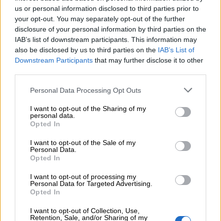
στα Λειτουργικά και Προσαρμοσμένα Καθαρά Αποτελέσματα
us or personal information disclosed to third parties prior to
με συμβολή από όλες τις επιχειρηματικές δραστηριότητες
your opt-out. You may separately opt-out of the further
disclosure of your personal information by third parties on the
IAB’s list of downstream participants. This information may
07.08.2026 - 10:28
also be disclosed by us to third parties on the
IAB’s List of
Ομαδικά Ασφαλιστικά προϊόντα Επαγγελματικής
Συνταξιοδότησης: Νέο πεδίο ανάπτυξης για ασφαλιστικές και
Downstream Participants
that may further disclose it to other
ασφαλιστές
third parties.
Personal Data Processing Opt Outs
07.08.2026 - 09:23
CrediaBank: Οικονομικά Αποτελέσματα A’ Εξαμήνου 2026 -
I want to opt-out of the Sharing of my
Υψηλοί ρυθμοί ανάπτυξης και νέα ρεκόρ επιδόσεων
personal data.
Opted In
07.08.2026 - 08:45
I want to opt-out of the Sale of my
Στόχος για νέα δάνεια 15 δισ. το 2026, η «ακτινογραφία» της
Personal Data.
κερδοφορίας των τραπεζών, η δυναμική επιστροφή της
Opted In
Metlen, μεγαλώνει ταχύτατα η CrediaBank
I want to opt-out of processing my
Personal Data for Targeted Advertising.
06.08.2026 - 22:39
Opted In
10.000 φορές η διεθνής επιστημονική κοινότητα παρέπεμψε
στο έργο του – Ποιος είναι ο Έλληνας χειρουργός Χρήστος
I want to opt-out of Collection, Use,
Κοντοβουνήσιος
Retention, Sale, and/or Sharing of my