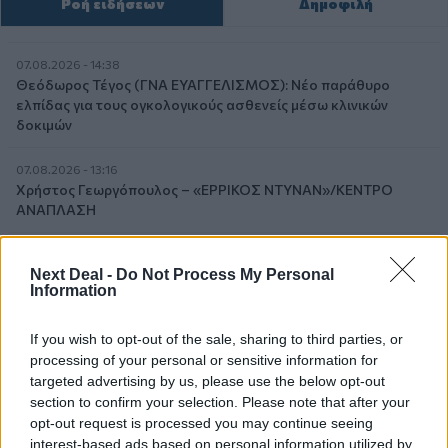
Ροή ειδήσεων
Δημοφιλή
07.08.2026 - 14:38
Θεόδωρος Τέγος (ΓΝΑ ΕΥΑΓΓΕΛΙΣΜΟΣ): Νέο παράθυρο
ελπίδας για τους ογκολογικούς ασθενείς μέσω κλινικών
δοκιμών
07.08.2026 - 13:16
Χρήστος Γεωργόπουλος – «ΕΡΡΙΚΟΣ ΝΤΥΝΑΝ»/ΚΕΝΤΡΟ
ΑΝΑΠΛΑΣΗ
07.08.2026 - 12:25
Next Deal -
Do Not Process My Personal
Allianz: Ισχυρές επιδόσεις στο α’ εξάμηνο του 2026 – Ο Oliver
Information
Bäte συνδέει τα αποτελέσματα με το κλείσιμο του
«protection gap»
If you wish to opt-out of the sale, sharing to third parties, or
processing of your personal or sensitive information for
07.08.2026 - 12:12
Οι αισθητήρες βλέπουν καλύτερα από τον άνθρωπο. Πάντα;
targeted advertising by us, please use the below opt-out
section to confirm your selection. Please note that after your
opt-out request is processed you may continue seeing
07.08.2026 - 11:01
interest-based ads based on personal information utilized by
Generali: Αποτελέσματα Α' Εξαμήνου - Εξαιρετική ανάπτυξη