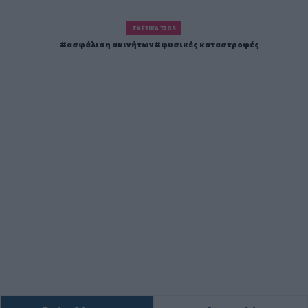
ΣΧΕΤΙΚΆ TAGS
ασφάλιση ακινήτων
φυσικές καταστροφές