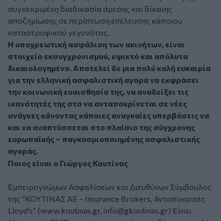
συγκεκριμένη διαδικασία άμεσης και δίκαιης
αποζημίωσης σε περίπτωση επέλευσης κάποιου
καταστροφικού γεγονότος.
Η υποχρεωτική ασφάλιση των ακινήτων, είναι
στοιχείο εκσυγχρονισμού, εφικτό και απόλυτα
δικαιολογημένο. Αποτελεί δε μια πολύ καλή ευκαιρία
για την ελληνική ασφαλιστική αγορά να εκφράσει
την κοινωνική ευαισθησία της, να αναδείξει τις
ικανότητές της στο να ανταποκρίνεται σε νέες
ανάγκες κάνοντας κάποιες αναγκαίες υπερβάσεις να
και να αναπτύσσεται στο πλαίσιο της σύγχρονης
ευρωπαϊκής – παγκοσμιοποιημένης ασφαλιστικής
αγοράς.
Ποιος είναι ο Γιώργος Κουτίνας
Εμπειρογνώμων Ασφαλίσεων και Διευθύνων Σύμβουλος
της ”ΚΟΥΤΙΝΑΣ ΑΕ – Insurance Brokers, Ανταποκριτές
Lloyd's” (www.koutinas.gr,
info@gkoutinas.gr
) Είναι