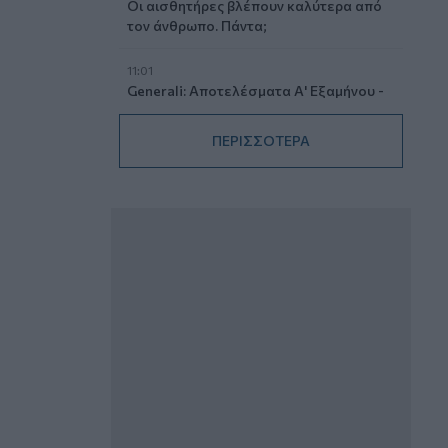
Οι αισθητήρες βλέπουν καλύτερα από
τον άνθρωπο. Πάντα;
11:01
Generali: Αποτελέσματα Α' Εξαμήνου -
Εξαιρετική ανάπτυξη στα Λειτουργικά
και Προσαρμοσμένα Καθαρά
ΠΕΡΙΣΣΟΤΕΡΑ
Αποτελέσματα με συμβολή από όλες
τις επιχειρηματικές δραστηριότητες
10:28
Ομαδικά Ασφαλιστικά προϊόντα
Επαγγελματικής Συνταξιοδότησης: Νέο
πεδίο ανάπτυξης για ασφαλιστικές και
ασφαλιστές
09:23
CrediaBank: Οικονομικά Αποτελέσματα
A’ Εξαμήνου 2026 - Υψηλοί ρυθμοί
ανάπτυξης και νέα ρεκόρ επιδόσεων
08:45