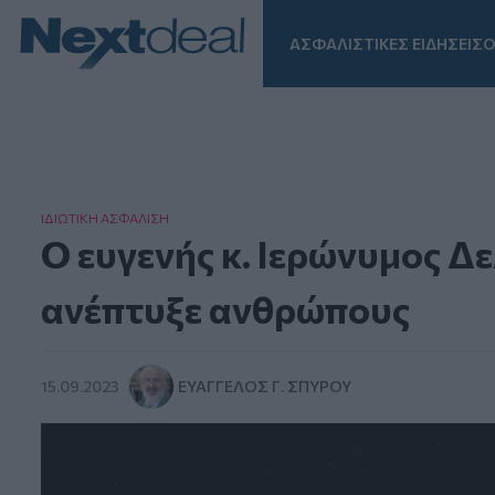
ΑΣΦΑΛΙΣΤΙΚΕΣ ΕΙΔΗΣΕΙΣ
Ο
Facebook
Instagram
LinkedIn
TikTok
X
Homepage
ΙΔΙΩΤΙΚΗ ΑΣΦAΛΙΣΗ
Ο ευγενής κ. Ιερώνυμος Δ
ανέπτυξε ανθρώπους
15.09.2023
ΕΥΆΓΓΕΛΟΣ Γ. ΣΠΎΡΟΥ