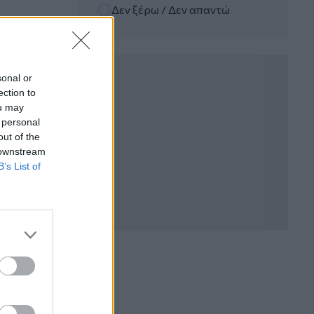
Δεν ξέρω / Δεν απαντώ
06.08.2026 - 12:22
Kavita Patel - PhARMA Innovation
Forum: Ένα στα πέντε καινοτόμα
φάρμακα φτάνει τελικά στην Ελλάδα
sonal or
ection to
06.08.2026 - 11:37
ou may
Μείωση ασφαλιστικών εισφορών
 personal
ύψους 240 εκατ. ευρώ ζητούν οι
έμποροι από την Κυβέρνηση
out of the
 downstream
B’s List of
06.08.2026 - 10:45
Ευρώπη: Μπορεί η κλιματική αλλαγή να
οδηγήσει σε ενεργειακή κρίση;
06.08.2026 - 09:15
Στέλιος Λιανός – INTERAMERICAN /
Αθηναϊκή Γενική Κλινική
06.08.2026 - 08:40
Η γαλλική «ψήφος» στο «καλώδιο» και