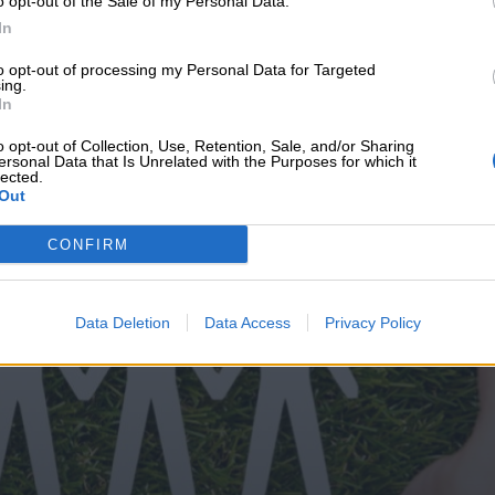
o opt-out of the Sale of my Personal Data.
υνεχής ροή
In
to opt-out of processing my Personal Data for Targeted
ing.
In
o opt-out of Collection, Use, Retention, Sale, and/or Sharing
ersonal Data that Is Unrelated with the Purposes for which it
lected.
Out
CONFIRM
Data Deletion
Data Access
Privacy Policy