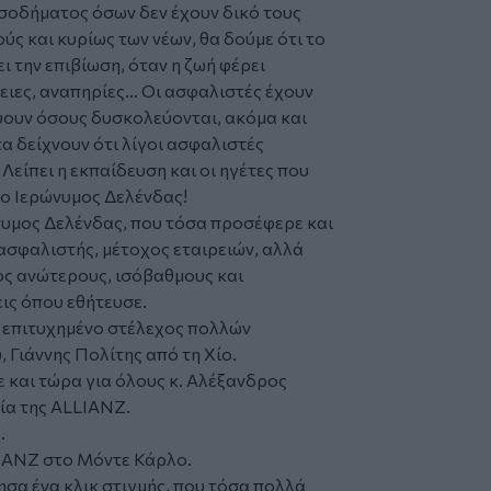
ισοδήματος όσων δεν έχουν δικό τους
ούς και κυρίως των νέων, θα δούμε ότι το
ι την επιβίωση, όταν η ζωή φέρει
ειες, αναπηρίες… Οι ασφαλιστές έχουν
ψουν όσους δυσκολεύονται, ακόμα και
 δείχνουν ότι λίγοι ασφαλιστές
Λείπει η εκπαίδευση και οι ηγέτες που
ο Ιερώνυμος Δελένδας!
νυμος Δελένδας, που τόσα προσέφερε και
ασφαλιστής, μέτοχος εταιρειών, αλλά
ος ανώτερους, ισόβαθμους και
ις όπου εθήτευσε.
ι επιτυχημένο στέλεχος πολλών
, Γιάννης Πολίτης από τη Χίο.
και τώρα για όλους κ. Αλέξανδρος
ία της ALLIANZ.
.
LIANZ στο Μόντε Κάρλο.
σα ένα κλικ στιγμής, που τόσα πολλά