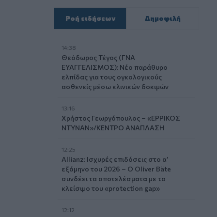
Ροή ειδήσεων
Δημοφιλή
14:38
Θεόδωρος Τέγος (ΓΝΑ
ΕΥΑΓΓΕΛΙΣΜΟΣ): Νέο παράθυρο
ελπίδας για τους ογκολογικούς
ασθενείς μέσω κλινικών δοκιμών
13:16
Χρήστος Γεωργόπουλος – «ΕΡΡΙΚΟΣ
ΝΤΥΝΑΝ»/ΚΕΝΤΡΟ ΑΝΑΠΛΑΣΗ
12:25
Allianz: Ισχυρές επιδόσεις στο α’
εξάμηνο του 2026 – Ο Oliver Bäte
συνδέει τα αποτελέσματα με το
κλείσιμο του «protection gap»
12:12