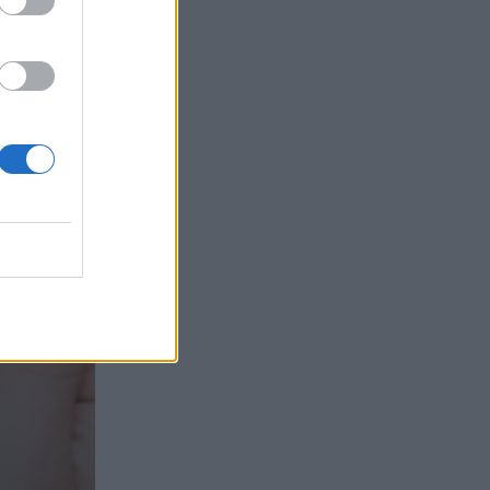
τα συμφέροντα, οι ελληνικές τράπεζες
«πρωταθλήτριες» στα δάνεια, νέο deal
Βαρδινογιάννη- Εξάρχου και ο
διπλασιασμός των κερδών της ΔΕΗ
05.08.2026 - 13:37
Randy Schekman, Νομπελίστας Ιατρικής:
«Σε πέντε χρόνια μπορεί να έχουμε
θεραπεία που αναστέλλει την εξέλιξη
του Πάρκινσον»
05.08.2026 - 12:33
Ε.Ε και παράνομη μετανάστευση:
προτάσεις και δράσεις με παρονομαστή
το κοινό συμφέρον
05.08.2026 - 12:11
Αντώνης Βουκλαρής - «ΕΡΡΙΚΟΣ
ΝΤΥΝΑΝ»
05.08.2026 - 11:30
Η νέα εποχή στην εκπαίδευση των