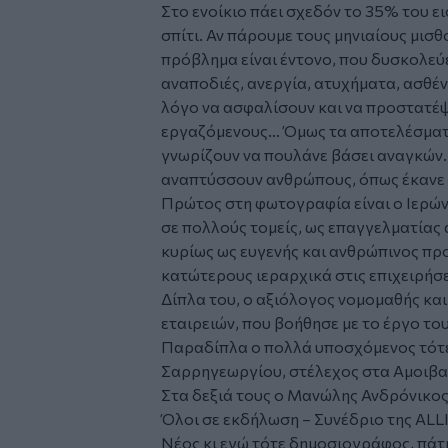
Στο ενοίκιο πάει σχεδόν το 35% του ε
σπίτι. Αν πάρουμε τους μηνιαίους μισθ
πρόβλημα είναι έντονο, που δυσκολεύε
αναποδιές, ανεργία, ατυχήματα, ασθέν
λόγο να ασφαλίσουν και να προστατέ
εργαζόμενους… Όμως τα αποτελέσματα
γνωρίζουν να πουλάνε βάσει αναγκών. 
αναπτύσσουν ανθρώπους, όπως έκανε 
Πρώτος στη φωτογραφία είναι ο Ιερώ
σε πολλούς τομείς, ως επαγγελματίας 
κυρίως ως ευγενής και ανθρώπινος πρ
κατώτερους ιεραρχικά στις επιχειρήσε
Δίπλα του, ο αξιόλογος νομομαθής κα
εταιρειών, που βοήθησε με το έργο του
Παραδίπλα ο πολλά υποσχόμενος τότε 
Σαρρηγεωργίου, στέλεχος στα Αμοιβα
Στα δεξιά τους ο Μανώλης Ανδρόνικος
Όλοι σε εκδήλωση – Συνέδριο της AL
Νέος κι εγώ τότε δημοσιογράφος, πάτη