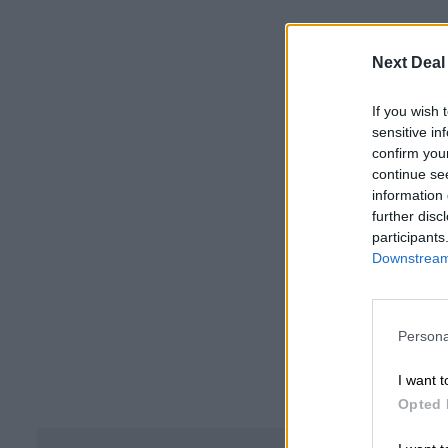
Next Deal
If you wish 
sensitive in
confirm you
continue se
information 
further disc
participants
Downstream 
Persona
I want t
Opted 