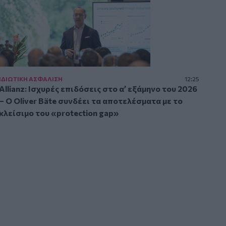
ΙΔΙΩΤΙΚΗ ΑΣΦAΛΙΣΗ
12:25
Allianz: Ισχυρές επιδόσεις στο α’ εξάμηνο του 2026
– Ο Oliver Bäte συνδέει τα αποτελέσματα με το
κλείσιμο του «protection gap»