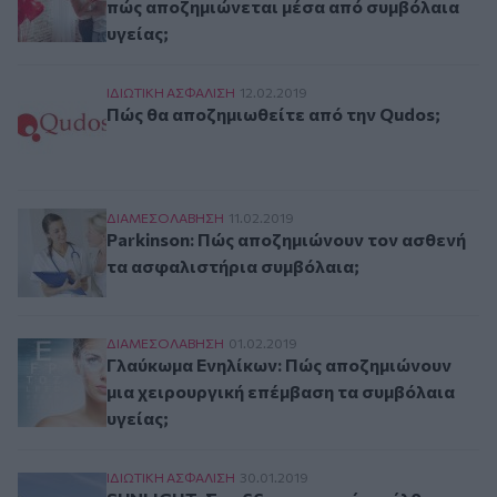
πώς αποζημιώνεται μέσα από συμβόλαια
υγείας;
Πώς θα αποζημιωθείτε από την Qudos;
ΙΔΙΩΤΙΚΗ ΑΣΦAΛΙΣΗ
12.02.2019
Πώς θα αποζημιωθείτε από την Qudos;
Parkinson: Πώς αποζημιώνουν τον ασθενή τα α
ΔΙΑΜΕΣΟΛAΒΗΣΗ
11.02.2019
Parkinson: Πώς αποζημιώνουν τον ασθενή
τα ασφαλιστήρια συμβόλαια;
Γλαύκωμα Ενηλίκων: Πώς αποζημιώνουν μια χει
ΔΙΑΜΕΣΟΛAΒΗΣΗ
01.02.2019
Γλαύκωμα Ενηλίκων: Πώς αποζημιώνουν
μια χειρουργική επέμβαση τα συμβόλαια
υγείας;
SUNLIGHT: Στα 66 εκατ. ευρώ, ανήλθε η αποζη
ΙΔΙΩΤΙΚΗ ΑΣΦAΛΙΣΗ
30.01.2019