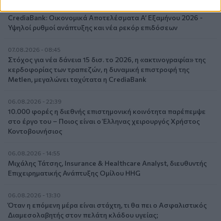
07.08.2026 - 09:23
CrediaBank: Οικονομικά Αποτελέσματα A’ Εξαμήνου 2026 -
Υψηλοί ρυθμοί ανάπτυξης και νέα ρεκόρ επιδόσεων
07.08.2026 - 08:45
Στόχος για νέα δάνεια 15 δισ. το 2026, η «ακτινογραφία» της
κερδοφορίας των τραπεζών, η δυναμική επιστροφή της
Metlen, μεγαλώνει ταχύτατα η CrediaBank
06.08.2026 - 22:39
10.000 φορές η διεθνής επιστημονική κοινότητα παρέπεμψε
στο έργο του – Ποιος είναι ο Έλληνας χειρουργός Χρήστος
Κοντοβουνήσιος
06.08.2026 - 14:55
Μιχάλης Τάτσης, Insurance & Healthcare Analyst, διευθυντής
Επιχειρηματικής Ανάπτυξης Ομίλου HHG
06.08.2026 - 13:30
Όταν η επόμενη μέρα είναι στάχτη, τι θα πει ο Ασφαλιστικός
Διαμεσολαβητής στον πελάτη κλάδου υγείας;