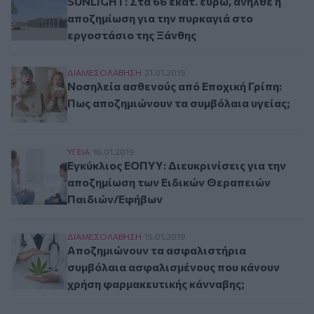
SUNLIGHT: Στα 66 εκατ. ευρώ, ανήλθε η
αποζημίωση για την πυρκαγιά στο
εργοστάσιο της Ξάνθης
Νοσηλεία ασθενούς από Εποχική Γρίπη: Πως απ
ΔΙΑΜΕΣΟΛAΒΗΣΗ
21.01.2019
Νοσηλεία ασθενούς από Εποχική Γρίπη:
Πως αποζημιώνουν τα συμβόλαια υγείας;
Εγκύκλιος ΕΟΠΥΥ: Διευκρινίσεις για την απο
ΥΓΕΙΑ
16.01.2019
Εγκύκλιος ΕΟΠΥΥ: Διευκρινίσεις για την
αποζημίωση των Ειδικών Θεραπειών
Παιδιών/Εφήβων
Αποζημιώνουν τα ασφαλιστήρια συμβόλαια ασφ
ΔΙΑΜΕΣΟΛAΒΗΣΗ
15.01.2019
Αποζημιώνουν τα ασφαλιστήρια
συμβόλαια ασφαλισμένους που κάνουν
χρήση φαρμακευτικής κάνναβης;