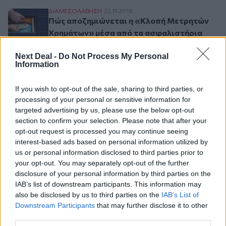
Πώς αποζημιώνεται η «Κλοπή Μετρητών Χρημάτ
ΔΙΑΜΕΣΟΛAΒΗΣΗ
22.11.2018
Πώς αποζημιώνεται η «Κλοπή Μετρητών
Χρημάτων» μέσα από τα ασφαλιστήρια
κατοικίας;
Next Deal -
Do Not Process My Personal
Information
Σελιδοποίηση
5
If you wish to opt-out of the sale, sharing to third parties, or
Προηγούμενη σελίδα
Next page
Current page
processing of your personal or sensitive information for
targeted advertising by us, please use the below opt-out
section to confirm your selection. Please note that after your
opt-out request is processed you may continue seeing
Ροή ειδήσεων
Δημοφιλή
interest-based ads based on personal information utilized by
us or personal information disclosed to third parties prior to
your opt-out. You may separately opt-out of the further
07.08.2026 - 14:38
disclosure of your personal information by third parties on the
Θεόδωρος Τέγος (ΓΝΑ ΕΥΑΓΓΕΛΙΣΜΟΣ): Νέο παράθυρο
IAB’s list of downstream participants. This information may
ελπίδας για τους ογκολογικούς ασθενείς μέσω κλινικών
also be disclosed by us to third parties on the
IAB’s List of
δοκιμών
Downstream Participants
that may further disclose it to other
third parties.
07.08.2026 - 13:16