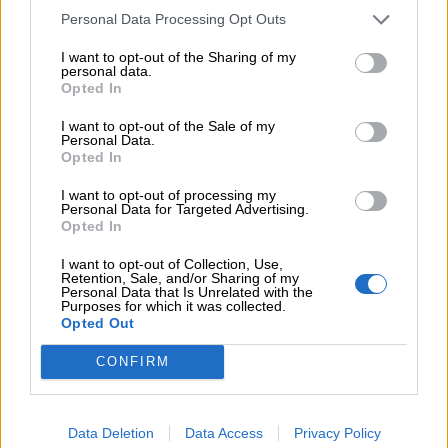
Χρήστος Γεωργόπουλος – «ΕΡΡΙΚΟΣ ΝΤΥΝΑΝ»/ΚΕΝΤΡΟ
Personal Data Processing Opt Outs
ΑΝΑΠΛΑΣΗ
I want to opt-out of the Sharing of my
personal data.
07.08.2026 - 12:25
Opted In
Allianz: Ισχυρές επιδόσεις στο α’ εξάμηνο του 2026 – Ο Oliver
Bäte συνδέει τα αποτελέσματα με το κλείσιμο του
I want to opt-out of the Sale of my
Personal Data.
«protection gap»
Opted In
07.08.2026 - 12:12
I want to opt-out of processing my
Οι αισθητήρες βλέπουν καλύτερα από τον άνθρωπο. Πάντα;
Personal Data for Targeted Advertising.
Opted In
07.08.2026 - 11:01
I want to opt-out of Collection, Use,
Generali: Αποτελέσματα Α' Εξαμήνου - Εξαιρετική ανάπτυξη
Retention, Sale, and/or Sharing of my
Personal Data that Is Unrelated with the
στα Λειτουργικά και Προσαρμοσμένα Καθαρά Αποτελέσματα
Purposes for which it was collected.
με συμβολή από όλες τις επιχειρηματικές δραστηριότητες
Opted Out
07.08.2026 - 10:28
CONFIRM
Ομαδικά Ασφαλιστικά προϊόντα Επαγγελματικής
Συνταξιοδότησης: Νέο πεδίο ανάπτυξης για ασφαλιστικές και
ασφαλιστές
Data Deletion
Data Access
Privacy Policy