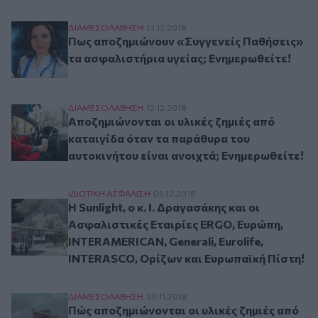
Πως αποζημιώνουν «Συγγενείς Παθήσεις» τα ασ
ΔΙΑΜΕΣΟΛAΒΗΣΗ
13.12.2018
Πως αποζημιώνουν «Συγγενείς Παθήσεις»
τα ασφαλιστήρια υγείας; Ενημερωθείτε!
Αποζημιώνονται οι υλικές ζημιές από καταιγίδ
ΔΙΑΜΕΣΟΛAΒΗΣΗ
12.12.2018
Αποζημιώνονται οι υλικές ζημιές από
καταιγίδα όταν τα παράθυρα του
αυτοκινήτου είναι ανοιχτά; Ενημερωθείτε!
Η Sunlight, ο κ. Ι. Δραγασάκης και οι Ασφαλι
ΙΔΙΩΤΙΚΗ ΑΣΦAΛΙΣΗ
05.12.2018
Η Sunlight, ο κ. Ι. Δραγασάκης και οι
Ασφαλιστικές Εταιρίες ERGO, Ευρώπη,
INTERAMERICAN, Generali, Eurolife,
INTERASCO, Ορίζων και Ευρωπαϊκή Πίστη!
Πώς αποζημιώνονται οι υλικές ζημιές από «Κα
ΔΙΑΜΕΣΟΛAΒΗΣΗ
29.11.2018
Πώς αποζημιώνονται οι υλικές ζημιές από