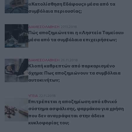
«Κατολίσθηση Εδάφους» μέσα από τα
συμβόλαια περιουσίας;
Πώς αποζημιώνεται η «Ληστεία Ταμείου» μέσα 
ΔΙΑΜΕΣΟΛAΒΗΣΗ
27.11.2018
Πώς αποζημιώνεται η «Ληστεία Ταμείου»
μέσα από τα συμβόλαια επιχειρήσεων;
Κλοπή καθρεπτών από παρκαρισμένο όχημα: Π
ΔΙΑΜΕΣΟΛAΒΗΣΗ
26.11.2018
Κλοπή καθρεπτών από παρκαρισμένο
όχημα: Πως αποζημιώνουν τα συμβόλαια
αυτοκινήτων;
Επιτρέπεται η αποζημίωση από εθνικό σύστημα
ΥΓΕΙΑ
22.11.2018
Επιτρέπεται η αποζημίωση από εθνικό
σύστημα ασφάλισης, φαρμάκου για χρήση
που δεν αναγράφεται στην άδεια
κυκλοφορίας του;