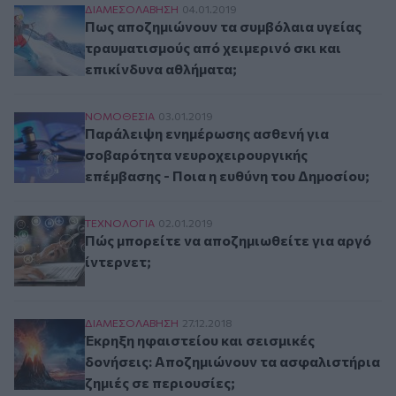
Πως αποζημιώνουν τα συμβόλαια υγείας τραυμα
ΔΙΑΜΕΣΟΛAΒΗΣΗ
04.01.2019
Πως αποζημιώνουν τα συμβόλαια υγείας
τραυματισμούς από χειμερινό σκι και
επικίνδυνα αθλήματα;
Παράλειψη ενημέρωσης ασθενή για σοβαρότητα
ΝΟΜΟΘΕΣΙΑ
03.01.2019
Παράλειψη ενημέρωσης ασθενή για
σοβαρότητα νευροχειρουργικής
επέμβασης - Ποια η ευθύνη του Δημοσίου;
Πώς μπορείτε να αποζημιωθείτε για αργό ίντερ
ΤΕΧΝΟΛΟΓΙΑ
02.01.2019
Πώς μπορείτε να αποζημιωθείτε για αργό
ίντερνετ;
Έκρηξη ηφαιστείου και σεισμικές δονήσεις: Απ
ΔΙΑΜΕΣΟΛAΒΗΣΗ
27.12.2018
Έκρηξη ηφαιστείου και σεισμικές
δονήσεις: Αποζημιώνουν τα ασφαλιστήρια
ζημιές σε περιουσίες;