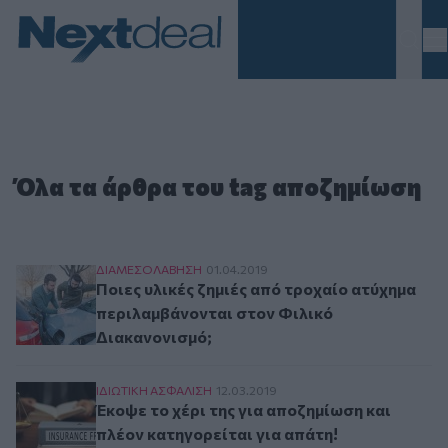
Homepage
Όλα τα άρθρα του tag αποζημίωση
Ποιες υλικές ζημιές από τροχαίο ατύχημα περ
ΔΙΑΜΕΣΟΛAΒΗΣΗ
01.04.2019
Ποιες υλικές ζημιές από τροχαίο ατύχημα
περιλαμβάνονται στον Φιλικό
Διακανονισμό;
Έκοψε το χέρι της για αποζημίωση και πλέον κα
ΙΔΙΩΤΙΚΗ ΑΣΦAΛΙΣΗ
12.03.2019
Έκοψε το χέρι της για αποζημίωση και
πλέον κατηγορείται για απάτη!