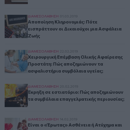
Αποποίηση Κληρονομιάς: Πότε εισπράττουν οι 
ΔΙΑΜΕΣΟΛAΒΗΣΗ
01.03.2019
Αποποίηση Κληρονομιάς: Πότε
εισπράττουν οι Δικαιούχοι μια Ασφάλεια
Ζωής
Χειρουργική Επέμβαση Ολικής Αφαίρεσης Προσ
ΔΙΑΜΕΣΟΛAΒΗΣΗ
22.02.2019
Χειρουργική Επέμβαση Ολικής Αφαίρεσης
Προστάτη: Πώς αποζημιώνουν τα
ασφαλιστήρια συμβόλαια υγείας;
Έκρηξη σε εστιατόριο: Πώς αποζημιώνουν τα σ
ΔΙΑΜΕΣΟΛAΒΗΣΗ
20.02.2019
Έκρηξη σε εστιατόριο: Πώς αποζημιώνουν
τα συμβόλαια επαγγελματικής περιουσίας;
Είναι ο «Έρωτας» Ασθένεια ή Ατύχημα και πώς 
ΔΙΑΜΕΣΟΛAΒΗΣΗ
14.02.2019
Είναι ο «Έρωτας» Ασθένεια ή Ατύχημα και