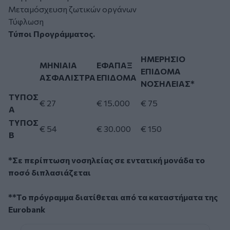
Μεταμόσχευση ζωτικών οργάνων
Τύφλωση
Τύποι Προγράμματος.
ΗΜΕΡΗΣΙΟ
ΜΗΝΙΑΙΑ
ΕΦΑΠΑΞ
ΕΠΙΔΟΜΑ
ΑΣΦΑΛΙΣΤΡΑ
ΕΠΙΔΟΜΑ
ΝΟΣΗΛΕΙΑΣ*
ΤΥΠΟΣ
€ 27
€ 15.000
€ 75
Α
ΤΥΠΟΣ
€ 54
€ 30.000
€ 150
Β
*Σε περίπτωση νοσηλείας σε εντατική μονάδα το
ποσό διπλασιάζεται
**Το πρόγραμμα διατίθεται από τα καταστήματα της
Eurobank