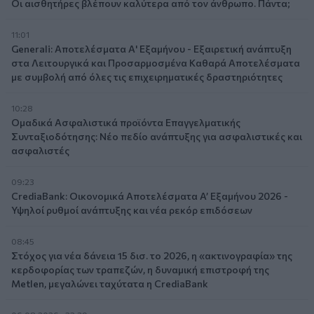
Οι αισθητήρες βλέπουν καλύτερα από τον άνθρωπο. Πάντα;
11:01
Generali: Αποτελέσματα Α' Εξαμήνου - Εξαιρετική ανάπτυξη
στα Λειτουργικά και Προσαρμοσμένα Καθαρά Αποτελέσματα
με συμβολή από όλες τις επιχειρηματικές δραστηριότητες
10:28
Ομαδικά Ασφαλιστικά προϊόντα Επαγγελματικής
Συνταξιοδότησης: Νέο πεδίο ανάπτυξης για ασφαλιστικές και
ασφαλιστές
09:23
CrediaBank: Οικονομικά Αποτελέσματα A’ Εξαμήνου 2026 -
Υψηλοί ρυθμοί ανάπτυξης και νέα ρεκόρ επιδόσεων
08:45
Στόχος για νέα δάνεια 15 δισ. το 2026, η «ακτινογραφία» της
κερδοφορίας των τραπεζών, η δυναμική επιστροφή της
Metlen, μεγαλώνει ταχύτατα η CrediaBank