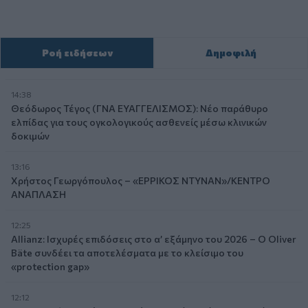
Ροή ειδήσεων
Δημοφιλή
14:38
Θεόδωρος Τέγος (ΓΝΑ ΕΥΑΓΓΕΛΙΣΜΟΣ): Νέο παράθυρο
ελπίδας για τους ογκολογικούς ασθενείς μέσω κλινικών
δοκιμών
13:16
Χρήστος Γεωργόπουλος – «ΕΡΡΙΚΟΣ ΝΤΥΝΑΝ»/ΚΕΝΤΡΟ
ΑΝΑΠΛΑΣΗ
12:25
Allianz: Ισχυρές επιδόσεις στο α’ εξάμηνο του 2026 – Ο Oliver
Bäte συνδέει τα αποτελέσματα με το κλείσιμο του
«protection gap»
12:12