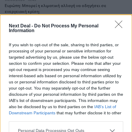
Ευρώπη: Μπορεί η κλιματική αλλαγή να οδηγήσει σε
ενεργειακή κρίση;
06.08.2026 - 09:15
Next Deal -
Do Not Process My Personal
Information
Στέλιος Λιανός – INTERAMERICAN / Αθηναϊκή Γενική Κλινική
06.08.2026 - 08:40
If you wish to opt-out of the sale, sharing to third parties, or
Η γαλλική «ψήφος» στο «καλώδιο» και τα συμφέροντα, οι
processing of your personal or sensitive information for
ελληνικές τράπεζες «πρωταθλήτριες» στα δάνεια, νέο deal
targeted advertising by us, please use the below opt-out
Βαρδινογιάννη- Εξάρχου και ο διπλασιασμός των κερδών της
section to confirm your selection. Please note that after your
ΔΕΗ
opt-out request is processed you may continue seeing
interest-based ads based on personal information utilized by
05.08.2026 - 13:37
us or personal information disclosed to third parties prior to
Randy Schekman, Νομπελίστας Ιατρικής: «Σε πέντε χρόνια
your opt-out. You may separately opt-out of the further
μπορεί να έχουμε θεραπεία που αναστέλλει την εξέλιξη του
disclosure of your personal information by third parties on the
Πάρκινσον»
IAB’s list of downstream participants. This information may
also be disclosed by us to third parties on the
IAB’s List of
05.08.2026 - 12:33
Downstream Participants
that may further disclose it to other
Ε.Ε και παράνομη μετανάστευση: προτάσεις και δράσεις με
third parties.
παρονομαστή το κοινό συμφέρον
Personal Data Processing Opt Outs