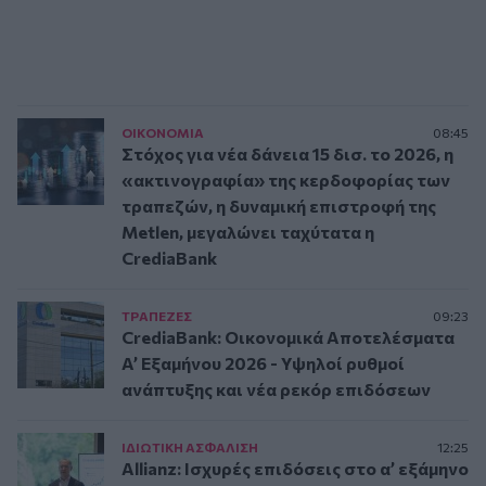
ΟΙΚΟΝΟΜΙΑ
08:45
Στόχος για νέα δάνεια 15 δισ. το 2026, η
«ακτινογραφία» της κερδοφορίας των
τραπεζών, η δυναμική επιστροφή της
Metlen, μεγαλώνει ταχύτατα η
CrediaBank
ΤΡAΠΕΖΕΣ
09:23
CrediaBank: Οικονομικά Αποτελέσματα
A’ Εξαμήνου 2026 - Υψηλοί ρυθμοί
ανάπτυξης και νέα ρεκόρ επιδόσεων
ΙΔΙΩΤΙΚΗ ΑΣΦAΛΙΣΗ
12:25
Allianz: Ισχυρές επιδόσεις στο α’ εξάμηνο