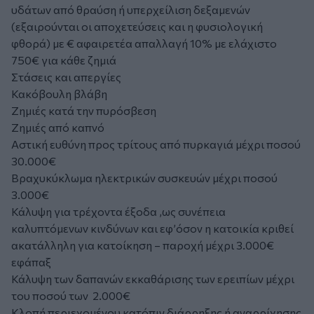
υδάτων από θραύση ή υπερχείλιση δεξαμενών
(εξαιρούνται οι αποχετεύσεις και η φυσιολογική
φθορά) με € αφαιρετέα απαλλαγή 10% με ελάχιστο
750€ για κάθε ζημιά
Στάσεις και απεργίες
Κακόβουλη βλάβη
Ζημιές κατά την πυρόσβεση
Ζημιές από καπνό
Αστική ευθύνη προς τρίτους από πυρκαγιά μέχρι ποσού
30.000€
Βραχυκύκλωμα ηλεκτρικών συσκευών μέχρι ποσού
3.000€
Κάλυψη για τρέχοντα έξοδα ,ως συνέπεια
καλυπτόμενων κινδύνων και εφ’όσον η κατοικία κριθεί
ακατάλληλη για κατοίκηση – παροχή μέχρι 3.000€
εφάπαξ
Κάλυψη των δαπανών εκκαθάρισης των ερειπίων μέχρι
του ποσού των 2.000€
Κλοπή περιεχομένου κατόπιν διάρρηξης ή αναρρίχησης