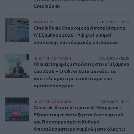
CrediaBank
ΤΡAΠΕΖΕΣ
07.08.2026 - 09:23
CrediaBank: Οικονομικά Αποτελέσματα
A’ Εξαμήνου 2026 - Υψηλοί ρυθμοί
ανάπτυξης και νέα ρεκόρ επιδόσεων
ΙΔΙΩΤΙΚΗ ΑΣΦAΛΙΣΗ
07.08.2026 - 12:25
Allianz: Ισχυρές επιδόσεις στο α’ εξάμηνο
του 2026 – Ο Oliver Bäte συνδέει τα
αποτελέσματα με το κλείσιμο του
«protection gap»
ΙΔΙΩΤΙΚΗ ΑΣΦAΛΙΣΗ
07.08.2026 - 11:01
Generali: Αποτελέσματα Α' Εξαμήνου -
Εξαιρετική ανάπτυξη στα Λειτουργικά
και Προσαρμοσμένα Καθαρά
Αποτελέσματα με συμβολή από όλες τις