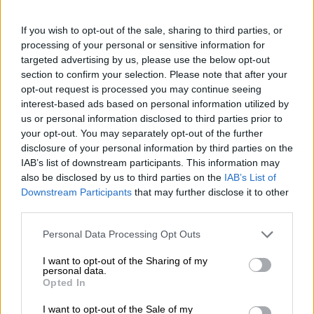
Διαμεσολαβητής στον πελάτη κλάδου υγείας;
If you wish to opt-out of the sale, sharing to third parties, or
06.08.2026 - 12:22
processing of your personal or sensitive information for
Kavita Patel - PhARMA Innovation Forum: Ένα στα πέντε
targeted advertising by us, please use the below opt-out
καινοτόμα φάρμακα φτάνει τελικά στην Ελλάδα
section to confirm your selection. Please note that after your
opt-out request is processed you may continue seeing
06.08.2026 - 11:37
interest-based ads based on personal information utilized by
Μείωση ασφαλιστικών εισφορών ύψους 240 εκατ. ευρώ
us or personal information disclosed to third parties prior to
ζητούν οι έμποροι από την Κυβέρνηση
your opt-out. You may separately opt-out of the further
disclosure of your personal information by third parties on the
06.08.2026 - 10:45
IAB’s list of downstream participants. This information may
Ευρώπη: Μπορεί η κλιματική αλλαγή να οδηγήσει σε
also be disclosed by us to third parties on the
IAB’s List of
ενεργειακή κρίση;
Downstream Participants
that may further disclose it to other
third parties.
06.08.2026 - 09:15
Στέλιος Λιανός – INTERAMERICAN / Αθηναϊκή Γενική Κλινική
Personal Data Processing Opt Outs
I want to opt-out of the Sharing of my
06.08.2026 - 08:40
personal data.
Η γαλλική «ψήφος» στο «καλώδιο» και τα συμφέροντα, οι
Opted In
ελληνικές τράπεζες «πρωταθλήτριες» στα δάνεια, νέο deal
Βαρδινογιάννη- Εξάρχου και ο διπλασιασμός των κερδών της
I want to opt-out of the Sale of my