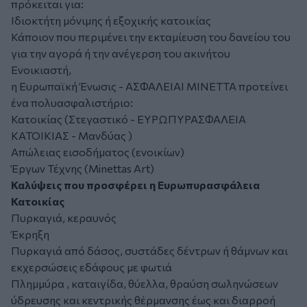
πρόκειται για:
Ιδιοκτήτη μόνιμης ή εξοχικής κατοικίας
Κάποιον που περιμένει την εκταμίευση του δανείου του
για την αγορά ή την ανέγερση του ακινήτου
Ενοικιαστή,
η Ευρωπαϊκή Ένωσις - ΑΣΦΑΛΕΙΑΙ ΜΙΝΕΤΤΑ προτείνει
ένα πολυασφαλιστήριο:
Κατοικίας (Στεγαστικό - ΕΥΡΩΠΥΡΑΣΦΑΛΕΙΑ
ΚΑΤΟΙΚΙΑΣ - Μανδύας )
Απώλειας εισοδήματος (ενοικίων)
Έργων Τέχνης (Minettas Art)
Καλύψεις που προσφέρει η Ευρωπυρασφάλεια
Κατοικίας
Πυρκαγιά, κεραυνός
Έκρηξη
Πυρκαγιά από δάσος, συστάδες δέντρων ή θάμνων και
εκχερσώσεις εδάφους με φωτιά
Πλημμύρα , καταιγίδα, θύελλα, θραύση σωληνώσεων
ύδρευσης και κεντρικής θέρμανσης έως και διαρροή