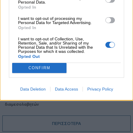
Personal Data.
ΔΕΗ
Opted In
05.08.2026 - 13:37
I want to opt-out of processing my
Randy Schekman, Νομπελίστας Ιατρικής: «Σε πέντε χρόνια
Personal Data for Targeted Advertising.
Opted In
μπορεί να έχουμε θεραπεία που αναστέλλει την εξέλιξη του
Πάρκινσον»
I want to opt-out of Collection, Use,
Retention, Sale, and/or Sharing of my
Personal Data that Is Unrelated with the
05.08.2026 - 12:33
Purposes for which it was collected.
Ε.Ε και παράνομη μετανάστευση: προτάσεις και δράσεις με
Opted Out
παρονομαστή το κοινό συμφέρον
CONFIRM
05.08.2026 - 12:11
Αντώνης Βουκλαρής - «ΕΡΡΙΚΟΣ ΝΤΥΝΑΝ»
Data Deletion
Data Access
Privacy Policy
05.08.2026 - 11:30
Η νέα εποχή στην εκπαίδευση των ασφαλιστικών
διαμεσολαβητών
ΠΕΡΙΣΣΟΤΕΡΑ