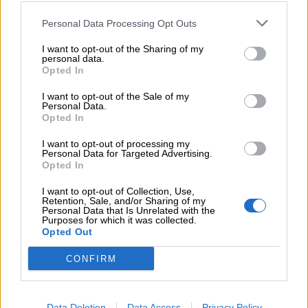
Ξεκινούν οι αιτήσεις στο vouchers.gov.gr για το Πρόγραμμα
Personal Data Processing Opt Outs
«Τουρισμός για όλους 2026-2027»
I want to opt-out of the Sharing of my
05.08.2026 - 10:19
personal data.
WWF: Περισσότερα από 180.000 στρέμματα καμένων
Opted In
δασικών εκτάσεων στην Ελλάδα σε λίγες μόλις μέρες
I want to opt-out of the Sale of my
Personal Data.
05.08.2026 - 09:45
Opted In
Η Ελλάδα που αντιστέκεται και επιμένει να μην ασφαλίζεται!
I want to opt-out of processing my
Personal Data for Targeted Advertising.
05.08.2026 - 09:20
Opted In
Καλοκαιρινό ταξίδι: Οι 8 συμβουλές που αξίζει να δώσει κάθε
ασφαλιστής στους πελάτες του
I want to opt-out of Collection, Use,
Retention, Sale, and/or Sharing of my
Personal Data that Is Unrelated with the
05.08.2026 - 08:51
Purposes for which it was collected.
Το εκλογικό «καμπανάκι» της Goldman Sachs, η ισχυρή
Opted Out
πιστωτική επέκταση των ελληνικών τραπεζών, το «πάρτι»
στις αγορές, οι «κρυμμένες» αξίες της ΓΕΚ ΤΕΡΝΑ
CONFIRM
05.08.2026 - 08:37
Ιωάννης Μπολέτης – ΩΝΑΣΕΙΟ
Data Deletion
Data Access
Privacy Policy