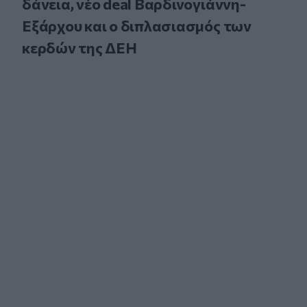
δάνεια, νέο deal Βαρδινογιάννη-
Εξάρχου και ο διπλασιασμός των
κερδών της ΔΕΗ