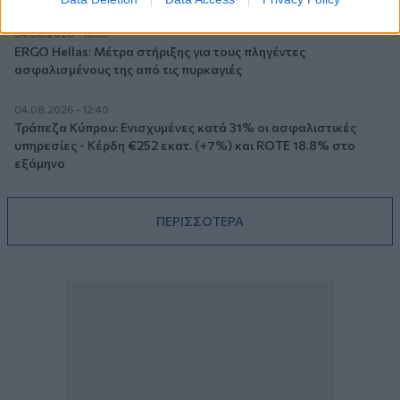
04.08.2026 - 15:33
ERGO Hellas: Μέτρα στήριξης για τους πληγέντες
ασφαλισμένους της από τις πυρκαγιές
04.08.2026 - 12:40
Τράπεζα Κύπρου: Ενισχυμένες κατά 31% οι ασφαλιστικές
υπηρεσίες - Κέρδη €252 εκατ. (+7%) και ROTE 18.8% στο
εξάμηνο
ΠΕΡΙΣΣΟΤΕΡΑ