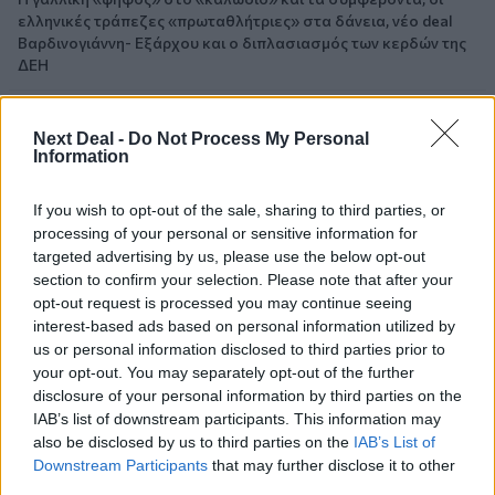
ελληνικές τράπεζες «πρωταθλήτριες» στα δάνεια, νέο deal
Βαρδινογιάννη- Εξάρχου και ο διπλασιασμός των κερδών της
ΔΕΗ
05.08.2026 - 13:37
Randy Schekman, Νομπελίστας Ιατρικής: «Σε πέντε χρόνια
Next Deal -
Do Not Process My Personal
Information
μπορεί να έχουμε θεραπεία που αναστέλλει την εξέλιξη του
Πάρκινσον»
If you wish to opt-out of the sale, sharing to third parties, or
05.08.2026 - 12:33
processing of your personal or sensitive information for
Ε.Ε και παράνομη μετανάστευση: προτάσεις και δράσεις με
targeted advertising by us, please use the below opt-out
παρονομαστή το κοινό συμφέρον
section to confirm your selection. Please note that after your
opt-out request is processed you may continue seeing
05.08.2026 - 12:11
interest-based ads based on personal information utilized by
Αντώνης Βουκλαρής - «ΕΡΡΙΚΟΣ ΝΤΥΝΑΝ»
us or personal information disclosed to third parties prior to
your opt-out. You may separately opt-out of the further
disclosure of your personal information by third parties on the
05.08.2026 - 11:30
Η νέα εποχή στην εκπαίδευση των ασφαλιστικών
IAB’s list of downstream participants. This information may
διαμεσολαβητών
also be disclosed by us to third parties on the
IAB’s List of
Downstream Participants
that may further disclose it to other
third parties.
05.08.2026 - 10:50