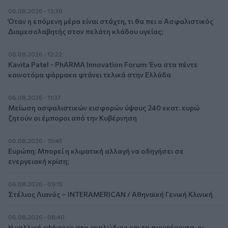
06.08.2026 - 13:30
Όταν η επόμενη μέρα είναι στάχτη, τι θα πει ο Ασφαλιστικός
Διαμεσολαβητής στον πελάτη κλάδου υγείας;
06.08.2026 - 12:22
Kavita Patel - PhARMA Innovation Forum: Ένα στα πέντε
καινοτόμα φάρμακα φτάνει τελικά στην Ελλάδα
06.08.2026 - 11:37
Μείωση ασφαλιστικών εισφορών ύψους 240 εκατ. ευρώ
ζητούν οι έμποροι από την Κυβέρνηση
06.08.2026 - 10:45
Ευρώπη: Μπορεί η κλιματική αλλαγή να οδηγήσει σε
ενεργειακή κρίση;
06.08.2026 - 09:15
Στέλιος Λιανός – INTERAMERICAN / Αθηναϊκή Γενική Κλινική
06.08.2026 - 08:40
Η γαλλική «ψήφος» στο «καλώδιο» και τα συμφέροντα, οι