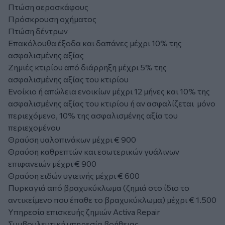
Πτώση αεροσκάφους
Πρόσκρουση οχήματος
Πτώση δέντρων
Επακόλουθα έξοδα και δαπάνες μέχρι 10% της
ασφαλισμένης αξίας
Ζημιές κτιρίου από διάρρηξη μέχρι 5% της
ασφαλισμένης αξίας του κτιρίου
Ενοίκιο ή απώλεια ενοικίων μέχρι 12 μήνες και 10% της
ασφαλισμένης αξίας του κτιρίου ή αν ασφαλίζεται μόνο
περιεχόμενο, 10% της ασφαλισμένης αξία του
περιεχομένου
Θραύση υαλοπινάκων μέχρι € 900
Θραύση καθρεπτών και εσωτερικών γυάλινων
επιφανειών μέχρι € 900
Θραύση ειδών υγιεινής μέχρι € 600
Πυρκαγιά από βραχυκύκλωμα (ζημιά στο ίδιο το
αντικείμενο που έπαθε το βραχυκύκλωμα) μέχρι € 1.500
Υπηρεσία επισκευής ζημιών Activa Repair
Συμβουλευτική υπηρεσία βοήθειας