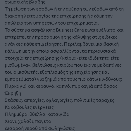
σωματικής βλάβης.
Τη μείωση των εσόδων ή την αύξηση των εξόδων από τη
διακοπή λειτουργίας της επιχείρησης ή ακόμη την
απώλεια των υπηρεσιών του επιχειρηματία.
Το σύστημα ασφάλισης BusinessCare είναι ευέλικτο και
επιτρέπει την προσαρμογή της κάλυψης στις ειδικές
ανάγκες κάθε επιχείρησης. Περιλαμβάνει μια βασική
κάλυψη με την οποία ασφαλίζονται τα περιουσιακά
στοιχεία της επιχείρησης (κτίρια -είτε ιδιόκτητα είτε
μισθωμένα-, βελτιώσεις κτιρίου που έκανε με δαπάνες
του ο μισθωτής, εξοπλισμός της επιχείρησης και
εμπορεύματα) για ζημιά από τους πιο κάτω κινδύνους:
Πυρκαγιά και κεραυνό, καπνό, πυρκαγιά από δάσος
Έκρηξη
Στάσεις, απεργίες, οχλαγωγίες, πολιτικές ταραχές
Κακόβουλες ενέργειες
Πλημμύρα, θύελλα, καταιγίδα
Χιόνι, χαλάζι, παγετό
Διαρροή νερού από σωληνώσεις