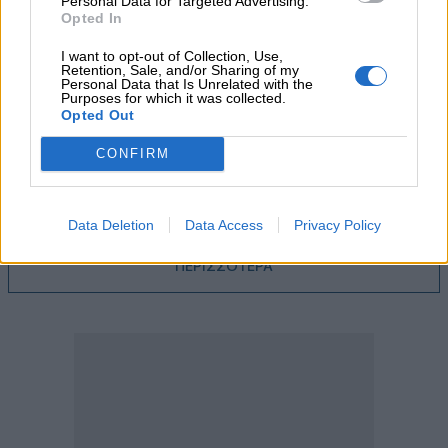
Personal Data for Targeted Advertising.
05.08.2026
Opted In
Ε.Ε και παράνομη μετανάστευση: προτάσεις και δράσεις με
παρονομαστή το κοινό συμφέρον
I want to opt-out of Collection, Use,
Retention, Sale, and/or Sharing of my
Personal Data that Is Unrelated with the
05.08.2026
Purposes for which it was collected.
Opted Out
Αντώνης Βουκλαρής - «ΕΡΡΙΚΟΣ ΝΤΥΝΑΝ»
CONFIRM
05.08.2026
Η νέα εποχή στην εκπαίδευση των ασφαλιστικών
διαμεσολαβητών
Data Deletion
Data Access
Privacy Policy
ΠΕΡΙΣΣΟΤΕΡΑ