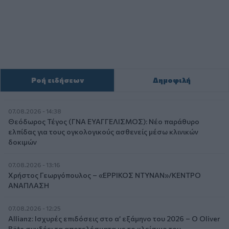
Ροή ειδήσεων
Δημοφιλή
07.08.2026 - 14:38
Θεόδωρος Τέγος (ΓΝΑ ΕΥΑΓΓΕΛΙΣΜΟΣ): Νέο παράθυρο
ελπίδας για τους ογκολογικούς ασθενείς μέσω κλινικών
δοκιμών
07.08.2026 - 13:16
Χρήστος Γεωργόπουλος – «ΕΡΡΙΚΟΣ ΝΤΥΝΑΝ»/ΚΕΝΤΡΟ
ΑΝΑΠΛΑΣΗ
07.08.2026 - 12:25
Allianz: Ισχυρές επιδόσεις στο α’ εξάμηνο του 2026 – Ο Oliver
Bäte συνδέει τα αποτελέσματα με το κλείσιμο του