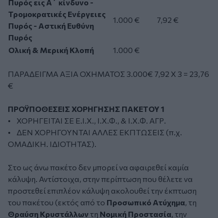
Πυρός εις Α΄ κίνδυνο -
Τρομοκρατικές Ενέργειες
1.000 €
7,92 €
Πυρός - Αστική Ευθύνη
Πυρός
Ολική & Μερική Κλοπή
1.000 €
ΠΑΡΑΔΕΙΓΜΑ ΑΞΙΑ ΟΧΗΜΑΤΟΣ 3.000€ 7,92 Χ 3 = 23,76
€
ΠΡΟΫΠΟΘΕΣΕΙΣ ΧΟΡΗΓΗΣΗΣ ΠΑΚΕΤΟΥ 1
• ΧΟΡΗΓΕΙΤΑΙ ΣΕ Ε.Ι.Χ., Ι.Χ.Φ., & Ι.Χ.Φ. ΑΓΡ.
• ΔΕΝ ΧΟΡΗΓΟΥΝΤΑΙ ΑΛΛΕΣ ΕΚΠΤΩΣΕΙΣ (π.χ.
ΟΜΑΔΙΚΗ. ΙΔΙΟΤΗΤΑΣ).
Στο ως άνω πακέτο δεν μπορεί να αφαιρεθεί καμία
κάλυψη. Αντίστοιχα, στην περίπτωση που θέλετε να
προστεθεί επιπλέον κάλυψη ακολουθεί την έκπτωση
του πακέτου (εκτός από το
Προσωπικό Ατύχημα
, τη
Θραύση Κρυστάλλων
τη
Νομική Προστασία
, την