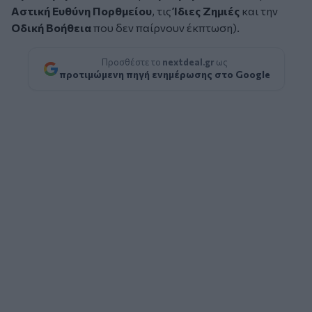
Αστική Ευθύνη Πορθμείου
, τις
Ίδιες Ζημιές
και την
Οδική Βοήθεια
που δεν παίρνουν έκπτωση).
Προσθέστε το
nextdeal.gr
ως
προτιμώμενη πηγή ενημέρωσης στο Google