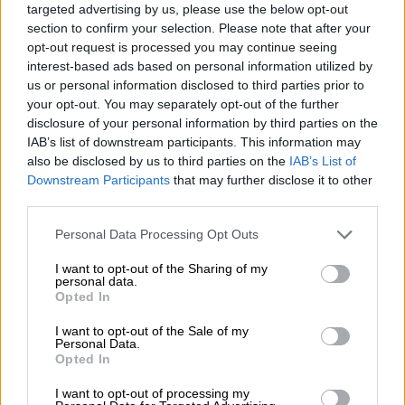
targeted advertising by us, please use the below opt-out
Μείωση ασφαλιστικών εισφορών ύψους 240 εκατ. ευρώ
section to confirm your selection. Please note that after your
ζητούν οι έμποροι από την Κυβέρνηση
opt-out request is processed you may continue seeing
interest-based ads based on personal information utilized by
06.08.2026 - 10:45
us or personal information disclosed to third parties prior to
Ευρώπη: Μπορεί η κλιματική αλλαγή να οδηγήσει σε
your opt-out. You may separately opt-out of the further
ενεργειακή κρίση;
disclosure of your personal information by third parties on the
IAB’s list of downstream participants. This information may
06.08.2026 - 09:15
also be disclosed by us to third parties on the
IAB’s List of
Στέλιος Λιανός – INTERAMERICAN / Αθηναϊκή Γενική Κλινική
Downstream Participants
that may further disclose it to other
third parties.
06.08.2026 - 08:40
Η γαλλική «ψήφος» στο «καλώδιο» και τα συμφέροντα, οι
Personal Data Processing Opt Outs
ελληνικές τράπεζες «πρωταθλήτριες» στα δάνεια, νέο deal
Βαρδινογιάννη- Εξάρχου και ο διπλασιασμός των κερδών της
I want to opt-out of the Sharing of my
ΔΕΗ
personal data.
Opted In
05.08.2026
I want to opt-out of the Sale of my
Randy Schekman, Νομπελίστας Ιατρικής: «Σε πέντε χρόνια
Personal Data.
μπορεί να έχουμε θεραπεία που αναστέλλει την εξέλιξη του
Opted In
Πάρκινσον»
I want to opt-out of processing my