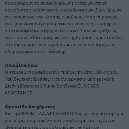
που αφορούν το αυτοκίνητο. Με ανταγωνιστικά
ασφάλιστρα καλύπτονται οι κίνδυνοι των ιδίων ζημιών
του οχήματος, της κλοπής, των ζημιών από πυρκαγιά,
των ζημιών από τρομοκρατικές ενέργειες, των ζημιών
από ανασφάλιστο όχημα, των κακόβουλων πράξεων,
των φυσικών διαταραχών και της θραύσης κρυστάλλων.
Τα πακέτα μας είναι σχεδιασμένα ώστε να παρέχουν
πλήρη ασφαλιστική κάλυψη.
Οδική Βοήθεια
Η εταιρεία προσφέρει ένα πλήρες πακέτο Οδικής και
Ταξιδιωτικής Βοήθειας σε συνεργασία με τη μεγάλη
Διεθνή Εταιρεία Οδικής Βοήθειας EUROSOS
ASSISTANCE.
Φροντίδα Ατυχήματος
Με τη «ΦΡOΝΤΙΔΑ ΑΤΥΧΗΜΑΤOΣ», η εταιρεία παρέχει
μια σειρά υπηρεσιών για την καλύτερη και ταχύτερη
εξυπηρέτηση των ασφαλισμένων της και των