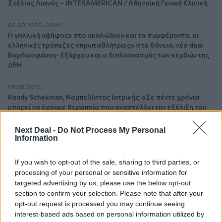
Στέλιος Λιανός – INTERAMERICAN / Αθηναϊκή Γενική Κλινική
06.08.2026 - 08:40
Η γαλλική «ψήφος» στο «καλώδιο» και τα συμφέροντα, οι
ελληνικές τράπεζες «πρωταθλήτριες» στα δάνεια, νέο deal
Βαρδινογιάννη- Εξάρχου και ο διπλασιασμός των κερδών της
ΔΕΗ
05.08.2026
Randy Schekman, Νομπελίστας Ιατρικής: «Σε πέντε χρόνια
μπορεί να έχουμε θεραπεία που αναστέλλει την εξέλιξη του
Πάρκινσον»
Next Deal -
Do Not Process My Personal
Information
05.08.2026
Ε.Ε και παράνομη μετανάστευση: προτάσεις και δράσεις με
παρονομαστή το κοινό συμφέρον
If you wish to opt-out of the sale, sharing to third parties, or
processing of your personal or sensitive information for
05.08.2026
targeted advertising by us, please use the below opt-out
Αντώνης Βουκλαρής - «ΕΡΡΙΚΟΣ ΝΤΥΝΑΝ»
section to confirm your selection. Please note that after your
opt-out request is processed you may continue seeing
05.08.2026
interest-based ads based on personal information utilized by