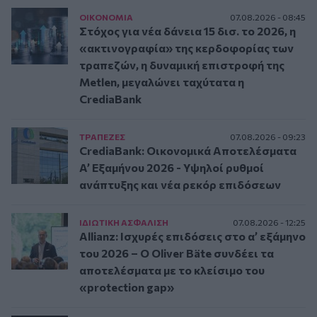
ΟΙΚΟΝΟΜΙΑ
07.08.2026 - 08:45
Στόχος για νέα δάνεια 15 δισ. το 2026, η
«ακτινογραφία» της κερδοφορίας των
τραπεζών, η δυναμική επιστροφή της
Metlen, μεγαλώνει ταχύτατα η
CrediaBank
ΤΡAΠΕΖΕΣ
07.08.2026 - 09:23
CrediaBank: Οικονομικά Αποτελέσματα
A’ Εξαμήνου 2026 - Υψηλοί ρυθμοί
ανάπτυξης και νέα ρεκόρ επιδόσεων
ΙΔΙΩΤΙΚΗ ΑΣΦAΛΙΣΗ
07.08.2026 - 12:25
Allianz: Ισχυρές επιδόσεις στο α’ εξάμηνο
του 2026 – Ο Oliver Bäte συνδέει τα
αποτελέσματα με το κλείσιμο του
«protection gap»