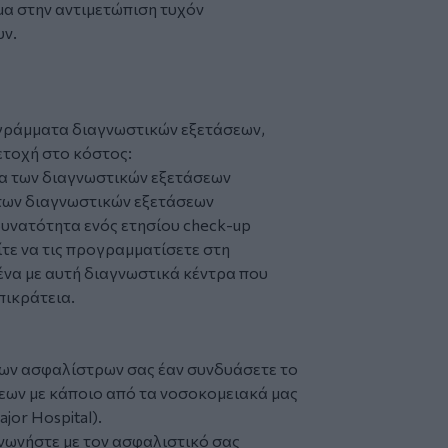
μα στην αντιμετώπιση τυχόν
υν.
γράμματα διαγνωστικών εξετάσεων,
μετοχή στο κόστος:
δα των διαγνωστικών εξετάσεων
 των διαγνωστικών εξετάσεων
δυνατότητα ενός ετησίου check-up
ίτε να τις προγραμματίσετε στη
ένα με αυτή διαγνωστικά κέντρα που
πικράτεια.
ίων ασφαλίστρων σας έαν συνδυάσετε το
ων με κάποιο από τα νοσοκομειακά μας
jor Hospital).
νωνήστε με τον ασφαλιστικό σας