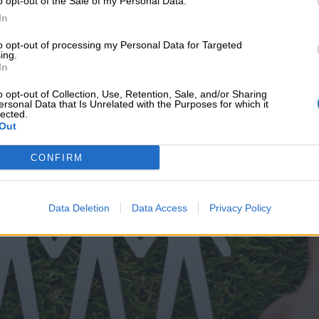
o opt-out of the Sale of my Personal Data.
υνεχής ροή
In
to opt-out of processing my Personal Data for Targeted
ing.
In
o opt-out of Collection, Use, Retention, Sale, and/or Sharing
ersonal Data that Is Unrelated with the Purposes for which it
lected.
Out
CONFIRM
Data Deletion
Data Access
Privacy Policy