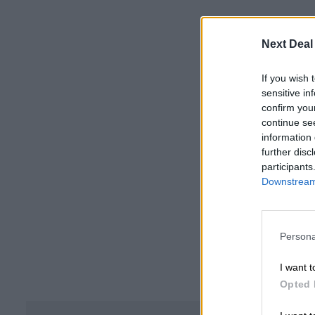
Next Deal
If you wish 
sensitive in
confirm you
continue se
information 
further disc
participants
Downstream 
Persona
I want t
Opted 