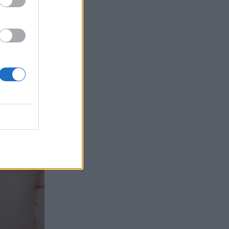
τα συμφέροντα, οι ελληνικές τράπεζες
«πρωταθλήτριες» στα δάνεια, νέο deal
Βαρδινογιάννη- Εξάρχου και ο
διπλασιασμός των κερδών της ΔΕΗ
05.08.2026 - 13:37
Randy Schekman, Νομπελίστας Ιατρικής:
«Σε πέντε χρόνια μπορεί να έχουμε
θεραπεία που αναστέλλει την εξέλιξη
του Πάρκινσον»
05.08.2026 - 12:33
Ε.Ε και παράνομη μετανάστευση:
προτάσεις και δράσεις με παρονομαστή
το κοινό συμφέρον
05.08.2026 - 12:11
Αντώνης Βουκλαρής - «ΕΡΡΙΚΟΣ
ΝΤΥΝΑΝ»
05.08.2026 - 11:30
Η νέα εποχή στην εκπαίδευση των