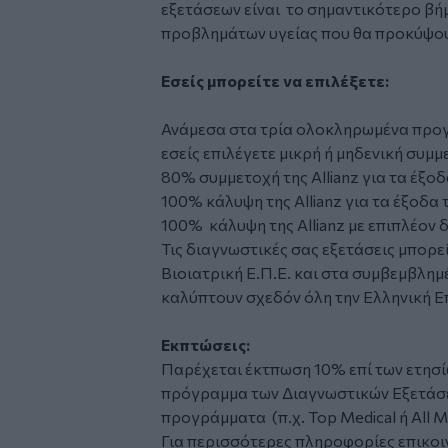
εξετάσεων είναι το σημαντικότερο βή
προβλημάτων υγείας που θα προκύψο
Εσείς μπορείτε να επιλέξετε:
Ανάμεσα στα τρία ολοκληρωμένα προ
εσείς επιλέγετε μικρή ή μηδενική συμ
80% συμμετοχή της Allianz για τα έξο
100% κάλυψη της Αllianz για τα έξοδα
100% κάλυψη της Allianz με επιπλέον 
Τις διαγνωστικές σας εξετάσεις μπορε
Βιοιατρική Ε.Π.Ε. και στα συμβεμβλημ
καλύπτουν σχεδόν όλη την Ελληνική Ε
Εκπτώσεις:
Παρέχεται έκτπωση 10% επί των ετησ
πρόγραμμα των Διαγνωστικών Εξετάσε
προγράμματα (π.χ. Top Medical ή All Ma
Για περισσότερες πληροφορίες επικοι