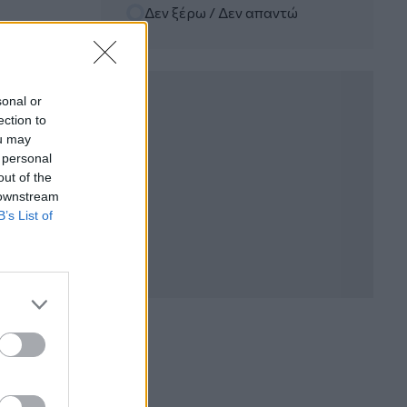
Δεν ξέρω / Δεν απαντώ
06.08.2026 - 12:22
Kavita Patel - PhARMA Innovation
Forum: Ένα στα πέντε καινοτόμα
φάρμακα φτάνει τελικά στην Ελλάδα
sonal or
ection to
06.08.2026 - 11:37
ou may
Μείωση ασφαλιστικών εισφορών
 personal
ύψους 240 εκατ. ευρώ ζητούν οι
έμποροι από την Κυβέρνηση
out of the
 downstream
B’s List of
06.08.2026 - 10:45
Ευρώπη: Μπορεί η κλιματική αλλαγή να
οδηγήσει σε ενεργειακή κρίση;
06.08.2026 - 09:15
Στέλιος Λιανός – INTERAMERICAN /
Αθηναϊκή Γενική Κλινική
06.08.2026 - 08:40
Η γαλλική «ψήφος» στο «καλώδιο» και