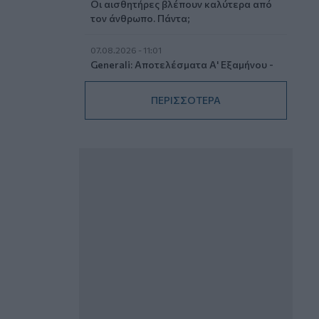
Οι αισθητήρες βλέπουν καλύτερα από
τον άνθρωπο. Πάντα;
07.08.2026 - 11:01
Generali: Αποτελέσματα Α' Εξαμήνου -
Εξαιρετική ανάπτυξη στα Λειτουργικά
και Προσαρμοσμένα Καθαρά
ΠΕΡΙΣΣΟΤΕΡΑ
Αποτελέσματα με συμβολή από όλες
τις επιχειρηματικές δραστηριότητες
07.08.2026 - 10:28
Ομαδικά Ασφαλιστικά προϊόντα
Επαγγελματικής Συνταξιοδότησης: Νέο
πεδίο ανάπτυξης για ασφαλιστικές και
ασφαλιστές
07.08.2026 - 09:23
CrediaBank: Οικονομικά Αποτελέσματα
A’ Εξαμήνου 2026 - Υψηλοί ρυθμοί
ανάπτυξης και νέα ρεκόρ επιδόσεων
07.08.2026 - 08:45