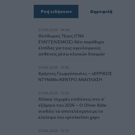
Ροή ειδήσεων
Δημοφιλή
07.08.2026 - 14:38
Θεόδωρος Τέγος (ΓΝΑ
ΕΥΑΓΓΕΛΙΣΜΟΣ): Νέο παράθυρο
ελπίδας για τους ογκολογικούς
ασθενείς μέσω κλινικών δοκιμών
07.08.2026 - 13:16
Χρήστος Γεωργόπουλος – «ΕΡΡΙΚΟΣ
ΝΤΥΝΑΝ»/ΚΕΝΤΡΟ ΑΝΑΠΛΑΣΗ
07.08.2026 - 12:25
Allianz: Ισχυρές επιδόσεις στο α’
εξάμηνο του 2026 – Ο Oliver Bäte
συνδέει τα αποτελέσματα με το
κλείσιμο του «protection gap»
07.08.2026 - 12:12