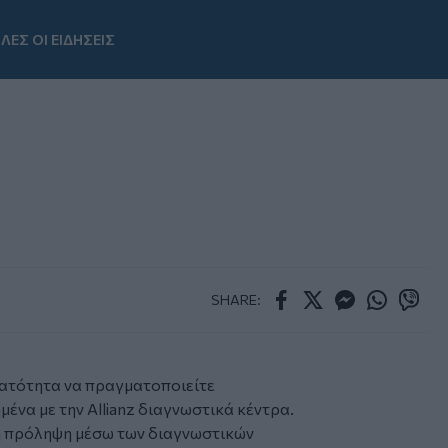
ΛΕΣ ΟΙ ΕΙΔΗΣΕΙΣ
Youtube
SHARE:
Facebook
Twitter
Messenger
Whatsapp
Viber
νατότητα να πραγματοποιείτε
ένα με την Allianz διαγνωστικά κέντρα.
 η πρόληψη μέσω των διαγνωστικών