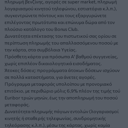
πληρωμή βενζίνης, αγορές σε super market, πληρωμή
λογαριασμού κινητού τηλεφώνου, εστιατόρια κ.λ.π.),
συγκεντρώνετε πόντους και τους εξαργυρώνετε
επιλέγοντας πρωτότυπα και επώνυμα δώρα από τον
πλούσιο κατάλογο του Bonus Club.
Δυνατότητα επέκτασης του πιστωτικού σας ορίου σε
περίπτωση πληρωμής του απαλλασσόμενου ποσού με
τηv κάρτα, στα συμβόλαια Υγείας.
Πρόσθετη κάρτα για πρόσωπα Α' βαθμού συγγενείας,
χωρίς επιπλέον δικαιoλoγητικά εισοδήματος.
Άτοκες δόσεις: προγράμματα άτοκων δόσεων ισχύουν
σε πολλά καταστήματα, για άνετες αγορές.
Πρόγραμμα μεταφοράς υπολοίπου με προνομιακό
επιτόκιo, με περιθώριο μόλις 6,9% πλέον της τιμής τού
Euribor τριών μηνών, έως την αποπληρωμή του ποσού
μεταφοράς.
Δυνατότητα πληρωμής πάγιων εντολών (λογαριασμοί
κινητής ή σταθερής τηλεφωνίας, συνδρομητικής
τηλεόρασης κ.λ.π.), μέσω της κάρτας, χωρίς καμία