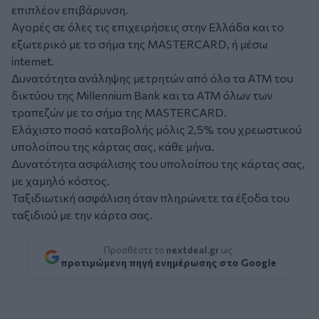
επιπλέον επιβάρυνση.
Αγορές σε όλες τις επιχειρήσεις στην Ελλάδα και το
εξωτερικό με το σήμα της MASTERCARD, ή μέσω
intemet.
Δυνατότητα ανάληψης μετρητών από όλα τα ATM του
δικτύου της Millennium Bank και τα ATM όλων των
τραπεζών με το σήμα της MASTERCARD.
Ελάχιστο ποσό καταβολής μόλις 2,5% του χρεωστικού
υπολοίπου της κάρτας σας, κάθε μήνα.
Δυνατότητα ασφάλισης του υπολοίπου της κάρτας σας,
με χαμηλό κόστος.
Ταξιδιωτική ασφάλιση όταν πληρώνετε τα έξoδα του
ταξιδιoύ με την κάρτα σας.
Προσθέστε το
nextdeal.gr
ως
προτιμώμενη πηγή ενημέρωσης στο Google