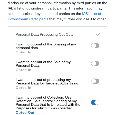
disclosure of your personal information by third parties on the
Αντώνης Βουκλαρής - «ΕΡΡΙΚΟΣ ΝΤΥΝΑΝ»
IAB’s list of downstream participants. This information may
also be disclosed by us to third parties on the
IAB’s List of
05.08.2026 - 11:30
Downstream Participants
that may further disclose it to other
Η νέα εποχή στην εκπαίδευση των ασφαλιστικών
third parties.
διαμεσολαβητών
Personal Data Processing Opt Outs
05.08.2026 - 10:50
Ξεκινούν οι αιτήσεις στο vouchers.gov.gr για το Πρόγραμμα
I want to opt-out of the Sharing of my
personal data.
«Τουρισμός για όλους 2026-2027»
Opted In
05.08.2026 - 10:19
I want to opt-out of the Sale of my
WWF: Περισσότερα από 180.000 στρέμματα καμένων
Personal Data.
Opted In
δασικών εκτάσεων στην Ελλάδα σε λίγες μόλις μέρες
I want to opt-out of processing my
05.08.2026 - 09:45
Personal Data for Targeted Advertising.
Η Ελλάδα που αντιστέκεται και επιμένει να μην ασφαλίζεται!
Opted In
I want to opt-out of Collection, Use,
05.08.2026 - 09:20
Retention, Sale, and/or Sharing of my
Καλοκαιρινό ταξίδι: Οι 8 συμβουλές που αξίζει να δώσει κάθε
Personal Data that Is Unrelated with the
Purposes for which it was collected.
ασφαλιστής στους πελάτες του
Opted Out