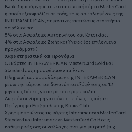
Bank, δημιούργησε τη νέα πιστωτική κάρτα MasterCard,
η οποία εξασφαλίζει σε εσάς, τους ασφαλισμένους της
INTERAMERICAN, σημαντικές εκπτώσεις στα ετήσια
ασφάλιστρα:
5% στις Ασφάλειες Αυτοκινήτου και Κατοικίας,
4% στις Ασφάλειες Ζωής και Υγείας (σε επιλεγμένα
προγράμματα)
Χαρακτηριστικά και Προνόμια
Οι κάρτες INTERAMERICAN MasterCard Gold και
Standard σας προσφέρουν επιπλέoν:
Πληρωμή των ασφαλίστρων της INTERAMERICAN
μέσω της κάρτας και δυνατόmτα εξόφλnσης σε 12
μηνιαίες δόσεις για περισσότερη ευκολία.
Δωρεάν συνδρομή για πάντα, σε όλες τις κάρτες.
Πρόγραμμα Επιβράβευσης Bonus Club:
Χρησιμοποιώντας τις κάρτες Interamerican MasterCard
Standard και Interamerican MasterCard Gold στις
καθημερινές σας συναλλαγές αντί για μετρητά (π.χ.