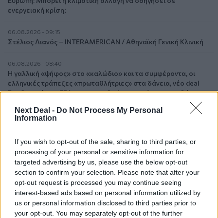
Ευρώπη: Μπορεί η κλιματική αλλαγή να οδηγήσει σε
ενεργειακή κρίση;
06.08.2026 - 09:15
Στέλιος Λιανός – INTERAMERICAN / Αθηναϊκή Γενική Κλινική
06.08.2026 - 08:40
Η γαλλική «ψήφος» στο «καλώδιο» και τα συμφέροντα, οι
ελληνικές τράπεζες «πρωταθλήτριες» στα δάνεια, νέο deal
Βαρδινογιάννη- Εξάρχου και ο διπλασιασμός των κερδών της
ΔΕΗ
Next Deal -
Do Not Process My Personal
Information
05.08.2026 - 13:37
Randy Schekman, Νομπελίστας Ιατρικής: «Σε πέντε χρόνια
If you wish to opt-out of the sale, sharing to third parties, or
μπορεί να έχουμε θεραπεία που αναστέλλει την εξέλιξη του
processing of your personal or sensitive information for
Πάρκινσον»
targeted advertising by us, please use the below opt-out
section to confirm your selection. Please note that after your
05.08.2026 - 12:33
opt-out request is processed you may continue seeing
Ε.Ε και παράνομη μετανάστευση: προτάσεις και δράσεις με
interest-based ads based on personal information utilized by
παρονομαστή το κοινό συμφέρον
us or personal information disclosed to third parties prior to
your opt-out. You may separately opt-out of the further
05.08.2026 - 12:11