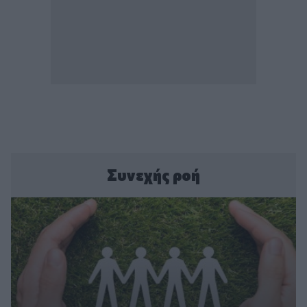
Συνεχής ροή